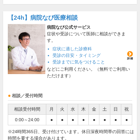
【24h】
病院なび医療相談
病院なび公式サービス
症状や受診について医師に相談ができま
す。
症状に適した診療科
受診の目安・タイミング
受診までに気をつけること
などにご利用ください。（無料でご利用い
ただけます）
相談／受付時間
相談受付時間
月
火
水
木
金
土
日
祝
0:00～24:00
●
●
●
●
●
●
●
●
※24時間365日、受け付けています。休日深夜時間帯の回答には
時間を要する場合があります。