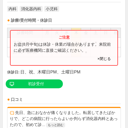
内科
消化器内科
小児科
診療/受付時間・休診日
診療時間
月
火
水
木
金
土
日
祝
9:00～12:30
●
●
●
●
●
●
お盆(8月中旬)は休診・休業の場合があります。来院前
に必ず医療機関に直接ご確認ください。
15:00～18:00
●
●
●
●
×閉じる
日、祝、木曜日PM、土曜日PM
休診日:
初診受付
口コミ
先日、急におなかが痛くなりました。転居してきたばか
りで、どこの病院に行ったらよいか判らず消化器内科とあっ
たので、初めて診...
もっと読む