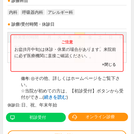
診療科目
内科
呼吸器内科
アレルギー科
診療/受付時間・休診日
外来受付時間
月
火
水
木
金
土
日
祝
9:00～13:00
●
●
●
●
●
●
お盆(8月中旬)は休診・休業の場合があります。来院前
に必ず医療機関に直接ご確認ください。
15:00～18:00
●
●
●
●
●
×閉じる
◎その他、詳しくはホームページをご覧下さ
備考:
い。
☆当院が初めての方は、【初診受付】ボタンから受
付ができ...(
続きを読む
)
日、祝、年末年始
休診日:
オンライン診療
初診受付