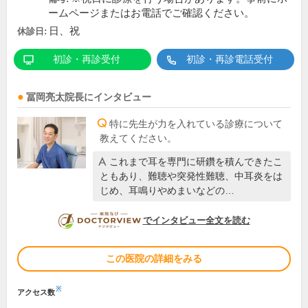
ームページまたはお電話でご確認ください。
日、祝
休診日:
初診・再診受付
初診・再診電話受付
冨岡亮太
院長
にインタビュー
特に先生が力を入れている診療について
教えてください。
これまで耳を専門に研鑽を積んできたこ
ともあり、難聴や突発性難聴、中耳炎をは
じめ、耳鳴りやめまいなどの…
DOCTORVIEW
でインタビュー全文を読む
この医院の詳細をみる
※
アクセス数