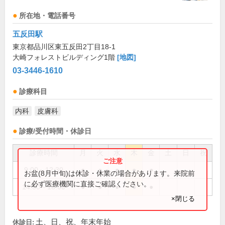
所在地・電話番号
五反田駅
東京都品川区東五反田2丁目18-1
大崎フォレストビルディング1階
[地図]
03-3446-1610
診療科目
内科
皮膚科
診療/受付時間・休診日
診療時間
月
火
水
木
金
土
日
祝
9:00～12:30
●
●
●
●
●
お盆(8月中旬)は休診・休業の場合があります。来院前
に必ず医療機関に直接ご確認ください。
14:30～18:00
●
●
●
●
●
×閉じる
土、日、祝、年末年始
休診日: