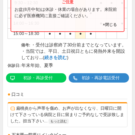
9:30～12:30
●
●
●
お盆(8月中旬)は休診・休業の場合があります。来院前
9:30～13:00
●
●
●
●
●
に必ず医療機関に直接ご確認ください。
14:00～16:30
●
●
●
×閉じる
15:00～18:30
●
●
●
●
●
・受付は診察終了30分前までとなっています。
備考:
・当院では、平日、土日祝日ともに発熱外来を開設
しており...(
続きを読む
)
年末年始、夏季
休診日:
初診・再診受付
初診・再診電話受付
口コミ
扁桃炎から声帯を傷め、お声が出なくなり、日曜日に開
けて下さっている病院と目に留まりご予約なしで受診致しま
した。担当下さい...
もっと読む