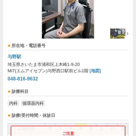
所在地・電話番号
与野駅
埼玉県さいたま市浦和区上木崎1-9-20
MI7(エムアイセブン)与野西口駅前ビル1階
[地図]
048-816-9632
診療科目
内科
循環器内科
診療/受付時間・休診日
診療時間
月
火
水
木
金
土
日
祝