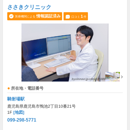
ささきクリニック
情報認証済み
1
医療機関による
口コミ
件
所在地・電話番号
騎射場駅
鹿児島県鹿児島市鴨池2丁目10番21号
1F
[地図]
099-298-5771