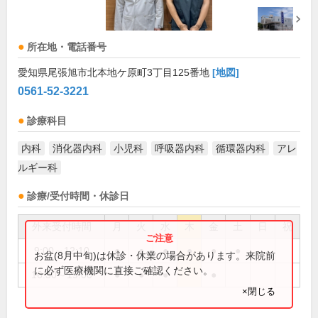
所在地・電話番号
愛知県尾張旭市北本地ケ原町3丁目125番地
[地図]
0561-52-3221
診療科目
内科
消化器内科
小児科
呼吸器内科
循環器内科
アレ
ルギー科
診療/受付時間・休診日
外来受付時間
月
火
水
木
金
土
日
祝
9:00～12:10
●
●
●
●
●
●
お盆(8月中旬)は休診・休業の場合があります。来院前
に必ず医療機関に直接ご確認ください。
16:30～19:00
●
●
●
●
×閉じる