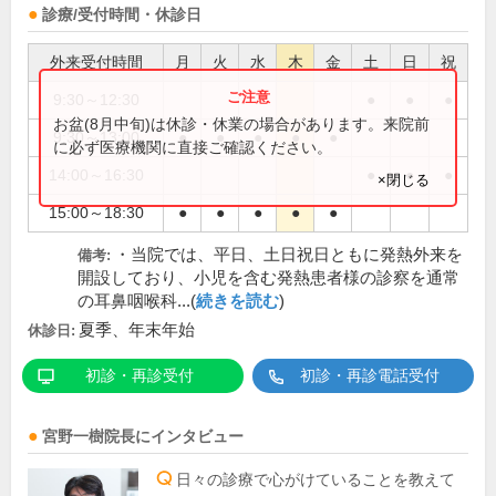
診療/受付時間・休診日
外来受付時間
月
火
水
木
金
土
日
祝
9:30～12:30
●
●
●
お盆(8月中旬)は休診・休業の場合があります。来院前
9:30～13:00
●
●
●
●
●
に必ず医療機関に直接ご確認ください。
14:00～16:30
●
●
●
×閉じる
15:00～18:30
●
●
●
●
●
・当院では、平日、土日祝日ともに発熱外来を
備考:
開設しており、小児を含む発熱患者様の診察を通常
の耳鼻咽喉科...(
続きを読む
)
夏季、年末年始
休診日:
初診・再診受付
初診・再診電話受付
宮野一樹
院長
にインタビュー
日々の診療で心がけていることを教えて