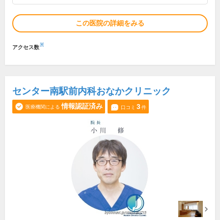
この医院の詳細をみる
※
アクセス数
センター南駅前内科おなかクリニック
情報認証済み
3
医療機関による
口コミ
件