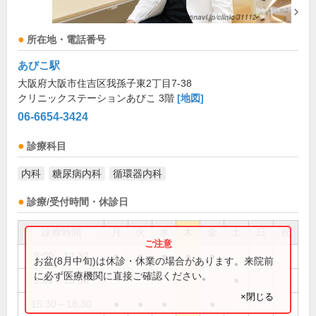
所在地・電話番号
あびこ駅
大阪府大阪市住吉区我孫子東2丁目7-38
クリニックステーションあびこ 3階
[地図]
06-6654-3424
診療科目
内科
糖尿病内科
循環器内科
診療/受付時間・休診日
診療時間
月
火
水
木
金
土
日
祝
9:00～12:30
●
●
●
●
●
お盆(8月中旬)は休診・休業の場合があります。来院前
に必ず医療機関に直接ご確認ください。
9:00～13:30
●
×閉じる
15:30～18:30
●
●
●
●