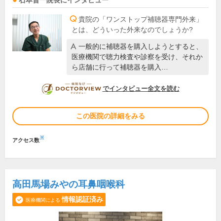
石本晋一
院長
にインタビュー
貴院の「ワンストップ補聴器専門外来」
とは、どういった外来なのでしょうか?
一般的に補聴器を購入しようとすると、
医療機関で聴力検査や診察を受け、それか
ら店舗に行って補聴器を購入…
DOCTORVIEW
でインタビュー全文を読む
この医院の詳細をみる
※
アクセス数
高田馬場みやの耳鼻咽喉科
情報認証済み
医療機関による