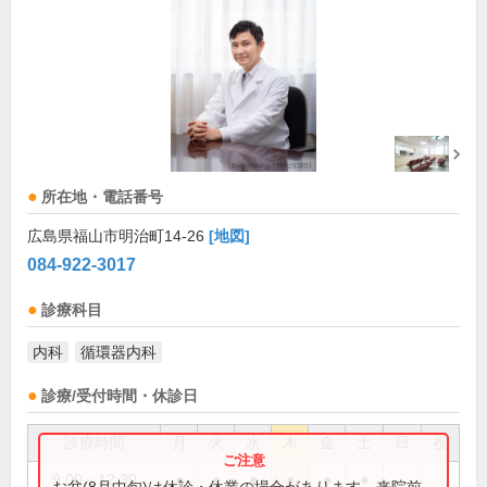
所在地・電話番号
広島県福山市明治町14-26
[地図]
084-922-3017
診療科目
内科
循環器内科
診療/受付時間・休診日
診療時間
月
火
水
木
金
土
日
祝
9:00～12:30
●
●
●
●
●
●
お盆(8月中旬)は休診・休業の場合があります。来院前