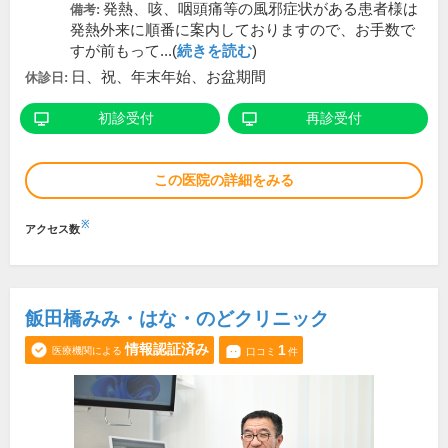
発熱、咳、咽頭痛等の風邪症状がある患者様は
備考:
発熱外来に順番に案内しておりますので、お手数で
すが前もって...(
続きを読む
)
日、祝、年末年始、お盆期間
休診日:
初診受付
再診受付
この医院の詳細をみる
※
アクセス数
飯田橋みみ・はな・のどクリニック
情報認証済み
1
医療機関による
口コミ
件