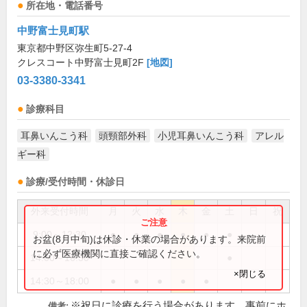
所在地・電話番号
中野富士見町駅
東京都中野区弥生町5-27-4
クレスコート中野富士見町2F
[地図]
03-3380-3341
診療科目
耳鼻いんこう科
頭頸部外科
小児耳鼻いんこう科
アレル
ギー科
診療/受付時間・休診日
外来受付時間
月
火
水
木
金
土
日
祝
9:00～12:30
●
●
●
●
●
●
お盆(8月中旬)は休診・休業の場合があります。来院前
に必ず医療機関に直接ご確認ください。
14:00～16:30
●
×閉じる
14:30～18:00
●
●
●
●
●
※祝日に診療を行う場合があります。事前にホ
備考: