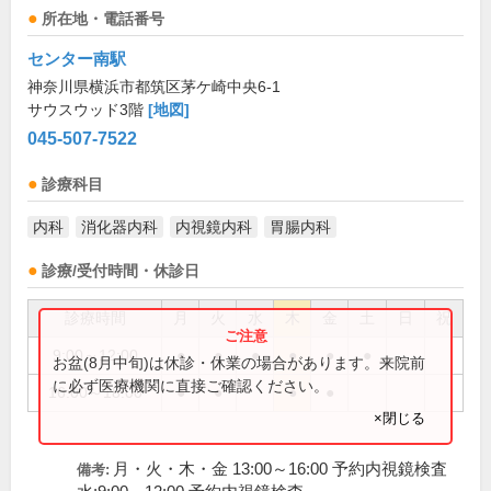
所在地・電話番号
センター南駅
神奈川県横浜市都筑区茅ケ崎中央6-1
サウスウッド3階
[地図]
045-507-7522
診療科目
内科
消化器内科
内視鏡内科
胃腸内科
診療/受付時間・休診日
診療時間
月
火
水
木
金
土
日
祝
9:00～12:00
●
●
●
●
●
●
お盆(8月中旬)は休診・休業の場合があります。来院前
に必ず医療機関に直接ご確認ください。
16:00～18:00
●
●
●
●
×閉じる
月・火・木・金 13:00～16:00 予約内視鏡検査
備考: