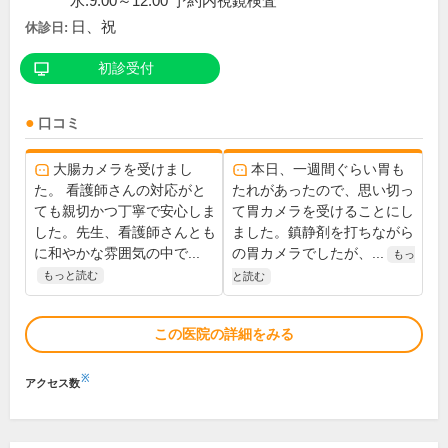
水:9:00～12:00 予約内視鏡検査
日、祝
休診日:
初診受付
口コミ
大腸カメラを受けまし
本日、一週間ぐらい胃も
た。 看護師さんの対応がと
たれがあったので、思い切っ
ても親切かつ丁寧で安心しま
て胃カメラを受けることにし
した。先生、看護師さんとも
ました。鎮静剤を打ちながら
に和やかな雰囲気の中で...
の胃カメラでしたが、...
もっ
もっと読む
と読む
この医院の詳細をみる
※
アクセス数