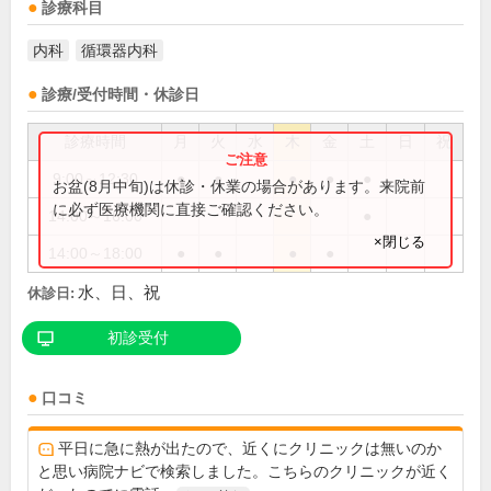
診療科目
内科
循環器内科
診療/受付時間・休診日
診療時間
月
火
水
木
金
土
日
祝
9:00～12:30
●
●
●
●
●
お盆(8月中旬)は休診・休業の場合があります。来院前
に必ず医療機関に直接ご確認ください。
14:00～16:00
●
×閉じる
14:00～18:00
●
●
●
●
水、日、祝
休診日:
初診受付
口コミ
平日に急に熱が出たので、近くにクリニックは無いのか
と思い病院ナビで検索しました。こちらのクリニックが近く