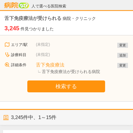
病院なび
人で選べる医院検索
舌下免疫療法が受けられる
病院・クリニック
3,245
件見つかりました
(未指定)
エリア/駅
変更
(未指定)
診療科目
追加
舌下免疫療法
詳細条件
変更
舌下免疫療法が受けられる病院
検索する
3,245
件中、
1～15件