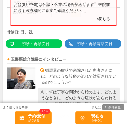
9:00～12:00
●
●
●
●
●
●
お盆(8月中旬)は休診・休業の場合があります。来院前
に必ず医療機関に直接ご確認ください。
15:00～18:00
●
●
●
●
×閉じる
日、祝
休診日:
初診・再診受付
初診・再診電話受付
玉那覇雄介
院長
にインタビュー
循環器の症状で来院された患者さんに
は、どのような診療の流れで対応されてい
るのでしょうか?
まずは丁寧な問診から始めます。どのよ
うなときに、どのような症状があらわれる
のか、持続時間や頻度、痛み…
条件変更
1707
予約/受付
現在地
DOCTORVIEW
でインタビュー全文を読む