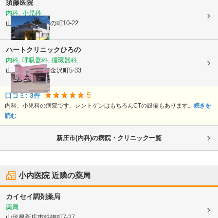
須藤医院
内科, 小児科
山形県新庄市
沖の町10-22
ハートクリニックひろの
内科, 呼吸器科, 循環器科, ...
山形県新庄市
下金沢町5-33
5
口コミ:
3
件
内科、小児科の病院です。レントゲンはもちろんCTの設備もあります。
続きを
読む
新庄市(内科)の病院・クリニック一覧
小内医院
近隣の薬局
カイセイ調剤薬局
薬局
山形県新庄市
鉄砲町7-27