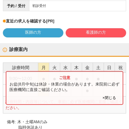
予約 / 受付
初診受付
直近の求人を確認する
[PR]
医師の方
看護師の方
診療案内
診療時間
月
火
水
木
金
土
日
祝
●
●
●
●
●
●
9:00
〜
12:00
お盆(8月中旬)は休診・休業の場合があります。来院前に必ず
●
●
●
●
医療機関に直接ご確認ください。
13:00
〜
17:00
×閉じる
診療時間・内容等について、事前に必ず医療機関に直接ご確認く
ださい。
備考:
木・土曜AMのみ
臨時休診あり