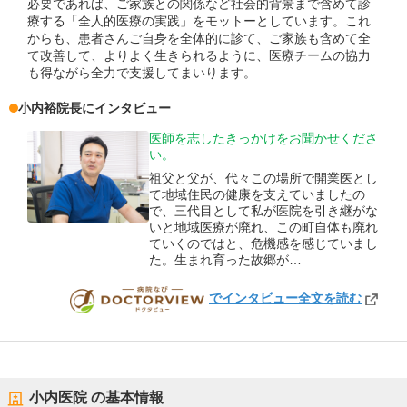
必要であれば、ご家族との関係など社会的背景まで含めて診
療する「全人的医療の実践」をモットーとしています。これ
からも、患者さんご自身を全体的に診て、ご家族も含めて全
て改善して、よりよく生きられるように、医療チームの協力
も得ながら全力で支援してまいります。
小内裕
院長
にインタビュー
医師を志したきっかけをお聞かせくださ
い。
祖父と父が、代々この場所で開業医とし
て地域住民の健康を支えていましたの
で、三代目として私が医院を引き継がな
いと地域医療が廃れ、この町自体も廃れ
ていくのではと、危機感を感じていまし
た。生まれ育った故郷が…
でインタビュー全文を読む
DOCTORVIEW
小内医院
の基本情報