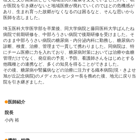
が医院を引き継がないと地域医療が廃れていくのではとの危機感が
あり、生まれ育った故郷がなくなるのは困るなと、そんな思いから
医師を志しました。
埼玉医科大学医学部を卒業後、同大学病院と藤田医科大学ばんたね
病院で前期研修を、中部ろうさい病院で後期研修を受けました。そ
のまま中部ろうさい病院の糖尿病・内分泌内科に勤務し、糖尿病の
診断、検査、治療、管理まで一貫して携わりました。同病院は、特
にチーム医療に力を入れており、糖尿病対策においては治療や血糖
管理だけでなく、発症前の予見・予防、看護師さんをはじめとする
他職種との連携など、多くの知見を得ることができました。
その後、糖尿病や腎臓病などの治療に注力する織本病院(現・きよせ
旭が丘記念病院)のメディカルセンター長を務めた後、地元に戻り当
院を引き継ぎました。
医師紹介
院長
小内 裕