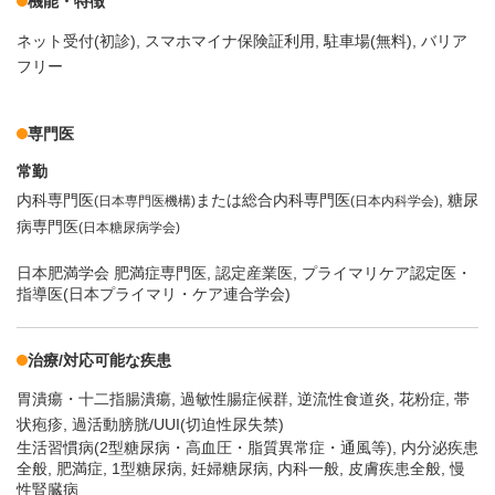
機能・特徴
ネット受付(初診)
スマホマイナ保険証利用
駐車場(無料)
バリア
フリー
専門医
常勤
内科専門医
または総合内科専門医
糖尿
(日本専門医機構)
(日本内科学会)
病専門医
(日本糖尿病学会)
日本肥満学会 肥満症専門医, 認定産業医, プライマリケア認定医・
指導医(日本プライマリ・ケア連合学会)
治療/対応可能な疾患
胃潰瘍・十二指腸潰瘍
過敏性腸症候群
逆流性食道炎
花粉症
帯
状疱疹
過活動膀胱/UUI(切迫性尿失禁)
生活習慣病(2型糖尿病・高血圧・脂質異常症・通風等), 内分泌疾患
全般, 肥満症, 1型糖尿病, 妊婦糖尿病, 内科一般, 皮膚疾患全般, 慢
性腎臓病