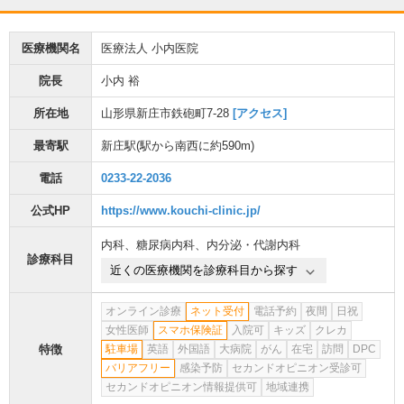
医療機関名
医療法人 小内医院
院長
小内 裕
所在地
山形県新庄市鉄砲町7-28
[アクセス]
最寄駅
新庄駅
(駅から
南西に約590m
)
電話
0233-22-2036
公式HP
https://www.kouchi-clinic.jp/
内科
、
糖尿病内科
、
内分泌・代謝内科
診療科目
近くの医療機関を診療科目から探す
オンライン診療
ネット受付
電話予約
夜間
日祝
女性医師
スマホ保険証
入院可
キッズ
クレカ
特徴
駐車場
英語
外国語
大病院
がん
在宅
訪問
DPC
バリアフリー
感染予防
セカンドオピニオン受診可
セカンドオピニオン情報提供可
地域連携