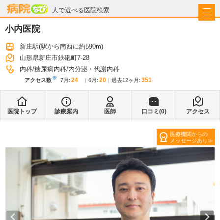
病院なび
人で選べる医院検索
小内医院
新庄駅
(駅から
南西に約590m
)
山形県新庄市鉄砲町7-28
内科
糖尿病内科
内分泌・代謝内科
※
24
20
351
アクセス数
7月
:
6月
:
過去12ヶ月:
医院トップ
診療案内
医師
口コミ(
0
)
アクセス
医療機関からの
メッセージあり