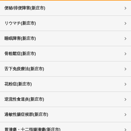
便秘/排便障害
(
新庄市
)
リウマチ
(
新庄市
)
睡眠障害
(
新庄市
)
骨粗鬆症
(
新庄市
)
舌下免疫療法
(
新庄市
)
花粉症
(
新庄市
)
逆流性食道炎
(
新庄市
)
過敏性腸症候群
(
新庄市
)
胃潰瘍・十二指腸潰瘍
(
新庄市
)