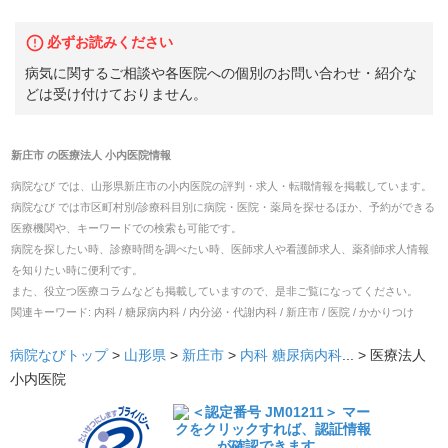
必ずお読みください
病気に関するご相談や各医院への個別のお問い合わせ・紹介な
どは受け付けておりません。
新庄市
の
医療法人 小内医院
情報
病院なび では、
山形県
新庄市
の
小内医院
の
評判・求人・転職
情報を掲載しています。
病院なび では市区町村別/診療科目別に病院・医院・薬局を探せるほか、予約ができる
医療機関や、キーワードでの検索も可能です。
病院を探したい時、診療時間を調べたい時、医師求人や看護師求人、薬剤師求人情報
を知りたい時に便利です。
また、役立つ医療コラムなども掲載していますので、是非ご覧になってください。
関連キーワード:
内科 / 糖尿病内科 / 内分泌・代謝内科 / 新庄市 / 医院 / かかりつけ
病院なびトップ
>
山形県
>
新庄市
>
内科
糖尿病内科
... >
医療法人
小内医院