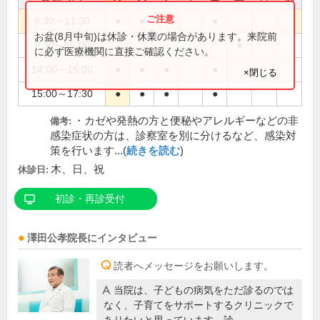
8:30～11:30
●
●
●
●
お盆(8月中旬)は休診・休業の場合があります。来院前
8:30～12:00
●
に必ず医療機関に直接ご確認ください。
14:00～15:00
●
●
●
●
×閉じる
15:00～17:30
●
●
●
●
・カゼや発熱の方と便秘やアレルギーなどの非
備考:
感染症状の方は、診察室を別に分けるなど、感染対
策を行います...(
続きを読む
)
木、日、祝
休診日:
初診・再診受付
澤田公孝
院長
にインタビュー
読者へメッセージをお願いします。
当院は、子どもの病気をただ診るのでは
なく、子育てをサポートするクリニックで