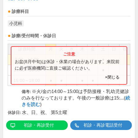
診療科目
小児科
診療/受付時間・休診日
診療時間
月
火
水
木
金
土
日
祝
9:00～12:00
●
●
●
●
●
お盆(8月中旬)は休診・休業の場合があります。来院前
に必ず医療機関に直接ご確認ください。
14:00～16:00
●
×閉じる
15:00～18:00
●
●
●
●
※火/金の14:00～15:00は予防接種・乳幼児健診
備考:
のみを行なっております。午後の一般診療は15:...(
続
きを読む
)
水、日、祝、 第5土曜
休診日:
初診・再診受付
初診・再診電話受付