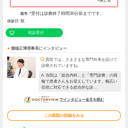
×閉じる
*受付は診療終了時間30分前までです。
備考:
祝
休診日:
初診受付
瀧端正博
理事長
にインタビュー
貴院では、さまざまな専門外来を設けて
診療されていますね。
当院は「総合内科」と「専門診療」の両
輪で患者さんをお迎えしています。幅広い
症状に対応できる総合的な診…
DOCTORVIEW
でインタビュー全文を読む
この医院の詳細をみる