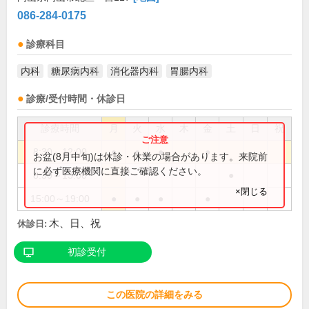
086-284-0175
診療科目
内科
糖尿病内科
消化器内科
胃腸内科
診療/受付時間・休診日
診療時間
月
火
水
木
金
土
日
祝
8:30～12:00
●
●
●
●
お盆(8月中旬)は休診・休業の場合があります。来院前
に必ず医療機関に直接ご確認ください。
8:30～13:00
●
×閉じる
15:00～19:00
●
●
●
●
木、日、祝
休診日:
初診受付
この医院の詳細をみる