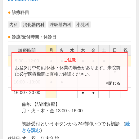
診療科目
内科
消化器内科
呼吸器内科
小児科
診療/受付時間・休診日
診療時間
月
火
水
木
金
土
日
祝
9:00～12:00
●
●
●
●
●
お盆(8月中旬)は休診・休業の場合があります。来院前
10:00～13:00
●
に必ず医療機関に直接ご確認ください。
16:00～19:00
●
●
×閉じる
16:00～20:00
●
●
【訪問診療】
備考:
月・火・木・金 13:00～16:00
初診受付というボタンから24時間いつでも初診...(
続
きを読む
)
水、祝、年末年始
休診日: