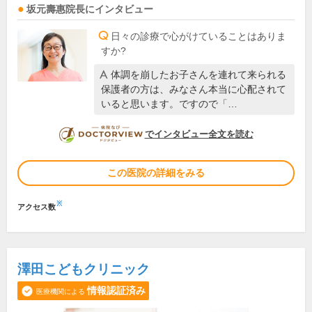
坂元壽惠
院長
にインタビュー
日々の診療で心がけていることはありま
すか?
体調を崩したお子さんを連れて来られる
保護者の方は、みなさん本当に心配されて
いると思います。ですので「…
DOCTORVIEW
でインタビュー全文を読む
この医院の詳細をみる
※
アクセス数
澤田こどもクリニック
情報認証済み
医療機関による