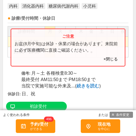
内科
消化器内科
糖尿病代謝内科
小児科
診療/受付時間・休診日
診療時間
月
火
水
木
金
土
日
祝
9:00～12:00
●
●
●
●
●
●
お盆(8月中旬)は休診・休業の場合があります。来院前
に必ず医療機関に直接ご確認ください。
16:30～19:00
●
●
●
●
×閉じる
月～土 各種検査8:30～
備考:
最終受付 AM11:50まで PM18:50まで
当院で実施可能な外来及...(
続きを読む
)
日、祝
休診日:
初診受付
条件変更
496
口コミ
予約/受付
現在地