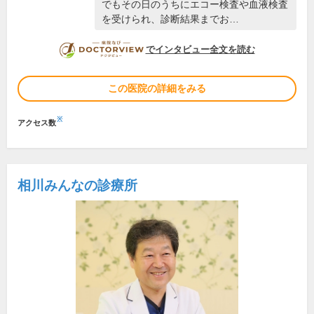
でもその日のうちにエコー検査や血液検査
を受けられ、診断結果までお…
DOCTORVIEW
でインタビュー全文を読む
この医院の詳細をみる
※
アクセス数
相川みんなの診療所