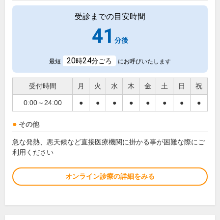
受診までの目安時間
41
分後
20
24
時
分ごろ
最短
にお呼びいたします
受付時間
月
火
水
木
金
土
日
祝
0:00～24:00
●
●
●
●
●
●
●
●
その他
急な発熱、悪天候など直接医療機関に掛かる事が困難な際にご
利用ください
オンライン診療の詳細をみる