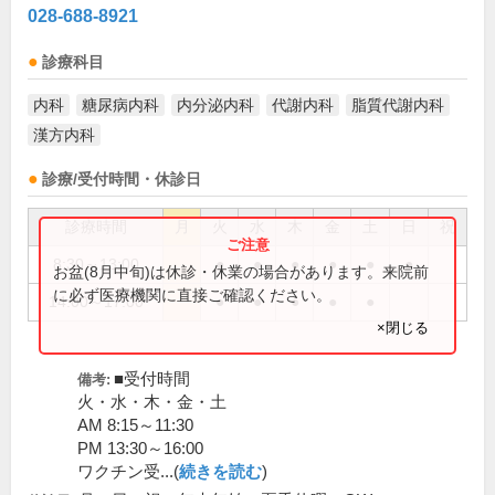
028-688-8921
診療科目
内科
糖尿病内科
内分泌内科
代謝内科
脂質代謝内科
漢方内科
診療/受付時間・休診日
診療時間
月
火
水
木
金
土
日
祝
8:30～13:00
●
●
●
●
●
●
お盆(8月中旬)は休診・休業の場合があります。来院前
に必ず医療機関に直接ご確認ください。
14:00～17:00
●
●
●
●
●
×閉じる
■受付時間
備考:
火・水・木・金・土
AM 8:15～11:30
PM 13:30～16:00
ワクチン受...(
続きを読む
)