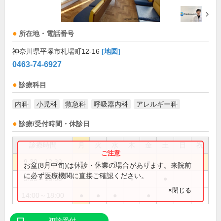
所在地・電話番号
神奈川県平塚市札場町12-16
[地図]
0463-74-6927
診療科目
内科
小児科
救急科
呼吸器内科
アレルギー科
診療/受付時間・休診日
診療時間
月
火
水
木
金
土
日
祝
9:30～12:30
●
●
●
●
お盆(8月中旬)は休診・休業の場合があります。来院前
に必ず医療機関に直接ご確認ください。
9:30～13:00
●
●
×閉じる
14:00～18:00
●
●
●
●
初診受付