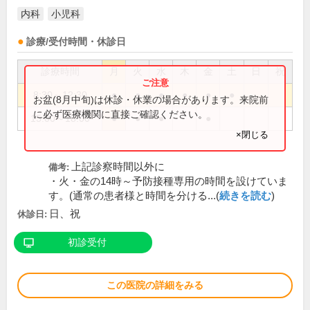
内科
小児科
診療/受付時間・休診日
診療時間
月
火
水
木
金
土
日
祝
8:30～12:30
●
●
●
●
●
●
お盆(8月中旬)は休診・休業の場合があります。来院前
に必ず医療機関に直接ご確認ください。
15:00～18:00
●
●
●
●
×閉じる
上記診察時間以外に
備考:
・火・金の14時～予防接種専用の時間を設けていま
す。(通常の患者様と時間を分ける...(
続きを読む
)
日、祝
休診日:
初診受付
この医院の詳細をみる