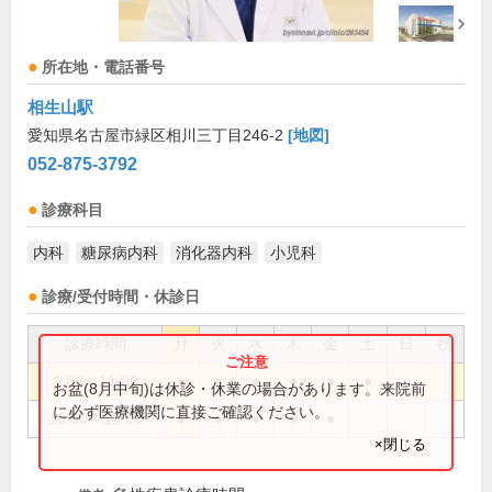
所在地・電話番号
相生山駅
愛知県名古屋市緑区相川三丁目246-2
[地図]
052-875-3792
診療科目
内科
糖尿病内科
消化器内科
小児科
診療/受付時間・休診日
診療時間
月
火
水
木
金
土
日
祝
9:00～11:00
●
●
●
●
●
●
お盆(8月中旬)は休診・休業の場合があります。来院前
に必ず医療機関に直接ご確認ください。
16:00～18:00
●
●
●
●
●
×閉じる