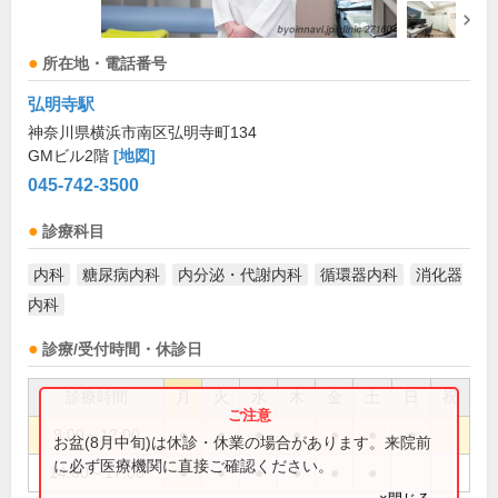
所在地・電話番号
弘明寺駅
神奈川県横浜市南区弘明寺町134
GMビル2階
[地図]
045-742-3500
診療科目
内科
糖尿病内科
内分泌・代謝内科
循環器内科
消化器
内科
診療/受付時間・休診日
診療時間
月
火
水
木
金
土
日
祝
9:00～12:00
●
●
●
●
●
●
●
お盆(8月中旬)は休診・休業の場合があります。来院前
に必ず医療機関に直接ご確認ください。
14:00～17:00
●
●
●
●
●
●