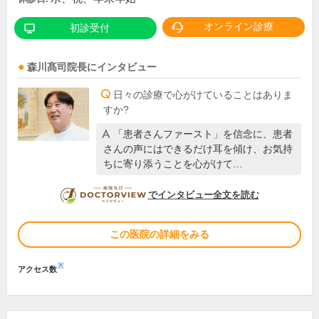
オンライン診療
初診受付
森川髙司
院長
にインタビュー
日々の診療で心がけていることはありま
すか?
「患者さんファースト」を信念に、患者
さんの声にはできるだけ耳を傾け、お気持
ちに寄り添うことを心がけて…
DOCTORVIEW
でインタビュー全文を読む
この医院の詳細をみる
※
アクセス数