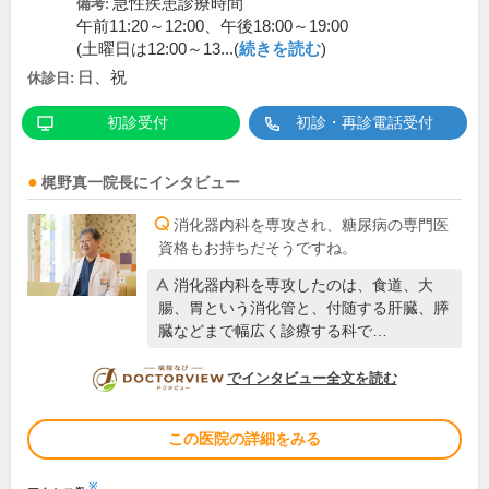
急性疾患診療時間
備考:
午前11:20～12:00、午後18:00～19:00
(土曜日は12:00～13...(
続きを読む
)
日、祝
休診日:
初診受付
初診・再診電話受付
梶野真一
院長
にインタビュー
消化器内科を専攻され、糖尿病の専門医
資格もお持ちだそうですね。
消化器内科を専攻したのは、食道、大
腸、胃という消化管と、付随する肝臓、膵
臓などまで幅広く診療する科で…
DOCTORVIEW
でインタビュー全文を読む
この医院の詳細をみる
※