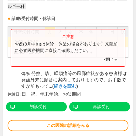
ルギー科
診療/受付時間・休診日
外来受付時間
月
火
水
木
金
土
日
祝
9:00～12:10
●
●
●
●
●
●
お盆(8月中旬)は休診・休業の場合があります。来院前
に必ず医療機関に直接ご確認ください。
16:30～19:00
●
●
●
●
×閉じる
発熱、咳、咽頭痛等の風邪症状がある患者様は
備考:
発熱外来に順番に案内しておりますので、お手数で
すが前もって...(
続きを読む
)
日、祝、年末年始、お盆期間
休診日:
初診受付
再診受付
この医院の詳細をみる