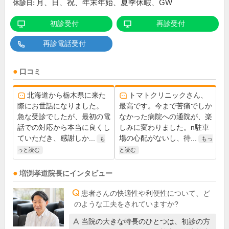
月、日、祝、年末年始、夏季休暇、GW
休診日:
初診受付
再診受付
再診電話受付
口コミ
北海道から栃木県に来た
トマトクリニックさん、
際にお世話になりました。
最高です。今まで苦痛でしか
急な受診でしたが、最初の電
なかった病院への通院が、楽
話での対応から本当に良くし
しみに変わりました。n駐車
ていただき、感謝しか...
場の心配がないし、待...
も
もっ
っと読む
と読む
増渕孝道
院長
にインタビュー
患者さんの快適性や利便性について、ど
のような工夫をされていますか?
当院の大きな特長のひとつは、初診の方