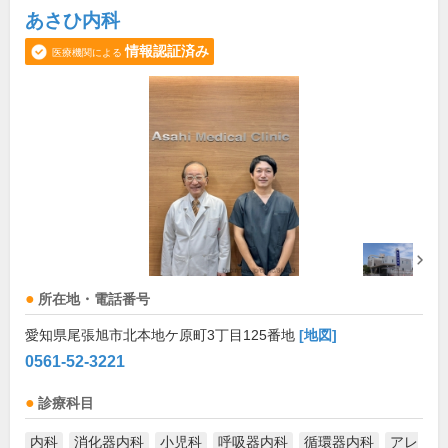
あさひ内科
情報認証済み
医療機関による
所在地・電話番号
愛知県尾張旭市北本地ケ原町3丁目125番地
[地図]
0561-52-3221
診療科目
内科
消化器内科
小児科
呼吸器内科
循環器内科
アレ