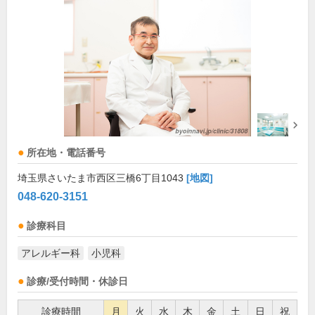
所在地・電話番号
埼玉県さいたま市西区三橋6丁目1043
[地図]
048-620-3151
診療科目
アレルギー科
小児科
診療/受付時間・休診日
診療時間
月
火
水
木
金
土
日
祝