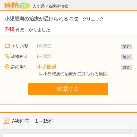
病院なび
人で選べる医院検索
小児肥満の治療が受けられる
病院・クリニック
746
件見つかりました
(未指定)
エリア/駅
変更
(未指定)
診療科目
追加
小児肥満
詳細条件
変更
小児肥満の治療が受けられる病院
検索する
746
件中、
1～15件