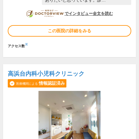
ありたいと思っています。診…
DOCTORVIEW
でインタビュー全文を読む
この医院の詳細をみる
※
アクセス数
高浜台内科小児科クリニック
情報認証済み
医療機関による