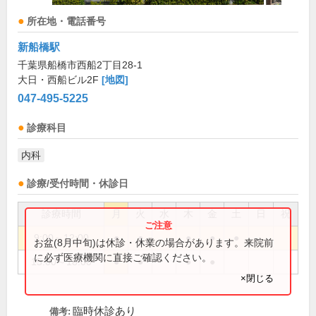
所在地・電話番号
新船橋駅
千葉県船橋市西船2丁目28-1
大日・西船ビル2F
[地図]
047-495-5225
診療科目
内科
診療/受付時間・休診日
診療時間
月
火
水
木
金
土
日
祝
9:00～12:00
●
●
●
●
●
お盆(8月中旬)は休診・休業の場合があります。来院前
に必ず医療機関に直接ご確認ください。
15:00～18:00
●
●
●
●
×閉じる
臨時休診あり
備考: