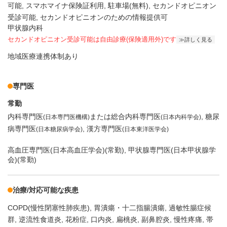
可能
スマホマイナ保険証利用
駐車場(無料)
セカンドオピニオン
受診可能
セカンドオピニオンのための情報提供可
甲状腺内科
セカンドオピニオン受診可能
は自由診療(保険適用外)です
詳しく見る
地域医療連携体制あり
専門医
常勤
内科専門医
または総合内科専門医
糖尿
(日本専門医機構)
(日本内科学会)
病専門医
漢方専門医
(日本糖尿病学会)
(日本東洋医学会)
高血圧専門医(日本高血圧学会)(常勤), 甲状腺専門医(日本甲状腺学
会)(常勤)
治療/対応可能な疾患
COPD(慢性閉塞性肺疾患)
胃潰瘍・十二指腸潰瘍
過敏性腸症候
群
逆流性食道炎
花粉症
口内炎
扁桃炎
副鼻腔炎
慢性疼痛
帯