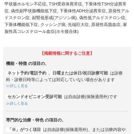
甲状腺ホルモン不応症
TSH受容体異常症
下垂体性TSH分泌異常
症
偽性副甲状腺機能低下症
下垂体性ADH分泌異常症
原発性アル
ドステロン症
副腎低形成(アジソン病)
偽性低アルドステロン症
下垂体機能低下症
クッシング病
先端巨大症
原発性高脂血症
家
族性高コレステロール血症(ホモ接合体)
【掲載情報に関するご注意】
機能・特徴
の項目の、
ネット予約/電話予約
,
日曜または休日/祝日診療可能
は診療
科・診療日時等によっては対応していない場合があります
詳しく見る
セカンドオピニオン受診可能
は自由診療(保険適用外)です
詳しく見る
専門的な治療・特色
の項目の、
「※」がつく項目
は自由診療(保険適用外)、または治療内容や