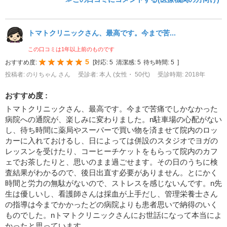
トマトクリニックさん、最高です。今まで苦...
この口コミは1年以上前のものです
5
おすすめ度:
[
対応:
5
清潔感:
5
待ち時間:
5
]
投稿者: のりちゃん さん
受診者: 本人 (女性・ 50代)
受診時期: 2018年
おすすめ度 :
トマトクリニックさん、最高です。今まで苦痛でしかなかった
病院への通院が、楽しみに変わりました。n駐車場の心配がない
し、待ち時間に薬局やスーパーで買い物を済ませて院内のロッ
カーに入れておけるし、日によっては併設のスタジオでヨガの
レッスンを受けたり、コーヒーチケットをもらって院内のカフ
ェでお茶したりと、思いのまま過ごせます。その日のうちに検
査結果がわかるので、後日出直す必要がありません。とにかく
時間と労力の無駄がないので、ストレスを感じないんです。n先
生は優しいし、看護師さんは採血が上手だし、管理栄養士さん
の指導は今までかかったどの病院よりも患者思いで納得のいく
ものでした。nトマトクリニックさんにお世話になって本当によ
かったと思っています。