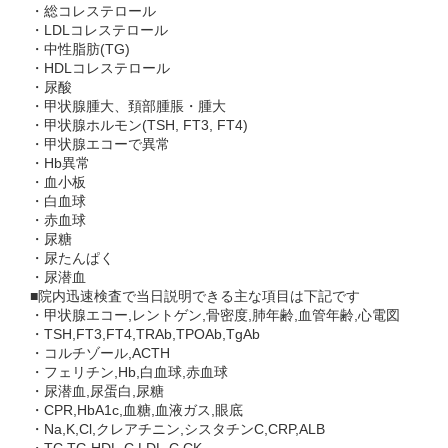
・総コレステロール
・LDLコレステロール
・中性脂肪(TG)
・HDLコレステロール
・尿酸
・甲状腺腫大、頚部腫脹・腫大
・甲状腺ホルモン(TSH, FT3, FT4)
・甲状腺エコーで異常
・Hb異常
・血小板
・白血球
・赤血球
・尿糖
・尿たんぱく
・尿潜血
■院内迅速検査で当日説明できる主な項目は下記です
・甲状腺エコー,レントゲン,骨密度,肺年齢,血管年齢,心電図
・TSH,FT3,FT4,TRAb,TPOAb,TgAb
・コルチゾール,ACTH
・フェリチン,Hb,白血球,赤血球
・尿潜血,尿蛋白,尿糖
・CPR,HbA1c,血糖,血液ガス,眼底
・Na,K,Cl,クレアチニン,シスタチンC,CRP,ALB