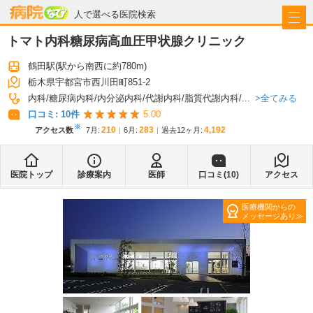
病院なび
人で選べる医院検索
トマト内科糖尿病高血圧甲状腺クリニック
鶴田駅
(駅から
南西に約780m
)
栃木県宇都宮市西川田町851-2
全てみる
内科
糖尿病内科
内分泌内科
代謝内科
脂質代謝内科
...
口コミ:
10
件
5.00
※
210
283
4,192
アクセス数
7月
:
6月
:
過去12ヶ月:
医院トップ
診療案内
医師
口コミ(
10
)
アクセス
医療機関からの
メッセージあり