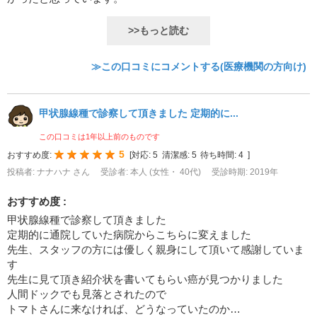
>>もっと読む
≫この口コミにコメントする(医療機関の方向け)
甲状腺線種で診察して頂きました 定期的に...
この口コミは1年以上前のものです
5
おすすめ度:
[
対応:
5
清潔感:
5
待ち時間:
4
]
投稿者: ナナハナ さん
受診者: 本人 (女性・ 40代)
受診時期: 2019年
おすすめ度 :
甲状腺線種で診察して頂きました
定期的に通院していた病院からこちらに変えました
先生、スタッフの方には優しく親身にして頂いて感謝していま
す
先生に見て頂き紹介状を書いてもらい癌が見つかりました
人間ドックでも見落とされたので
トマトさんに来なければ、どうなっていたのか…