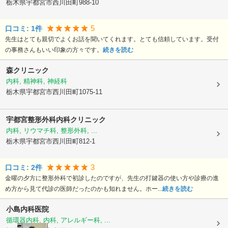
栃木県宇都宮市
西川田町988-10
5
口コミ:
1
件
先生はとても親切でよくお話を聞いてくれます。とても信頼しています。受付
の事務さんもいい印象の方々です。
続きを読む
森クリニック
内科, 精神科, 神経科
栃木県宇都宮市
西川田町1075-11
宇都宮整形外科内科クリニック
内科, リウマチ科, 整形外科, ...
栃木県宇都宮市
西川田町812-1
3
口コミ:
2
件
金曜の夕方に整形外科で初診したのですが、先生の打鍵器の使い方や診療の進
め方から見て代診の医師だったのかも知れません。ホー...
続きを読む
小島内科医院
循環器内科, 内科, アレルギー科, ...