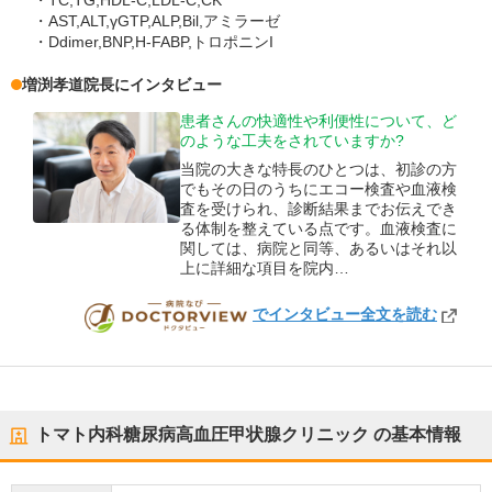
・TC,TG,HDL-C,LDL-C,CK
・AST,ALT,γGTP,ALP,Bil,アミラーゼ
・Ddimer,BNP,H-FABP,トロポニンI
増渕孝道
院長
にインタビュー
患者さんの快適性や利便性について、ど
のような工夫をされていますか?
当院の大きな特長のひとつは、初診の方
でもその日のうちにエコー検査や血液検
査を受けられ、診断結果までお伝えでき
る体制を整えている点です。血液検査に
関しては、病院と同等、あるいはそれ以
上に詳細な項目を院内…
でインタビュー全文を読む
DOCTORVIEW
トマト内科糖尿病高血圧甲状腺クリニック
の基本情報