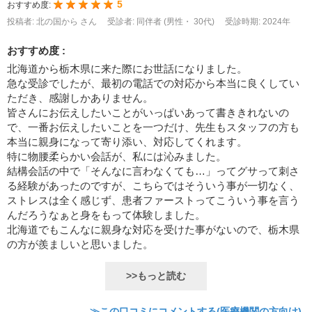
5
おすすめ度:
投稿者: 北の国から さん
受診者: 同伴者 (男性・ 30代)
受診時期: 2024年
おすすめ度 :
北海道から栃木県に来た際にお世話になりました。
急な受診でしたが、最初の電話での対応から本当に良くしてい
ただき、感謝しかありません。
皆さんにお伝えしたいことがいっぱいあって書ききれないの
で、一番お伝えしたいことを一つだけ、先生もスタッフの方も
本当に親身になって寄り添い、対応してくれます。
特に物腰柔らかい会話が、私には沁みました。
結構会話の中で「そんなに言わなくても…」ってグサって刺さ
る経験があったのですが、こちらではそういう事が一切なく、
ストレスは全く感じず、患者ファーストってこういう事を言う
んだろうなぁと身をもって体験しました。
北海道でもこんなに親身な対応を受けた事がないので、栃木県
の方が羨ましいと思いました。
>>もっと読む
≫この口コミにコメントする(医療機関の方向け)