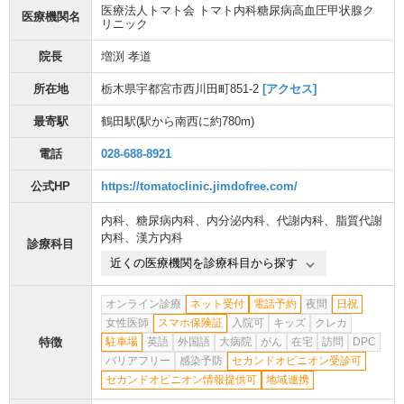
医療法人トマト会 トマト内科糖尿病高血圧甲状腺ク
医療機関名
リニック
院長
増渕 孝道
所在地
栃木県宇都宮市西川田町851-2
[アクセス]
最寄駅
鶴田駅
(駅から
南西に約780m
)
電話
028-688-8921
公式HP
https://tomatoclinic.jimdofree.com/
内科
、
糖尿病内科
、
内分泌内科
、
代謝内科
、
脂質代謝
内科
、
漢方内科
診療科目
近くの医療機関を診療科目から探す
オンライン診療
ネット受付
電話予約
夜間
日祝
女性医師
スマホ保険証
入院可
キッズ
クレカ
特徴
駐車場
英語
外国語
大病院
がん
在宅
訪問
DPC
バリアフリー
感染予防
セカンドオピニオン受診可
セカンドオピニオン情報提供可
地域連携