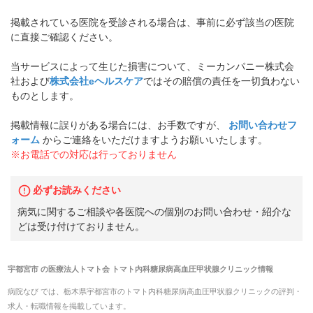
掲載されている医院を受診される場合は、事前に必ず該当の医院
に直接ご確認ください。
当サービスによって生じた損害について、ミーカンパニー株式会
社および
株式会社eヘルスケア
ではその賠償の責任を一切負わない
ものとします。
掲載情報に誤りがある場合には、お手数ですが、
お問い合わせフ
ォーム
からご連絡をいただけますようお願いいたします。
※お電話での対応は行っておりません
必ずお読みください
病気に関するご相談や各医院への個別のお問い合わせ・紹介な
どは受け付けておりません。
宇都宮市
の
医療法人トマト会 トマト内科糖尿病高血圧甲状腺クリニック
情報
病院なび では、
栃木県
宇都宮市
の
トマト内科糖尿病高血圧甲状腺クリニック
の
評判・
求人・転職
情報を掲載しています。