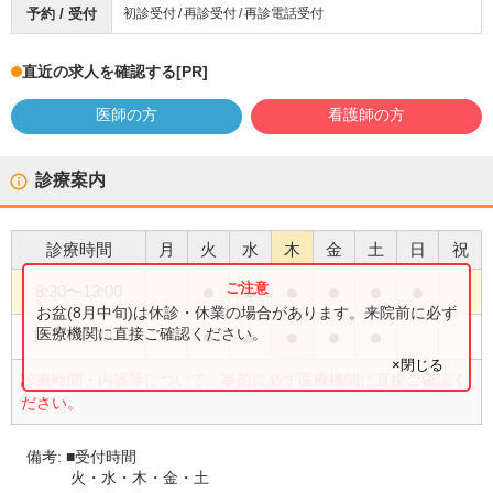
予約 / 受付
初診受付
再診受付
再診電話受付
直近の求人を確認する
[PR]
医師の方
看護師の方
診療案内
診療時間
月
火
水
木
金
土
日
祝
●
●
●
●
●
●
8:30
〜
13:00
お盆(8月中旬)は休診・休業の場合があります。来院前に必ず
●
●
●
●
●
医療機関に直接ご確認ください。
14:00
〜
17:00
×閉じる
診療時間・内容等について、事前に必ず医療機関に直接ご確認く
ださい。
備考:
■受付時間
火・水・木・金・土