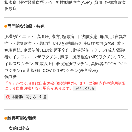
状疱疹
慢性腎臓病/腎不全
男性型脱毛症(AGA)
貧血
妊娠糖尿病
夜尿症
専門的な治療・特色
肥満/ダイエット
高血圧
漢方
糖尿病
甲状腺疾患
痛風
脂質異常
症
小児糖尿病
小児肥満
いびき/睡眠時無呼吸症候群(SAS)
舌下
※
免疫療法
企業健診
ED(勃起不全)
肺炎球菌ワクチン(成人/高齢
者)
インフルエンザワクチン
麻疹・風疹混合(MR)ワクチン
RSウ
イルスワクチン(60歳以上)
帯状疱疹ワクチン
高齢者のCOVID-19
ワクチン(定期接種)
COVID-19ワクチン(任意接種)
低血糖
「※」がつく項目は自由診療(保険適用外)、または治療内容や適用制限
により自由診療となる場合があります。
詳しく見る
本情報に関するご注意
診察可能な難病
一次的に診る