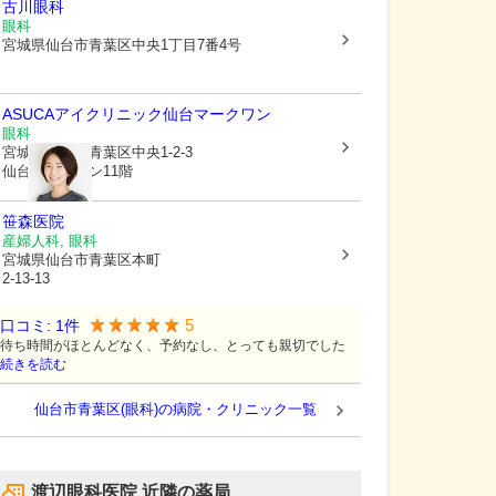
古川眼科
眼科
宮城県仙台市青葉区
中央1丁目7番4号
ASUCAアイクリニック仙台マークワン
眼科
宮城県仙台市青葉区
中央1-2-3
仙台マークワン11階
笹森医院
産婦人科, 眼科
宮城県仙台市青葉区
本町
2-13-13
5
口コミ:
1
件
待ち時間がほとんどなく、予約なし、とっても親切でした
続きを読む
仙台市青葉区(眼科)の病院・クリニック一覧
渡辺眼科医院
近隣の薬局