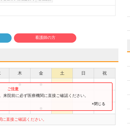
看護師の方
水
木
金
土
日
祝
●
●
●
●
す。来院前に必ず医療機関に直接ご確認ください。
×閉じる
●
●
関に直接ご確認ください。