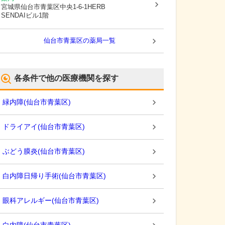
宮城県仙台市青葉区
中央1-6-1HERB
SENDAIビル1階
仙台市青葉区
の薬局一覧
各条件で他の医療機関を探す
緑内障
(
仙台市青葉区
)
ドライアイ
(
仙台市青葉区
)
ぶどう膜炎
(
仙台市青葉区
)
白内障日帰り手術
(
仙台市青葉区
)
眼科アレルギー
(
仙台市青葉区
)