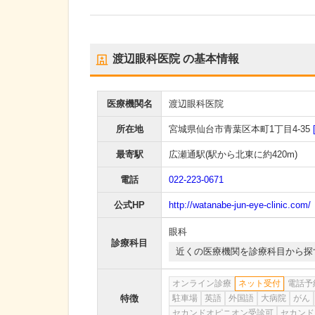
渡辺眼科医院
の基本情報
医療機関名
渡辺眼科医院
所在地
宮城県仙台市青葉区本町1丁目4-35
最寄駅
広瀬通駅
(駅から
北東に約420m
)
電話
022-223-0671
公式HP
http://watanabe-jun-eye-clinic.com/
眼科
診療科目
近くの医療機関を診療科目から探
オンライン診療
ネット受付
電話予
特徴
駐車場
英語
外国語
大病院
がん
セカンドオピニオン受診可
セカンド