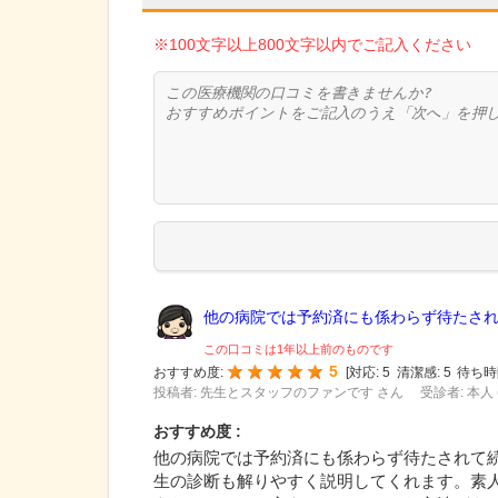
※100文字以上800文字以内でご記入ください
他の病院では予約済にも係わらず待たされて
この口コミは1年以上前のものです
5
おすすめ度:
[
対応:
5
清潔感:
5
待ち時
投稿者: 先生とスタッフのファンです さん
受診者: 本人 
おすすめ度 :
他の病院では予約済にも係わらず待たされて
生の診断も解りやすく説明してくれます。素