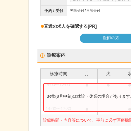
予約 / 受付
初診受付
再診受付
直近の求人を確認する
[PR]
医師の方
診療案内
診療時間
月
火
●
●
9:00
〜
12:00
お盆(8月中旬)は休診・休業の場合がありま
9:00
〜
13:00
●
14:00
〜
17:30
診療時間・内容等について、事前に必ず医療機