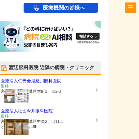
医療機関の皆様へ
渡辺眼科医院
近隣の病院・クリニック
医療法人仁光会
鬼怒川眼科医院
眼科
宮城県仙台市青葉区
本町1丁目2-3
医療法人社団
今井眼科医院
眼科
宮城県仙台市青葉区
中央2丁目11-1
オルタス仙台ビル8F