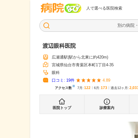
病院なび
人で選べる医院検索
渡辺眼科医院
広瀬通駅
(駅から
北東に約420m
)
宮城県仙台市青葉区本町1丁目4-35
眼科
口コミ:
19
件
4.89
※
122
173
2,03
アクセス数
7月
:
6月
:
過去12ヶ月:
医院トップ
診療案内