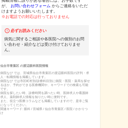
掲載情報に誤りがある場合には、お手数です
が、
お問い合わせフォーム
からご連絡をいただ
けますようお願いいたします。
※お電話での対応は行っておりません
必ずお読みください
病気に関するご相談や各医院への個別のお問
い合わせ・紹介などは受け付けておりませ
ん。
仙台市青葉区
の
渡辺眼科医院
情報
病院なび では、
宮城県
仙台市青葉区
の
渡辺眼科医院
の
評判・求
人・転職
情報を掲載しています。
病院なび では市区町村別/診療科目別に病院・医院・薬局を探せ
るほか、予約ができる医療機関や、キーワードでの検索も可能
です。
病院を探したい時、診療時間を調べたい時、医師求人や看護師
求人、薬剤師求人情報を知りたい時に便利です。
また、役立つ医療コラムなども掲載していますので、是非ご覧
になってください。
関連キーワード:
眼科 / 宮城県 / 仙台市青葉区 / 医院 / かかりつ
け