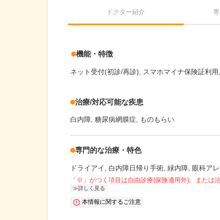
ドクター紹介
専
機能・特徴
ネット受付(初診/再診)
スマホマイナ保険証利用
治療/対応可能な疾患
白内障
糖尿病網膜症
ものもらい
専門的な治療・特色
ドライアイ
白内障日帰り手術
緑内障
眼科アレ
「※」がつく項目は自由診療(保険適用外)、または
詳しく見る
本情報に関するご注意