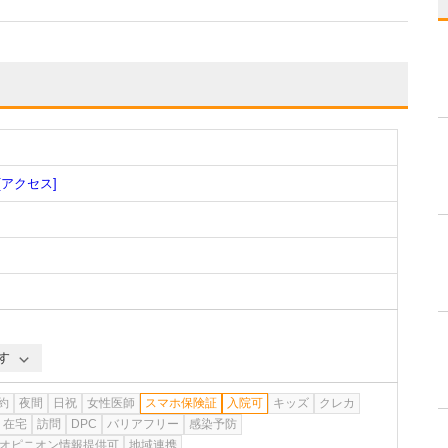
[アクセス]
す
約
夜間
日祝
女性医師
スマホ保険証
入院可
キッズ
クレカ
在宅
訪問
DPC
バリアフリー
感染予防
オピニオン情報提供可
地域連携