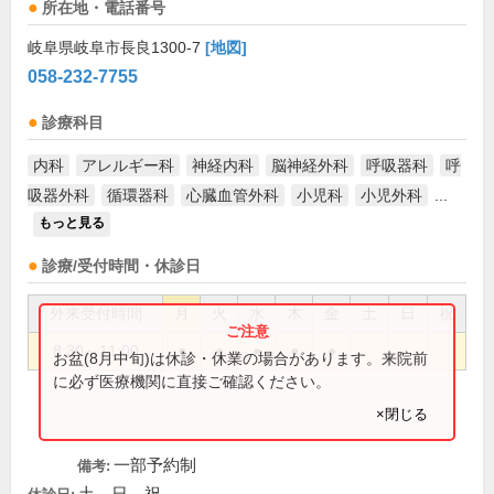
所在地・電話番号
岐阜県岐阜市長良1300-7
[地図]
058-232-7755
診療科目
内科
アレルギー科
神経内科
脳神経外科
呼吸器科
呼
吸器外科
循環器科
心臓血管外科
小児科
小児外科
...
もっと見る
診療/受付時間・休診日
外来受付時間
月
火
水
木
金
土
日
祝
8:30～11:00
●
●
●
●
●
お盆(8月中旬)は休診・休業の場合があります。来院前
に必ず医療機関に直接ご確認ください。
×閉じる
一部予約制
備考: