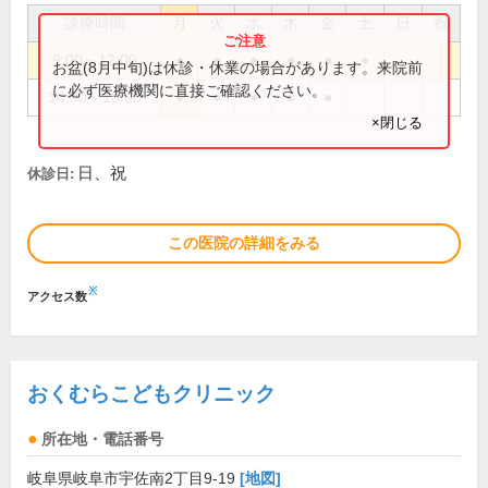
診療時間
月
火
水
木
金
土
日
祝
9:00～12:00
●
●
●
●
●
●
お盆(8月中旬)は休診・休業の場合があります。来院前
に必ず医療機関に直接ご確認ください。
14:00～18:00
●
●
●
●
●
×閉じる
日、祝
休診日:
この医院の詳細をみる
※
アクセス数
おくむらこどもクリニック
所在地・電話番号
岐阜県岐阜市宇佐南2丁目9-19
[地図]