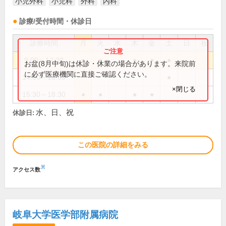
小児外科
小児科
外科
内科
診療/受付時間・休診日
診療時間
月
火
水
木
金
土
日
祝
9:00～12:30
●
●
●
●
●
お盆(8月中旬)は休診・休業の場合があります。来院前
に必ず医療機関に直接ご確認ください。
14:00～16:00
●
×閉じる
15:30～18:30
●
●
●
●
水、日、祝
休診日:
この医院の詳細をみる
※
アクセス数
岐阜大学医学部附属病院