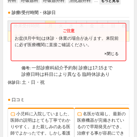
外科
呼吸器科
呼吸器外科
消化器外科
...
もっと見る
診療/受付時間・休診日
外来受付時間
月
火
水
木
金
土
日
祝
8:30～11:00
●
●
●
●
●
お盆(8月中旬)は休診・休業の場合があります。来院前
に必ず医療機関に直接ご確認ください。
×閉じる
一部診療科紹介予約制 診療は17:15まで
備考:
診療日時は科目により異なる 臨時休診あり
土・日・祝
休診日:
口コミ
小児科に入院していました、
名医が在籍し、最新の
医師の説明はとても丁寧でわか
医療機器が完備されてい
りやすく。また親しみのある医
るので早期発見ができ、
師でよかったです。しかし看護
治療する事が容易にでき