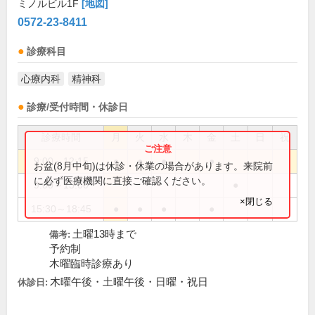
ミノルビル1F
[地図]
0572-23-8411
診療科目
心療内科
精神科
診療/受付時間・休診日
診療時間
月
火
水
木
金
土
日
祝
9:00～12:15
●
●
●
●
お盆(8月中旬)は休診・休業の場合があります。来院前
に必ず医療機関に直接ご確認ください。
9:00～13:00
●
×閉じる
15:30～18:45
●
●
●
●
土曜13時まで
備考:
予約制
木曜臨時診療あり
木曜午後・土曜午後・日曜・祝日
休診日: