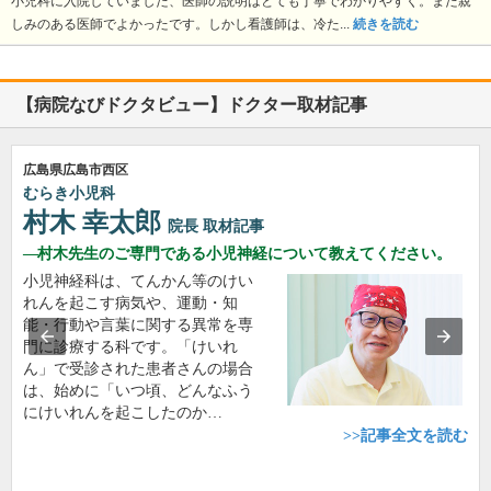
小児科に入院していました、医師の説明はとても丁寧でわかりやすく。また親
しみのある医師でよかったです。しかし看護師は、冷た...
続きを読む
【病院なびドクタビュー】ドクター取材記事
広島県広島市西区
むらき小児科
村木 幸太郎
院長
取材記事
村木先生のご専門である小児神経について教えてください。
小児神経科は、てんかん等のけい
れんを起こす病気や、運動・知
能・行動や言葉に関する異常を専
門に診療する科です。「けいれ
ん」で受診された患者さんの場合
は、始めに「いつ頃、どんなふう
にけいれんを起こしたのか…
>>記事全文を読む