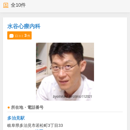
全
10
件
水谷心療内科
3
口コミ
件
所在地・電話番号
多治見駅
岐阜県多治見市若松町3丁目33