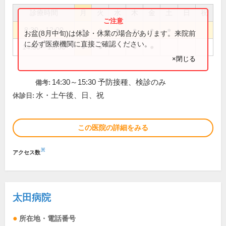
診療時間
月
火
水
木
金
土
日
祝
8:30～12:00
●
●
●
●
●
●
お盆(8月中旬)は休診・休業の場合があります。来院前
に必ず医療機関に直接ご確認ください。
14:30～18:30
●
●
●
●
×閉じる
14:30～15:30 予防接種、検診のみ
備考:
水・土午後、日、祝
休診日:
この医院の詳細をみる
※
アクセス数
太田病院
所在地・電話番号