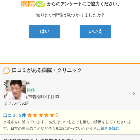
病院なび
からのアンケートにご協力ください。
知りたい情報は見つかりましたか?
はい
いいえ
口コミがある病院・クリニック
水谷心療内科
心療内科, 精神科
岐阜県多治見市若松町3丁目33
ミノルビル1F
5
口コミ: 3件
水谷さんに通っています。 先生はいつもとても優しい診療をしてくださいま
す。日常の生活のことなど色々相談にのっていただく事...
続きを読む