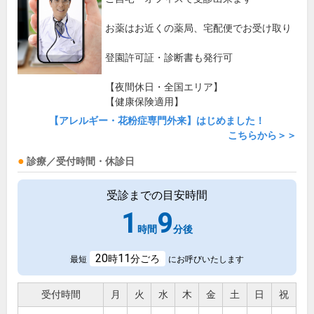
お薬はお近くの薬局、宅配便でお受け取り
登園許可証・診断書も発行可
【夜間休日・全国エリア】
【健康保険適用】
【アレルギー・花粉症専門外来】はじめました！
こちらから＞＞
診療／受付時間・休診日
受診までの目安時間
1
9
時間
分後
20
11
時
分ごろ
最短
にお呼びいたします
受付時間
月
火
水
木
金
土
日
祝