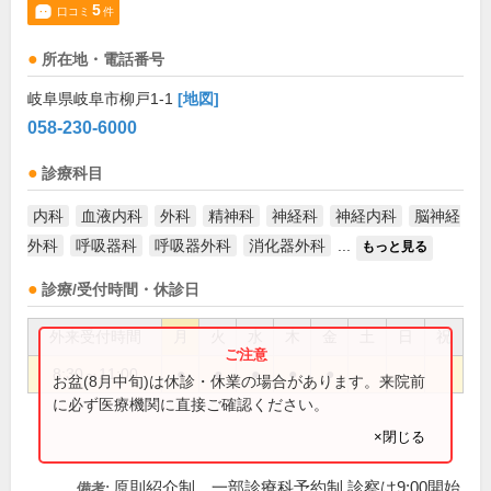
5
口コミ
件
所在地・電話番号
岐阜県岐阜市柳戸1-1
[地図]
058-230-6000
診療科目
内科
血液内科
外科
精神科
神経科
神経内科
脳神経
外科
呼吸器科
呼吸器外科
消化器外科
...
もっと見る
診療/受付時間・休診日
外来受付時間
月
火
水
木
金
土
日
祝
8:30～11:00
●
●
●
●
●
お盆(8月中旬)は休診・休業の場合があります。来院前
に必ず医療機関に直接ご確認ください。
×閉じる
原則紹介制、一部診療科予約制 診察は9:00開始
備考: