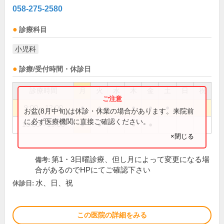
058-275-2580
診療科目
小児科
診療/受付時間・休診日
診療時間
月
火
水
木
金
土
日
祝
9:00～12:00
●
●
●
●
●
お盆(8月中旬)は休診・休業の場合があります。来院前
に必ず医療機関に直接ご確認ください。
16:00～19:00
●
●
●
●
×閉じる
第1・3日曜診療、但し月によって変更になる場
備考:
合があるのでHPにてご確認下さい
水、日、祝
休診日:
この医院の詳細をみる