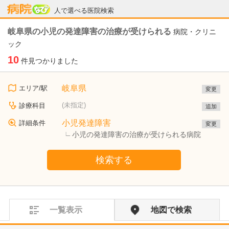
病院なび
人で選べる医院検索
岐阜県の小児の発達障害の治療が受けられる
病院・クリニ
ック
10
件見つかりました
岐阜県
エリア/駅
変更
(未指定)
診療科目
追加
小児発達障害
詳細条件
変更
小児の発達障害の治療が受けられる病院
検索する
一覧表示
地図で検索