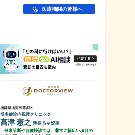
医療機関の皆様へ
医師(ドクター)の
福岡県福岡市博多区
東京都中野区
博多健診内視鏡クリニック
中野富士見
髙津 憲之
冨岡 亮太
院長
取材記事
健康診断や各種検診では、非常に幅広い項目の
特に先生が力を