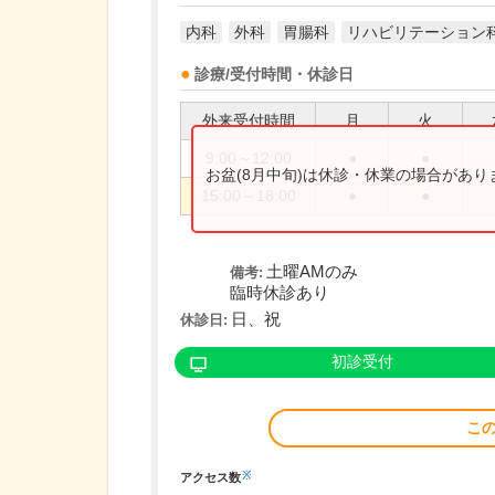
内科
外科
胃腸科
リハビリテーション
診療/受付時間・休診日
外来受付時間
月
火
9:00～12:00
●
●
お盆(8月中旬)は休診・休業の場合があ
15:00～18:00
●
●
土曜AMのみ
備考:
臨時休診あり
日、祝
休診日:
初診受付
こ
※
アクセス数