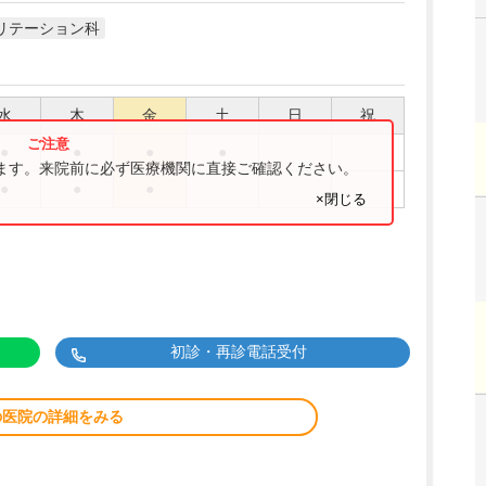
リテーション科
水
木
金
土
日
祝
●
●
●
●
ります。来院前に必ず医療機関に直接ご確認ください。
●
●
●
×閉じる
初診・再診電話受付
の医院の詳細をみる