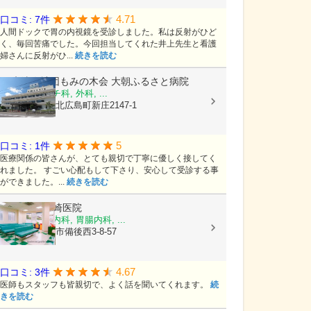
4.71
口コミ: 7件
人間ドックで胃の内視鏡を受診しました。私は反射がひど
く、毎回苦痛でした。今回担当してくれた井上先生と看護
婦さんに反射がひ...
続きを読む
医療法人社団もみの木会
大朝ふるさと病院
内科, リウマチ科, 外科, ...
広島県山県郡北広島町新庄2147-1
5
口コミ: 1件
医療関係の皆さんが、とても親切で丁寧に優しく接してく
れました。 すごい心配もして下さり、安心して受診する事
ができました。...
続きを読む
医療法人
浜崎医院
内科, 呼吸器内科, 胃腸内科, ...
埼玉県春日部市備後西3-8-57
4.67
口コミ: 3件
医師もスタッフも皆親切で、よく話を聞いてくれます。
続
きを読む