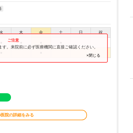
科
水
木
金
土
日
祝
●
●
●
●
ります。来院前に必ず医療機関に直接ご確認ください。
●
●
×閉じる
の医院の詳細をみる