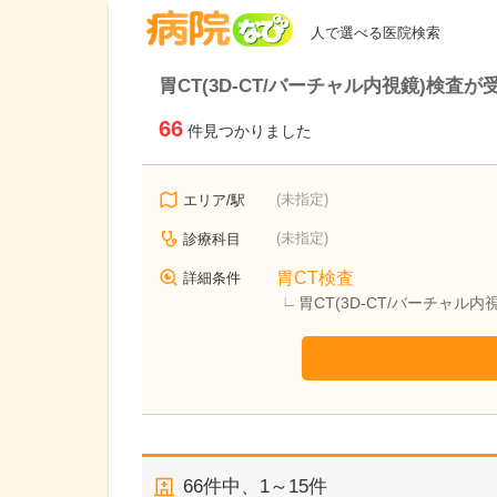
病院なび
人で選べる医院検索
胃CT(3D-CT/バーチャル内視鏡)検査
66
件見つかりました
(未指定)
エリア/駅
(未指定)
診療科目
胃CT検査
詳細条件
胃CT(3D-CT/バーチャル
66
件中、
1～15件