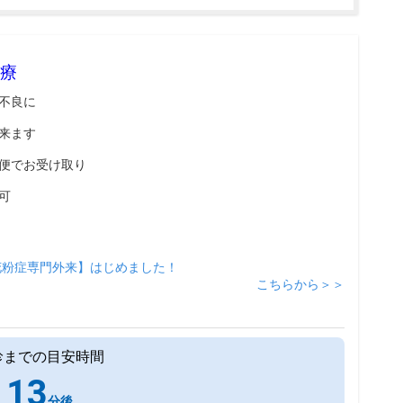
療
不良に
来ます
便でお受け取り
可
花粉症専門外来】はじめました！
こちらから＞＞
診までの目安時間
13
分後