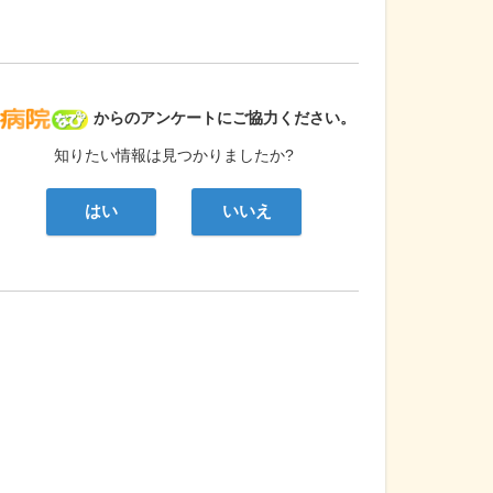
病院なび
からのアンケートにご協力ください。
知りたい情報は見つかりましたか?
はい
いいえ