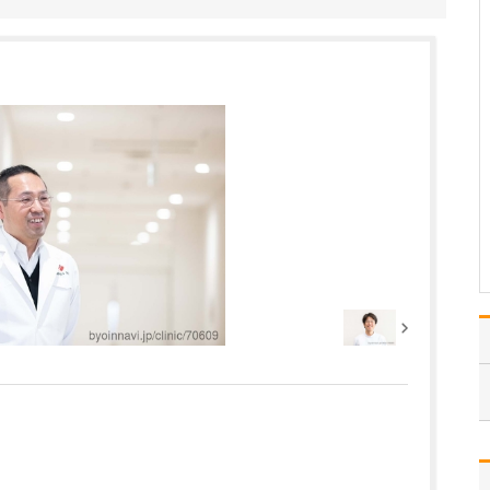
のですか?
主に、眼底、網膜疾患、
網膜硝子体疾患の診療を
担当していました。目に
は、眼球の大半を占める
透明なゼリー状の「硝子
体」や、光を感じ取るた
めの「網膜」などがあ
り、眼球に入った光が水
晶体から硝子体を通過
し、網…
>>記事全文を読む