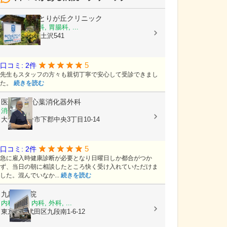
医療法人
ゆとりが丘クリニック
内科, 呼吸器科, 胃腸科, ...
岩手県滝沢市土沢541
5
口コミ: 2件
先生もスタッフの方々も親切丁寧で安心して受診できまし
た。
続きを読む
医療法人
心葉消化器外科
消化器科
大分県大分市下郡中央3丁目10-14
5
口コミ: 2件
急に雇入時健康診断が必要となり日曜日しか都合がつか
ず、当日の朝に相談したところ快く受け入れていただけま
した。混んでいなか...
続きを読む
九段坂病院
内科, 心療内科, 外科, ...
東京都千代田区九段南1-6-12