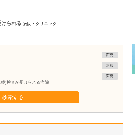
が受けられる
病院・クリニック
変更
追加
変更
内視鏡)検査が受けられる病院
検索する
北海道旭川市
永山さとう眼科
佐藤 栄一
院長
取材記事
大学病院では、どのような疾患を診てこられた