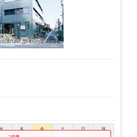
水
木
金
土
日
祝