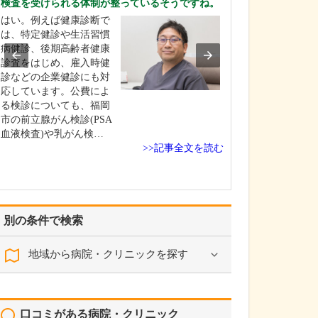
検査を受けられる体制が整っているそうですね。
ください。
はい。例えば健康診断で
これまで耳を専
は、特定健診や生活習慣
を積んできたこ
病健診、後期高齢者健康
り、難聴や突発
診査をはじめ、雇入時健
中耳炎をはじめ
診などの企業健診にも対
やめまいなどの
応しています。公費によ
療には特に力を
る検診についても、福岡
ます。難聴は原
市の前立腺がん検診(PSA
て治療法が異な
血液検査)や乳がん検…
まずは詳しい検
>>記事全文を読む
こに…
別の条件で検索
地域から病院・クリニックを探す
口コミがある病院・クリニック