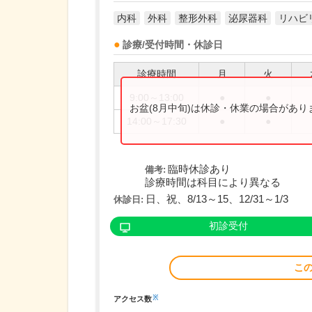
内科
外科
整形外科
泌尿器科
リハビ
診療/受付時間・休診日
診療時間
月
火
9:00～13:00
●
●
お盆(8月中旬)は休診・休業の場合があ
14:00～17:30
●
●
臨時休診あり
備考:
診療時間は科目により異なる
日、祝、8/13～15、12/31～1/3
休診日:
初診受付
こ
※
アクセス数