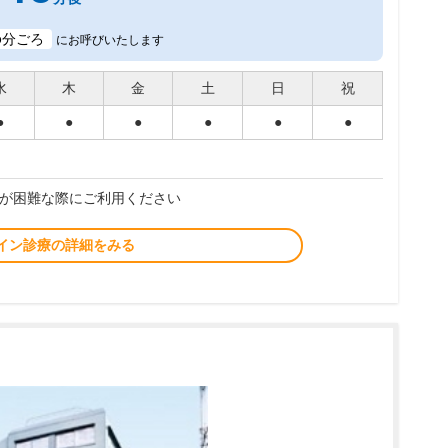
6
分ごろ
にお呼びいたします
水
木
金
土
日
祝
●
●
●
●
●
●
が困難な際にご利用ください
イン診療の詳細をみる