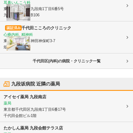
耳鼻いんこう科
東京都千代田区
九段南1丁目6番5号
九段会館テラスB106
千代田こころのクリニック
認証済み
心療内科, 精神科
東京都千代田区
神田神保町3-7
俎橋ビル4階
千代田区(内科)の病院・クリニック一覧
九段坂病院
近隣の薬局
アイセイ薬局 九段南店
薬局
東京都千代田区
九段南1丁目6番17号
千代田会館ビル1階
たかしん薬局 九段会館テラス店