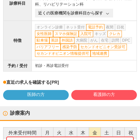
診療科目
科
、
リハビリテーション科
近くの医療機関を診療科目から探す
オンライン診療
ネット受付
電話予約
夜間
日祝
女性医師
スマホ保険証
入院可
キッズ
クレカ
特徴
駐車場
英語
外国語
大病院
がん
在宅
訪問
DPC
バリアフリー
感染予防
セカンドオピニオン受診可
セカンドオピニオン情報提供可
地域連携
予約 / 受付
初診・再診電話受付
直近の求人を確認する
[PR]
医師の方
看護師の方
診療案内
外来受付時間
月
火
水
木
金
土
日
祝