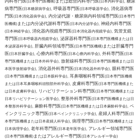
内科専門医
または総合内科専門医
糖尿
(日本専門医機構)
(日本内科学会)
病専門医
呼吸器専門医
消化器病専
(日本糖尿病学会)
(日本呼吸器学会)
門医
内分泌代謝・糖尿病内科領域専門医
(日本消化器病学会)
(日本専門
または内分泌代謝科専門医
神経内科専門医
医機構)
(日本内分泌学会)
消化器内視鏡専門医
気管支鏡
(日本神経学会)
(日本消化器内視鏡学会)
専門医
泌尿器科専門医
(日本呼吸器内視鏡学会)
(日本専門医機構または日
肝臓内科領域専門医
または肝臓専門
本泌尿器科学会)
(日本専門医機構)
医
心療内科専門医
外科専門医
(日本肝臓学会)
(日本心療内科学会)
(日本
放射線科専門医
専門医機構または日本外科学会)
(日本専門医機構または日
消化器外科専門医
眼科専門医
本医学放射線学会)
(日本消化器外科学会)
耳鼻咽喉科専門医
(日本専門医機構または日本眼科学会)
(日本専門医機構
皮膚科専門医
または日本耳鼻咽喉科頭頸部外科学会)
(日本専門医機構また
リハビリテーション科専門医
は日本皮膚科学会)
(日本専門医機構または
整形外科専門医
日本リハビリテーション医学会)
(日本専門医機構または日
麻酔科専門医
ペ
本整形外科学会)
(日本専門医機構または日本麻酔科学会)
インクリニック専門医
産婦人科専門医
(日本ペインクリニック学会)
(日
病理専門医
本専門医機構または日本産婦人科学会)
(日本専門医機構または
老年科専門医
アレルギー領域専門医
日本病理学会)
(日本老年医学会)
またはアレルギー専門医
(日本専門医機構)
(日本アレルギー学会)