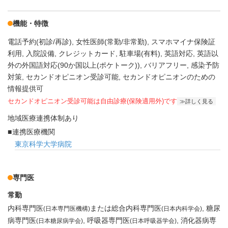
機能・特徴
電話予約(初診/再診)
女性医師(常勤/非常勤)
スマホマイナ保険証
利用
入院設備
クレジットカード
駐車場(有料)
英語対応
英語以
外の外国語対応(90か国以上(ポケトーク))
バリアフリー
感染予防
対策
セカンドオピニオン受診可能
セカンドオピニオンのための
情報提供可
セカンドオピニオン受診可能
は自由診療(保険適用外)です
詳しく見る
地域医療連携体制あり
連携医療機関
東京科学大学病院
専門医
常勤
内科専門医
または総合内科専門医
糖尿
(日本専門医機構)
(日本内科学会)
病専門医
呼吸器専門医
消化器病専
(日本糖尿病学会)
(日本呼吸器学会)