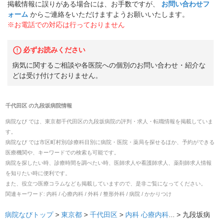
掲載情報に誤りがある場合には、お手数ですが、
お問い合わせフ
ォーム
からご連絡をいただけますようお願いいたします。
※お電話での対応は行っておりません
必ずお読みください
病気に関するご相談や各医院への個別のお問い合わせ・紹介な
どは受け付けておりません。
千代田区
の
九段坂病院
情報
病院なび では、
東京都
千代田区
の
九段坂病院
の
評判・求人・転職
情報を掲載していま
す。
病院なび では市区町村別/診療科目別に病院・医院・薬局を探せるほか、予約ができる
医療機関や、キーワードでの検索も可能です。
病院を探したい時、診療時間を調べたい時、医師求人や看護師求人、薬剤師求人情報
を知りたい時に便利です。
また、役立つ医療コラムなども掲載していますので、是非ご覧になってください。
関連キーワード:
内科 / 心療内科 / 外科 / 整形外科 / 病院 / かかりつけ
病院なびトップ
>
東京都
>
千代田区
>
内科
心療内科
... >
九段坂病