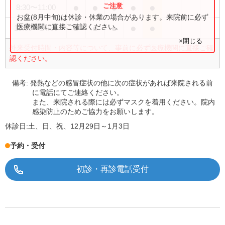
●
●
●
●
●
8:30
〜
11:00
お盆(8月中旬)は休診・休業の場合があります。来院前に必ず
●
●
●
●
●
医療機関に直接ご確認ください。
13:00
〜
14:30
×閉じる
外来受付時間・内容等について、事前に必ず医療機関に直接ご確
認ください。
備考:
発熱などの感冒症状の他に次の症状があれば来院される前
に電話にてご連絡ください。
また、来院される際には必ずマスクを着用ください。院内
感染防止のためご協力をお願いします。
休診日:
土、日、祝、12月29日～1月3日
予約・受付
初診・再診電話受付