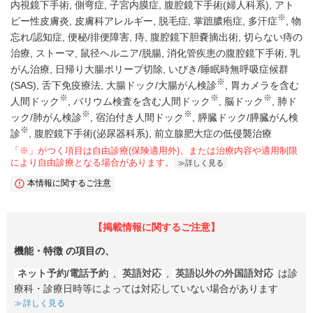
内視鏡下手術
側弯症
子宮内膜症
腹腔鏡下手術(婦人科系)
アト
※
ピー性皮膚炎
皮膚科アレルギー
脱毛症
掌蹠膿疱症
多汗症
物
忘れ/認知症
便秘/排便障害
痔
腹腔鏡下胆嚢摘出術
切らない痔の
治療
ストーマ
鼠径ヘルニア/脱腸
消化管疾患の腹腔鏡下手術
乳
がん治療
日帰り大腸ポリープ切除
いびき/睡眠時無呼吸症候群
※
(SAS)
舌下免疫療法
大腸ドック/大腸がん検診
胃カメラを含む
※
※
※
人間ドック
バリウム検査を含む人間ドック
脳ドック
肺ド
※
※
ック/肺がん検診
宿泊付き人間ドック
膵臓ドック/膵臓がん検
※
診
腹腔鏡下手術(泌尿器科系)
前立腺肥大症の低侵襲治療
「※」がつく項目は自由診療(保険適用外)、または治療内容や適用制限
により自由診療となる場合があります。
詳しく見る
本情報に関するご注意
【掲載情報に関するご注意】
機能・特徴
の項目の、
ネット予約/電話予約
,
英語対応
,
英語以外の外国語対応
は診
療科・診療日時等によっては対応していない場合があります
詳しく見る