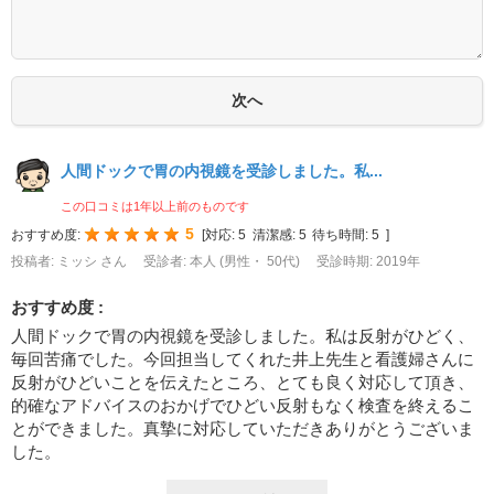
人間ドックで胃の内視鏡を受診しました。私...
この口コミは1年以上前のものです
5
おすすめ度:
[
対応:
5
清潔感:
5
待ち時間:
5
]
投稿者: ミッシ さん
受診者: 本人 (男性・ 50代)
受診時期: 2019年
おすすめ度 :
人間ドックで胃の内視鏡を受診しました。私は反射がひどく、
毎回苦痛でした。今回担当してくれた井上先生と看護婦さんに
反射がひどいことを伝えたところ、とても良く対応して頂き、
的確なアドバイスのおかげでひどい反射もなく検査を終えるこ
とができました。真摯に対応していただきありがとうございま
した。