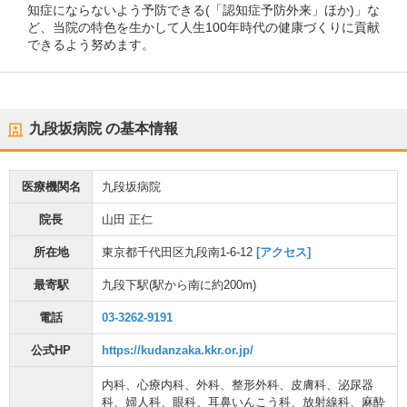
知症にならないよう予防できる(「認知症予防外来」ほか)」な
ど、当院の特色を生かして人生100年時代の健康づくりに貢献
できるよう努めます。
九段坂病院
の基本情報
医療機関名
九段坂病院
院長
山田 正仁
所在地
東京都千代田区九段南1-6-12
[アクセス]
最寄駅
九段下駅
(駅から
南に約200m
)
電話
03-3262-9191
公式HP
https://kudanzaka.kkr.or.jp/
内科
、
心療内科
、
外科
、
整形外科
、
皮膚科
、
泌尿器
科
、
婦人科
、
眼科
、
耳鼻いんこう科
、
放射線科
、
麻酔