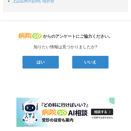
上記以外のお問い合わせ
病院なび
からのアンケートにご協力ください。
知りたい情報は見つかりましたか?
はい
いいえ