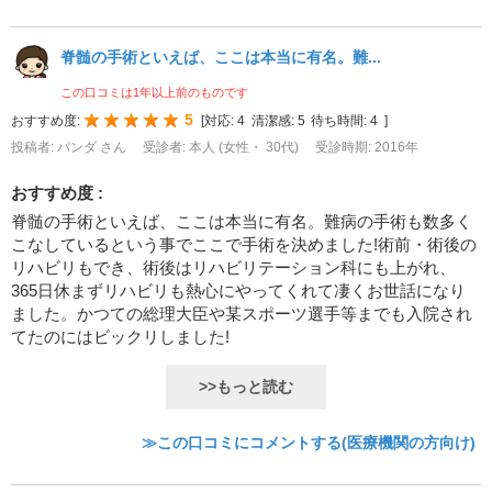
脊髄の手術といえば、ここは本当に有名。難...
この口コミは1年以上前のものです
5
おすすめ度:
[
対応:
4
清潔感:
5
待ち時間:
4
]
投稿者: パンダ さん
受診者: 本人 (女性・ 30代)
受診時期: 2016年
おすすめ度 :
脊髄の手術といえば、ここは本当に有名。難病の手術も数多く
こなしているという事でここで手術を決めました!術前・術後の
リハビリもでき、術後はリハビリテーション科にも上がれ、
365日休まずリハビリも熱心にやってくれて凄くお世話になり
ました。かつての総理大臣や某スポーツ選手等までも入院され
てたのにはビックリしました!
>>もっと読む
≫この口コミにコメントする(医療機関の方向け)