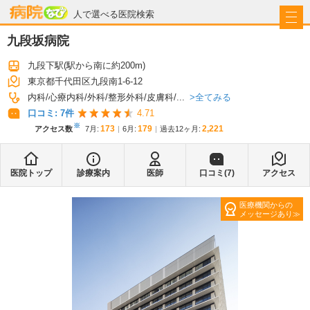
病院なび
人で選べる医院検索
九段坂病院
九段下駅
(駅から
南に約200m
)
東京都千代田区九段南1-6-12
全てみる
内科
心療内科
外科
整形外科
皮膚科
...
口コミ:
7
件
4.71
※
173
179
2,221
アクセス数
7月
:
6月
:
過去12ヶ月:
医院トップ
診療案内
医師
口コミ(
7
)
アクセス
医療機関からの
メッセージあり