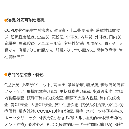
治療/対応可能な疾患
COPD(慢性閉塞性肺疾患)
胃潰瘍・十二指腸潰瘍
過敏性腸症候
群
逆流性食道炎
虫垂炎
花粉症
中耳炎
内耳炎
外耳炎
口内炎
扁桃炎
副鼻腔炎
メニエール病
突発性難聴
食道がん
胃がん
大
腸がん
直腸がん
結腸がん
肝臓がん
すい臓がん
脊柱側彎症
脊
柱管狭窄症
専門的な治療・特色
C型肝炎
肥満/ダイエット
高血圧
禁煙治療
糖尿病
糖尿病足病変
フットケア
肝機能障害
喘息
甲状腺疾患
痛風
脂質異常症
大腸
内視鏡検査
鎮静下胃内視鏡検査
鎮静下大腸内視鏡
胃内視鏡検
査
胃CT検査
大腸CT検査
炎症性腸疾患
抗がん剤治療
慢性疲労
症候群
腸内洗浄
COVID-19検査/治療
腰痛
スポーツ整形外科/ス
ポーツクリニック
外反母趾
巻き爪/陥入爪
経皮的椎体形成術(セ
メント治療)
脊椎外科
PLDD(経皮的レーザー椎間板減圧術)
脊椎