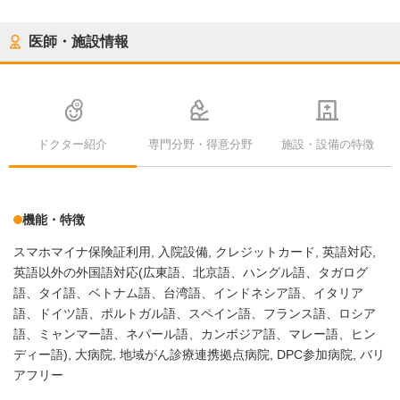
医師・施設情報
ドクター紹介
専門分野・得意分野
施設・設備の特徴
機能・特徴
スマホマイナ保険証利用
入院設備
クレジットカード
英語対応
英語以外の外国語対応(広東語、北京語、ハングル語、タガログ
語、タイ語、ベトナム語、台湾語、インドネシア語、イタリア
語、ドイツ語、ポルトガル語、スペイン語、フランス語、ロシア
語、ミャンマー語、ネパール語、カンボジア語、マレー語、ヒン
ディー語)
大病院
地域がん診療連携拠点病院
DPC参加病院
バリ
アフリー