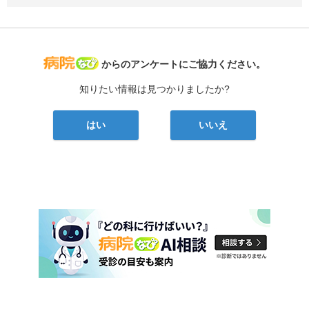
病院なび
からのアンケートにご協力ください。
知りたい情報は見つかりましたか?
はい
いいえ