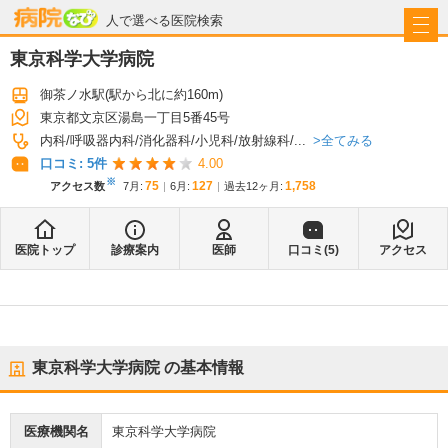
病院なび
人で選べる医院検索
東京科学大学病院
御茶ノ水駅
(駅から
北に約160m
)
東京都文京区湯島一丁目5番45号
全てみる
内科
呼吸器内科
消化器科
小児科
放射線科
...
口コミ:
5
件
4.00
※
75
127
1,758
アクセス数
7月
:
6月
:
過去12ヶ月:
医院トップ
診療案内
医師
口コミ(
5
)
アクセス
東京科学大学病院
の基本情報
医療機関名
東京科学大学病院