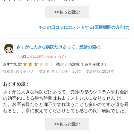
>>もっと読む
≫この口コミにコメントする(医療機関の方向け)
さすがに大きな病院だけあって、受診の際の...
この口コミは1年以上前のものです
3
おすすめ度:
[
対応:
3
清潔感:
3
待ち時間:
3
]
投稿者: めり子 さん
受診者: 本人 (女性・ 20代)
受診時期: 2014年
おすすめ度 :
さすがに大きな病院だけあって、受診の際のシステムやお会計
の効率化による待ち時間はあまりストレスになりませんでし
た。お医者様たちと廊下ですれ違うことも多いのですが道を尋
ねると、丁寧に教えてくださりとても感じの良い病院でした。
>>もっと読む