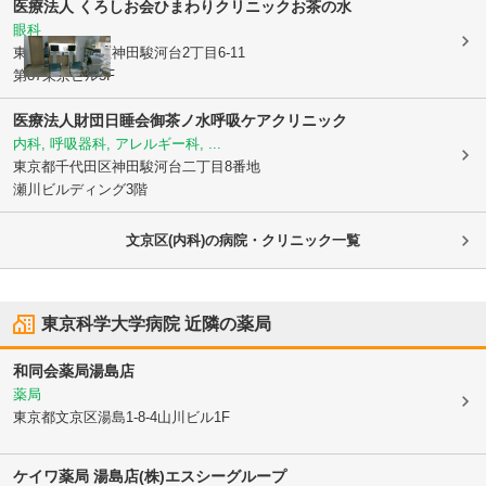
医療法人 くろしお会
ひまわりクリニックお茶の水
眼科
東京都千代田区
神田駿河台2丁目6-11
第87東京ビル5F
医療法人財団日睡会御茶ノ水呼吸ケアクリニック
内科, 呼吸器科, アレルギー科, ...
東京都千代田区
神田駿河台二丁目8番地
瀬川ビルディング3階
文京区(内科)の病院・クリニック一覧
東京科学大学病院
近隣の薬局
和同会薬局湯島店
薬局
東京都文京区
湯島1-8-4山川ビル1F
ケイワ薬局 湯島店(株)エスシーグループ