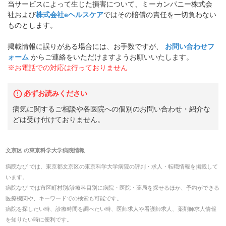
当サービスによって生じた損害について、ミーカンパニー株式会
社および
株式会社eヘルスケア
ではその賠償の責任を一切負わない
ものとします。
掲載情報に誤りがある場合には、お手数ですが、
お問い合わせフ
ォーム
からご連絡をいただけますようお願いいたします。
※お電話での対応は行っておりません
必ずお読みください
病気に関するご相談や各医院への個別のお問い合わせ・紹介な
どは受け付けておりません。
文京区
の
東京科学大学病院
情報
病院なび では、
東京都
文京区
の
東京科学大学病院
の
評判・求人・転職
情報を掲載して
います。
病院なび では市区町村別/診療科目別に病院・医院・薬局を探せるほか、予約ができる
医療機関や、キーワードでの検索も可能です。
病院を探したい時、診療時間を調べたい時、医師求人や看護師求人、薬剤師求人情報
を知りたい時に便利です。