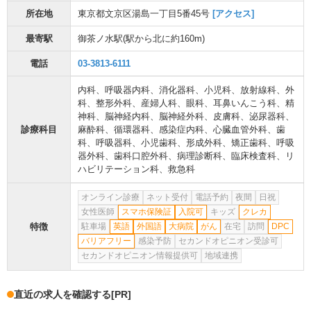
所在地
東京都文京区湯島一丁目5番45号
[アクセス]
最寄駅
御茶ノ水駅
(駅から
北に約160m
)
電話
03-3813-6111
内科
、
呼吸器内科
、
消化器科
、
小児科
、
放射線科
、
外
科
、
整形外科
、
産婦人科
、
眼科
、
耳鼻いんこう科
、
精
神科
、
脳神経内科
、
脳神経外科
、
皮膚科
、
泌尿器科
、
診療科目
麻酔科
、
循環器科
、
感染症内科
、
心臓血管外科
、
歯
科
、
呼吸器科
、
小児歯科
、
形成外科
、
矯正歯科
、
呼吸
器外科
、
歯科口腔外科
、
病理診断科
、
臨床検査科
、
リ
ハビリテーション科
、
救急科
オンライン診療
ネット受付
電話予約
夜間
日祝
女性医師
スマホ保険証
入院可
キッズ
クレカ
特徴
駐車場
英語
外国語
大病院
がん
在宅
訪問
DPC
バリアフリー
感染予防
セカンドオピニオン受診可
セカンドオピニオン情報提供可
地域連携
直近の求人を確認する
[PR]