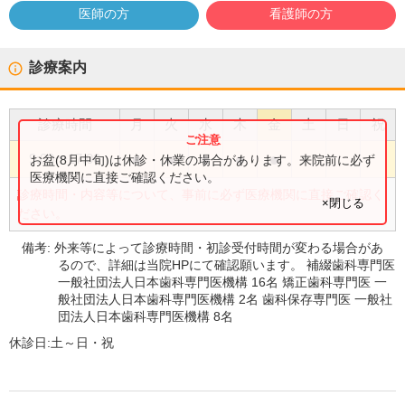
医師の方
看護師の方
診療案内
診療時間
月
火
水
木
金
土
日
祝
●
●
●
●
●
9:00
〜
17:00
お盆(8月中旬)は休診・休業の場合があります。来院前に必ず
医療機関に直接ご確認ください。
診療時間・内容等について、事前に必ず医療機関に直接ご確認く
×閉じる
ださい。
備考:
外来等によって診療時間・初診受付時間が変わる場合があ
るので、詳細は当院HPにて確認願います。 補綴歯科専門医
一般社団法人日本歯科専門医機構 16名 矯正歯科専門医 一
般社団法人日本歯科専門医機構 2名 歯科保存専門医 一般社
団法人日本歯科専門医機構 8名
休診日:
土～日・祝