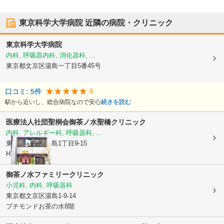
東京科学大学病院
近隣の病院・クリニック
東京科学大学病院
内科, 呼吸器内科, 消化器科, ...
東京都文京区
湯島一丁目5番45号
4
口コミ:
5
件
駅から近いし、総合病院なので安心
続きを読む
医療法人社団聖桐会
御茶ノ水聖橋クリニック
内科, アレルギー科, 呼吸器科, ...
東京都文京区
湯島1丁目9-15
HYビル2F
御茶ノ水ファミリークリニック
小児科, 内科, 呼吸器科
東京都文京区
湯島1-9-14
プチモンドお茶の水8階