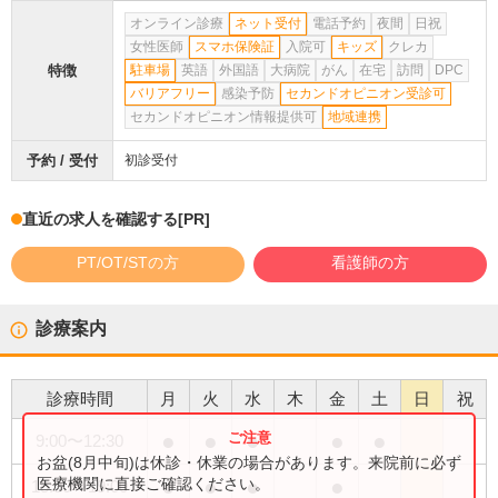
オンライン診療
ネット受付
電話予約
夜間
日祝
女性医師
スマホ保険証
入院可
キッズ
クレカ
特徴
駐車場
英語
外国語
大病院
がん
在宅
訪問
DPC
バリアフリー
感染予防
セカンドオピニオン受診可
セカンドオピニオン情報提供可
地域連携
予約 / 受付
初診受付
直近の求人を確認する
[PR]
PT/OT/STの方
看護師の方
診療案内
診療時間
月
火
水
木
金
土
日
祝
●
●
●
●
●
9:00
〜
12:30
お盆(8月中旬)は休診・休業の場合があります。来院前に必ず
●
●
●
●
医療機関に直接ご確認ください。
15:30
〜
19:00