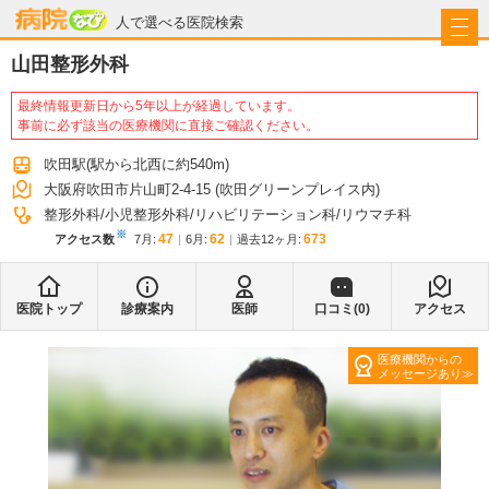
病院なび
人で選べる医院検索
山田整形外科
最終情報更新日から5年以上が経過しています。
事前に必ず該当の医療機関に直接ご確認ください。
吹田駅
(駅から
北西に約540m
)
大阪府吹田市片山町2-4-15 (吹田グリーンプレイス内)
整形外科
小児整形外科
リハビリテーション科
リウマチ科
※
47
62
673
アクセス数
7月
:
6月
:
過去12ヶ月:
医院トップ
診療案内
医師
口コミ(
0
)
アクセス
医療機関からの
メッセージあり