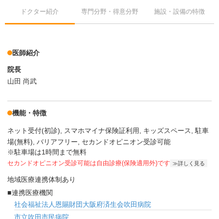
ドクター紹介
専門分野・得意分野
施設・設備の特徴
医師紹介
院長
山田 尚武
機能・特徴
ネット受付(初診)
スマホマイナ保険証利用
キッズスペース
駐車
場(無料)
バリアフリー
セカンドオピニオン受診可能
※駐車場は1時間まで無料
セカンドオピニオン受診可能
は自由診療(保険適用外)です
詳しく見る
地域医療連携体制あり
連携医療機関
社会福祉法人恩賜財団大阪府済生会吹田病院
市立吹田市民病院