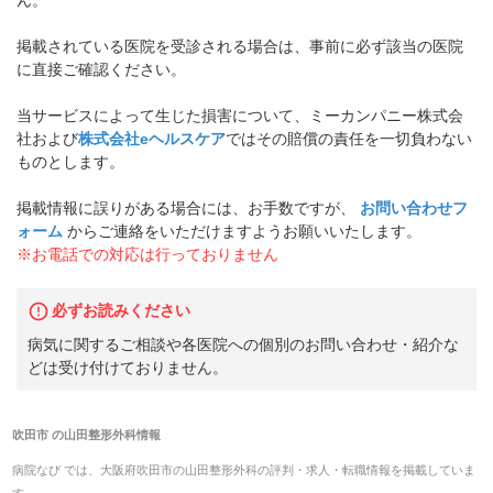
ん。
掲載されている医院を受診される場合は、事前に必ず該当の医院
に直接ご確認ください。
当サービスによって生じた損害について、ミーカンパニー株式会
社および
株式会社eヘルスケア
ではその賠償の責任を一切負わない
ものとします。
掲載情報に誤りがある場合には、お手数ですが、
お問い合わせフ
ォーム
からご連絡をいただけますようお願いいたします。
※お電話での対応は行っておりません
必ずお読みください
病気に関するご相談や各医院への個別のお問い合わせ・紹介な
どは受け付けておりません。
吹田市
の
山田整形外科
情報
病院なび では、
大阪府
吹田市
の
山田整形外科
の
評判・求人・転職
情報を掲載していま