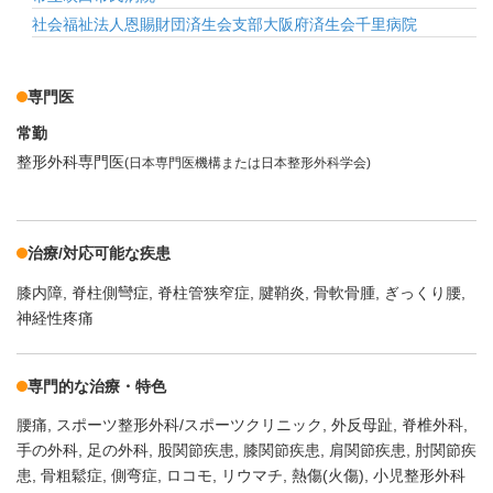
社会福祉法人恩賜財団済生会支部大阪府済生会千里病院
専門医
常勤
整形外科専門医
(日本専門医機構または日本整形外科学会)
治療/対応可能な疾患
膝内障
脊柱側彎症
脊柱管狭窄症
腱鞘炎
骨軟骨腫
ぎっくり腰
神経性疼痛
専門的な治療・特色
腰痛
スポーツ整形外科/スポーツクリニック
外反母趾
脊椎外科
手の外科
足の外科
股関節疾患
膝関節疾患
肩関節疾患
肘関節疾
患
骨粗鬆症
側弯症
ロコモ
リウマチ
熱傷(火傷)
小児整形外科