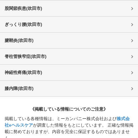
股関節疾患
(
吹田市
)
ぎっくり腰
(
吹田市
)
腱鞘炎
(
吹田市
)
脊柱管狭窄症
(
吹田市
)
神経性疼痛
(
吹田市
)
膝内障
(
吹田市
)
《掲載している情報についてのご注意》
掲載している各種情報は、ミーカンパニー株式会社および
株式会
社eヘルスケア
が調査した情報をもとにしています。 正確な情報掲
載に努めておりますが、内容を完全に保証するものではありませ