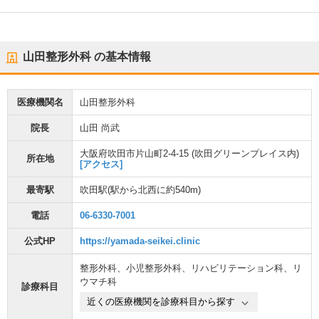
山田整形外科
の基本情報
医療機関名
山田整形外科
院長
山田 尚武
大阪府吹田市片山町2-4-15 (吹田グリーンプレイス内)
所在地
[アクセス]
最寄駅
吹田駅
(駅から
北西に約540m
)
電話
06-6330-7001
公式HP
https://yamada-seikei.clinic
整形外科
、
小児整形外科
、
リハビリテーション科
、
リ
ウマチ科
診療科目
近くの医療機関を診療科目から探す