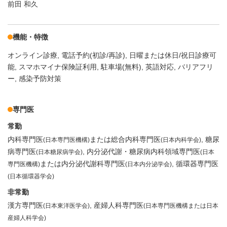
前田 和久
機能・特徴
オンライン診療
電話予約(初診/再診)
日曜または休日/祝日診療可
能
スマホマイナ保険証利用
駐車場(無料)
英語対応
バリアフリ
ー
感染予防対策
専門医
常勤
内科専門医
または総合内科専門医
糖尿
(日本専門医機構)
(日本内科学会)
病専門医
内分泌代謝・糖尿病内科領域専門医
(日本糖尿病学会)
(日本
または内分泌代謝科専門医
循環器専門医
専門医機構)
(日本内分泌学会)
(日本循環器学会)
非常勤
漢方専門医
産婦人科専門医
(日本東洋医学会)
(日本専門医機構または日本
産婦人科学会)