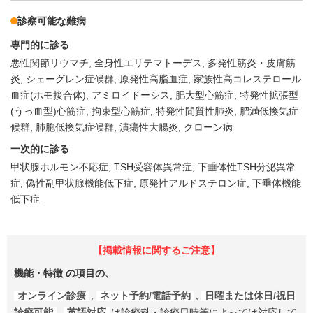
診察可能な難病
専門的に診る
悪性関節リウマチ
全身性エリテマトーデス
多発性筋炎・皮膚筋
炎
シェーグレン症候群
原発性高脂血症
家族性高コレステロール
血症(ホモ接合体)
アミロイドーシス
肥大型心筋症
特発性拡張型
(うっ血型)心筋症
拘束型心筋症
特発性間質性肺炎
肥満低換気症
候群
肺胞低換気症候群
潰瘍性大腸炎
クローン病
一次的に診る
甲状腺ホルモン不応症
TSH受容体異常症
下垂体性TSH分泌異常
症
偽性副甲状腺機能低下症
原発性アルドステロン症
下垂体機能
低下症
【掲載情報に関するご注意】
機能・特徴
の項目の、
オンライン診療
,
ネット予約/電話予約
,
日曜または休日/祝日
診療可能
,
英語対応
は診療科・診療日時等によっては対応して