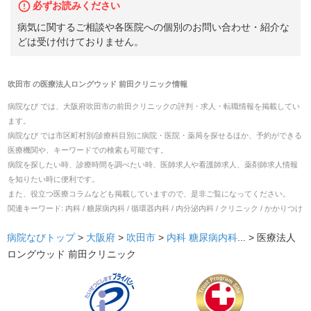
必ずお読みください
病気に関するご相談や各医院への個別のお問い合わせ・紹介な
どは受け付けておりません。
吹田市
の
医療法人ロングウッド 前田クリニック
情報
病院なび では、
大阪府
吹田市
の
前田クリニック
の
評判・求人・転職
情報を掲載してい
ます。
病院なび では市区町村別/診療科目別に病院・医院・薬局を探せるほか、予約ができる
医療機関や、キーワードでの検索も可能です。
病院を探したい時、診療時間を調べたい時、医師求人や看護師求人、薬剤師求人情報
を知りたい時に便利です。
また、役立つ医療コラムなども掲載していますので、是非ご覧になってください。
関連キーワード:
内科 / 糖尿病内科 / 循環器内科 / 内分泌内科 / クリニック / かかりつけ
病院なびトップ
>
大阪府
>
吹田市
>
内科
糖尿病内科
... >
医療法人
ロングウッド 前田クリニック