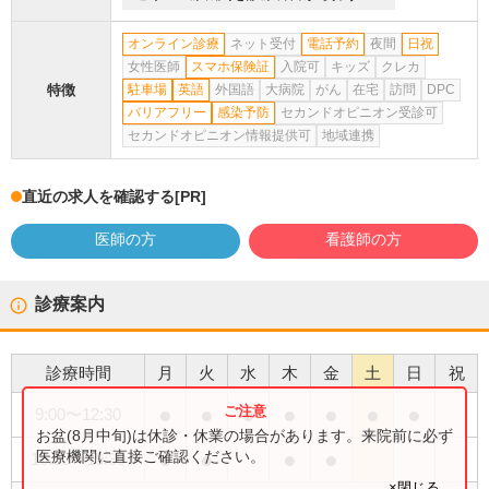
オンライン診療
ネット受付
電話予約
夜間
日祝
女性医師
スマホ保険証
入院可
キッズ
クレカ
特徴
駐車場
英語
外国語
大病院
がん
在宅
訪問
DPC
バリアフリー
感染予防
セカンドオピニオン受診可
セカンドオピニオン情報提供可
地域連携
直近の求人を確認する
[PR]
医師の方
看護師の方
診療案内
診療時間
月
火
水
木
金
土
日
祝
●
●
●
●
●
●
●
9:00
〜
12:30
お盆(8月中旬)は休診・休業の場合があります。来院前に必ず
●
●
●
●
医療機関に直接ご確認ください。
16:30
〜
19:30
×閉じる