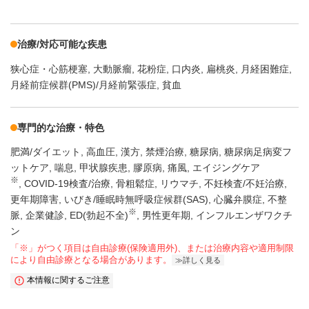
治療/対応可能な疾患
狭心症・心筋梗塞
大動脈瘤
花粉症
口内炎
扁桃炎
月経困難症
月経前症候群(PMS)/月経前緊張症
貧血
専門的な治療・特色
肥満/ダイエット
高血圧
漢方
禁煙治療
糖尿病
糖尿病足病変フ
ットケア
喘息
甲状腺疾患
膠原病
痛風
エイジングケア
※
COVID-19検査/治療
骨粗鬆症
リウマチ
不妊検査/不妊治療
更年期障害
いびき/睡眠時無呼吸症候群(SAS)
心臓弁膜症
不整
※
脈
企業健診
ED(勃起不全)
男性更年期
インフルエンザワクチ
ン
「※」がつく項目は自由診療(保険適用外)、または治療内容や適用制限
により自由診療となる場合があります。
詳しく見る
本情報に関するご注意