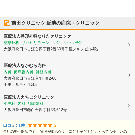
前田クリニック
近隣の病院・クリニック
医療法人整形外科なりたクリニック
整形外科, リハビリテーション科, リウマチ科
大阪府吹田市
古江台四丁目2番60号千里ノルテビル4階
医療法人
なかむら内科
内科, 循環器内科, 神経内科
大阪府吹田市
古江台4丁目2-60
千里ノルテビル305
医療法人えちごクリニック
小児科, 内科, 循環器科, ...
大阪府吹田市
藤白台四丁目33番12号
5
口コミ:
1
件
年配の男性医師です。 物腰が柔らかく、親にも子どもにもとっても優しいの