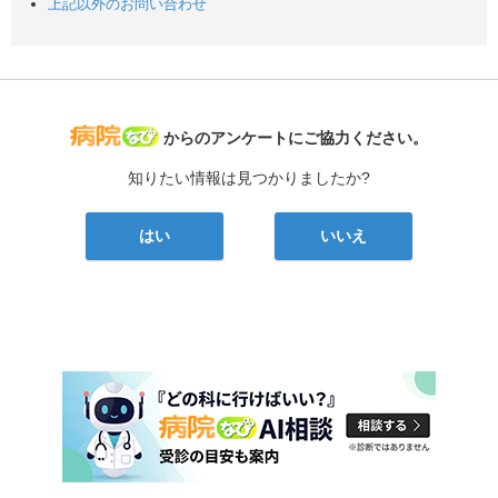
上記以外のお問い合わせ
病院なび
からのアンケートにご協力ください。
知りたい情報は見つかりましたか?
はい
いいえ