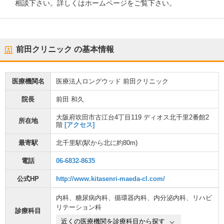
相談下さい。詳しくはホームページをご覧下さい。
前田クリニック
の基本情報
医療機関名
医療法人ロングウッド 前田クリニック
院長
前田 和久
大阪府吹田市古江台4丁目119 ディオス北千里2番館2
所在地
階
[アクセス]
最寄駅
北千里駅
(駅から
北に約80m
)
電話
06-6832-8635
公式HP
http://www.kitasenri-maeda-cl.com/
内科
、
糖尿病内科
、
循環器内科
、
内分泌内科
、
リハビ
リテーション科
診療科目
近くの医療機関を診療科目から探す