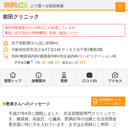
病院なび
人で選べる医院検索
前田クリニック
最終情報更新日から5年以上が経過しています。
事前に必ず該当の医療機関に直接ご確認ください。
北千里駅
(駅から
北に約80m
)
大阪府吹田市古江台4丁目119 ディオス北千里2番館2階
内科
糖尿病内科
循環器内科
内分泌内科
リハビリテーション科
※
10
22
555
アクセス数
7月
:
6月
:
過去12ヶ月:
医院トップ
診療案内
医師
口コミ(
0
)
アクセス
医療機関からの
患者さんへのメッセージ
メッセージあり
平成27年8月に開院しました、生活習慣病専門クリニックで
す。糖尿病、高血圧、心臓病、肥満症等の治療と生活習慣改
善支援に特に力を入れています。まずはお気軽にご来院・ご