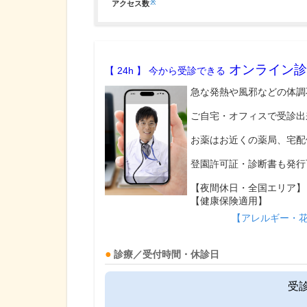
※
アクセス数
オンライン診
【 24h 】 今から受診できる
急な発熱や風邪などの体調
ご自宅・オフィスで受診出
お薬はお近くの薬局、宅配
登園許可証・診断書も発行
【夜間休日・全国エリア】
【健康保険適用】
【アレルギー・
診療／受付時間・休診日
受