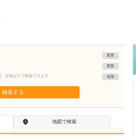
ク
変更
変更
門、症状などで検索できます
追加
検索する
兵庫県神戸市西区
長谷川医院
地図で検索
長谷川 博司
院長
取材記事
どのような症状の患者さんが多く来院されてい