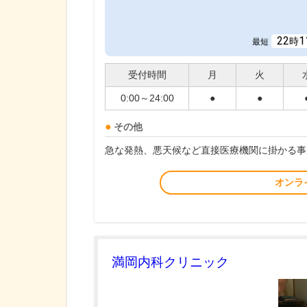
22
1
時
最短
受付時間
月
火
0:00～24:00
●
●
その他
急な発熱、悪天候など直接医療機関に掛かる事
オンラ
満岡内科クリニック