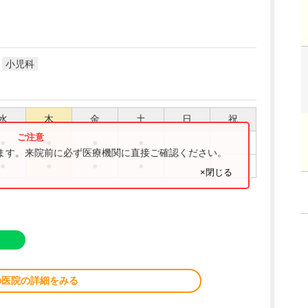
小児科
水
木
金
土
日
祝
●
●
●
●
ります。来院前に必ず医療機関に直接ご確認ください。
●
●
●
●
×閉じる
の医院の詳細をみる