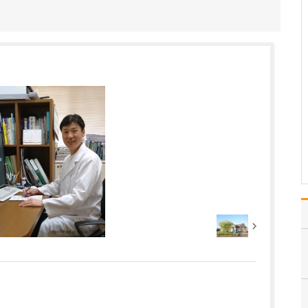
ますか?
消化器内科と糖尿病内科
を標榜していますので、
やはり便通異常や胸やけ
など腹部に関する症状や
糖尿病の患者さんは多い
ですが「指の先を切っ
た」「顔にブツブツがで
きた」など、さまざまな
主訴の患者さんが来院さ
れま…
>>記事全文を読む