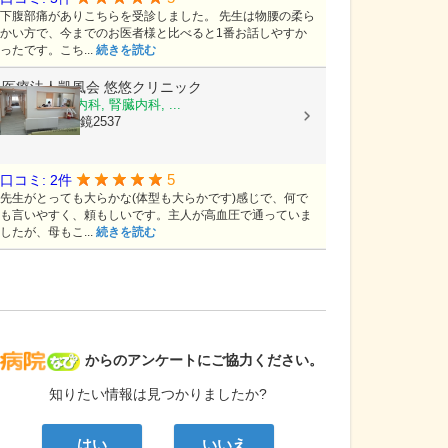
下腹部痛がありこちらを受診しました。 先生は物腰の柔ら
かい方で、今までのお医者様と比べると1番お話しやすか
ったです。こち...
続きを読む
医療法人凱風会
悠悠クリニック
内科, 呼吸器内科, 腎臓内科, ...
佐賀県唐津市鏡2537
5
口コミ: 2件
先生がとっても大らかな(体型も大らかです)感じで、何で
も言いやすく、頼もしいです。主人が高血圧で通っていま
したが、母もこ...
続きを読む
病院なび
からのアンケートにご協力ください。
知りたい情報は見つかりましたか?
はい
いいえ