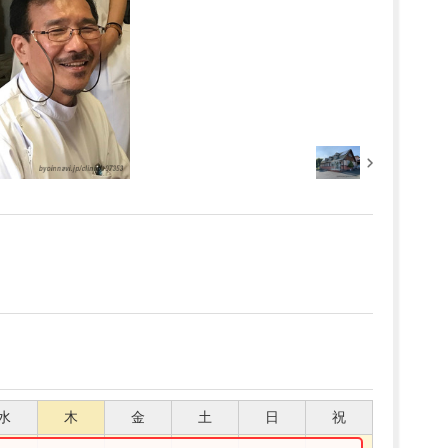
水
木
金
土
日
祝