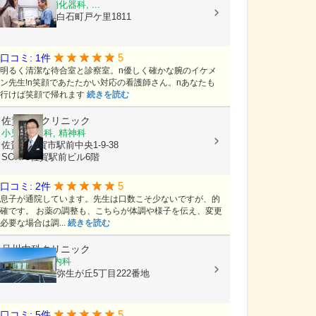
外科, 内科, 消化器科, ...
佐賀県杵島郡白石町戸ケ里1811
5
口コミ: 1件
明るく清潔な待合室と診察室。n優しく確かな腕のイケメ
ン先生!n笑顔であたたかい対応の看護師さん。nあなたも
行けば笑顔で帰れます
続きを読む
佐賀駅南クリニック
小児科, 内科, 精神科
佐賀県佐賀市駅前中央1-9-38
SONIC佐賀駅前ビル6階
5
口コミ: 2件
息子が通院しています。先生は口数こそ少ないですが、的
確です。 お薬の調整も、こちらが体調や様子を伝え、変更
必要な場合は調...
続きを読む
品川内科クリニック
内科, 消化器内科
佐賀県鳥栖市弥生が丘5丁目222番地
5
口コミ: 5件