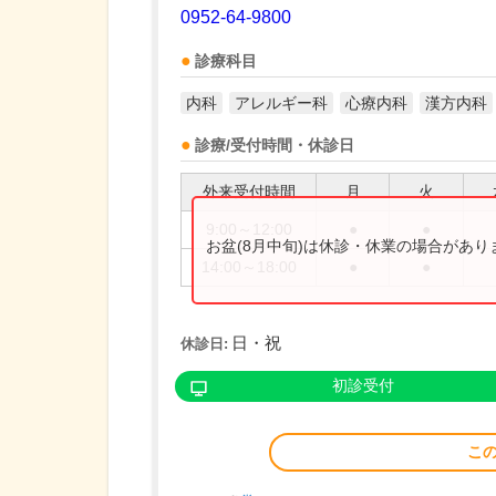
0952-64-9800
診療科目
内科
アレルギー科
心療内科
漢方内科
診療/受付時間・休診日
外来受付時間
月
火
9:00～12:00
●
●
お盆(8月中旬)は休診・休業の場合があ
14:00～18:00
●
●
日・祝
休診日:
初診受付
こ