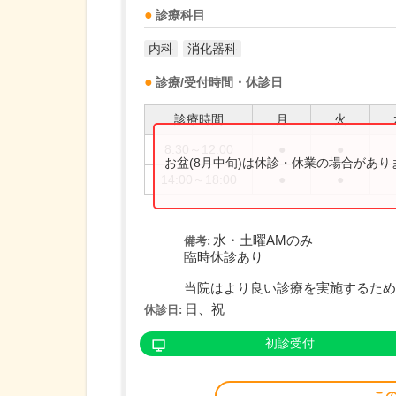
診療科目
内科
消化器科
診療/受付時間・休診日
診療時間
月
火
8:30～12:00
●
●
お盆(8月中旬)は休診・休業の場合があ
14:00～18:00
●
●
水・土曜AMのみ
備考:
臨時休診あり
当院はより良い診療を実施するため、
日、祝
休診日:
初診受付