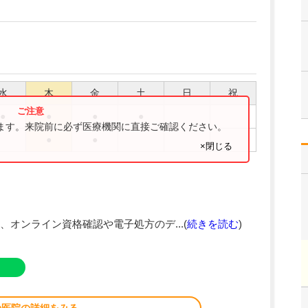
水
木
金
土
日
祝
●
●
●
●
ります。来院前に必ず医療機関に直接ご確認ください。
●
●
×閉じる
オンライン資格確認や電子処方のデ...(
続きを読む
)