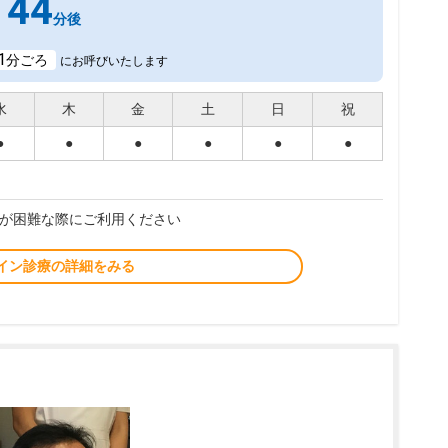
44
分後
1
分ごろ
にお呼びいたします
水
木
金
土
日
祝
●
●
●
●
●
●
が困難な際にご利用ください
イン診療の詳細をみる