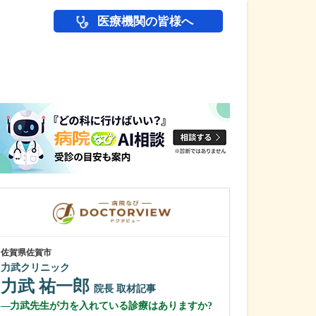
医療機関の皆様へ
医師(ドクター)の
佐賀県佐賀市
東京都八王子市
力武クリニック
西八王子やまた
山髙 謙
力武 祐一郎
副院
院長
取材記事
山髙 果林
力武先生が力を入れている診療はありますか?