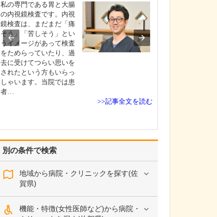
私の専門である胃と大腸
謙副院長は、得
の内視鏡検査です。内視
で早期がんの発
鏡検査は、まだまだ「痛
ね。
そう」「苦しそう」とい
消化器がんの早
うイメージがあって検査
ため、胃・大腸
をためらっていたり、過
検査に力を入れ
去に受けてつらい思いを
が、特に大腸内
されたという方もいらっ
はライフワーク
しゃいます。当院では患
ほど情熱を注い
者…
す。外科医とし
>>記事全文を読む
んの手術を多数
なかで、臓器を
て、…
別の条件で検索
地域から病院・クリニックを探す(佐
賀県)
機能・特徴(女性医師など)から病院・