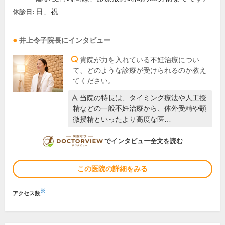
日、祝
休診日:
井上令子
院長
にインタビュー
貴院が力を入れている不妊治療につい
て、どのような診療が受けられるのか教え
てください。
当院の特長は、タイミング療法や人工授
精などの一般不妊治療から、体外受精や顕
微授精といったより高度な医…
DOCTORVIEW
でインタビュー全文を読む
この医院の詳細をみる
※
アクセス数