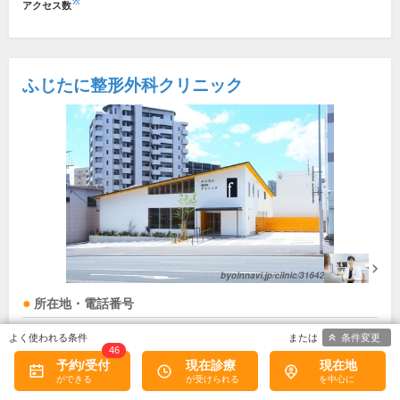
※
アクセス数
ふじたに整形外科クリニック
所在地・電話番号
南小倉駅
条件変更
46
福岡県北九州市小倉北区木町4丁目1-2
[地図]
予約/受付
現在診療
現在地
093-562-1645