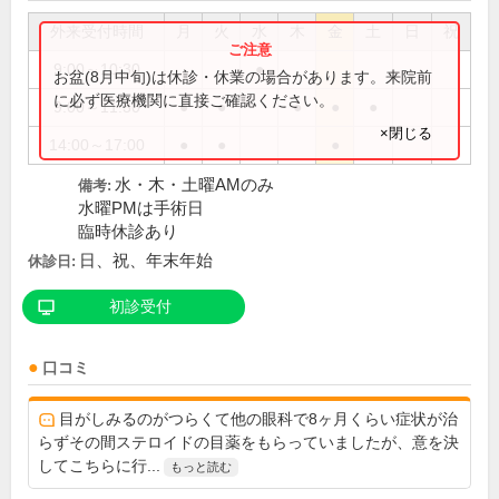
外来受付時間
月
火
水
木
金
土
日
祝
9:00～10:30
●
お盆(8月中旬)は休診・休業の場合があります。来院前
に必ず医療機関に直接ご確認ください。
9:00～11:30
●
●
●
●
●
×閉じる
14:00～17:00
●
●
●
水・木・土曜AMのみ
備考:
水曜PMは手術日
臨時休診あり
日、祝、年末年始
休診日:
初診受付
口コミ
目がしみるのがつらくて他の眼科で8ヶ月くらい症状が治
らずその間ステロイドの目薬をもらっていましたが、意を決
してこちらに行...
もっと読む