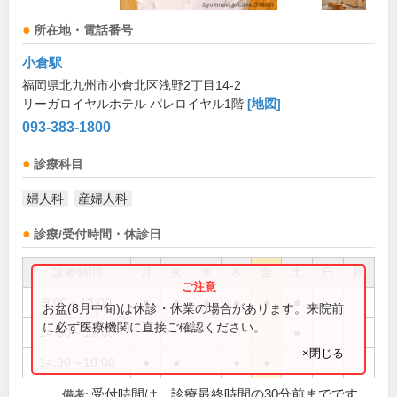
所在地・電話番号
小倉駅
福岡県北九州市小倉北区浅野2丁目14-2
リーガロイヤルホテル パレロイヤル1階
[地図]
093-383-1800
診療科目
婦人科
産婦人科
診療/受付時間・休診日
診療時間
月
火
水
木
金
土
日
祝
9:00～13:00
●
●
●
●
●
●
お盆(8月中旬)は休診・休業の場合があります。来院前
に必ず医療機関に直接ご確認ください。
14:30～17:00
●
×閉じる
14:30～18:00
●
●
●
●
受付時間は、診療最終時間の30分前までです。
備考: