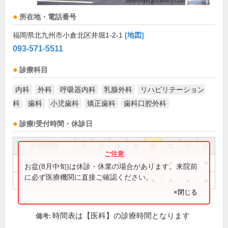
所在地・電話番号
福岡県北九州市小倉北区井堀1-2-1
[地図]
093-571-5511
診療科目
内科
外科
呼吸器内科
乳腺外科
リハビリテーション
科
歯科
小児歯科
矯正歯科
歯科口腔外科
診療/受付時間・休診日
診療時間
月
火
水
木
金
土
日
祝
9:00～13:00
●
●
●
●
●
●
●
お盆(8月中旬)は休診・休業の場合があります。来院前
に必ず医療機関に直接ご確認ください。
15:00～19:00
●
●
●
●
●
●
×閉じる
時間表は【医科】の診療時間となります
備考: