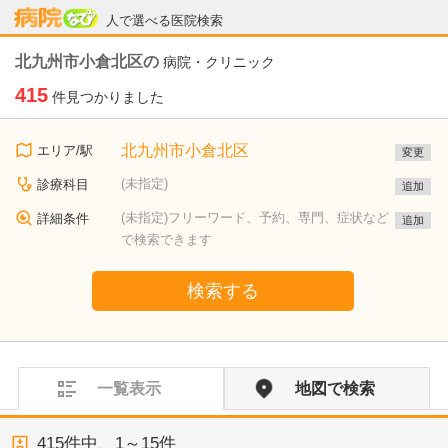
病院なび
人で選べる医院検索
北九州市小倉北区の
病院・クリニック
415
件見つかりました
北九州市小倉北区
エリア/駅
変更
(未指定)
診療科目
追加
(未指定)フリーワード、予約、専門、症状など
詳細条件
追加
で検索できます
検索する
一覧表示
地図で検索
415
件中、
1～15件