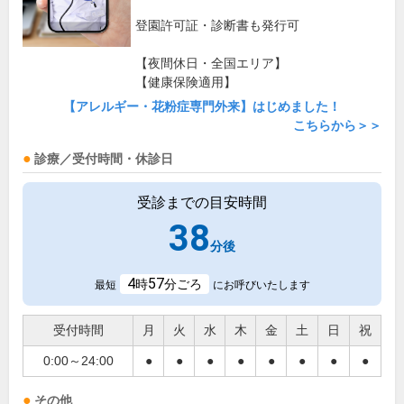
登園許可証・診断書も発行可
【夜間休日・全国エリア】
【健康保険適用】
【アレルギー・花粉症専門外来】はじめました！
こちらから＞＞
診療／受付時間・休診日
受診までの目安時間
38
分後
4
57
時
分ごろ
最短
にお呼びいたします
受付時間
月
火
水
木
金
土
日
祝
0:00～24:00
●
●
●
●
●
●
●
●
その他