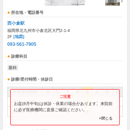
所在地・電話番号
西小倉駅
福岡県北九州市小倉北区大門2-1-4
2F
[地図]
093-561-7905
診療科目
眼科
診療/受付時間・休診日
外来受付時間
月
火
水
木
金
土
日
祝
9:00～12:30
●
●
●
●
●
●
お盆(8月中旬)は休診・休業の場合があります。来院前
に必ず医療機関に直接ご確認ください。
14:30～18:00
●
●
●
×閉じる