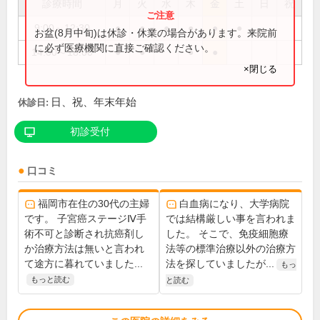
診療時間
月
火
水
木
金
土
日
祝
9:00～12:30
●
●
●
●
●
●
お盆(8月中旬)は休診・休業の場合があります。来院前
に必ず医療機関に直接ご確認ください。
14:00～18:00
●
●
●
●
×閉じる
日、祝、年末年始
休診日:
初診受付
口コミ
福岡市在住の30代の主婦
白血病になり、大学病院
です。 子宮癌ステージⅣ手
では結構厳しい事を言われま
術不可と診断され抗癌剤し
した。 そこで、免疫細胞療
か治療方法は無いと言われ
法等の標準治療以外の治療方
て途方に暮れていました...
法を探していましたが...
もっ
もっと読む
と読む