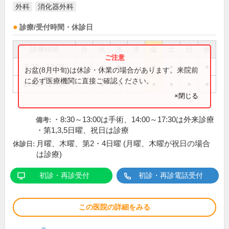
外科
消化器外科
診療/受付時間・休診日
診療時間
月
火
水
木
金
土
日
祝
8:30～13:00
●
●
●
●
●
●
お盆(8月中旬)は休診・休業の場合があります。来院前
に必ず医療機関に直接ご確認ください。
14:00～17:30
●
●
●
●
●
●
×閉じる
・8:30～13:00は手術、14:00～17:30は外来診療
備考:
・第1,3,5日曜、祝日は診療
月曜、木曜、第2・4日曜 (月曜、木曜が祝日の場合
休診日:
は診療)
初診・再診受付
初診・再診電話受付
この医院の詳細をみる