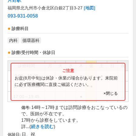
片野駅
福岡県北九州市小倉北区白銀2丁目3-27
[地図]
093-931-0058
診療科目
内科
循環器科
診療/受付時間・休診日
診療時間
月
火
水
木
金
土
日
祝
9:00～12:00
●
●
●
●
●
●
お盆(8月中旬)は休診・休業の場合があります。来院前
に必ず医療機関に直接ご確認ください。
17:00～17:45
●
●
●
×閉じる
17:00～19:45
●
14時～17時までは訪問診療をおこなっているの
備考:
で、医師が不在です。
17時から診察をしています。
詳...(
続きを読む
)
日、祝
休診日: