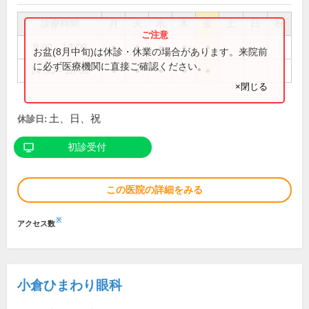
診療時間
月
火
水
木
金
土
日
祝
9:00～13:00
●
●
●
●
●
お盆(8月中旬)は休診・休業の場合があります。来院前
に必ず医療機関に直接ご確認ください。
14:30～18:00
●
●
●
●
●
×閉じる
土、日、祝
休診日:
初診受付
この医院の詳細をみる
※
アクセス数
小倉ひまわり眼科