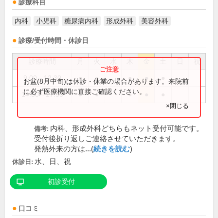
診療科目
内科
小児科
糖尿病内科
形成外科
美容外科
診療/受付時間・休診日
診療時間
月
火
水
木
金
土
日
祝
9:00～12:30
●
●
●
●
●
お盆(8月中旬)は休診・休業の場合があります。来院前
に必ず医療機関に直接ご確認ください。
14:30～17:30
●
●
●
●
●
×閉じる
内科、形成外科どちらもネット受付可能です。
備考:
受付後折り返しご連絡させていただきます。
発熱外来の方は...(
続きを読む
)
水、日、祝
休診日:
初診受付
口コミ