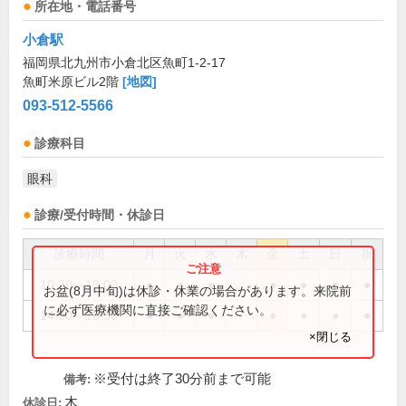
所在地・電話番号
小倉駅
福岡県北九州市小倉北区魚町1-2-17
魚町米原ビル2階
[地図]
093-512-5566
診療科目
眼科
診療/受付時間・休診日
診療時間
月
火
水
木
金
土
日
祝
10:30～13:00
●
●
●
●
●
●
●
お盆(8月中旬)は休診・休業の場合があります。来院前
に必ず医療機関に直接ご確認ください。
14:00～18:30
●
●
●
●
●
●
●
×閉じる
※受付は終了30分前まで可能
備考:
木
休診日: