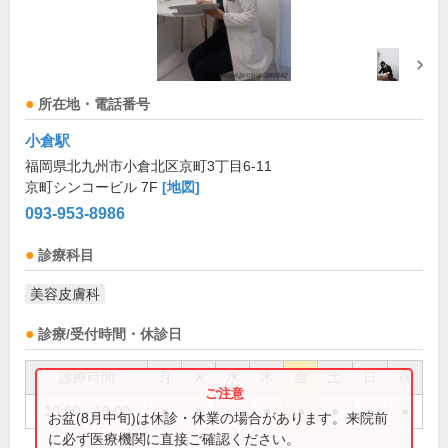
所在地・電話番号
小倉駅
福岡県北九州市小倉北区京町3丁目6-11
京町シンコービル 7F
[地図]
093-953-8986
診療科目
美容皮膚科
診療/受付時間・休診日
診療時間
月
火
水
木
金
土
日
祝
10:00～19:00
●
●
●
●
●
●
●
お盆(8月中旬)は休診・休業の場合があります。来院前
に必ず医療機関に直接ご確認ください。