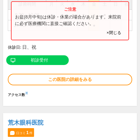
診療時間
月
火
水
木
金
土
日
祝
8:30～12:30
●
●
●
●
●
●
お盆(8月中旬)は休診・休業の場合があります。来院前
に必ず医療機関に直接ご確認ください。
14:00～17:30
●
●
●
●
×閉じる
日、祝
休診日:
初診受付
この医院の詳細をみる
※
アクセス数
荒木眼科医院
1
口コミ
件