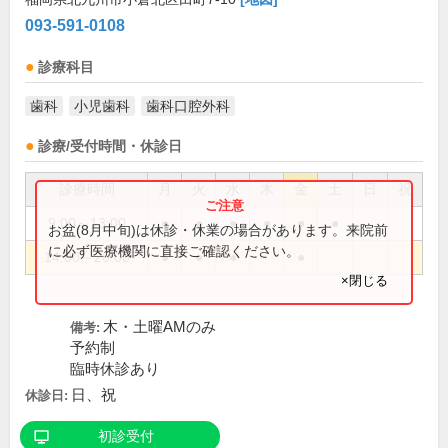
093-591-0108
診療科目
歯科
小児歯科
歯科口腔外科
診療/受付時間・休診日
診療時間
月
火
水
木
金
土
日
祝
9:00～13:00
●
●
●
●
●
●
お盆(8月中旬)は休診・休業の場合があります。来院前
に必ず医療機関に直接ご確認ください。
14:00～20:00
●
●
●
●
×閉じる
木・土曜AMのみ
備考:
予約制
臨時休診あり
日、祝
休診日:
初診受付