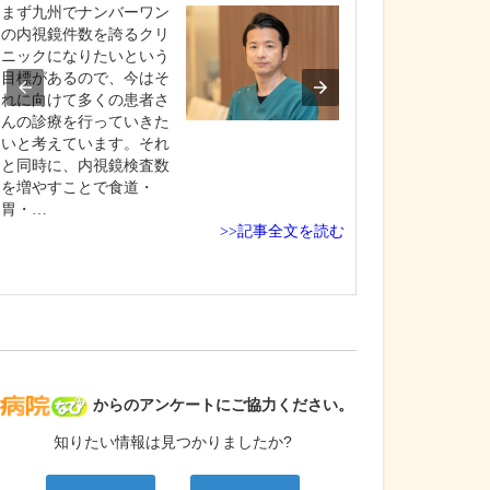
いただけますか?
まず九州でナンバーワン
患者さんはさま
の内視鏡件数を誇るクリ
悩みを抱え、当
ニックになりたいという
て来院されます
目標があるので、今はそ
いに寄り添いな
れに向けて多くの患者さ
者さん一人ひと
んの診療を行っていきた
に向き合い、目
いと考えています。それ
者さんにとって何
と同時に、内視鏡検査数
善”の治療なのか
を増やすことで食道・
全力で診療にあ
胃・…
>>記事全文を読む
と…
病院なび
からのアンケートにご協力ください。
知りたい情報は見つかりましたか?