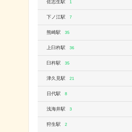
佐志生駅
1
下ノ江駅
7
熊崎駅
35
上臼杵駅
36
臼杵駅
35
津久見駅
21
日代駅
8
浅海井駅
3
狩生駅
2