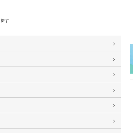
を探す
東京都中野区
中野富士見町耳鼻咽喉科
冨岡 亮太
院長
取材記事
特に先生が力を入れている診療について教えて