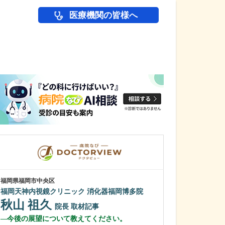
医療機関の皆様へ
医師(ドクター)の
福岡県福岡市中央区
茨城県水戸市
福岡天神内視鏡クリニック 消化器福岡博多院
笠原中央クリニ
秋山 祖久
鈴木 英一
院長
取材記事
今後の展望について教えてください。
先生が日々の診