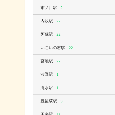
市ノ川駅
2
内牧駅
22
阿蘇駅
22
いこいの村駅
22
宮地駅
22
波野駅
1
滝水駅
1
豊後荻駅
3
玉来駅
23