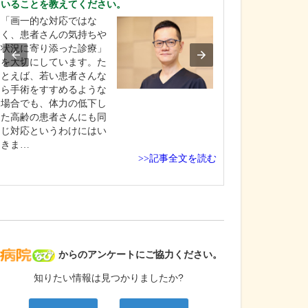
いることを教えてください。
私の専門である
「画一的な対応ではな
の内視鏡検査で
く、患者さんの気持ちや
鏡検査は、まだ
状況に寄り添った診療」
そう」「苦しそ
を大切にしています。た
うイメージがあ
とえば、若い患者さんな
をためらってい
ら手術をすすめるような
去に受けてつら
場合でも、体力の低下し
されたという方
た高齢の患者さんにも同
しゃいます。当
じ対応というわけにはい
者…
きま…
>>記事全文を読む
病院なび
からのアンケートにご協力ください。
知りたい情報は見つかりましたか?