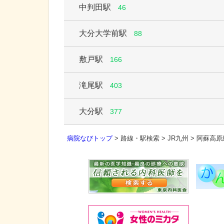
中判田駅
46
大分大学前駅
88
敷戸駅
166
滝尾駅
403
大分駅
377
病院なびトップ
>
路線・駅検索
>
JR九州
>
阿蘇高原