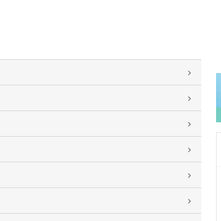
東京都中野区
中野富士見町耳鼻咽喉科
冨岡 亮太
院長
取材記事
特に先生が力を入れている診療について教えて