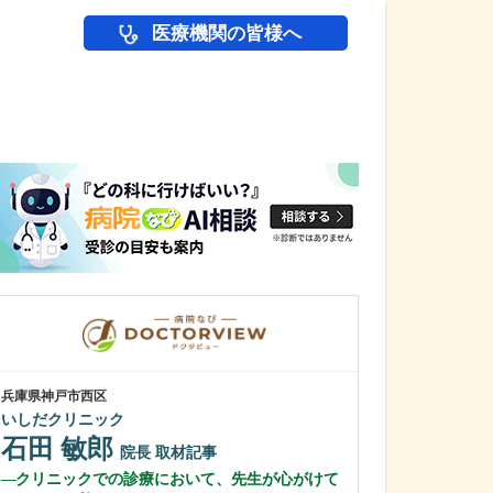
医療機関の皆様へ
医師(ドクター)の
兵庫県神戸市西区
佐賀県佐賀市
いしだクリニック
力武クリニック
石田 敏郎
力武 祐一
院長
取材記事
クリニックでの診療において、先生が心がけて
力武先生が力を