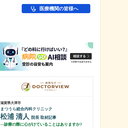
医療機関の皆様へ
医師(ドクター)の
滋賀県大津市
広島県広島市南区
まつうら総合内科クリニック
小児科 さとうク
松浦 清人
佐藤 貴
院長
取材記事
院
診療の際に心がけていることはありますか?
クリニックの診