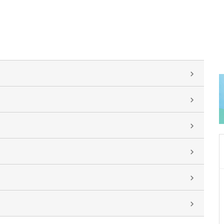
東京都中野区
中野富士見町耳鼻咽喉科
冨岡 亮太
院長
取材記事
特に先生が力を入れている診療について教えて