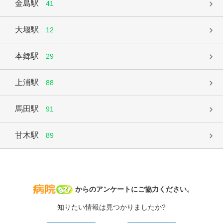
金島駅
41
大堰駅
12
本郷駅
29
上浦駅
88
馬田駅
91
甘木駅
89
病院なび
からのアンケートにご協力ください。
知りたい情報は見つかりましたか?