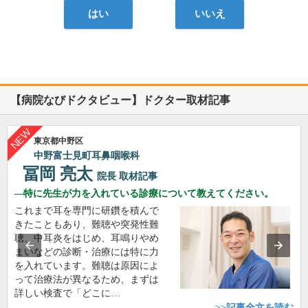
はい
いいえ
【病院なびドクタビュー】ドクター取材記事
東京都中野区
中野富士見町耳鼻咽喉科
冨岡 亮太
院長
取材記事
特に先生が力を入れている診療について教えてください。
これまで耳を専門に研鑽を積んで
きたこともあり、難聴や突発性難
聴、中耳炎をはじめ、耳鳴りやめ
まいなどの診断・治療には特に力
を入れています。難聴は原因によ
って治療法が異なるため、まずは
詳しい検査で「どこに…
>>記事全文を読む