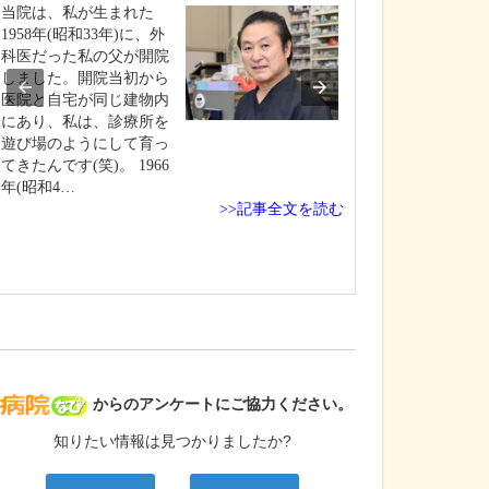
当院は、私が生まれた
地域のかかりつ
1958年(昭和33年)に、外
て、3つの柱を掲
科医だった私の父が開院
にあたっていま
しました。開院当初から
つ目は、私の専
医院と自宅が同じ建物内
呼吸器疾患の診
にあり、私は、診療所を
先ほどもお話し
遊び場のようにして育っ
が、呼吸器内科
てきたんです(笑)。 1966
ックが少ないこ
年(昭和4…
症状があっても
>>記事全文を読む
い…
病院なび
からのアンケートにご協力ください。
知りたい情報は見つかりましたか?