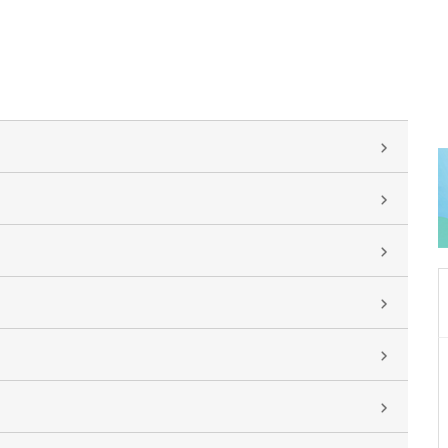
東京都中野区
中野富士見町耳鼻咽喉科
冨岡 亮太
院長
取材記事
特に先生が力を入れている診療について教えて