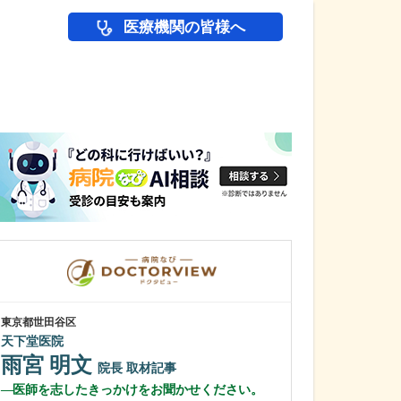
医療機関の皆様へ
医師(ドクター)の
東京都世田谷区
福井県福井市
天下堂医院
赤井内科呼吸器
雨宮 明文
赤井 雅也
院長
取材記事
医師を志したきっかけをお聞かせください。
先生が力を入れ