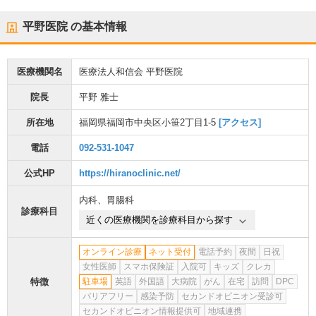
平野医院
の基本情報
医療機関名
医療法人和信会 平野医院
院長
平野 雅士
所在地
福岡県福岡市中央区小笹2丁目1-5
[アクセス]
電話
092-531-1047
公式HP
https://hiranoclinic.net/
内科
、
胃腸科
診療科目
近くの医療機関を診療科目から探す
オンライン診療
ネット受付
電話予約
夜間
日祝
女性医師
スマホ保険証
入院可
キッズ
クレカ
特徴
駐車場
英語
外国語
大病院
がん
在宅
訪問
DPC
バリアフリー
感染予防
セカンドオピニオン受診可
セカンドオピニオン情報提供可
地域連携