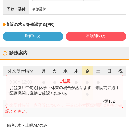
予約 / 受付
初診受付
直近の求人を確認する
[PR]
医師の方
看護師の方
診療案内
外来受付時間
月
火
水
木
金
土
日
祝
●
●
●
●
●
●
9:00
〜
12:00
お盆(8月中旬)は休診・休業の場合があります。来院前に必ず
●
●
●
●
医療機関に直接ご確認ください。
14:00
〜
18:00
×閉じる
外来受付時間・内容等について、事前に必ず医療機関に直接ご確
認ください。
備考:
木・土曜AMのみ