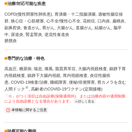
治療/対応可能な疾患
COPD(慢性閉塞性肺疾患)
胃潰瘍・十二指腸潰瘍
過敏性腸症候
群
狭心症・心筋梗塞
心不全/慢性心不全
花粉症
口内炎
扁桃炎
副鼻腔炎
食道がん
胃がん
大腸がん
直腸がん
結腸がん
脳卒
中
尿道炎
腎盂腎炎
逆流性食道炎
膀胱炎
専門的な治療・特色
高血圧
糖尿病
喘息
痛風
脂質異常症
大腸内視鏡検査
鎮静下胃
内視鏡検査
鎮静下大腸内視鏡
胃内視鏡検査
炎症性腸疾
患
COVID-19検査/治療
睡眠障害
便秘/排便障害
胃カメラを含む
※
人間ドック
高齢者のCOVID-19ワクチン(定期接種)
「※」がつく項目は自由診療(保険適用外)、または治療内容や適用制限
により自由診療となる場合があります。
詳しく見る
本情報に関するご注意
診察可能な難病