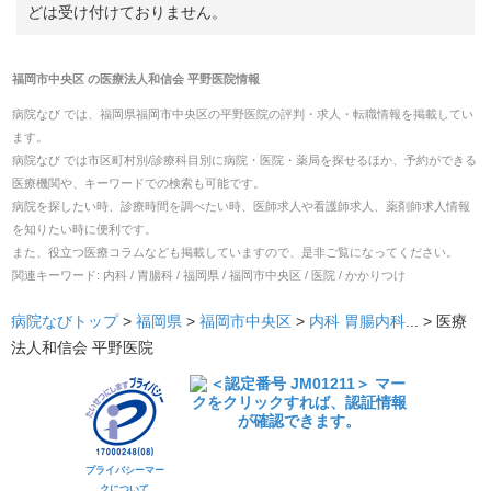
どは受け付けておりません。
福岡市中央区
の
医療法人和信会 平野医院
情報
病院なび では、
福岡県
福岡市中央区
の
平野医院
の
評判・求人・転職
情報を掲載してい
ます。
病院なび では市区町村別/診療科目別に病院・医院・薬局を探せるほか、予約ができる
医療機関や、キーワードでの検索も可能です。
病院を探したい時、診療時間を調べたい時、医師求人や看護師求人、薬剤師求人情報
を知りたい時に便利です。
また、役立つ医療コラムなども掲載していますので、是非ご覧になってください。
関連キーワード:
内科 / 胃腸科 / 福岡県 / 福岡市中央区 / 医院 / かかりつけ
病院なびトップ
>
福岡県
>
福岡市中央区
>
内科
胃腸内科
... >
医療
法人和信会 平野医院
プライバシーマー
クについて