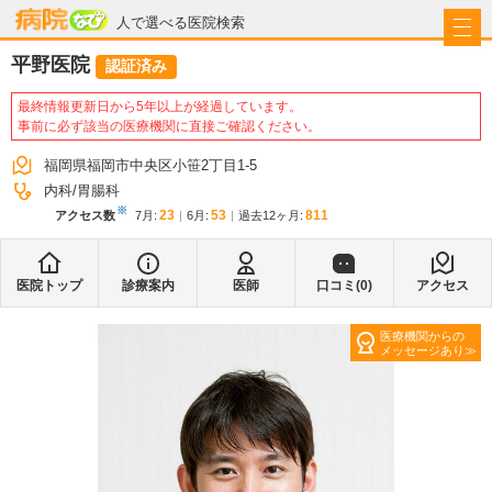
病院なび
人で選べる医院検索
平野医院
認証済み
最終情報更新日から5年以上が経過しています。
事前に必ず該当の医療機関に直接ご確認ください。
福岡県福岡市中央区小笹2丁目1-5
内科
胃腸科
※
23
53
811
アクセス数
7月
:
6月
:
過去12ヶ月:
医院トップ
診療案内
医師
口コミ(
0
)
アクセス
医療機関からの
メッセージあり