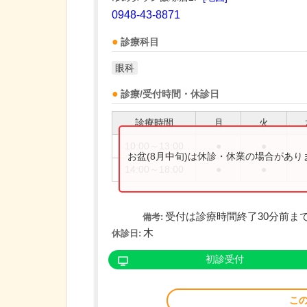
0948-43-8871
診療科目
眼科
診療/受付時間・休診日
診療時間
月
火
10:00～13:00
●
●
お盆(8月中旬)は休診・休業の場合があ
14:00～18:00
●
●
受付は診療時間終了30分前ま
備考:
木
休診日:
初診受付
こ