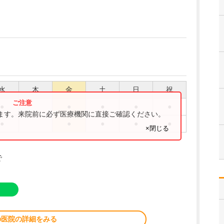
水
木
金
土
日
祝
●
●
●
●
●
ります。来院前に必ず医療機関に直接ご確認ください。
●
●
●
●
●
×閉じる
で
の医院の詳細をみる