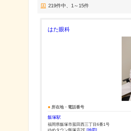
219
件中、
1～15件
はた眼科
所在地・電話番号
飯塚駅
福岡県飯塚市菰田西三丁目6番1号
ゆめタウン飯塚店2F
[地図]