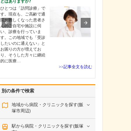
とはありますか?
ますか?
ひとつは「訪問診療」で
頭痛やめまい、
す。現在も、ご高齢で通
ふらつき、失神
院が難しくなった患者さ
識障害、頭をぶ
んのご自宅や施設に伺
もの忘れなど、
い、診療を行っていま
科領域のさまざ
す。この地域でも「受診
に対応していま
したいのに通えない」と
来院される患者
お困りの方が増えてお
近隣の保育園に通
り、そうした方々に継続
歳のお子さんから
的に医療…
>>記事全文を読む
別の条件で検索
地域から病院・クリニックを探す(飯
塚市周辺)
駅から病院・クリニックを探す(飯塚