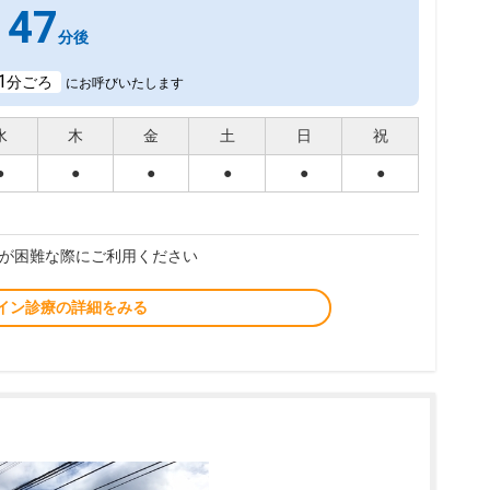
47
分後
1
分ごろ
にお呼びいたします
水
木
金
土
日
祝
●
●
●
●
●
●
が困難な際にご利用ください
イン診療の詳細をみる