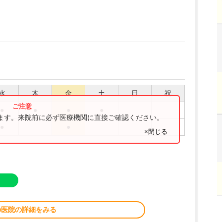
水
木
金
土
日
祝
●
●
●
●
ります。来院前に必ず医療機関に直接ご確認ください。
●
●
×閉じる
の医院の詳細をみる