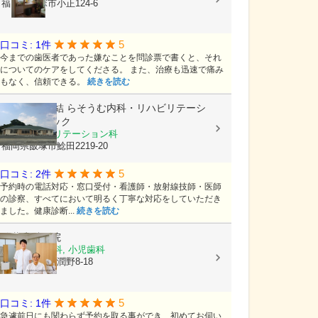
福岡県飯塚市小正124-6
5
口コミ: 1件
今までの歯医者であった嫌なことを問診票で書くと、それ
についてのケアをしてくださる。 また、治療も迅速で痛み
もなく、信頼できる。
続きを読む
医療法人 夢結
らそうむ内科・リハビリテーシ
ョンクリニック
内科, リハビリテーション科
福岡県飯塚市鯰田2219-20
5
口コミ: 2件
予約時の電話対応・窓口受付・看護師・放射線技師・医師
の診察、すべてにおいて明るく丁寧な対応をしていただき
ました。健康診断...
続きを読む
佐藤歯科医院
歯科, 矯正歯科, 小児歯科
福岡県飯塚市潤野8-18
5
口コミ: 1件
急遽前日にも関わらず予約を取る事ができ、初めてお伺い