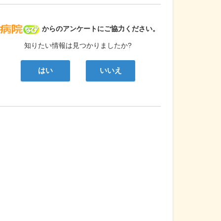
病院なび
からのアンケートにご協力ください。
知りたい情報は見つかりましたか?
はい
いいえ