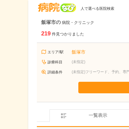
病院なび
人で選べる医院検索
飯塚市の
病院・クリニック
219
件見つかりました
飯塚市
エリア/駅
(未指定)
診療科目
(未指定)フリーワード、予約、専
詳細条件
一覧表示