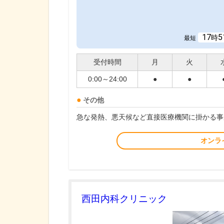
17
5
時
最短
受付時間
月
火
0:00～24:00
●
●
その他
急な発熱、悪天候など直接医療機関に掛かる事
オンラ
西田内科クリニック