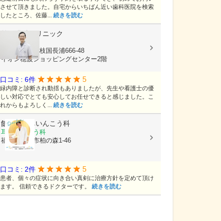
させて頂きました。自宅からいちばん近い歯科医院を検索
したところ、佐藤...
続きを読む
前田眼科クリニック
眼科
福岡県飯塚市枝国長浦666-48
イオン穂波ショッピングセンター2階
5
口コミ: 6件
緑内障と診断され動揺もありましたが、先生や看護士の優
しい対応でとても安心してお任せできると感じました。こ
れからもよろしく...
続きを読む
飯塚東耳鼻いんこう科
耳鼻いんこう科
福岡県飯塚市柏の森1-46
5
口コミ: 2件
患者、個々の症状に向き合い真剣に治療方針を定めて頂け
ます。 信頼できるドクターです。
続きを読む