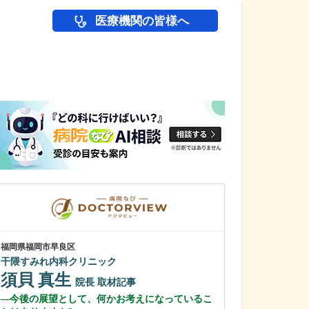
医療機関の皆様へ
医師(ドクター)の
福岡県福岡市早良区
福岡県春日市
干隈すみれ内科クリニック
陣の内脳神経外
須貝 真生
陣内 敬文
院長
取材記事
今後の展望として、何かお考えになっているこ
貴院には、どの