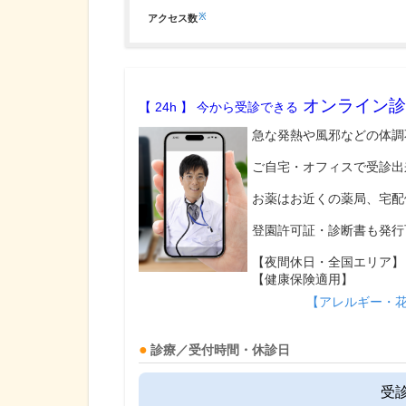
※
アクセス数
オンライン診
【 24h 】 今から受診できる
急な発熱や風邪などの体調
ご自宅・オフィスで受診出
お薬はお近くの薬局、宅配
登園許可証・診断書も発行
【夜間休日・全国エリア】
【健康保険適用】
【アレルギー・
診療／受付時間・休診日
受