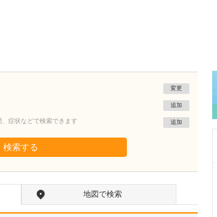
変更
追加
門、症状などで検索できます
追加
検索する
福岡県久留米市
おざさクリニック
地図で検索
小篠 洋之
院長
取材記事
今までの医師人生のなかで印象に残っているエ