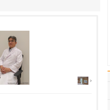
ピソードはありますか?
勤務医時代に、深夜に重
症の患者さんが救急車で
来院されました。私が在
籍していた病院ではその
患者さんへの対応が困難
であったため他院に電話
をして治療をお願いした
ところ、担当の先生が休
日の深夜にもかかわら…
>>記事全文を読む