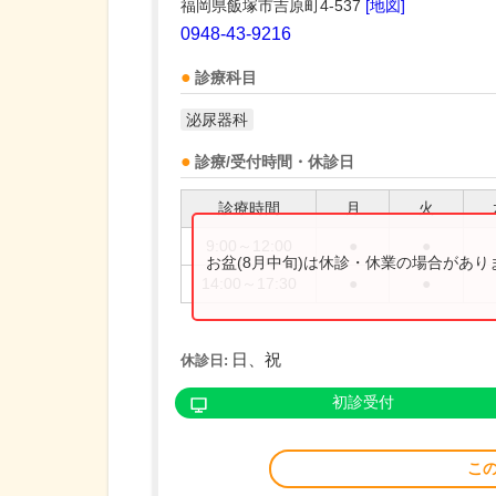
福岡県飯塚市吉原町4-537
[地図]
0948-43-9216
診療科目
泌尿器科
診療/受付時間・休診日
診療時間
月
火
9:00～12:00
●
●
お盆(8月中旬)は休診・休業の場合があ
14:00～17:30
●
●
日、祝
休診日:
初診受付
こ