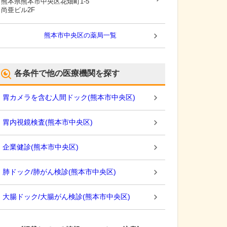
熊本県熊本市中央区
花畑町1-5
尚亜ビル2F
熊本市中央区
の薬局一覧
各条件で他の医療機関を探す
胃カメラを含む人間ドック
(
熊本市中央区
)
胃内視鏡検査
(
熊本市中央区
)
企業健診
(
熊本市中央区
)
肺ドック/肺がん検診
(
熊本市中央区
)
大腸ドック/大腸がん検診
(
熊本市中央区
)