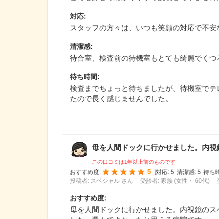
対応
:
スタッフの方々は、いつも笑顔の対応で不安
清潔感
:
待合室、検査前の待機室もとても綺麗でくつ
待ち時間
:
検査までちょっと待ちましたが、待機室でテ
たので長く感じませんでした。
母を人間ドックに行かせました。内視鏡の
この口コミは1年以上前のものです
5
おすすめ度:
[
対応:
5
清潔感:
5
待ち時
投稿者: スペシャル さん
受診者: 家族 (女性・ 60代)
おすすめ度
:
母を人間ドックに行かせました。内視鏡のス