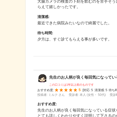
大腸カメラの検査の下剤を飲むのを苦手そう
らえて嬉しかったです。
清潔感
:
最近できた病院みたいなので綺麗でした。
待ち時間
:
夕方は、すぐ診てもらえる事が多いです。
先生のお人柄が良く毎回気になっている症
この口コミは1年以上前のものです
5
おすすめ度:
[
対応:
5
清潔感:
5
待ち時
投稿者: ミルク さん
受診者: 本人 (女性・ 50代)
受診時
おすすめ度
:
先生のお人柄が良く毎回気になっている症状
とても詳しくわかりやすく説明して下さるの