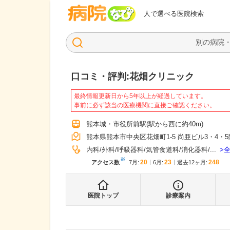
病院なび
人で選べる医院検索
口コミ・評判:
花畑クリニック
最終情報更新日から5年以上が経過しています。
事前に必ず該当の医療機関に直接ご確認ください。
熊本城・市役所前駅
(駅から
西に約40m
)
熊本県熊本市中央区花畑町1-5 尚亜ビル3・4・5
内科
外科
呼吸器科
気管食道科
消化器科
...
※
20
23
248
アクセス数
7月
:
6月
:
過去12ヶ月:
医院トップ
診療案内