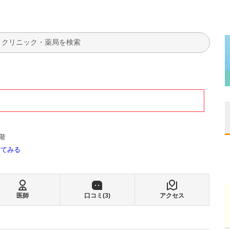
検索
階
全てみる
医師
口コミ(
3
)
アクセス