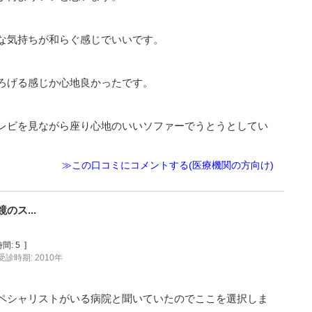
な気持ちが和らぐ感じでいいです。
ろげる感じか心地良かったです。
レビを見ながら座り心地のいいソファーでうとうとしてい
≫この口コミにコメントする(医療機関の方向け)
ス...
間:
5
]
受診時期: 2010年
ペシャリストがいる病院と聞いていたのでここを選択しま