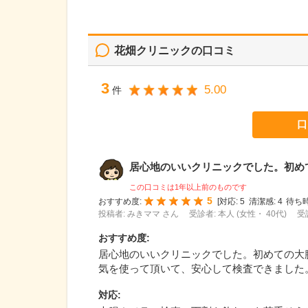
花畑クリニック
の口コミ
3
5.00
件
口
居心地のいいクリニックでした。初めての
この口コミは1年以上前のものです
5
おすすめ度:
[
対応:
5
清潔感:
4
待ち時
投稿者: みきママ さん
受診者: 本人 (女性・ 40代)
受
おすすめ度
:
居心地のいいクリニックでした。初めての大
気を使って頂いて、安心して検査できました
対応
: