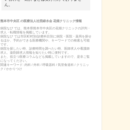
ん。
熊本市中央区
の
医療法人社団緑水会 花畑クリニック
情報
病院なび では、
熊本県
熊本市中央区
の
花畑クリニック
の
評判・
求人・転職
情報を掲載しています。
病院なび では市区町村別/診療科目別に病院・医院・薬局を探せ
るほか、予約ができる医療機関や、キーワードでの検索も可能
です。
病院を探したい時、診療時間を調べたい時、医師求人や看護師
求人、薬剤師求人情報を知りたい時に便利です。
また、役立つ医療コラムなども掲載していますので、是非ご覧
になってください。
関連キーワード:
内科 / 外科 / 呼吸器科 / 気管食道科 / クリニッ
ク / かかりつけ