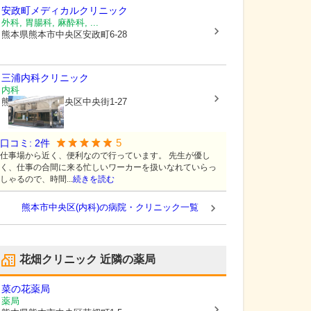
安政町メディカルクリニック
外科, 胃腸科, 麻酔科, ...
熊本県熊本市中央区
安政町6-28
三浦内科クリニック
内科
熊本県熊本市中央区
中央街1-27
5
口コミ:
2
件
仕事場から近く、便利なので行っています。 先生が優し
く、仕事の合間に来る忙しいワーカーを扱いなれていらっ
しゃるので、時間...
続きを読む
熊本市中央区(内科)の病院・クリニック一覧
花畑クリニック
近隣の薬局
菜の花薬局
薬局