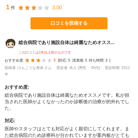
1
3.00
件
口コミを投稿する
総合病院であり施設自体は綺麗なためオスス...
この口コミは1年以上前のものです
3
おすすめ度:
[
対応:
5
清潔感:
5
待ち時間:
3
]
投稿者: けんこうな身体 さん
受診者: 本人 (男性・ 30代)
受診時期: 2012
年
おすすめ度
:
総合病院であり施設自体は綺麗なためオススメです。私が担
当された医師がよくなかったのか診断後の治療が的外れでし
た。
対応
:
医師やスタッフはとても対応がよく親切にしてくれます。ま
た総合病院のため診療科が分かれていますが案内板がとても