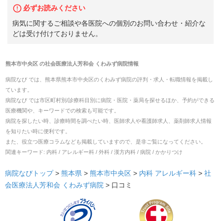
必ずお読みください
病気に関するご相談や各医院への個別のお問い合わせ・紹介な
どは受け付けておりません。
熊本市中央区
の
社会医療法人芳和会 くわみず病院
情報
病院なび では、
熊本県
熊本市中央区
の
くわみず病院
の
評判・求人・転職
情報を掲載し
ています。
病院なび では市区町村別/診療科目別に病院・医院・薬局を探せるほか、予約ができる
医療機関や、キーワードでの検索も可能です。
病院を探したい時、診療時間を調べたい時、医師求人や看護師求人、薬剤師求人情報
を知りたい時に便利です。
また、役立つ医療コラムなども掲載していますので、是非ご覧になってください。
関連キーワード:
内科 / アレルギー科 / 外科 / 漢方内科 / 病院 / かかりつけ
病院なびトップ
>
熊本県
>
熊本市中央区
>
内科
アレルギー科
>
社
会医療法人芳和会 くわみず病院
>
口コミ