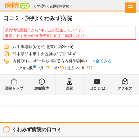
病院なび
人で選べる医院検索
口コミ・評判:
くわみず病院
最終情報更新日から5年以上が経過しています。
事前に必ず該当の医療機関に直接ご確認ください。
八丁馬場駅
(駅から
北東に約280m
)
熊本県熊本市中央区神水1丁目14-41
全てみる
内科
アレルギー科
外科
漢方内科
精神科
...
※
17
19
377
アクセス数
7月
:
6月
:
過去12ヶ月:
医院トップ
診療案内
医師
口コミ(
1
)
アクセス
くわみず病院
の口コミ