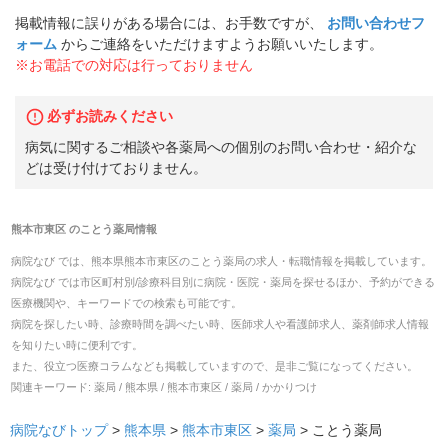
掲載情報に誤りがある場合には、お手数ですが、
お問い合わせフ
ォーム
からご連絡をいただけますようお願いいたします。
※お電話での対応は行っておりません
必ずお読みください
病気に関するご相談や各薬局への個別のお問い合わせ・紹介な
どは受け付けておりません。
熊本市東区
の
ことう薬局
情報
病院なび では、
熊本県
熊本市東区
の
ことう薬局
の
求人・転職
情報を掲載しています。
病院なび では市区町村別/診療科目別に病院・医院・薬局を探せるほか、予約ができる
医療機関や、キーワードでの検索も可能です。
病院を探したい時、診療時間を調べたい時、医師求人や看護師求人、薬剤師求人情報
を知りたい時に便利です。
また、役立つ医療コラムなども掲載していますので、是非ご覧になってください。
関連キーワード:
薬局 / 熊本県 / 熊本市東区 / 薬局 / かかりつけ
病院なびトップ
>
熊本県
>
熊本市東区
>
薬局
>
ことう薬局