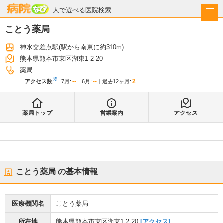
病院なび
人で選べる医院検索
ことう薬局
神水交差点駅
(駅から
南東に約310m
)
熊本県熊本市東区湖東1-2-20
薬局
※
--
--
2
アクセス数
7月
:
6月
:
過去12ヶ月:
薬局トップ
営業案内
アクセス
ことう薬局
の基本情報
医療機関名
ことう薬局
所在地
熊本県熊本市東区湖東1-2-20
[アクセス]