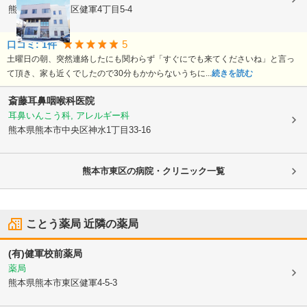
熊本県熊本市東区
健軍4丁目5-4
5
口コミ:
1
件
土曜日の朝、突然連絡したにも関わらず「すぐにでも来てくださいね」と言っ
て頂き、家も近くでしたので30分もかからないうちに...
続きを読む
斎藤耳鼻咽喉科医院
耳鼻いんこう科, アレルギー科
熊本県熊本市中央区
神水1丁目33-16
熊本市東区の病院・クリニック一覧
ことう薬局
近隣の薬局
(有)健軍校前薬局
薬局
熊本県熊本市東区
健軍4-5-3