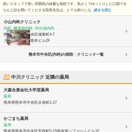
若いスタッフで良い雰囲気の綺麗な病院です。気さくでゆっくりした口調でき
ちんと話を聞いてくださる院長先生は、とても頼りにな...
続きを読む
小山内科クリニック
内科, 糖尿病内科, 内分泌内科, ...
熊本県熊本市中央区
城東町4-7
グランガーデン熊本ビル2F
熊本市中央区(内科)の病院・クリニック一覧
中川クリニック
近隣の薬局
大森合資会社大学堂薬局
薬局
熊本県熊本市中央区
水道町1-27
かごまち薬局
薬局
熊本県熊本市中央区
安政町5-15熊本第一ファームビル1F