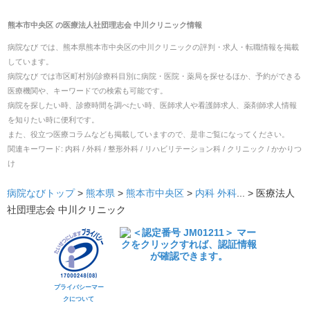
熊本市中央区
の
医療法人社団理志会 中川クリニック
情報
病院なび では、
熊本県
熊本市中央区
の
中川クリニック
の
評判・求人・転職
情報を掲載
しています。
病院なび では市区町村別/診療科目別に病院・医院・薬局を探せるほか、予約ができる
医療機関や、キーワードでの検索も可能です。
病院を探したい時、診療時間を調べたい時、医師求人や看護師求人、薬剤師求人情報
を知りたい時に便利です。
また、役立つ医療コラムなども掲載していますので、是非ご覧になってください。
関連キーワード:
内科 / 外科 / 整形外科 / リハビリテーション科 / クリニック / かかりつ
け
病院なびトップ
>
熊本県
>
熊本市中央区
>
内科
外科
... >
医療法人
社団理志会 中川クリニック
プライバシーマー
クについて