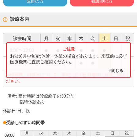
医師の方
看護師の方
診療案内
診療時間
月
火
水
木
金
土
日
祝
●
●
●
●
●
●
9:00
〜
13:00
お盆(8月中旬)は休診・休業の場合があります。来院前に必ず
●
●
●
●
医療機関に直接ご確認ください。
14:00
〜
18:00
×閉じる
診療時間・内容等について、事前に必ず医療機関に直接ご確認く
ださい。
備考:
受付時間は診療終了の30分前
臨時休診あり
休診日:
日、祝
受診しやすい時間帯
月
火
水
木
金
土
日
祝
09:00