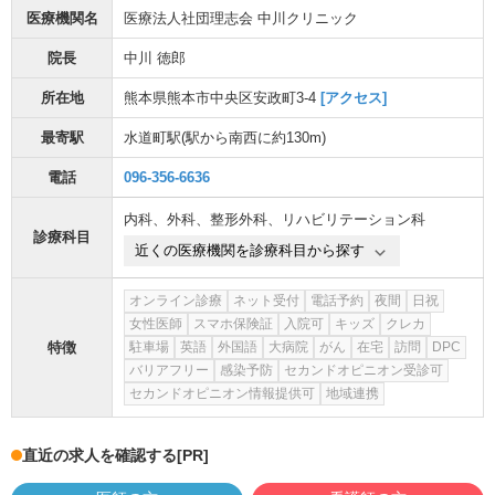
医療機関名
医療法人社団理志会 中川クリニック
院長
中川 徳郎
所在地
熊本県熊本市中央区安政町3-4
[アクセス]
最寄駅
水道町駅
(駅から
南西に約130m
)
電話
096-356-6636
内科
、
外科
、
整形外科
、
リハビリテーション科
診療科目
近くの医療機関を診療科目から探す
オンライン診療
ネット受付
電話予約
夜間
日祝
女性医師
スマホ保険証
入院可
キッズ
クレカ
特徴
駐車場
英語
外国語
大病院
がん
在宅
訪問
DPC
バリアフリー
感染予防
セカンドオピニオン受診可
セカンドオピニオン情報提供可
地域連携
直近の求人を確認する
[PR]