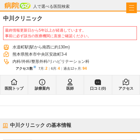
病院なび
人で選べる医院検索
中川クリニック
最終情報更新日から5年以上が経過しています。
事前に必ず該当の医療機関に直接ご確認ください。
水道町駅
(駅から
南西に約130m
)
熊本県熊本市中央区安政町3-4
内科
外科
整形外科
リハビリテーション科
※
2
4
94
アクセス数
7月
:
6月
:
過去12ヶ月:
医院トップ
診療案内
医師
口コミ(
0
)
アクセス
中川クリニック
の基本情報