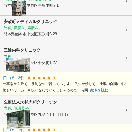
熊本県熊本市中央区
手取本町7-1
安政町メディカルクリニック
外科, 胃腸科, 麻酔科, ...
熊本県熊本市中央区
安政町6-28
三浦内科クリニック
内科
熊本県熊本市中央区
中央街1-27
5
口コミ:
2
件
仕事場から近く、便利なので行っています。 先生が優しく、仕事の合間に来る
忙しいワーカーを扱いなれていらっしゃるので、時間...
続きを読む
医療法人大和
大和クリニック
内科, 循環器科
熊本県熊本市中央区
九品寺1丁目14-17
5
口コミ:
1
件