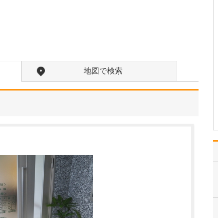
当クリニックでは、患者
さんがお悩みの症状に対
する適切な診断、治療を
行うことは当然ですが、
病気の発症を未然に防ぎ
健康増進を目指す「一次
予防」の観点から、患者
地図で検索
さんの健康意識を高める
ことにも積極的に取り組
ん…
>>記事全文を読む