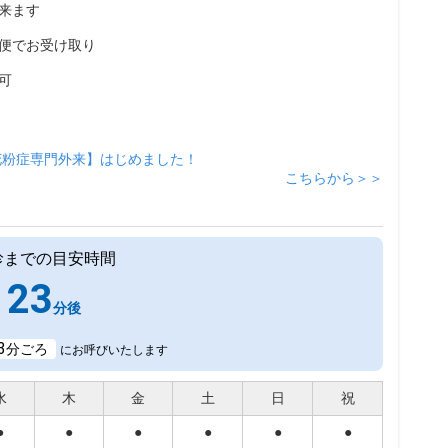
来ます
便でお受け取り
可
花粉症専門外来】はじめました！
こちらから＞＞
診までの目安時間
23
分後
3
分ごろ
にお呼びいたします
水
木
金
土
日
祝
●
●
●
●
●
●