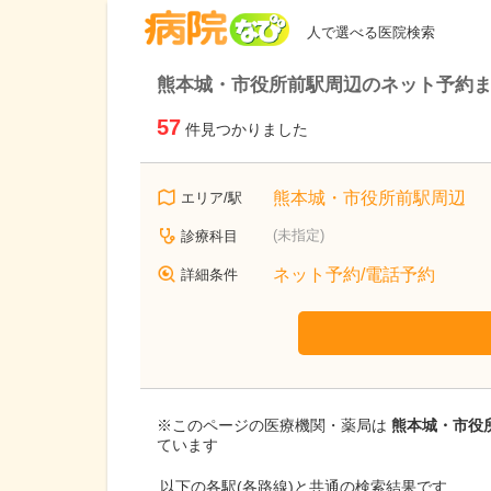
病院なび
人で選べる医院検索
熊本城・市役所前駅周辺のネット予約
57
件見つかりました
熊本城・市役所前駅周辺
エリア/駅
(未指定)
診療科目
ネット予約/電話予約
詳細条件
※このページの医療機関・薬局は
熊本城・市役所
ています
以下の各駅(各路線)と共通の検索結果です