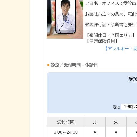
ご自宅・オフィスで受診出
お薬はお近くの薬局、宅配
登園許可証・診断書も発行
【夜間休日・全国エリア】
【健康保険適用】
【アレルギー・
診療／受付時間・休診日
受
19
2
時
最短
受付時間
月
火
0:00～24:00
●
●