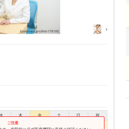
水
木
金
土
日
祝
●