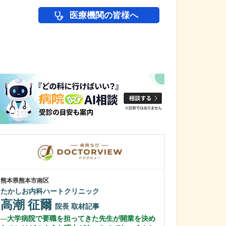
医療機関の皆様へ
医師(ドクター)の
熊本県熊本市南区
東京都中野区
たかしお内科ハートクリニック
中野富士見
高潮 征爾
冨岡 亮太
院長
取材記事
大学病院で要職を担ってきた先生が開業を決め
特に先生が力を