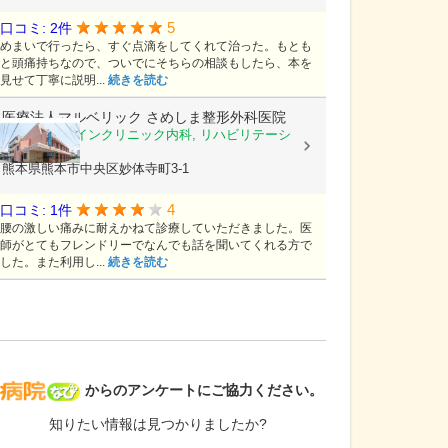
5
口コミ: 2件
めまいで行ったら、すぐ点滴をしてくれて治った。もとも
と頭痛持ちなので、ついでにそちらの相談もしたら、本を
見せて丁寧に説明...
続きを読む
医療法人マルベリック
さめしま整形外科医院
整形外科, ペインクリニック内科, リハビリテーシ
ョン科
熊本県熊本市中央区妙体寺町3-1
4
口コミ: 1件
腰の激しい痛みに耐えかねて診療していただきました。医
師がとてもフレンドリーでなんでも話を聞いてくれる方で
した。また利用し...
続きを読む
病院なび
からのアンケートにご協力ください。
知りたい情報は見つかりましたか?