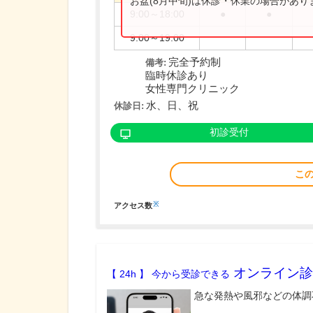
お盆(8月中旬)は休診・休業の場合があ
9:00～18:00
●
●
9:00～19:00
完全予約制
備考:
臨時休診あり
女性専門クリニック
水、日、祝
休診日:
初診受付
こ
※
アクセス数
オンライン診
【 24h 】 今から受診できる
急な発熱や風邪などの体調