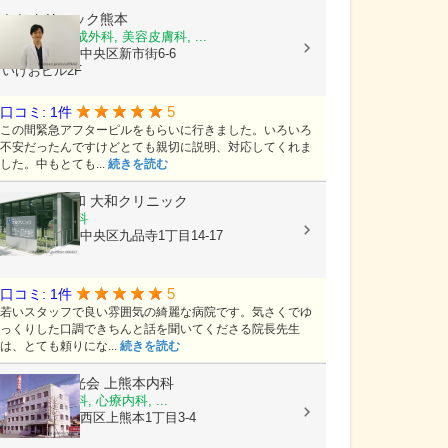
かじクリニック熊本
美容外科, 形成外科, 美容皮膚科, ...
熊本県熊本市中央区新市街6-6
いけおビル2F
5
口コミ: 1件
この間緊急アフターピルをもらいに行きました。いろいろ
不安だったんですけどとても親切に説明、対応してくれま
した。中もとても...
続きを読む
医療法人大和
大和クリニック
内科, 循環器科
熊本県熊本市中央区九品寺1丁目14-17
5
口コミ: 1件
若いスタッフで良い雰囲気の綺麗な病院です。気さくでゆ
っくりした口調できちんと話を聞いてくださる院長先生
は、とても頼りにな...
続きを読む
医療法人陽光会
上熊本内科
内科, 神経内科, 心療内科, ...
熊本県熊本市西区上熊本1丁目3-4