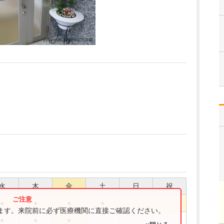
水
木
金
土
日
祝
●
●
●
●
ります。来院前に必ず医療機関に直接ご確認ください。
●
●
●