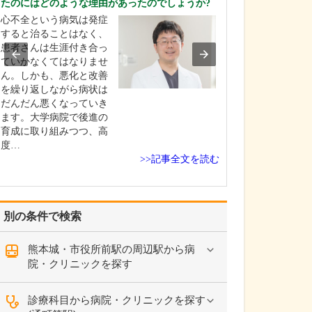
たのにはどのような理由があったのでしょうか?
ください。
心不全という病気は発症
これまで耳を専
すると治ることはなく、
を積んできたこ
患者さんは生涯付き合っ
り、難聴や突発
ていかなくてはなりませ
中耳炎をはじめ
ん。しかも、悪化と改善
やめまいなどの
を繰り返しながら病状は
療には特に力を
だんだん悪くなっていき
ます。難聴は原
ます。大学病院で後進の
て治療法が異な
育成に取り組みつつ、高
まずは詳しい検
度…
こに…
>>記事全文を読む
別の条件で検索
熊本城・市役所前駅の周辺駅から病
院・クリニックを探す
診療科目から病院・クリニックを探す