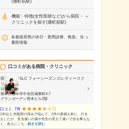
(通町筋駅)
機能・特徴(女性医師など)から病院・
クリニックを探す(通町筋駅)
各都道府県の休日・夜間診療、救急、当
番医情報
口コミがある病院・クリニック
医療法人FSLC
フォーシーズンズレディースク
リニック
婦人科
熊本県熊本市中央区城東町4-7
グランガーデン熊本ビル2階
4.71
口コミ: 7件
1年以上 外陰部の痒みで悩んで、2件の産婦人科に、行き
ましたが、見当違いの薬や先生の見立て違いで治る事もな
く、友人にこち...
続きを読む