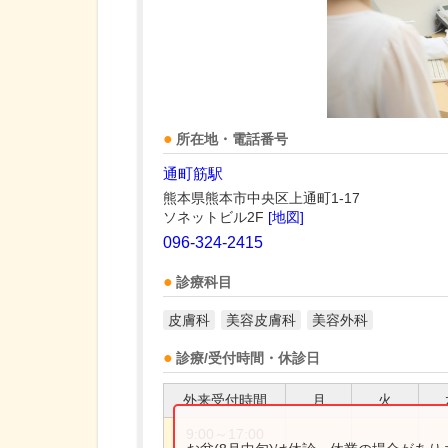
所在地・電話番号
通町筋駅
熊本県熊本市中央区上通町1-17
ソネットビル2F
[地図]
096-324-2415
診療科目
皮膚科
美容皮膚科
美容外科
診療/受付時間・休診日
外来受付時間
月
火
9:00～17:00