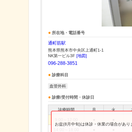
所在地・電話番号
通町筋駅
熊本県熊本市中央区上通町1-1
NK第一ビル3F
[地図]
096-288-3851
診療科目
血管外科
診療/受付時間・休診日
診療時間
月
火
9:00～12:00
●
●
お盆(8月中旬)は休診・休業の場合があ
14:00～18:00
●
●