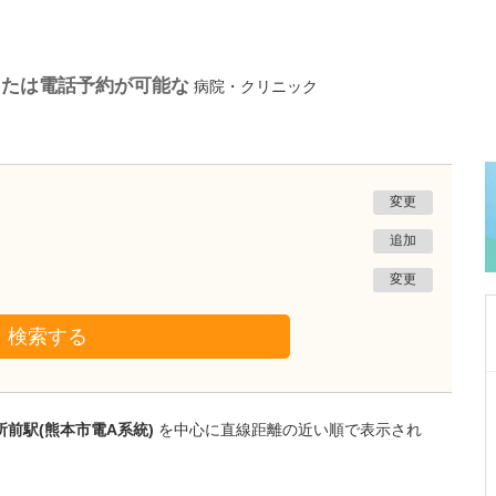
または電話予約が可能な
病院・クリニック
変更
追加
変更
検索する
神奈川県横浜市南区
こがね町すこやか内科・内視鏡クリニック
前駅(熊本市電A系統)
を中心に直線距離の近い順で表示され
高 蓮浩
院長
取材記事
診療でこころがけていることはありますか?