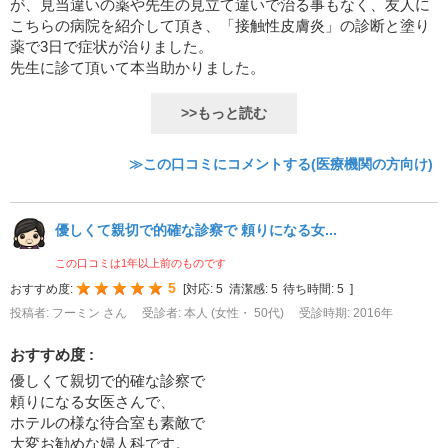
が、見当違いの薬や先生の見立て違いで治る事もなく、友人に
こちらの病院を紹介して頂き、「接触性皮膚炎」の診断と塗り
薬で3日で症状が治りました。
先生に診て頂いて本当助かりました。
>>もっと読む
≫この口コミにコメントする(医療機関の方向け)
優しくて親切で的確な診察で 頼りになる女...
この口コミは1年以上前のものです
5
おすすめ度:
[
対応:
5
清潔感:
5
待ち時間:
5
]
投稿者: フーミン さん
受診者: 本人 (女性・ 50代)
受診時期: 2016年
おすすめ度 :
優しくて親切で的確な診察で
頼りになる女医さんで、
ホテルの様な待合室も素敵で
大変お勧めな婦人科です。