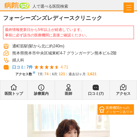
病院なび
人で選べる医院検索
フォーシーズンズレディースクリニック
最終情報更新日から5年以上が経過しています。
事前に必ず該当の医療機関に直接ご確認ください。
通町筋駅
(駅から
北に約240m
)
熊本県熊本市中央区城東町4-7 グランガーデン熊本ビル2階
婦人科
口コミ:
7
件
4.71
※
74
121
1,621
アクセス数
7月
:
6月
:
過去12ヶ月:
医院トップ
診療案内
医師
口コミ(
7
)
アクセス
医療機関からの
メッセージあり