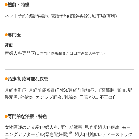
機能・特徴
ネット予約(初診/再診)
電話予約(初診/再診)
駐車場(有料)
専門医
常勤
産婦人科専門医
(日本専門医機構または日本産婦人科学会)
治療/対応可能な疾患
月経困難症
月経前症候群(PMS)/月経前緊張症
子宮筋腫
貧血
卵
巣嚢腫
外陰炎
カンジダ腟炎
乳腺炎
子宮がん
不正出血
専門的な治療・特色
女性医師のいる産科/婦人科
更年期障害
思春期婦人科疾患
モー
※
ニングアフターピル(緊急避妊薬)
婦人科検診/レディースドック