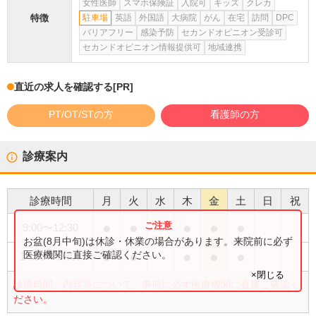
女性医師
スマホ保険証
入院可
キッズ
クレカ
特徴
駐車場
英語
外国語
大病院
がん
在宅
訪問
DPC
バリアフリー
感染予防
セカンドオピニオン受診可
セカンドオピニオン情報提供可
地域連携
直近の求人を確認する
[PR]
PT/OT/STの方
看護師の方
診療案内
診療時間
月
火
水
木
金
土
日
祝
●
●
●
●
●
9:00
〜
12:30
お盆(8月中旬)は休診・休業の場合があります。来院前に必ず
●
●
●
●
●
医療機関に直接ご確認ください。
14:00
〜
17:00
×閉じる
診療時間・内容等について、事前に必ず医療機関に直接ご確認く
ださい。