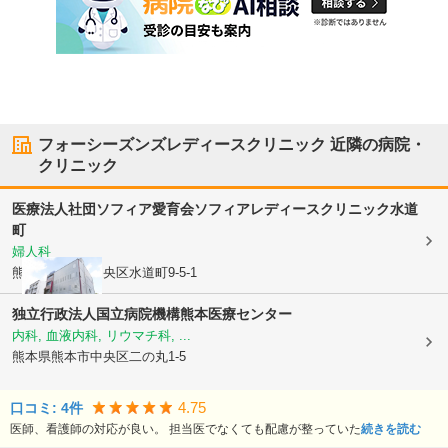
フォーシーズンズレディースクリニック
近隣の病院・
クリニック
医療法人社団ソフィア愛育会
ソフィアレディースクリニック水道
町
婦人科
熊本県熊本市中央区
水道町9-5-1
独立行政法人国立病院機構
熊本医療センター
内科, 血液内科, リウマチ科, ...
熊本県熊本市中央区
二の丸1-5
4.75
口コミ:
4
件
医師、看護師の対応が良い。 担当医でなくても配慮が整っていた
続きを読む