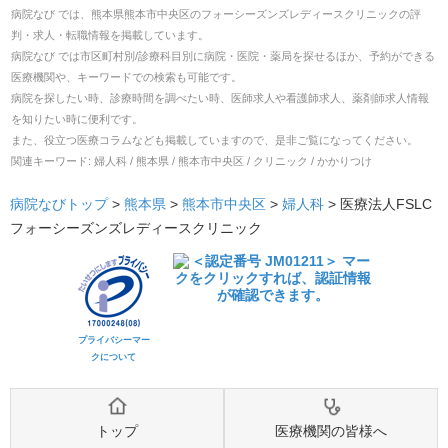
病院なび では、
熊本県
熊本市中央区
の
フォーシーズンズレディースクリニック
の
評
判・求人・転職
情報を掲載しています。
病院なび では市区町村別/診療科目別に病院・医院・薬局を探せるほか、予約ができる
医療機関や、キーワードでの検索も可能です。
病院を探したい時、診療時間を調べたい時、医師求人や看護師求人、薬剤師求人情報
を知りたい時に便利です。
また、役立つ医療コラムなども掲載していますので、是非ご覧になってください。
関連キーワード:
婦人科 / 熊本県 / 熊本市中央区 / クリニック / かかりつけ
病院なびトップ
>
熊本県
>
熊本市中央区
>
婦人科
>
医療法人FSLC
フォーシーズンズレディースクリニック
プライバシーマー
クについて
トップ
医療機関の皆様へ