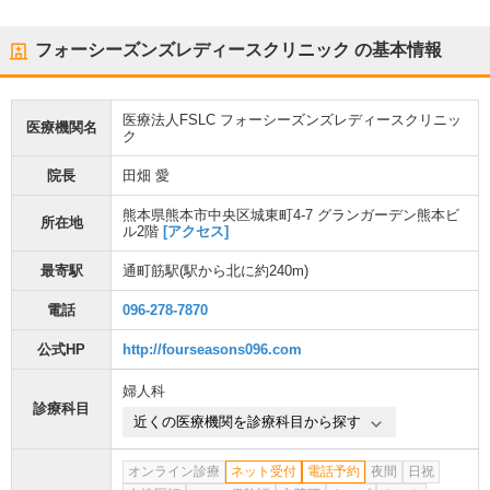
フォーシーズンズレディースクリニック
の基本情報
医療法人FSLC フォーシーズンズレディースクリニッ
医療機関名
ク
院長
田畑 愛
熊本県熊本市中央区城東町4-7 グランガーデン熊本ビ
所在地
ル2階
[アクセス]
最寄駅
通町筋駅
(駅から
北に約240m
)
電話
096-278-7870
公式HP
http://fourseasons096.com
婦人科
診療科目
近くの医療機関を診療科目から探す
オンライン診療
ネット受付
電話予約
夜間
日祝