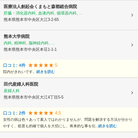
医療法人創起会
くまもと森都総合病院
肝臓・消化器内科, 血液内科, 循環器内科, ...
熊本県熊本市中央区
大江3-2-65
熊本大学病院
内科, 精神科, 脳神経内科, ...
熊本県熊本市中央区
本荘1-1-1
5
口コミ:
4
件
院内がきれいです。
続きを読む
田代産婦人科医院
産婦人科
熊本県熊本市中央区
大江4丁目5-5
4.5
口コミ:
2
件
女性の病は色々あって素人ではわかりませんが、問題を解決する方法が分かり
やすく、処置も的確で個人を大切にし、将来的な事を伝...
続きを読む