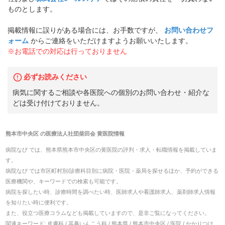
ものとします。
掲載情報に誤りがある場合には、お手数ですが、
お問い合わせフ
ォーム
からご連絡をいただけますようお願いいたします。
※お電話での対応は行っておりません
必ずお読みください
病気に関するご相談や各医院への個別のお問い合わせ・紹介な
どは受け付けておりません。
熊本市中央区
の
医療法人社団柴田会 黄医院
情報
病院なび では、
熊本県
熊本市中央区
の
黄医院
の
評判・求人・転職
情報を掲載していま
す。
病院なび では市区町村別/診療科目別に病院・医院・薬局を探せるほか、予約ができる
医療機関や、キーワードでの検索も可能です。
病院を探したい時、診療時間を調べたい時、医師求人や看護師求人、薬剤師求人情報
を知りたい時に便利です。
また、役立つ医療コラムなども掲載していますので、是非ご覧になってください。
関連キーワード:
皮膚科 / 耳鼻いんこう科 / 熊本県 / 熊本市中央区 / 医院 / かかりつけ