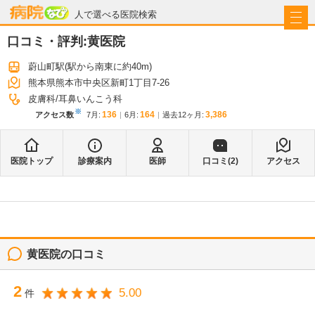
病院なび
人で選べる医院検索
口コミ・評判:
黄医院
蔚山町駅
(駅から
南東に約40m
)
熊本県熊本市中央区新町1丁目7-26
皮膚科
耳鼻いんこう科
※
136
164
3,386
アクセス数
7月
:
6月
:
過去12ヶ月:
医院トップ
診療案内
医師
口コミ(
2
)
アクセス
黄医院
の口コミ
2
5.00
件