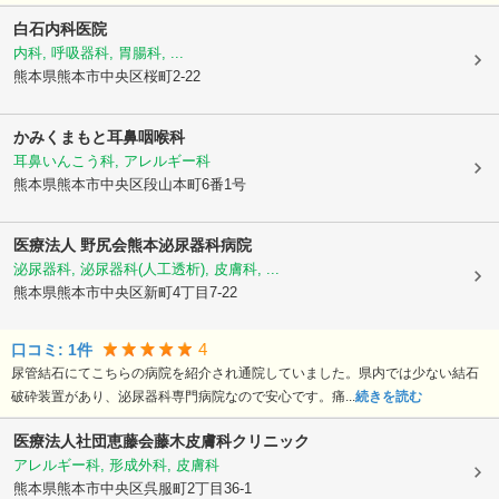
白石内科医院
内科, 呼吸器科, 胃腸科, ...
熊本県熊本市中央区
桜町2-22
かみくまもと耳鼻咽喉科
耳鼻いんこう科, アレルギー科
熊本県熊本市中央区
段山本町6番1号
医療法人 野尻会
熊本泌尿器科病院
泌尿器科, 泌尿器科(人工透析), 皮膚科, ...
熊本県熊本市中央区
新町4丁目7-22
4
口コミ:
1
件
尿管結石にてこちらの病院を紹介され通院していました。県内では少ない結石
破砕装置があり、泌尿器科専門病院なので安心です。痛...
続きを読む
医療法人社団恵藤会
藤木皮膚科クリニック
アレルギー科, 形成外科, 皮膚科
熊本県熊本市中央区
呉服町2丁目36-1