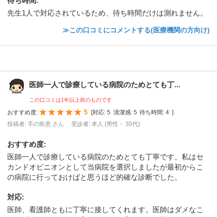
待ち時間
:
先生1人で対応されているため、待ち時間だけは測れません。
≫この口コミにコメントする(医療機関の方向け)
医師一人で診療している病院のためとても丁...
この口コミは1年以上前のものです
5
おすすめ度:
[
対応:
5
清潔感:
5
待ち時間:
4
]
投稿者: 手の疾患 さん
受診者: 本人 (男性・ 30代)
おすすめ度
:
医師一人で診療している病院のためとても丁寧です。私はセ
カンドオピニオンとして当病院を選択しましたが最初からこ
の病院に行っておけばと思うほど的確な診断でした。
対応
:
医師、看護師ともに丁寧に接してくれます。医師はダメなこ