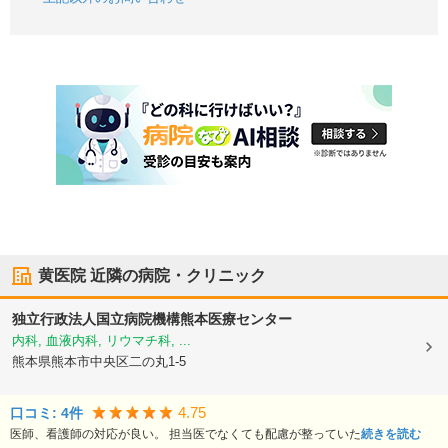
黄医院
近隣の病院・クリニック
独立行政法人国立病院機構
熊本医療センター
内科, 血液内科, リウマチ科, ...
熊本県熊本市中央区
二の丸1-5
4.75
口コミ:
4
件
医師、看護師の対応が良い。 担当医でなくても配慮が整っていた
続きを読む