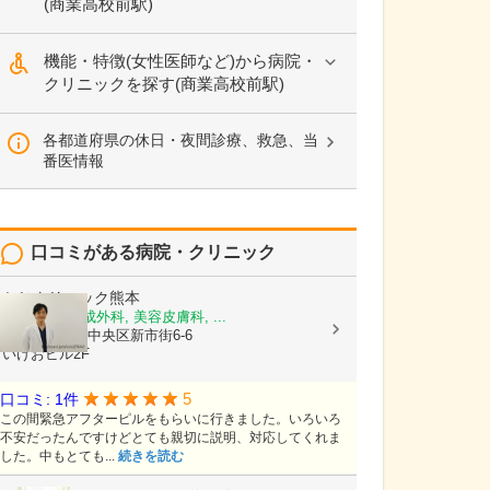
(商業高校前駅)
機能・特徴(女性医師など)から病院・
クリニックを探す(商業高校前駅)
各都道府県の休日・夜間診療、救急、当
番医情報
口コミがある病院・クリニック
かじクリニック熊本
美容外科, 形成外科, 美容皮膚科, ...
熊本県熊本市中央区新市街6-6
いけおビル2F
5
口コミ: 1件
この間緊急アフターピルをもらいに行きました。いろいろ
不安だったんですけどとても親切に説明、対応してくれま
した。中もとても...
続きを読む