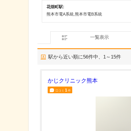
花畑町駅:
熊本市電A系統,熊本市電B系統
一覧表示
駅から近い順に
56
件中、
1～15件
かじクリニック熊本
1
口コミ
件