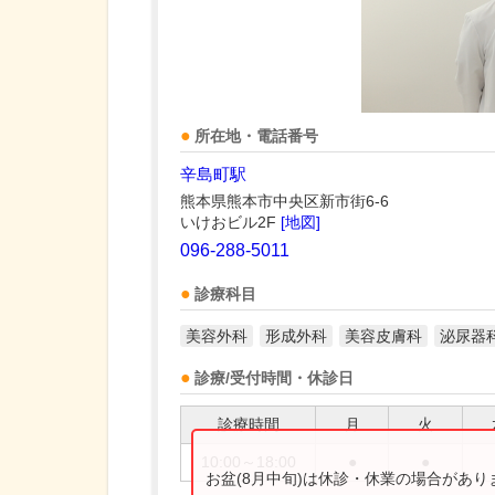
所在地・電話番号
辛島町駅
熊本県熊本市中央区新市街6-6
いけおビル2F
[地図]
096-288-5011
診療科目
美容外科
形成外科
美容皮膚科
泌尿器
診療/受付時間・休診日
診療時間
月
火
10:00～18:00
●
●
お盆(8月中旬)は休診・休業の場合があ