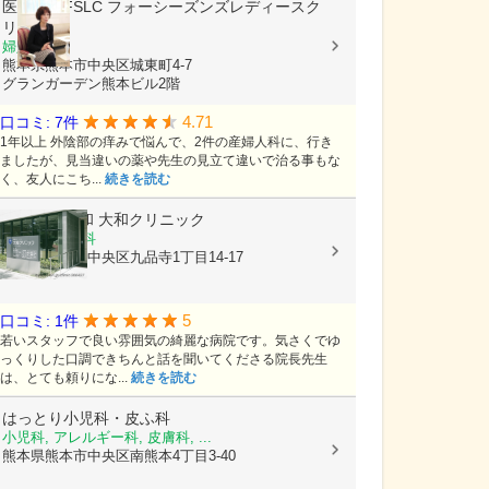
医療法人FSLC
フォーシーズンズレディースク
リニック
婦人科
熊本県熊本市中央区城東町4-7
グランガーデン熊本ビル2階
4.71
口コミ: 7件
1年以上 外陰部の痒みで悩んで、2件の産婦人科に、行き
ましたが、見当違いの薬や先生の見立て違いで治る事もな
く、友人にこち...
続きを読む
医療法人大和
大和クリニック
内科, 循環器科
熊本県熊本市中央区九品寺1丁目14-17
5
口コミ: 1件
若いスタッフで良い雰囲気の綺麗な病院です。気さくでゆ
っくりした口調できちんと話を聞いてくださる院長先生
は、とても頼りにな...
続きを読む
はっとり小児科・皮ふ科
小児科, アレルギー科, 皮膚科, ...
熊本県熊本市中央区南熊本4丁目3-40