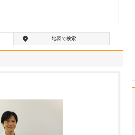
す。
当院では、正確で信頼性
のある医療情報を広く届
けるために「さがみひま
わり健康大学」というホ
ームページとYouTubeチ
地図で検索
ャンネルを開設し、病気
や治療についてエビデン
スに基づいた解説を発信
しています。患者さ…
>>記事全文を読む