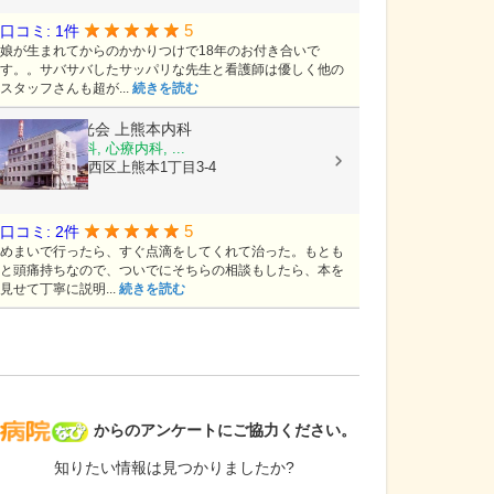
5
口コミ: 1件
娘が生まれてからのかかりつけで18年のお付き合いで
す。。サバサバしたサッパリな先生と看護師は優しく他の
スタッフさんも超が...
続きを読む
医療法人陽光会
上熊本内科
内科, 神経内科, 心療内科, ...
熊本県熊本市西区上熊本1丁目3-4
5
口コミ: 2件
めまいで行ったら、すぐ点滴をしてくれて治った。もとも
と頭痛持ちなので、ついでにそちらの相談もしたら、本を
見せて丁寧に説明...
続きを読む
病院なび
からのアンケートにご協力ください。
知りたい情報は見つかりましたか?