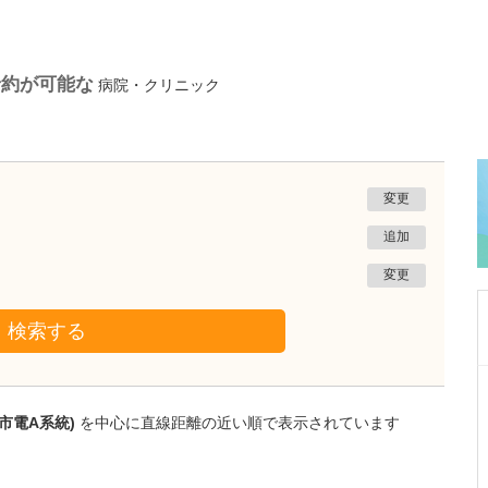
予約が可能な
病院・クリニック
変更
追加
変更
検索する
神奈川県相模原市中央区
さがみひまわりクリニック
市電A系統)
を中心に直線距離の近い順で表示されています
秋山 暢
院長
取材記事
今後の展望と読者へのメッセージをお願いしま