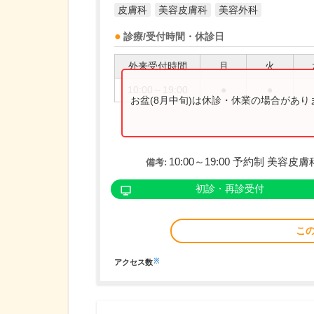
皮膚科
美容皮膚科
美容外科
診療/受付時間・休診日
外来受付時間
月
火
10:00～19:00
●
●
お盆(8月中旬)は休診・休業の場合があ
10:00～19:00 予約制 美
備考:
初診・再診受付
こ
※
アクセス数