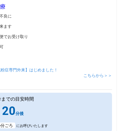
療
不良に
来ます
便でお受け取り
可
花粉症専門外来】はじめました！
こちらから＞＞
診までの目安時間
20
分後
6
分ごろ
にお呼びいたします