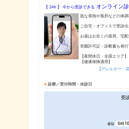
オンライン診
【 24h 】 今から受診できる
急な発熱や風邪などの体調
ご自宅・オフィスで受診出
お薬はお近くの薬局、宅配
登園許可証・診断書も発行
【夜間休日・全国エリア】
【健康保険適用】
【アレルギー・
診療／受付時間・休診日
受
6
1
時
最短