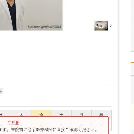
科
水
木
金
土
日
祝
●
●
●
●
●
●
ります。来院前に必ず医療機関に直接ご確認ください。