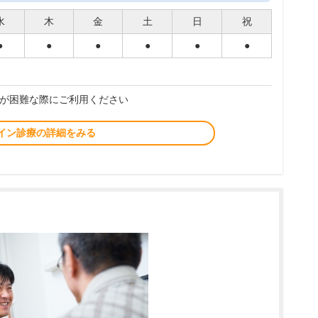
水
木
金
土
日
祝
●
●
●
●
●
●
が困難な際にご利用ください
イン診療の詳細をみる