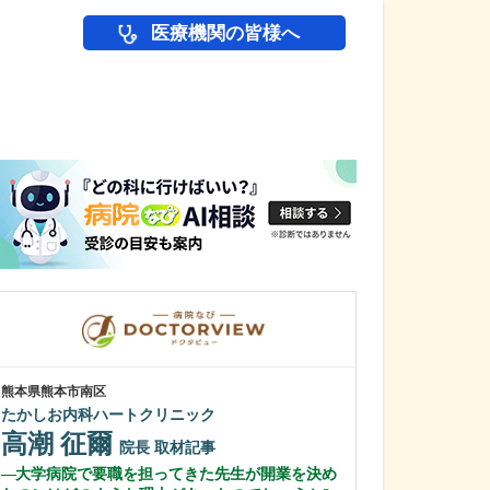
医療機関の皆様へ
医師(ドクター)の
熊本県熊本市南区
東京都中野区
たかしお内科ハートクリニック
中野富士見
高潮 征爾
冨岡 亮太
院長
取材記事
大学病院で要職を担ってきた先生が開業を決め
特に先生が力を