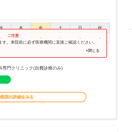
水
木
金
土
日
祝
●
●
●
●
●
●
ります。来院前に必ず医療機関に直接ご確認ください。
×閉じる
容皮膚科専門クリニック(自費診療のみ)
の医院の詳細をみる