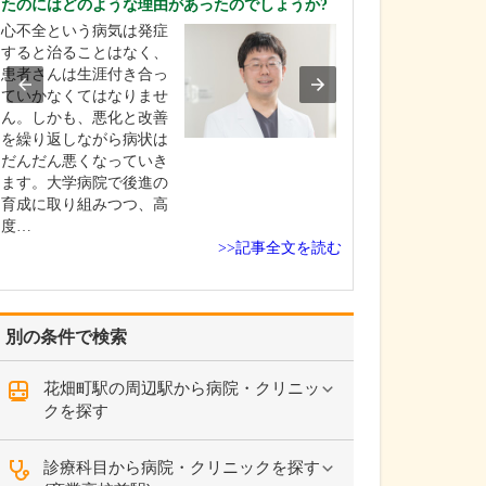
たのにはどのような理由があったのでしょうか?
ください。
心不全という病気は発症
これまで耳を専
すると治ることはなく、
を積んできたこ
患者さんは生涯付き合っ
り、難聴や突発
ていかなくてはなりませ
中耳炎をはじめ
ん。しかも、悪化と改善
やめまいなどの
を繰り返しながら病状は
療には特に力を
だんだん悪くなっていき
ます。難聴は原
ます。大学病院で後進の
て治療法が異な
育成に取り組みつつ、高
まずは詳しい検
度…
こに…
>>記事全文を読む
別の条件で検索
花畑町駅の周辺駅から病院・クリニッ
クを探す
診療科目から病院・クリニックを探す