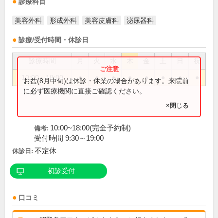
診療科目
美容外科
形成外科
美容皮膚科
泌尿器科
診療/受付時間・休診日
診療時間
月
火
水
木
金
土
日
祝
10:00～18:00
●
●
●
●
●
●
●
●
お盆(8月中旬)は休診・休業の場合があります。来院前
に必ず医療機関に直接ご確認ください。
×閉じる
10:00~18:00(完全予約制)
備考:
受付時間 9:30～19:00
不定休
休診日:
初診受付
口コミ