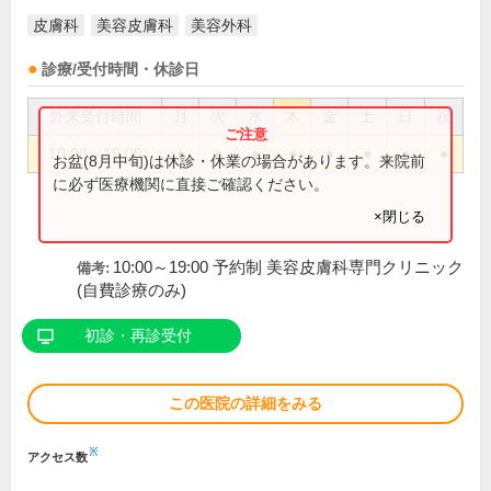
皮膚科
美容皮膚科
美容外科
診療/受付時間・休診日
外来受付時間
月
火
水
木
金
土
日
祝
10:00～19:00
●
●
●
●
●
●
●
●
お盆(8月中旬)は休診・休業の場合があります。来院前
に必ず医療機関に直接ご確認ください。
×閉じる
10:00～19:00 予約制 美容皮膚科専門クリニック
備考:
(自費診療のみ)
初診・再診受付
この医院の詳細をみる
※
アクセス数