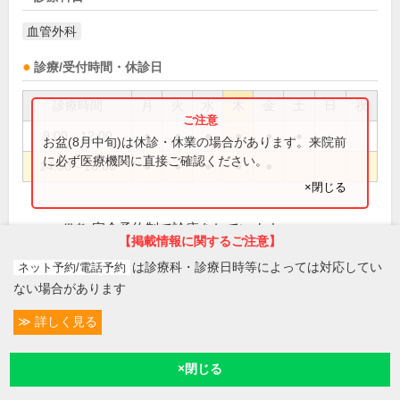
血管外科
診療/受付時間・休診日
診療時間
月
火
水
木
金
土
日
祝
9:00～12:00
●
●
●
●
●
●
お盆(8月中旬)は休診・休業の場合があります。来院前
に必ず医療機関に直接ご確認ください。
14:00～18:00
●
●
●
●
●
×閉じる
完全予約制で診療をしています。
備考:
【掲載情報に関するご注意】
日、祝
休診日:
は診療科・診療日時等によっては対応してい
ネット予約/電話予約
ない場合があります
初診・再診電話受付
詳しく見る
この医院の詳細をみる
※
アクセス数