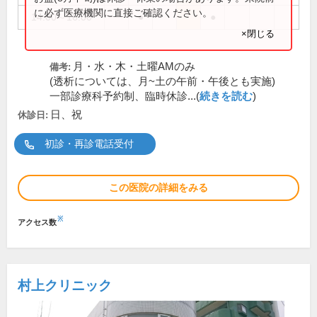
に必ず医療機関に直接ご確認ください。
14:00～16:00
●
●
×閉じる
月・水・木・土曜AMのみ
備考:
(透析については、月~土の午前・午後とも実施)
一部診療科予約制、臨時休診...(
続きを読む
)
日、祝
休診日:
初診・再診電話受付
この医院の詳細をみる
※
アクセス数
村上クリニック