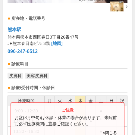
所在地・電話番号
熊本駅
熊本県熊本市西区春日3丁目26番47号
JR熊本春日南ビル 3階
[地図]
096-247-6512
診療科目
皮膚科
美容皮膚科
診療/受付時間・休診日
診療時間
月
火
水
木
金
土
日
祝
9:00～12:30
●
お盆(8月中旬)は休診・休業の場合があります。来院前
10:00～13:30
●
●
●
●
に必ず医療機関に直接ご確認ください。
13:30～16:30
●
×閉じる