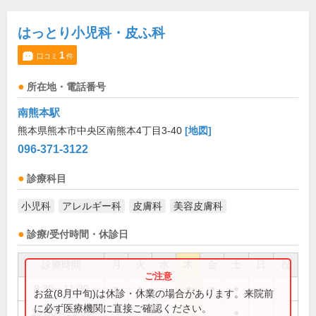
はっとり小児科・皮ふ科
1
口コミ
件
所在地・電話番号
南熊本駅
熊本県熊本市中央区南熊本4丁目3-40
[地図]
096-371-3122
診療科目
小児科
アレルギー科
皮膚科
美容皮膚科
診療/受付時間・休診日
診療時間
月
火
水
木
金
土
日
祝
8:30～11:30
●
●
●
●
●
お盆(8月中旬)は休診・休業の場合があります。来院前
に必ず医療機関に直接ご確認ください。
13:30～16:00
●