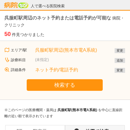
病院なび
人で選べる医院検索
呉服町駅周辺のネット予約または電話予約が可能な
病院・
クリニック
50
件見つかりました
呉服町駅周辺(熊本市電A系統)
エリア/駅
変更
(未指定)
診療科目
追加
ネット予約/電話予約
詳細条件
変更
検索する
※このページの医療機関・薬局は
呉服町駅(熊本市電A系統)
を中心に直線距
離の近い順で表示されています