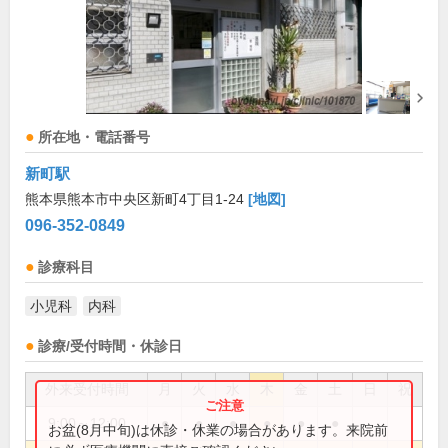
所在地・電話番号
新町駅
熊本県熊本市中央区新町4丁目1-24
[地図]
096-352-0849
診療科目
小児科
内科
診療/受付時間・休診日
外来受付時間
月
火
水
木
金
土
日
祝
9:00～12:00
●
●
●
●
●
●
お盆(8月中旬)は休診・休業の場合があります。来院前