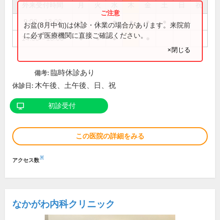
外来受付時間
月
火
水
木
金
土
日
祝
9:00～13:00
●
●
●
●
●
●
お盆(8月中旬)は休診・休業の場合があります。来院前
に必ず医療機関に直接ご確認ください。
14:00～18:00
●
●
●
●
×閉じる
臨時休診あり
備考:
木午後、土午後、日、祝
休診日:
初診受付
この医院の詳細をみる
※
アクセス数
なかがわ内科クリニック