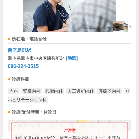
所在地・電話番号
西辛島町駅
熊本県熊本市中央区練兵町24
[地図]
096-324-3515
診療科目
内科
腎臓内科
代謝内科
人工透析内科
呼吸器内科
リ
ハビリテーション科
診療/受付時間・休診日
外来受付時間
月
火
水
木
金
土
日
祝
9:30～12:30
●
●
●
●
●
●
お盆(8月中旬)は休診・休業の場合があります。来院前