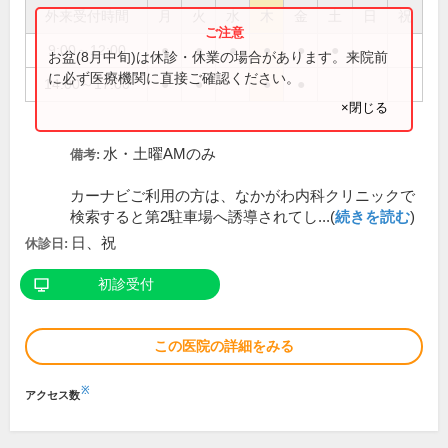
外来受付時間
月
火
水
木
金
土
日
祝
9:00～12:00
●
●
●
●
●
●
お盆(8月中旬)は休診・休業の場合があります。来院前
に必ず医療機関に直接ご確認ください。
14:00～17:00
●
●
●
●
×閉じる
水・土曜AMのみ
備考:
カーナビご利用の方は、なかがわ内科クリニックで
検索すると第2駐車場へ誘導されてし...(
続きを読む
)
日、祝
休診日:
初診受付
この医院の詳細をみる
※
アクセス数