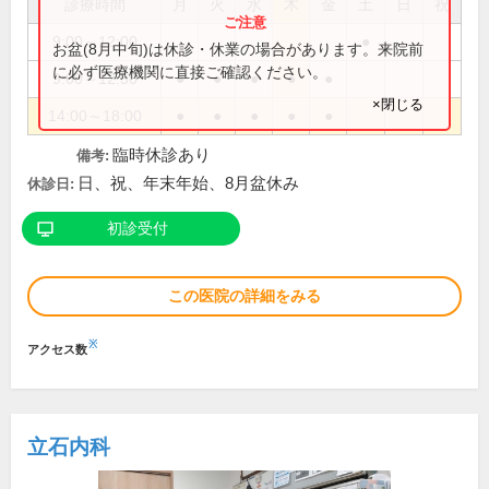
診療時間
月
火
水
木
金
土
日
祝
9:00～12:00
●
お盆(8月中旬)は休診・休業の場合があります。来院前
に必ず医療機関に直接ご確認ください。
9:00～12:30
●
●
●
●
●
×閉じる
14:00～18:00
●
●
●
●
●
臨時休診あり
備考:
日、祝、年末年始、8月盆休み
休診日:
初診受付
この医院の詳細をみる
※
アクセス数
立石内科