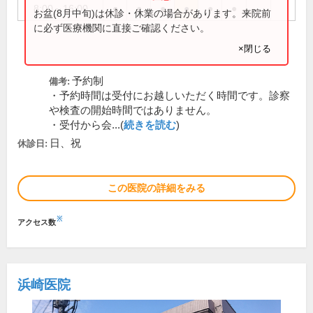
8:00～16:00
●
●
●
●
●
●
お盆(8月中旬)は休診・休業の場合があります。来院前
に必ず医療機関に直接ご確認ください。
×閉じる
予約制
備考:
・予約時間は受付にお越しいただく時間です。診察
や検査の開始時間ではありません。
・受付から会...(
続きを読む
)
日、祝
休診日:
この医院の詳細をみる
※
アクセス数
浜崎医院