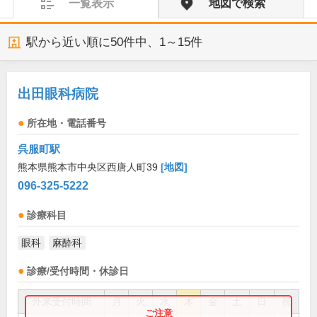
一覧表示
地図で検索
駅から近い順に
50
件中、
1～15件
出田眼科病院
所在地・電話番号
呉服町駅
熊本県熊本市中央区西唐人町39
[地図]
096-325-5222
診療科目
眼科
麻酔科
診療/受付時間・休診日
外来受付時間
月
火
水
木
金
土
日
祝