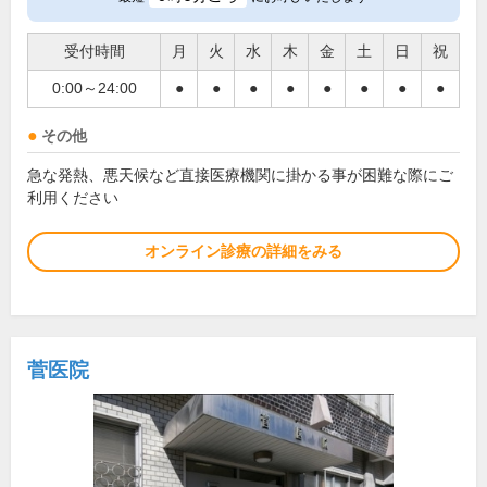
受付時間
月
火
水
木
金
土
日
祝
0:00～24:00
●
●
●
●
●
●
●
●
その他
急な発熱、悪天候など直接医療機関に掛かる事が困難な際にご
利用ください
オンライン診療の詳細をみる
菅医院