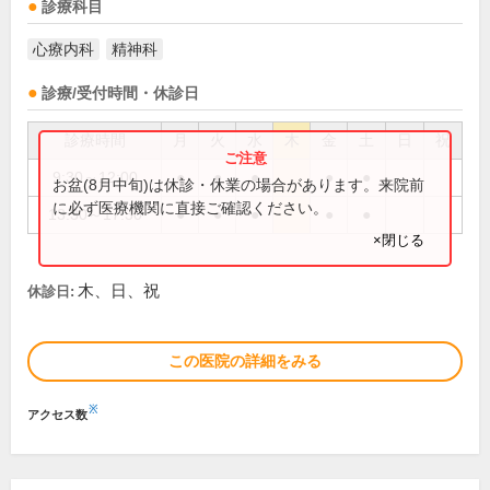
診療科目
心療内科
精神科
診療/受付時間・休診日
診療時間
月
火
水
木
金
土
日
祝
9:30～12:00
●
●
●
●
●
お盆(8月中旬)は休診・休業の場合があります。来院前
に必ず医療機関に直接ご確認ください。
13:30～17:30
●
●
●
●
●
×閉じる
木、日、祝
休診日:
この医院の詳細をみる
※
アクセス数