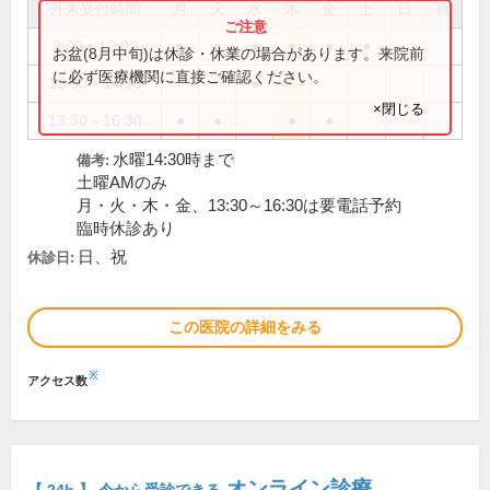
外来受付時間
月
火
水
木
金
土
日
祝
9:00～12:00
●
●
●
●
●
●
お盆(8月中旬)は休診・休業の場合があります。来院前
に必ず医療機関に直接ご確認ください。
13:30～14:30
●
×閉じる
13:30～16:30
●
●
●
●
水曜14:30時まで
備考:
土曜AMのみ
月・火・木・金、13:30～16:30は要電話予約
臨時休診あり
日、祝
休診日:
この医院の詳細をみる
※
アクセス数
オンライン診療