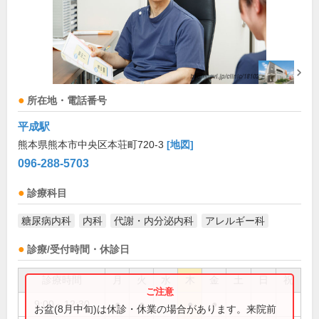
所在地・電話番号
平成駅
熊本県熊本市中央区本荘町720-3
[地図]
096-288-5703
診療科目
糖尿病内科
内科
代謝・内分泌内科
アレルギー科
診療/受付時間・休診日
診療時間
月
火
水
木
金
土
日
祝
9:00～12:30
●
●
●
●
お盆(8月中旬)は休診・休業の場合があります。来院前