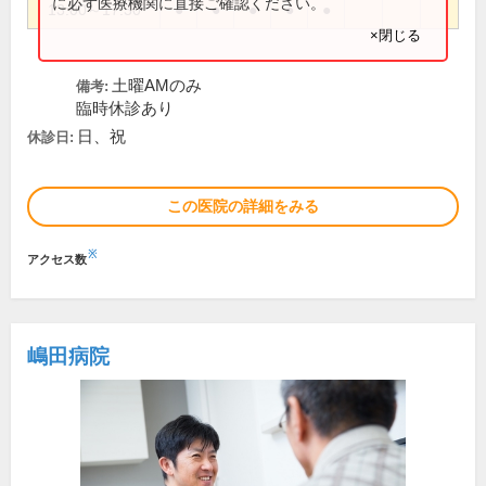
に必ず医療機関に直接ご確認ください。
13:00～17:30
●
●
●
●
●
×閉じる
土曜AMのみ
備考:
臨時休診あり
日、祝
休診日:
この医院の詳細をみる
※
アクセス数
嶋田病院