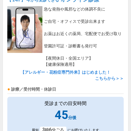
【 24h 】 今から受診できる
急な発熱や風邪などの体調不良に
ご自宅・オフィスで受診出来ます
お薬はお近くの薬局、宅配便でお受け取り
登園許可証・診断書も発行可
【夜間休日・全国エリア】
【健康保険適用】
【アレルギー・花粉症専門外来】はじめました！
こちらから＞＞
診療／受付時間・休診日
受診までの目安時間
45
分後
3
6
時
分ごろ
最短
にお呼びいたします