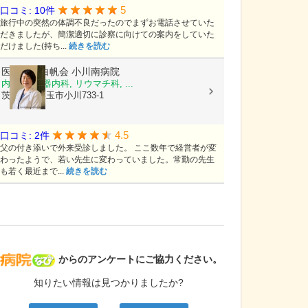
5
口コミ: 10件
旅行中の突然の体調不良だったのでまずお電話させていた
だきましたが、簡潔適切に診察に向けての案内をしていた
だけました(持ち...
続きを読む
医療法人白帆会
小川南病院
内科, 循環器内科, リウマチ科, ...
茨城県小美玉市小川733-1
4.5
口コミ: 2件
父の付き添いで外来受診しました。 ここ数年で経営者が変
わったようで、若い先生に変わっていました。常勤の先生
も若く最近まで...
続きを読む
病院なび
からのアンケートにご協力ください。
知りたい情報は見つかりましたか?