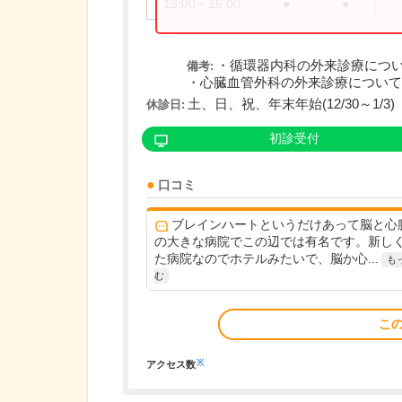
13:00～16:00
●
●
・循環器内科の外来診療につ
備考:
・心臓血管外科の外来診療については.
土、日、祝、年末年始(12/30～1/3)
休診日:
初診受付
口コミ
ブレインハートというだけあって脳と心
の大きな病院でこの辺では有名です。新し
た病院なのでホテルみたいで、脳か心...
も
む
こ
※
アクセス数