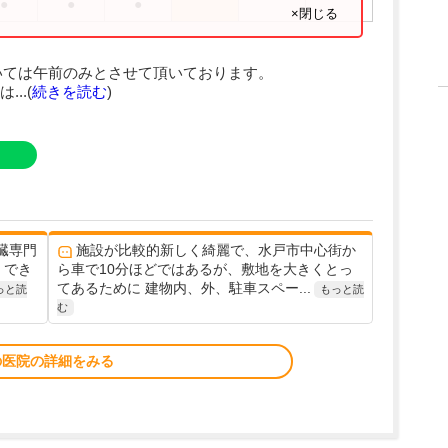
●
●
●
×閉じる
いては午前のみとさせて頂いております。
..(
続きを読む
)
臓専門
施設が比較的新しく綺麗で、水戸市中心街か
くでき
ら車で10分ほどではあるが、敷地を大きくとっ
てあるために 建物内、外、駐車スペー...
っと読
もっと読
む
の医院の詳細をみる