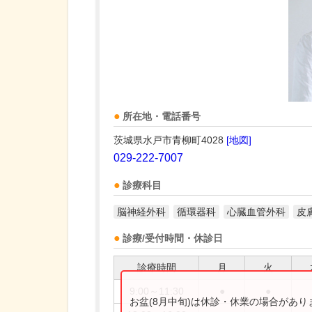
所在地・電話番号
茨城県水戸市青柳町4028
[地図]
029-222-7007
診療科目
脳神経外科
循環器科
心臓血管外科
皮
診療/受付時間・休診日
診療時間
月
火
9:00～11:30
●
●
お盆(8月中旬)は休診・休業の場合があ