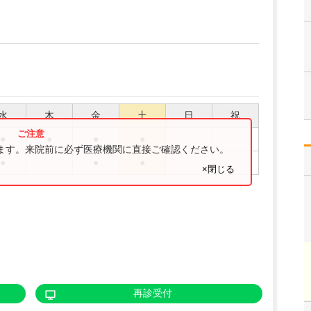
水
木
金
土
日
祝
●
●
●
●
ります。来院前に必ず医療機関に直接ご確認ください。
●
●
●
×閉じる
再診受付