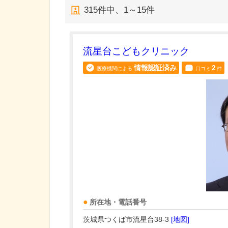
315
件中、
1～15件
流星台こどもクリニック
情報認証済み
2
医療機関による
口コミ
件
所在地・電話番号
茨城県つくば市流星台38-3
[地図]