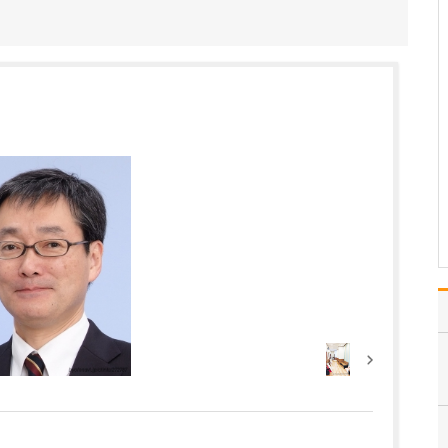
器疾患の診療に注力されているそうですね。
当院の外来診療では、発
熱などの一般内科疾患か
ら生活習慣病、消化器内
視鏡診療まで、幅広い分
野に対応しています。さ
らに、創傷処置に加え、
鼠径ヘルニア、皮下腫
瘍、褥瘡、痔ろうなどの
手術や治療にも対応して
おり…
>>記事全文を読む