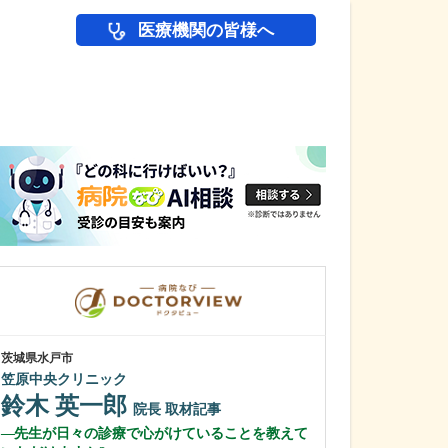
医療機関の皆様へ
医師(ドクター)の
茨城県水戸市
茨城県水戸市
笠原中央クリニック
石島整形外科医
鈴木 英一郎
石島 隆弘
院長
取材記事
先生が日々の診療で心がけていることを教えて
貴院が注力され