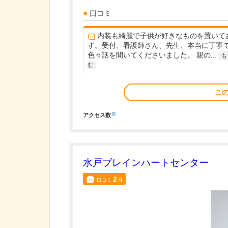
口コミ
内装も綺麗で子供が好きなものを置いて
す。受付、看護師さん、先生、本当に丁寧
色々話を聞いてくださいました。 親の...
も
む
こ
※
アクセス数
水戸ブレインハートセンター
2
口コミ
件