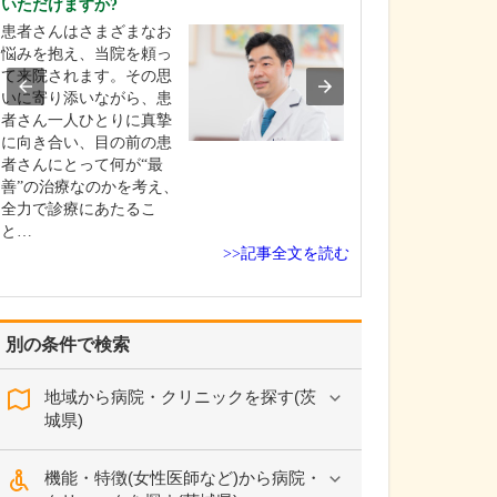
いただけますか?
教えてください
患者さんはさまざまなお
当院では、骨粗
悩みを抱え、当院を頼っ
断にX線照射を用
て来院されます。その思
精度な骨密度測
いに寄り添いながら、患
「DEXA(デキサ
者さん一人ひとりに真摯
用し、必要に応
に向き合い、目の前の患
検査を実施して
者さんにとって何が“最
状態を詳しく評
善”の治療なのかを考え、
す。その結果を
全力で診療にあたるこ
患者さんやご家
と…
し…
>>記事全文を読む
別の条件で検索
地域から病院・クリニックを探す(茨
城県)
機能・特徴(女性医師など)から病院・