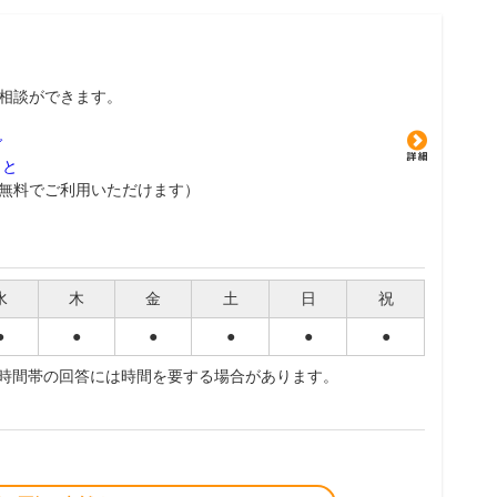
相談ができます。
グ
こと
無料でご利用いただけます）
水
木
金
土
日
祝
●
●
●
●
●
●
夜時間帯の回答には時間を要する場合があります。