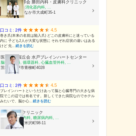
医療法人柳澤会
勝田内科・皮膚科クリニック
内科, 皮膚科, 消化器内科, ...
茨城県ひたちなか市大成町35-1
4.5
口コミ: 2件
巻き爪(本来の名前は陥入爪) どこの皮膚科にと迷っている
内に 子ども2人が大変な状態に それぞれ症状の違いはある
けど 先...
続きを読む
医療法人桜丘会
水戸ブレインハートセンター
脳神経外科, 循環器科, 心臓血管外科, ...
茨城県水戸市青柳町4028
4.5
口コミ: 2件
ブレインハートというだけあって脳と心臓専門の大きな病
院でこの辺では有名です。新しくできた病院なのでホテル
みたいで、脳か心...
続きを読む
こじま内科クリニック
内科, 消化器内科, 糖尿病内科, ...
茨城県水戸市米沢町98-11