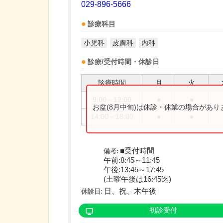
029-896-5666
診療科目
小児科
皮膚科
内科
診療/受付時間・休診日
診療時間
月
火
9:00～12:00
●
●
お盆(8月中旬)は休診・休業の場合があ
14:00～18:00
●
●
■受付時間
備考:
午前:8:45～11:45
午後:13:45～17:45
(土曜午後は16:45迄)
日、祝、木午後
休診日:
初診受付