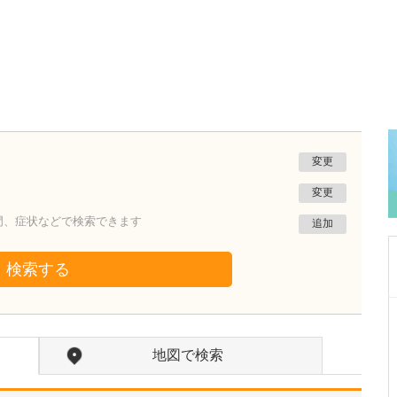
変更
変更
門、症状などで検索できます
追加
検索する
茨城県下妻市
平間病院
地図で検索
中野 正和
理事長・院長
取材記事
貴院の外来では、特に内視鏡を中心とした消化