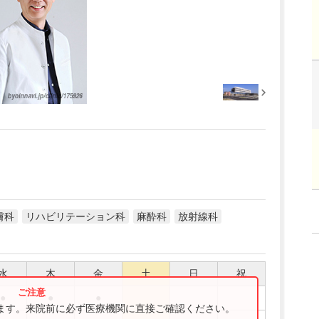
膚科
リハビリテーション科
麻酔科
放射線科
水
木
金
土
日
祝
●
●
●
ります。来院前に必ず医療機関に直接ご確認ください。