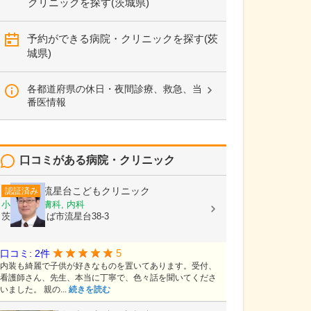
クリニックを探す(茨城県)
予約ができる病院・クリニックを探す(茨
城県)
各都道府県の休日・夜間診療、救急、当
番医情報
口コミがある病院・クリニック
流星台こどもクリニック
認証済み
小児科, 皮膚科, 内科
茨城県つくば市流星台38-3
5
口コミ: 2件
内装も綺麗で子供が好きなものを置いてあります。受付、
看護師さん、先生、本当に丁寧で、色々話を聞いてくださ
いました。 親の...
続きを読む