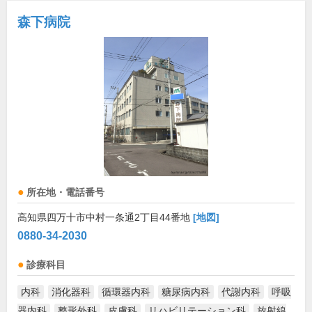
森下病院
所在地・電話番号
高知県四万十市中村一条通2丁目44番地
[地図]
0880-34-2030
診療科目
内科
消化器科
循環器内科
糖尿病内科
代謝内科
呼吸
器内科
整形外科
皮膚科
リハビリテーション科
放射線