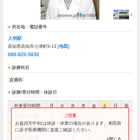
所在地・電話番号
入明駅
高知県高知市小津町9-13
[地図]
088-820-5830
診療科目
皮膚科
診療/受付時間・休診日
外来受付時間
月
火
水
木
金
土
日
祝
9:00～12:00
●
●
●
お盆(8月中旬)は休診・休業の場合があります。来院前
9:00～15:00
●
に必ず医療機関に直接ご確認ください。
9:00～19:30
●
×閉じる