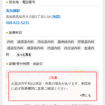
所在地・電話番号
高知橋駅
高知県高知市大川筋1丁目1-16
[地図]
088-822-5231
診療科目
内科
循環器内科
消化器内科
脳神経内科
呼吸器内科
感染症内科
糖尿病内科
代謝内科
内分泌内科
血液内
科
...
もっと見る
診療/受付時間・休診日
外来受付時間
月
火
水
木
金
土
日
祝
9:00～12:00
●
●
●
●
●
お盆(8月中旬)は休診・休業の場合があります。来院前
に必ず医療機関に直接ご確認ください。
13:30～17:00
●
●
●
●
●
×閉じる