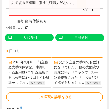
に必ず医療機関に直接ご確認ください。
13:00～17:30
●
●
●
●
●
×閉じる
臨時休診あり
備考:
日、祝
休診日:
初診受付
再診受付
口コミ
2026年3月10日 前立腺
父が前立腺の手術でお世話
肥大手術体験記。津野町 K
になりました。 他の大病院や
H 薬服用歴2年半 薬服用す
泌尿器科クリニックでバルー
るも夜中に2～3回トイレ騒
ンを提案されたり、お薬だけ
動をしてお...
で様子を見ましょ...
もっと読む
もっと読む
この医院の詳細をみる
※
アクセス数