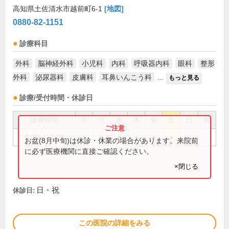
高知県土佐清水市越前町6-1
[地図]
0880-82-1151
診療科目
外科
脳神経外科
小児科
内科
呼吸器内科
眼科
整形
外科
泌尿器科
皮膚科
耳鼻いんこう科
...
もっと見る
診療/受付時間・休診日
診療時間
月
火
水
木
金
土
日
祝
9:00～12:00
●
●
●
●
●
●
お盆(8月中旬)は休診・休業の場合があります。来院前
に必ず医療機関に直接ご確認ください。
×閉じる
日・祝
休診日:
この医院の詳細をみる