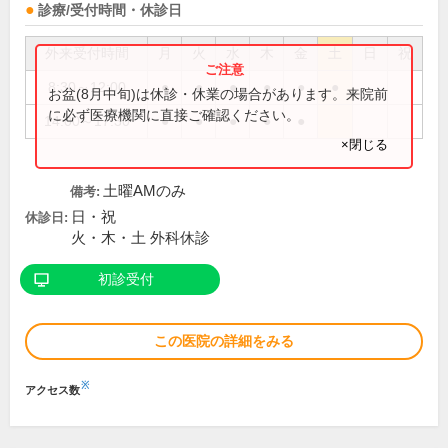
診療/受付時間・休診日
外来受付時間
月
火
水
木
金
土
日
祝
8:30～12:00
●
●
●
●
●
●
お盆(8月中旬)は休診・休業の場合があります。来院前
に必ず医療機関に直接ご確認ください。
14:00～17:30
●
●
●
●
●
×閉じる
土曜AMのみ
備考:
日・祝
休診日:
火・木・土 外科休診
初診受付
この医院の詳細をみる
※
アクセス数