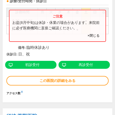
診療/受付時間・休診日
診療時間
月
火
水
木
金
土
日
祝
8:30～12:00
●
●
●
●
●
●
お盆(8月中旬)は休診・休業の場合があります。来院前
に必ず医療機関に直接ご確認ください。
14:00～17:00
●
●
●
●
●
×閉じる
臨時休診あり
備考:
日、祝
休診日:
初診受付
再診受付
この医院の詳細をみる
※
アクセス数