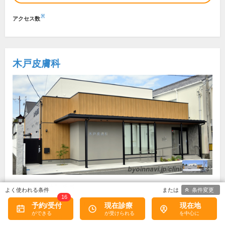
※
アクセス数
木戸皮膚科
所在地・電話番号
条件変更
16
高知県四万十市中村京町1-2
[地図]
予約/受付
現在診療
現在地
0880-34-8088