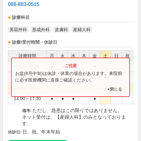
088-883-0515
診療科目
美容外科
形成外科
皮膚科
産婦人科
診療/受付時間・休診日
診療時間
月
火
水
木
金
土
日
祝
9:00～12:30
●
●
●
●
お盆(8月中旬)は休診・休業の場合があります。来院前
9:00～13:00
●
●
に必ず医療機関に直接ご確認ください。
14:00～16:30
●
×閉じる
14:00～17:30
●
●
●
●
ただし、急患はこの限りではありません。
備考:
ネット受付は、【産婦人科】のみとなっておりま
す。
日、祝、年末年始
休診日: