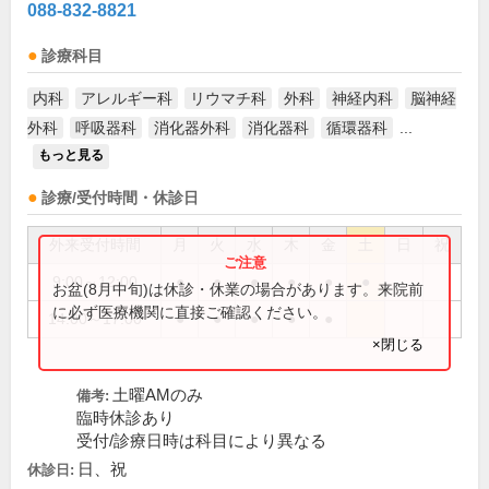
088-832-8821
診療科目
内科
アレルギー科
リウマチ科
外科
神経内科
脳神経
外科
呼吸器科
消化器外科
消化器科
循環器科
...
もっと見る
診療/受付時間・休診日
外来受付時間
月
火
水
木
金
土
日
祝
9:00～12:00
●
●
●
●
●
●
お盆(8月中旬)は休診・休業の場合があります。来院前
に必ず医療機関に直接ご確認ください。
14:00～17:00
●
●
●
●
●
×閉じる
土曜AMのみ
備考:
臨時休診あり
受付/診療日時は科目により異なる
日、祝
休診日: