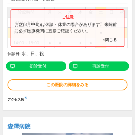
診療時間
月
火
水
木
金
土
日
祝
9:00～13:00
●
●
●
●
●
お盆(8月中旬)は休診・休業の場合があります。来院前
に必ず医療機関に直接ご確認ください。
14:00～16:00
●
×閉じる
14:00～18:00
●
●
●
●
水、日、祝
休診日:
初診受付
再診受付
この医院の詳細をみる
※
アクセス数
森澤病院