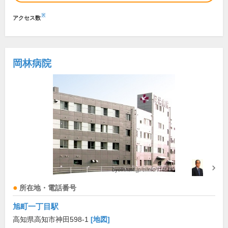
※
アクセス数
岡林病院
所在地・電話番号
旭町一丁目駅
高知県高知市神田598-1
[地図]