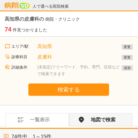
病院なび
人で選べる医院検索
高知県の皮膚科の
病院・クリニック
74
件見つかりました
高知県
エリア/駅
変更
皮膚科
診療科目
変更
(未指定)フリーワード、予約、専門、症状など
詳細条件
追加
で検索できます
検索する
一覧表示
地図で検索
74
件中、
1～15件