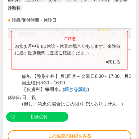
診断科
診療/受付時間・休診日
診療時間
月
火
水
木
金
土
日
祝
8:30～12:30
●
●
●
●
●
●
お盆(8月中旬)は休診・休業の場合があります。来院前
に必ず医療機関に直接ご確認ください。
13:30～17:00
●
●
●
●
●
×閉じる
【整形外科】月1回月～金曜日8:30～17:00、月2
備考:
回土曜日8:30～16:00
【皮膚科】毎週水...(
続きを読む
)
日、祝
休診日:
(但し、急患の場合はこの限りではありません。)
初診受付
この医院の詳細をみる