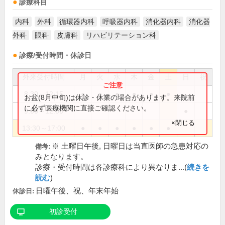
診療科目
内科
外科
循環器内科
呼吸器内科
消化器内科
消化器
外科
眼科
皮膚科
リハビリテーション科
診療/受付時間・休診日
外来受付時間
月
火
水
木
金
土
日
祝
8:30～12:15
●
●
●
●
●
●
お盆(8月中旬)は休診・休業の場合があります。来院前
に必ず医療機関に直接ご確認ください。
9:00～12:00
●
×閉じる
13:30～17:00
●
●
●
●
●
●
※ 土曜日午後, 日曜日は当直医師の急患対応の
備考:
みとなります。
診療・受付時間は各診療科により異なりま...(
続きを
読む
)
日曜午後、祝、年末年始
休診日:
初診受付