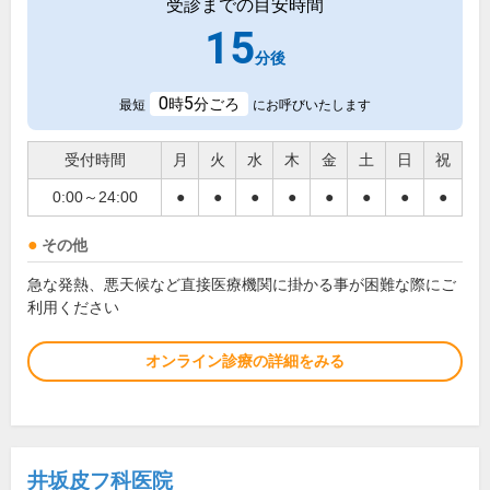
受診までの目安時間
15
分後
0
5
時
分ごろ
最短
にお呼びいたします
受付時間
月
火
水
木
金
土
日
祝
0:00～24:00
●
●
●
●
●
●
●
●
その他
急な発熱、悪天候など直接医療機関に掛かる事が困難な際にご
利用ください
オンライン診療の詳細をみる
井坂皮フ科医院