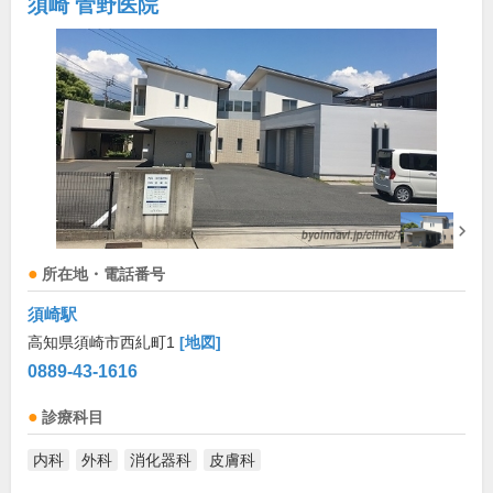
須崎 菅野医院
所在地・電話番号
須崎駅
高知県須崎市西糺町1
[地図]
0889-43-1616
診療科目
内科
外科
消化器科
皮膚科