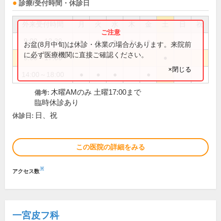
診療/受付時間・休診日
外来受付時間
月
火
水
木
金
土
日
祝
9:00～12:30
●
●
●
●
●
お盆(8月中旬)は休診・休業の場合があります。来院前
に必ず医療機関に直接ご確認ください。
9:00～17:00
●
×閉じる
14:00～18:00
●
●
●
●
木曜AMのみ 土曜17:00まで
備考:
臨時休診あり
日、祝
休診日:
この医院の詳細をみる
※
アクセス数
一宮皮フ科