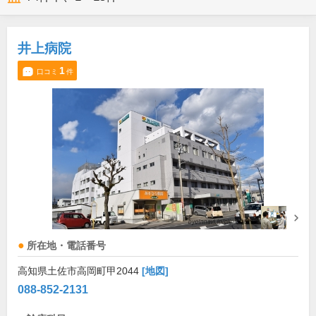
井上病院
1
口コミ
件
所在地・電話番号
高知県土佐市高岡町甲2044
[地図]
088-852-2131