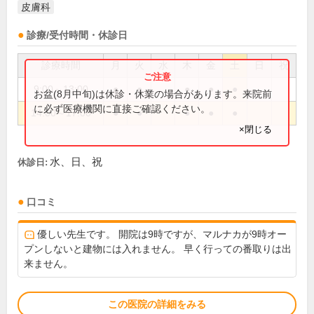
皮膚科
診療/受付時間・休診日
診療時間
月
火
水
木
金
土
日
祝
9:00～13:00
●
●
●
●
●
お盆(8月中旬)は休診・休業の場合があります。来院前
に必ず医療機関に直接ご確認ください。
14:00～17:00
●
●
●
●
●
×閉じる
水、日、祝
休診日:
口コミ
優しい先生です。 開院は9時ですが、マルナカが9時オー
プンしないと建物には入れません。 早く行っての番取りは出
来ません。
この医院の詳細をみる