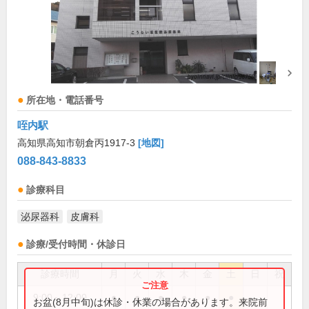
所在地・電話番号
咥内駅
高知県高知市朝倉丙1917-3
[地図]
088-843-8833
診療科目
泌尿器科
皮膚科
診療/受付時間・休診日
診療時間
月
火
水
木
金
土
日
祝
9:00～12:00
●
●
●
●
●
●
お盆(8月中旬)は休診・休業の場合があります。来院前