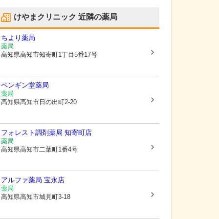
けやまクリニック
近隣の薬局
ちより薬局
薬局
高知県高知市
知寄町1丁目5番17号
ペンギン堂薬局
薬局
高知県高知市
日の出町2-20
フォレスト調剤薬局 知寄町店
薬局
高知県高知市
二葉町1番4号
アルファ薬局 宝永店
薬局
高知県高知市
城見町3-18