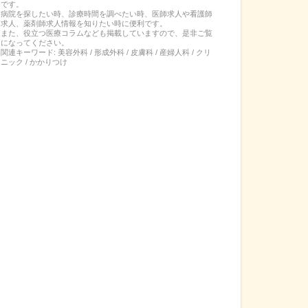
です。
病院を探したい時、診療時間を調べたい時、医師求人や看護師
求人、薬剤師求人情報を知りたい時に便利です。
また、役立つ医療コラムなども掲載していますので、是非ご覧
になってください。
関連キーワード:
美容外科 / 形成外科 / 皮膚科 / 産婦人科 / クリ
ニック / かかりつけ