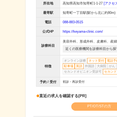
所在地
高知県高知市知寄町1-1-27
[アクセス
最寄駅
知寄町一丁目駅
(駅から
北に約80m
)
電話
088-883-0515
公式HP
https://keyama-clinic.com/
美容外科
、
形成外科
、
皮膚科
、
産婦
診療科目
近くの医療機関を診療科目から探
オンライン診療
ネット受付
電話予
特徴
駐車場
英語
外国語
大病院
がん
セカンドオピニオン受診可
セカンド
予約 / 受付
初診・再診受付
直近の求人を確認する
[PR]
PT/OT/STの方