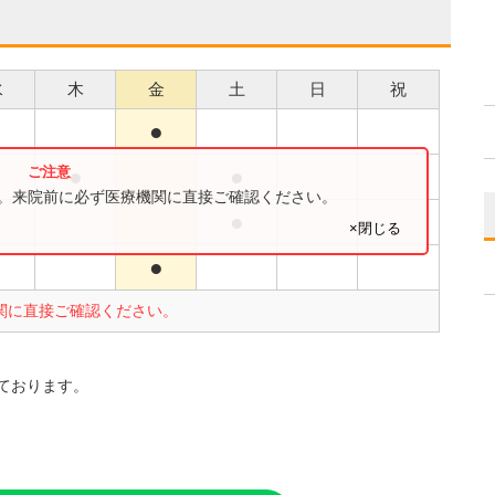
水
木
金
土
日
祝
●
●
●
●
す。来院前に必ず医療機関に直接ご確認ください。
●
×閉じる
●
●
関に直接ご確認ください。
。
ております。