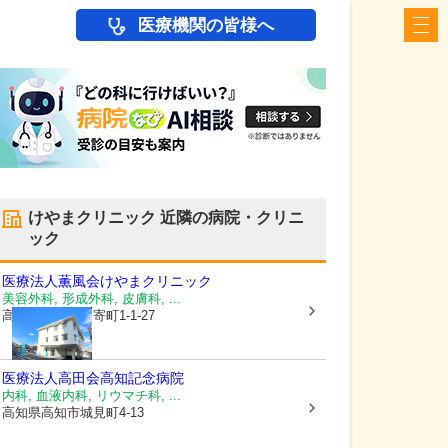
医療機関の皆様へ
けやまクリニック
近隣の病院・クリニ
ック
医療法人薫風会
けやまクリニック
美容外科, 形成外科, 皮膚科, ...
高知県高知市
知寄町1-1-27
医療法人高田会
高知記念病院
内科, 血液内科, リウマチ科, ...
高知県高知市
城見町4-13