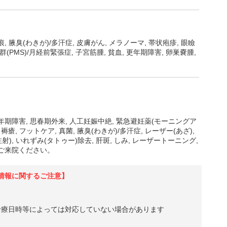
傷痕, 腋臭(わきが)/多汗症, 皮膚がん, メラノーマ, 帯状疱疹, 眼瞼
(PMS)/月経前緊張症, 子宮筋腫, 貧血, 更年期障害, 卵巣嚢腫,
年期障害, 思春期外来, 人工妊娠中絶, 緊急避妊薬(モーニングア
褥瘡, フットケア, 真菌, 腋臭(わきが)/多汗症, レーザー(あざ),
射), いれずみ(タトゥー)除去, 肝斑, しみ, レーザートーニング,
上ご来院ください。
情報に関するご注意】
診療日時等によっては対応していない場合があります