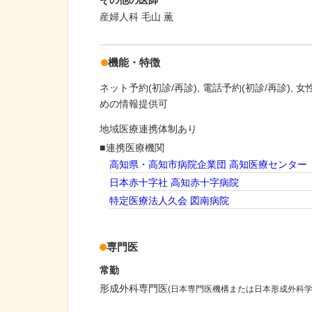
その他の医師
産婦人科 毛山 薫
機能・特徴
ネット予約(初診/再診)
電話予約(初診/再診)
女
めの情報提供可
地域医療連携体制あり
連携医療機関
高知県・高知市病院企業団 高知医療センター
日本赤十字社 高知赤十字病院
特定医療法人久会 図南病院
専門医
常勤
形成外科専門医
(日本専門医機構または日本形成外科学