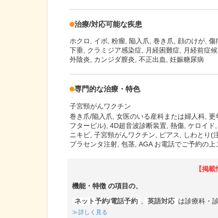
治療/対応可能な疾患
ホクロ, イボ, 粉瘤, 陥入爪, 巻き爪, 顔のけが, 
下垂, クラミジア感染症, 月経困難症, 月経前症候群
外陰炎, カンジダ膣炎, 不正出血, 妊娠糖尿病
専門的な治療・特色
子宮頸がんワクチン
巻き爪/陥入爪, 女医のいる産科または婦人科, 更
フターピル), 4D超音波診断装置, 熱傷, ケロイド, 
ニキビ, 子宮頸がんワクチン, ピアス, しわとり(注
プラセンタ注射, 包茎, AGA お電話でご予約の
【掲載
機能・特徴
の項目の、
ネット予約/電話予約
,
英語対応
は診療科・
詳しく見る