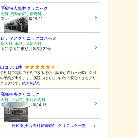
医療法人
亀井クリニック
内科, 腎臓内科, 皮膚科, ...
高知県高知市
札場18-22
レディスクリニックコスモス
婦人科, 産科, 産婦人科
高知県高知市
杉井流6番27号
4
口コミ:
1
件
予約制で電話で予約できるほか、診療が終わった時に次回
の予約が出来ます。病院っぽくない内装で安心できるクリ
ニックです。
続きを読む
高知中央クリニック
内科, 小児科, 消化器内科, ...
高知県高知市
杉井流14-15
高知市(美容外科)の病院・クリニック一覧