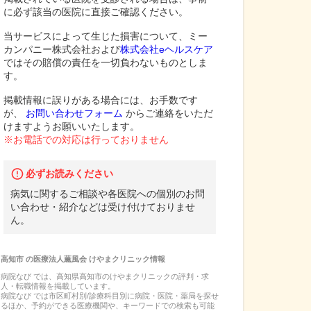
に必ず該当の医院に直接ご確認ください。
当サービスによって生じた損害について、ミー
カンパニー株式会社および
株式会社eヘルスケア
ではその賠償の責任を一切負わないものとしま
す。
掲載情報に誤りがある場合には、お手数です
が、
お問い合わせフォーム
からご連絡をいただ
けますようお願いいたします。
※お電話での対応は行っておりません
必ずお読みください
病気に関するご相談や各医院への個別のお問
い合わせ・紹介などは受け付けておりませ
ん。
高知市
の
医療法人薫風会 けやまクリニック
情報
病院なび では、
高知県
高知市
の
けやまクリニック
の
評判・求
人・転職
情報を掲載しています。
病院なび では市区町村別/診療科目別に病院・医院・薬局を探せ
るほか、予約ができる医療機関や、キーワードでの検索も可能