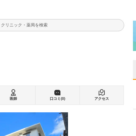
検索
医師
口コミ(
0
)
アクセス