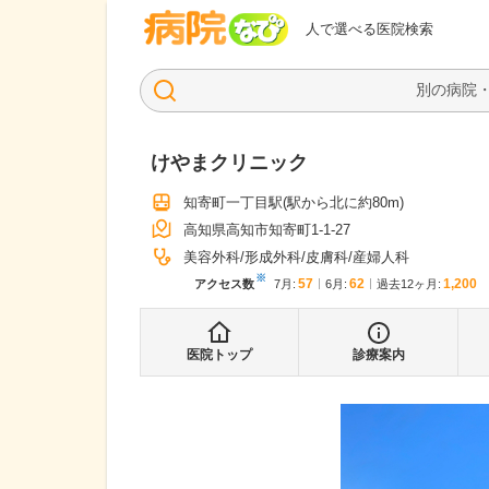
病院なび
人で選べる医院検索
けやまクリニック
知寄町一丁目駅
(駅から
北に約80m
)
高知県高知市知寄町1-1-27
美容外科
形成外科
皮膚科
産婦人科
※
57
62
1,200
アクセス数
7月
:
6月
:
過去12ヶ月:
医院トップ
診療案内