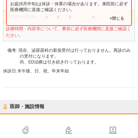
●
お盆(8月中旬)は休診・休業の場合があります。来院前に必ず
9:00
〜
15:00
医療機関に直接ご確認ください。
●
●
●
●
13:30
〜
18:00
×閉じる
診療時間・内容等について、事前に必ず医療機関に直接ご確認く
ださい。
備考:
現在、泌尿器科の新規受付は行っておりません。再診のみ
の受付になります。
尚、ED治療は引き続き行っております。
休診日:
木午後、日、祝、年末年始
医師・施設情報