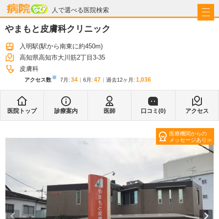
病院なび
人で選べる医院検索
やまもと皮膚科クリニック
入明駅
(駅から
南東に約450m
)
高知県高知市大川筋2丁目3-35
皮膚科
※
34
47
1,036
アクセス数
7月
:
6月
:
過去12ヶ月:
医院トップ
診療案内
医師
口コミ(
0
)
アクセス
医療機関からの
メッセージあり