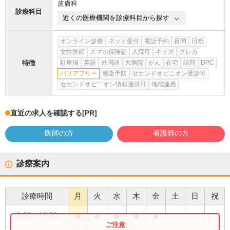
皮膚科
診療科目
近くの医療機関を診療科目から探す
オンライン診療
ネット受付
電話予約
夜間
日祝
女性医師
スマホ保険証
入院可
キッズ
クレカ
特徴
駐車場
英語
外国語
大病院
がん
在宅
訪問
DPC
バリアフリー
感染予防
セカンドオピニオン受診可
セカンドオピニオン情報提供可
地域連携
直近の求人を確認する
[PR]
医師の方
看護師の方
診療案内
診療時間
月
火
水
木
金
土
日
祝
●
●
●
●
●
9:00
〜
12:30