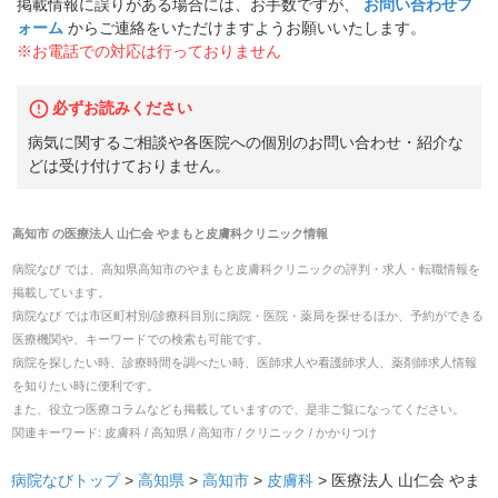
掲載情報に誤りがある場合には、お手数ですが、
お問い合わせフ
ォーム
からご連絡をいただけますようお願いいたします。
※お電話での対応は行っておりません
必ずお読みください
病気に関するご相談や各医院への個別のお問い合わせ・紹介な
どは受け付けておりません。
高知市
の
医療法人 山仁会 やまもと皮膚科クリニック
情報
病院なび では、
高知県
高知市
の
やまもと皮膚科クリニック
の
評判・求人・転職
情報を
掲載しています。
病院なび では市区町村別/診療科目別に病院・医院・薬局を探せるほか、予約ができる
医療機関や、キーワードでの検索も可能です。
病院を探したい時、診療時間を調べたい時、医師求人や看護師求人、薬剤師求人情報
を知りたい時に便利です。
また、役立つ医療コラムなども掲載していますので、是非ご覧になってください。
関連キーワード:
皮膚科 / 高知県 / 高知市 / クリニック / かかりつけ
病院なびトップ
>
高知県
>
高知市
>
皮膚科
>
医療法人 山仁会 やま