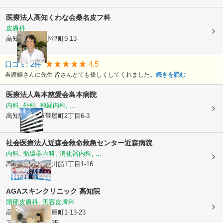
医療法人高知くわな会
桑名皮フ科
皮膚科
高知県高知市
小津町9-13
4.5
口コミ:
2
件
看護婦さんに先生 皆さんとても優しくしてくれました。
続きを読む
医療法人島本慈愛会
島本病院
内科, 外科, 神経内科, ...
高知県高知市
帯屋町2丁目6-3
社会医療法人近森会
救命救急センター近森病院
内科, 循環器内科, 消化器内科, ...
高知県高知市
大川筋1丁目1-16
AGAスキンクリニック 高知院
頭部皮膚科, 美容皮膚科
高知県高知市
帯屋町1-13-23
アベニュービル3F