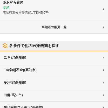
あおぞら薬局
薬局
高知県高知市
愛宕町1丁目4番7号
高知市
の薬局一覧
各条件で他の医療機関を探す
ニキビ
(
高知市
)
ED(勃起不全)
(
高知市
)
多汗症
(
高知市
)
白癬
(
高知市
)
帯状疱疹ワクチン
(
高知市
)