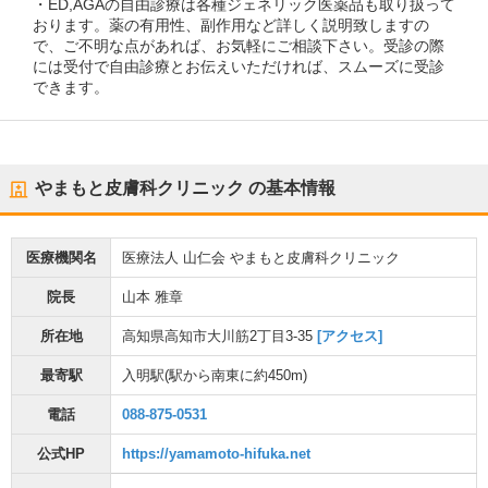
・ED,AGAの自由診療は各種ジェネリック医薬品も取り扱って
おります。薬の有用性、副作用など詳しく説明致しますの
で、ご不明な点があれば、お気軽にご相談下さい。受診の際
には受付で自由診療とお伝えいただければ、スムーズに受診
できます。
やまもと皮膚科クリニック
の基本情報
医療機関名
医療法人 山仁会 やまもと皮膚科クリニック
院長
山本 雅章
所在地
高知県高知市大川筋2丁目3-35
[アクセス]
最寄駅
入明駅
(駅から
南東に約450m
)
電話
088-875-0531
公式HP
https://yamamoto-hifuka.net