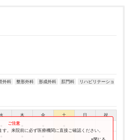
管外科
整形外科
形成外科
肛門科
リハビリテーショ
水
木
金
土
日
祝
●
●
●
●
ります。来院前に必ず医療機関に直接ご確認ください。
●
●
●
×閉じる