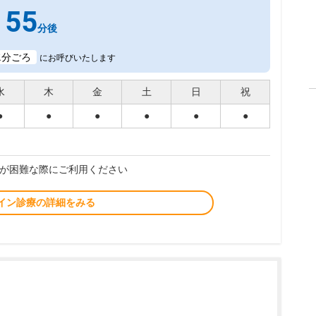
55
分後
2
分ごろ
にお呼びいたします
水
木
金
土
日
祝
●
●
●
●
●
●
が困難な際にご利用ください
イン診療の詳細をみる