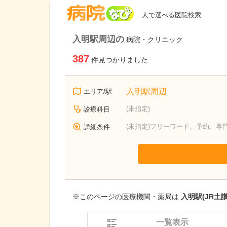
病院なび
人で選べる医院検索
入明駅周辺の
病院・クリニック
387
件見つかりました
入明駅周辺
エリア/駅
(未指定)
診療科目
(未指定)フリーワード、予約、専
詳細条件
※このページの医療機関・薬局は
入明駅(JR土
一覧表示