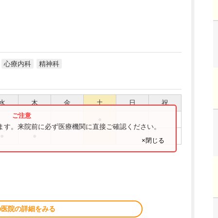
心療内科
精神科
水
木
金
土
日
祝
●
ります。来院前に必ず医療機関に直接ご確認ください。
●
●
×閉じる
の医院の詳細をみる