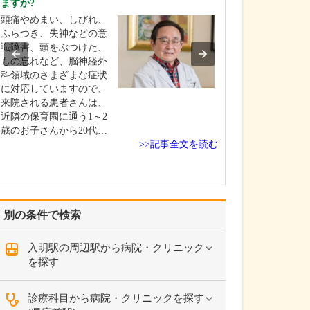
ますか?
れているそうで
頭痛やめまい、しびれ、
できる限り病気
ふらつき、失神などの意
階で診断し、早
識障害、頭をぶつけた、
していくことを
もの忘れなど、脳神経外
います。耳鼻咽
科領域のさまざまな症状
うと「鼻水」や
に対応していますので、
「のどの痛み」
来院される患者さんは、
症状で受診され
近隣の保育園に通う1～2
いのですが、そ
歳のお子さんから20代…
重大な疾患が隠
>>記事全文を読む
こと…
別の条件で検索
入明駅の周辺駅から病院・クリニック
を探す
診療科目から病院・クリニックを探す