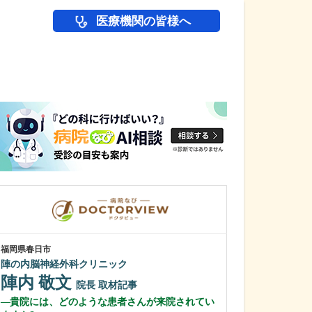
医療機関の皆様へ
医師(ドクター)の
福岡県春日市
東京都練馬区
陣の内脳神経外科クリニック
上石神井耳鼻咽
陣内 敬文
小田切 
院長
取材記事
貴院には、どのような患者さんが来院されてい
小田切先生は“