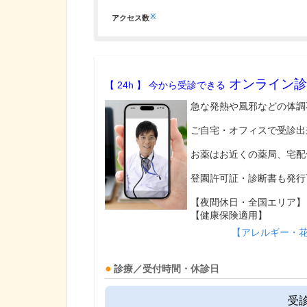
※
アクセス数
オンライン診
【 24h 】 今から受診できる
急な発熱や風邪などの体調
ご自宅・オフィスで受診出
お薬はお近くの薬局、宅配
登園許可証・診断書も発行
【夜間休日・全国エリア】
【健康保険適用】
【アレルギー・
診療／受付時間・休診日
受