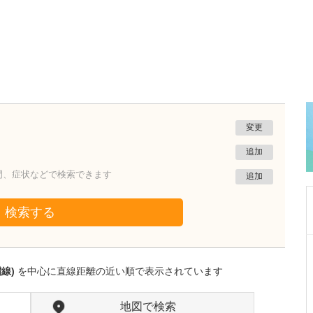
変更
追加
門、症状などで検索できます
追加
検索する
東京都中野区
中野富士見町耳鼻咽喉科
讃線)
を中心に直線距離の近い順で表示されています
冨岡 亮太
院長
取材記事
特に先生が力を入れている診療について教えて
地図で検索