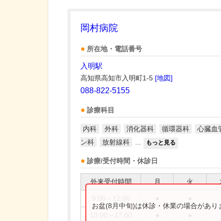
岡村病院
所在地・電話番号
入明駅
高知県高知市入明町1-5
[地図]
088-822-5155
診療科目
内科
外科
消化器科
循環器科
心臓血
ン科
放射線科
...
もっと見る
診療/受付時間・休診日
外来受付時間
月
火
9:00～12:00
●
●
お盆(8月中旬)は休診・休業の場合があ
13:00～17:00
●
●