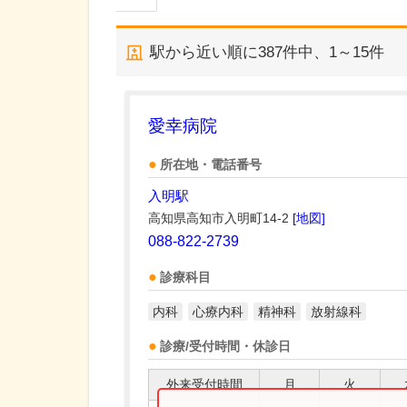
駅から近い順に
387
件中、
1～15件
愛幸病院
所在地・電話番号
入明駅
高知県高知市入明町14-2
[地図]
088-822-2739
診療科目
内科
心療内科
精神科
放射線科
診療/受付時間・休診日
外来受付時間
月
火