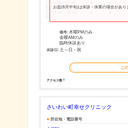
9:00～11:30
●
●
お盆(8月中旬)は休診・休業の場合があ
14:00～16:30
●
●
木曜PMのみ
備考:
金曜AMのみ
臨時休診あり
土～日・祝
休診日:
こ
※
アクセス数
さいわい町幸せクリニック
所在地・電話番号