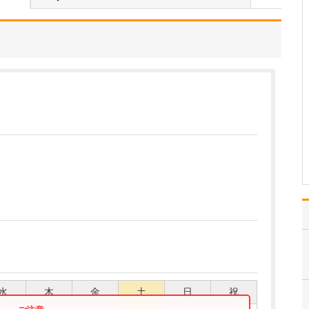
ください。
これまで耳を専門に研鑽
を積んできたこともあ
り、難聴や突発性難聴、
中耳炎をはじめ、耳鳴り
やめまいなどの診断・治
療には特に力を入れてい
ます。難聴は原因によっ
て治療法が異なるため、
まずは詳しい検査で「ど
こに…
>>記事全文を読む
水
木
金
土
日
祝