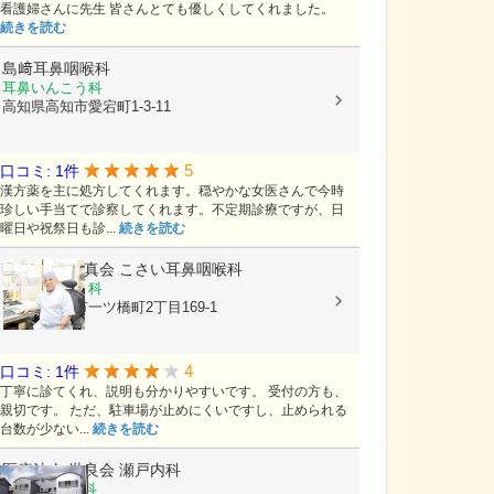
看護婦さんに先生 皆さんとても優しくしてくれました。
続きを読む
島﨑耳鼻咽喉科
耳鼻いんこう科
高知県高知市愛宕町1-3-11
5
口コミ: 1件
漢方薬を主に処方してくれます。穏やかな女医さんで今時
珍しい手当てで診察してくれます。不定期診療ですが、日
曜日や祝祭日も診...
続きを読む
医療法人 創真会
こさい耳鼻咽喉科
耳鼻いんこう科
高知県高知市一ツ橋町2丁目169-1
4
口コミ: 1件
丁寧に診てくれ、説明も分かりやすいです。 受付の方も、
親切です。 ただ、駐車場が止めにくいですし、止められる
台数が少ない...
続きを読む
医療法人 世良会
瀬戸内科
内科, 呼吸器科