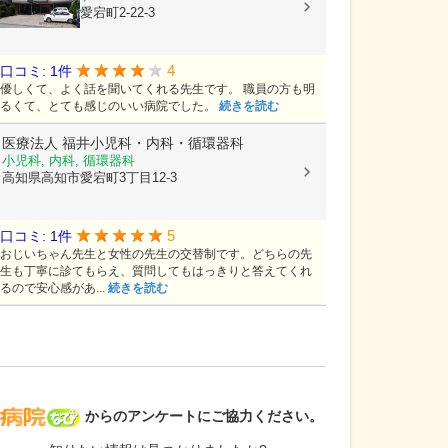
高知県高知市愛宕町2-22-3
4
口コミ: 1件
優しくて、よく話を聞いてくれる先生です。 職員の方も明
るくて、とても感じのいい病院でした。
続きを読む
医療法人
福井小児科・内科・循環器科
小児科, 内科, 循環器科
高知県高知市愛宕町3丁目12-3
5
口コミ: 1件
おじいちゃん先生と女性の先生の交替制です。どちらの先
生も丁寧に診てもらえ、質問してもはっきりと答えてくれ
るので安心感があ...
続きを読む
病院なび
からのアンケートにご協力ください。