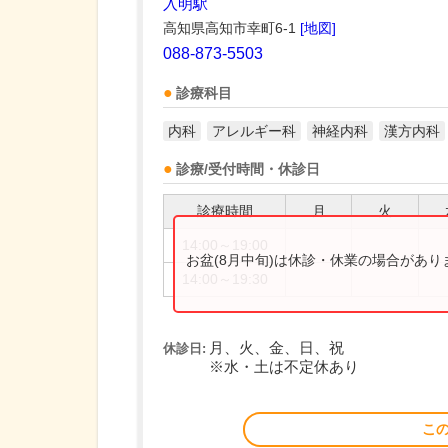
入明駅
高知県高知市幸町6-1
[地図]
088-873-5503
診療科目
内科
アレルギー科
神経内科
漢方内科
診療/受付時間・休診日
診療時間
月
火
14:00～19:00
お盆(8月中旬)は休診・休業の場合があ
14:00～19:30
月、火、金、日、祝
休診日:
※水・土は不定休あり
こ