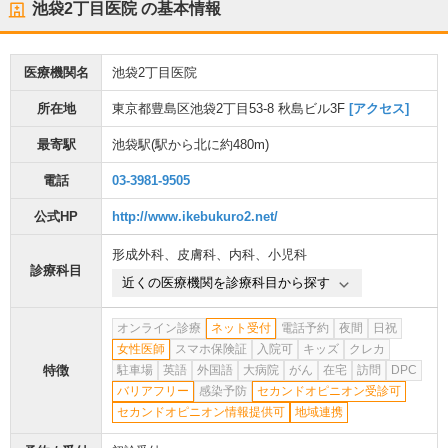
池袋2丁目医院
の基本情報
医療機関名
池袋2丁目医院
所在地
東京都豊島区池袋2丁目53-8 秋島ビル3F
[アクセス]
最寄駅
池袋駅
(駅から
北に約480m
)
電話
03-3981-9505
公式HP
http://www.ikebukuro2.net/
形成外科
、
皮膚科
、
内科
、
小児科
診療科目
近くの医療機関を診療科目から探す
オンライン診療
ネット受付
電話予約
夜間
日祝
女性医師
スマホ保険証
入院可
キッズ
クレカ
特徴
駐車場
英語
外国語
大病院
がん
在宅
訪問
DPC
バリアフリー
感染予防
セカンドオピニオン受診可
セカンドオピニオン情報提供可
地域連携