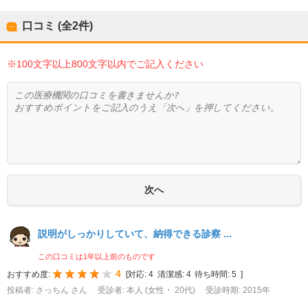
口コミ (全
2
件)
※100文字以上800文字以内でご記入ください
説明がしっかりしていて、納得できる診察 ...
この口コミは1年以上前のものです
4
おすすめ度:
[
対応:
4
清潔感:
4
待ち時間:
5
]
投稿者: さっちん さん
受診者: 本人 (女性・ 20代)
受診時期: 2015年