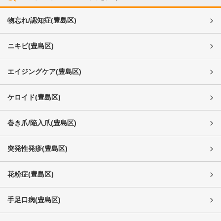
物忘れ/認知症
(
豊島区
)
ニキビ
(
豊島区
)
エイジングケア
(
豊島区
)
ケロイド
(
豊島区
)
巻き爪/陥入爪
(
豊島区
)
突発性発疹
(
豊島区
)
花粉症
(
豊島区
)
手足口病
(
豊島区
)