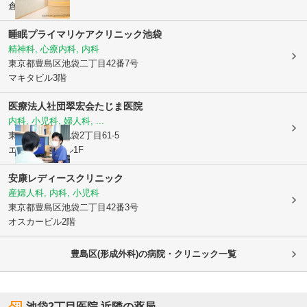
倉田ビル5F
睡眠プライマリケアクリニック池袋
精神科, 心療内科, 内科
東京都豊島区
池袋二丁目42番7号
マキタビル3階
医療法人社団翠宏会
たじま医院
内科, 小児科, 婦人科, ...
東京都豊島区
池袋2丁目61-5
エシールKTビル1F
安康レディースクリニック
産婦人科, 内科, 小児科
東京都豊島区
池袋二丁目42番3号
オスカービル2階
豊島区(形成外科)の病院・クリニック一覧
池袋2丁目医院
近隣の薬局