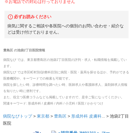
※お電話での対応は行っておりません
必ずお読みください
病気に関するご相談や各医院への個別のお問い合わせ・紹介な
どは受け付けておりません。
豊島区
の
池袋2丁目医院
情報
病院なび では、
東京都
豊島区
の
池袋2丁目医院
の
評判・求人・転職
情報を掲載してい
ます。
病院なび では市区町村別/診療科目別に病院・医院・薬局を探せるほか、予約ができる
医療機関や、キーワードでの検索も可能です。
病院を探したい時、診療時間を調べたい時、医師求人や看護師求人、薬剤師求人情報
を知りたい時に便利です。
また、役立つ医療コラムなども掲載していますので、是非ご覧になってください。
関連キーワード:
形成外科 / 皮膚科 / 内科 / 小児科 / 医院 / かかりつけ
病院なびトップ
>
東京都
>
豊島区
>
形成外科
皮膚科
... >
池袋2丁目
医院