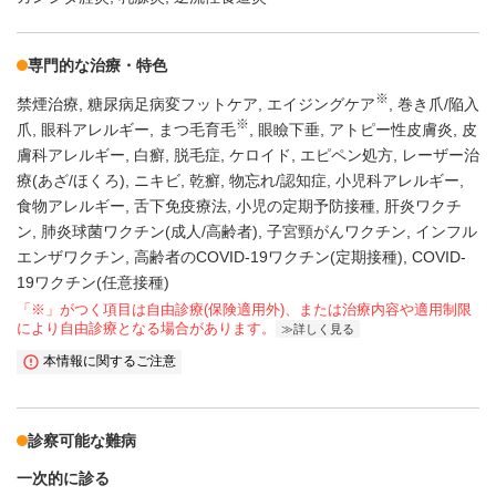
専門的な治療・特色
※
禁煙治療
糖尿病足病変フットケア
エイジングケア
巻き爪/陥入
※
爪
眼科アレルギー
まつ毛育毛
眼瞼下垂
アトピー性皮膚炎
皮
膚科アレルギー
白癬
脱毛症
ケロイド
エピペン処方
レーザー治
療(あざ/ほくろ)
ニキビ
乾癬
物忘れ/認知症
小児科アレルギー
食物アレルギー
舌下免疫療法
小児の定期予防接種
肝炎ワクチ
ン
肺炎球菌ワクチン(成人/高齢者)
子宮頸がんワクチン
インフル
エンザワクチン
高齢者のCOVID-19ワクチン(定期接種)
COVID-
19ワクチン(任意接種)
「※」がつく項目は自由診療(保険適用外)、または治療内容や適用制限
により自由診療となる場合があります。
詳しく見る
本情報に関するご注意
診察可能な難病
一次的に診る