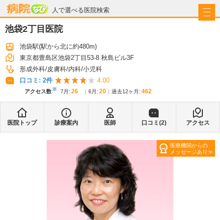
病院なび
人で選べる医院検索
池袋2丁目医院
池袋駅
(駅から
北に約480m
)
東京都豊島区池袋2丁目53-8 秋島ビル3F
形成外科
皮膚科
内科
小児科
口コミ:
2
件
4.00
※
26
20
462
アクセス数
7月
:
6月
:
過去12ヶ月:
医院トップ
診療案内
医師
口コミ(
2
)
アクセス
医療機関からの
メッセージあり