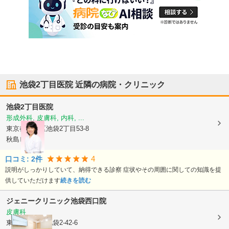
池袋2丁目医院
近隣の病院・クリニック
池袋2丁目医院
形成外科, 皮膚科, 内科, ...
東京都豊島区
池袋2丁目53-8
秋島ビル3F
4
口コミ:
2
件
説明がしっかりしていて、納得できる診察 症状やその周囲に関しての知識を提
供していただけます
続きを読む
ジェニークリニック池袋西口院
皮膚科
東京都豊島区
池袋2-42-6