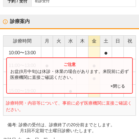
予約 / 受付
初診受付
診療案内
診療時間
月
火
水
木
金
土
日
祝
●
10:00
〜
13:00
●
●
●
11:00
〜
13:00
お盆(8月中旬)は休診・休業の場合があります。来院前に必ず
●
●
医療機関に直接ご確認ください。
15:00
〜
18:00
×閉じる
●
15:00
〜
19:00
診療時間・内容等について、事前に必ず医療機関に直接ご確認く
ださい。
備考:
診療の受付は、診療終了の20分前までとします。
月1回不定期で土曜日診療いたします。