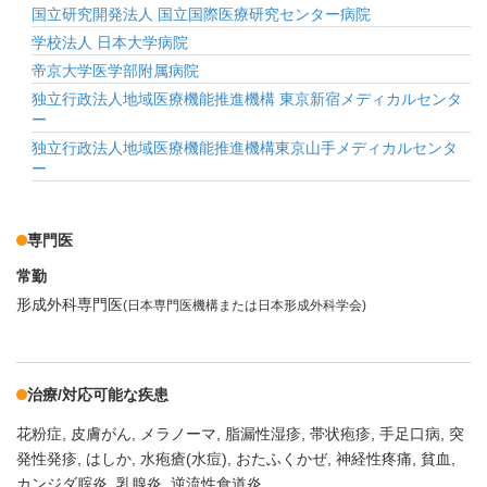
国立研究開発法人 国立国際医療研究センター病院
学校法人 日本大学病院
帝京大学医学部附属病院
独立行政法人地域医療機能推進機構 東京新宿メディカルセンタ
ー
独立行政法人地域医療機能推進機構東京山手メディカルセンタ
ー
専門医
常勤
形成外科専門医
(日本専門医機構または日本形成外科学会)
治療/対応可能な疾患
花粉症
皮膚がん
メラノーマ
脂漏性湿疹
帯状疱疹
手足口病
突
発性発疹
はしか
水疱瘡(水痘)
おたふくかぜ
神経性疼痛
貧血
カンジダ腟炎
乳腺炎
逆流性食道炎