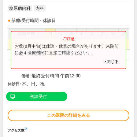
糖尿病内科
内科
診療/受付時間・休診日
診療時間
月
火
水
木
金
土
日
祝
9:00～13:00
●
●
●
●
●
お盆(8月中旬)は休診・休業の場合があります。来院前
に必ず医療機関に直接ご確認ください。
15:30～18:30
●
●
●
●
×閉じる
最終受付時間 午前12:30
備考:
木、日、祝
休診日:
初診受付
この医院の詳細をみる
※
アクセス数