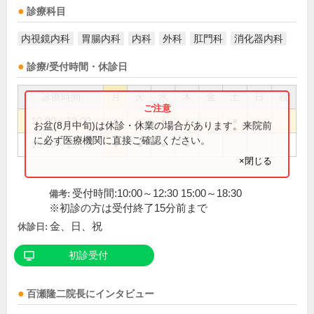
診療科目
内視鏡内科
胃腸内科
内科
外科
肛門科
消化器内科
診療/受付時間・休診日
診療時間
月
火
水
木
金
土
日
祝
10:00～13:00
●
●
●
●
●
お盆(8月中旬)は休診・休業の場合があります。来院前
に必ず医療機関に直接ご確認ください。
15:00～19:00
●
●
●
●
×閉じる
受付時間:10:00～12:30 15:00～18:30
備考:
※初診の方は受付終了15分前まで
金、日、祝
休診日:
初診受付
百瀬隆二
院長
にインタビュー