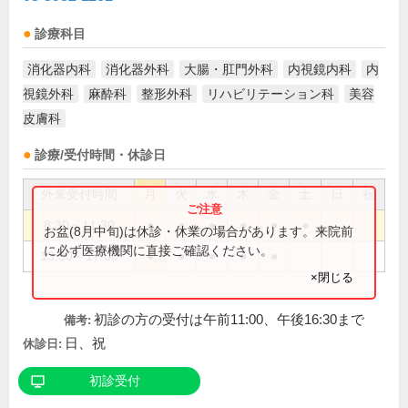
診療科目
消化器内科
消化器外科
大腸・肛門外科
内視鏡内科
内
視鏡外科
麻酔科
整形外科
リハビリテーション科
美容
皮膚科
診療/受付時間・休診日
外来受付時間
月
火
水
木
金
土
日
祝
8:30～11:30
●
●
●
●
●
●
お盆(8月中旬)は休診・休業の場合があります。来院前
に必ず医療機関に直接ご確認ください。
13:30～17:00
●
●
●
●
●
×閉じる
初診の方の受付は午前11:00、午後16:30まで
備考:
日、祝
休診日:
初診受付