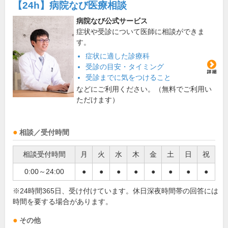
【24h】
病院なび医療相談
病院なび公式サービス
症状や受診について医師に相談ができま
す。
症状に適した診療科
受診の目安・タイミング
受診までに気をつけること
などにご利用ください。（無料でご利用い
ただけます）
相談／受付時間
相談受付時間
月
火
水
木
金
土
日
祝
0:00～24:00
●
●
●
●
●
●
●
●
※24時間365日、受け付けています。休日深夜時間帯の回答には
時間を要する場合があります。
その他