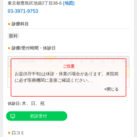
東京都豊島区池袋2丁目38-6
[地図]
03-3971-9753
診療科目
眼科
診療/受付時間・休診日
診療時間
月
火
水
木
金
土
日
祝
9:00～12:00
●
●
●
●
●
お盆(8月中旬)は休診・休業の場合があります。来院前
に必ず医療機関に直接ご確認ください。
14:00～17:30
●
●
●
●
×閉じる
木、日、祝
休診日:
初診受付
口コミ