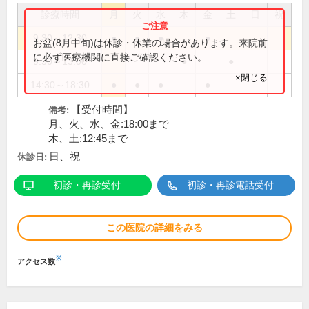
診療時間
月
火
水
木
金
土
日
祝
9:30～12:30
●
●
●
●
お盆(8月中旬)は休診・休業の場合があります。来院前
に必ず医療機関に直接ご確認ください。
9:30～13:00
●
●
×閉じる
14:30～18:30
●
●
●
●
【受付時間】
備考:
月、火、水、金:18:00まで
木、土:12:45まで
日、祝
休診日:
初診・再診受付
初診・再診電話受付
この医院の詳細をみる
※
アクセス数