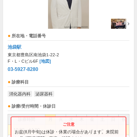
所在地・電話番号
池袋駅
東京都豊島区南池袋1-22-2
F・L・Cビル6F
[地図]
03-5927-8280
診療科目
消化器内科
泌尿器科
診療/受付時間・休診日
診療時間
月
火
水
木
金
土
日
祝
10:00～14:00
●
●
●
●
●
●
●
お盆(8月中旬)は休診・休業の場合があります。来院前