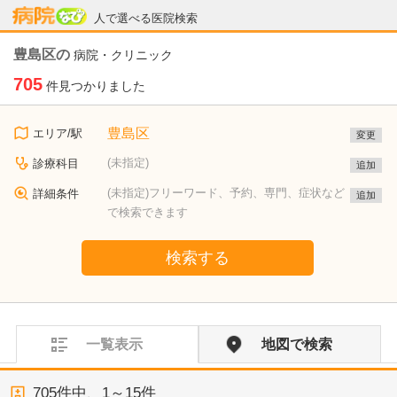
病院なび
人で選べる医院検索
豊島区の
病院・クリニック
705
件見つかりました
豊島区
エリア/駅
変更
(未指定)
診療科目
追加
(未指定)フリーワード、予約、専門、症状など
詳細条件
追加
で検索できます
検索する
一覧表示
地図で検索
705
件中、
1～15件