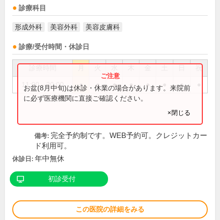
診療科目
形成外科
美容外科
美容皮膚科
診療/受付時間・休診日
診療時間
月
火
水
木
金
土
日
祝
11:00～20:00
●
●
●
●
●
●
●
●
お盆(8月中旬)は休診・休業の場合があります。来院前
に必ず医療機関に直接ご確認ください。
×閉じる
完全予約制です。WEB予約可。クレジットカー
備考:
ド利用可。
年中無休
休診日:
初診受付
この医院の詳細をみる