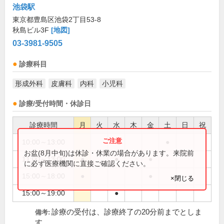
池袋駅
東京都豊島区池袋2丁目53-8
秋島ビル3F
[地図]
03-3981-9505
診療科目
形成外科
皮膚科
内科
小児科
診療/受付時間・休診日
診療時間
月
火
水
木
金
土
日
祝
10:00～13:00
●
お盆(8月中旬)は休診・休業の場合があります。来院前
11:00～13:00
●
●
●
に必ず医療機関に直接ご確認ください。
15:00～18:00
●
●
×閉じる
15:00～19:00
●
診療の受付は、診療終了の20分前までとしま
備考:
す。