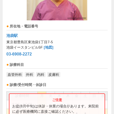
所在地・電話番号
池袋駅
東京都豊島区東池袋1丁目7-5
池袋イースタンビル5F
[地図]
03-6908-2272
診療科目
血管外科
外科
内科
皮膚科
診療/受付時間・休診日
診療時間
月
火
水
木
金
土
日
祝
9:00～12:00
●
お盆(8月中旬)は休診・休業の場合があります。来院前
に必ず医療機関に直接ご確認ください。
9:00～13:00
●
●
●
●
●