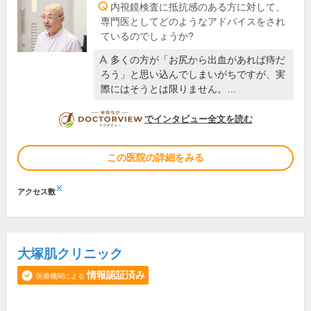
内視鏡検査に抵抗感のある方に対して、
専門医としてどのようなアドバイスをされ
ているのでしょうか?
多くの方が「お尻から出血があれば痔だ
ろう」と思い込んでしまいがちですが、実
際にはそうとは限りません。…
DOCTORVIEW
でインタビュー全文を読む
この医院の詳細をみる
※
アクセス数
大塚肌クリニック
情報認証済み
医療機関による