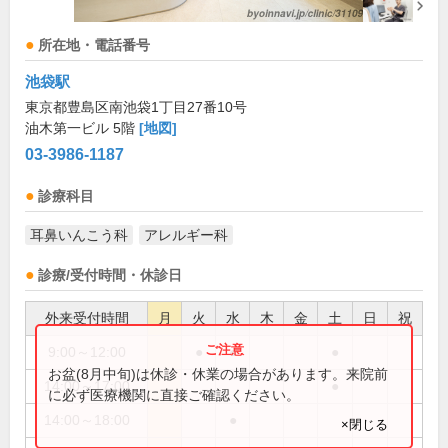
所在地・電話番号
池袋駅
東京都豊島区南池袋1丁目27番10号
油木第一ビル 5階
[地図]
03-3986-1187
診療科目
耳鼻いんこう科
アレルギー科
診療/受付時間・休診日
外来受付時間
月
火
水
木
金
土
日
祝
9:00～12:00
●
●
●
お盆(8月中旬)は休診・休業の場合があります。来院前
14:00～17:00
●
に必ず医療機関に直接ご確認ください。
14:00～18:00
●
×閉じる