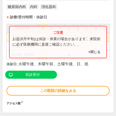
糖尿病内科
内科
消化器科
診療/受付時間・休診日
診療時間
月
火
水
木
金
土
日
祝
9:00～12:30
●
●
●
●
●
お盆(8月中旬)は休診・休業の場合があります。来院前
に必ず医療機関に直接ご確認ください。
14:30～18:30
●
●
●
×閉じる
15:00～20:00
●
火曜午後、木曜午前、土曜午後、日、祝
休診日:
初診受付
この医院の詳細をみる
※
アクセス数