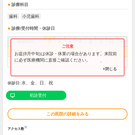
診療科目
歯科
小児歯科
診療/受付時間・休診日
診療時間
月
火
水
木
金
土
日
祝
9:30～13:00
●
●
●
●
お盆(8月中旬)は休診・休業の場合があります。来院前
に必ず医療機関に直接ご確認ください。
14:30～19:00
●
●
●
●
×閉じる
水、金、日、祝
休診日:
初診受付
この医院の詳細をみる
※
アクセス数