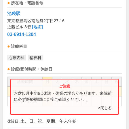
所在地・電話番号
池袋駅
東京都豊島区南池袋2丁目27-16
近藤ビル 3階
[地図]
03-6914-1304
診療科目
心療内科
精神科
診療/受付時間・休診日
診療時間
月
火
水
木
金
土
日
祝
10:30～14:00
●
●
●
●
●
お盆(8月中旬)は休診・休業の場合があります。来院前
に必ず医療機関に直接ご確認ください。
16:00～19:30
●
●
●
●
●
×閉じる
土、日、祝、夏期、年末年始
休診日: