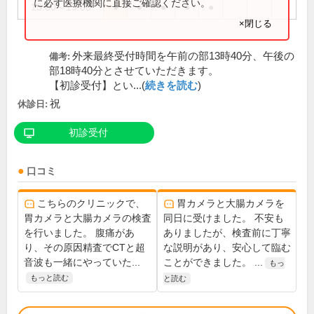
に必ず医療機関に直接ご確認ください。
15:00～19:00
●
●
●
●
●
×閉じる
外来最終受付時間を午前の部13時40分、午後の
備考:
部18時40分とさせていただきます。
【初診受付】とい...(
続きを読む
)
祝
休診日:
初診受付
口コミ
こちらのクリニックで、
胃カメラと大腸カメラを
胃カメラと大腸カメラの検査
同日に受けました。 不安も
を行いました。 腹痛があ
ありましたが、検査前に丁寧
り、その原因精査でCTと超
な説明があり、安心して臨む
音波も一緒にやっていた...
ことができました。 ...
もっ
もっと読む
と読む