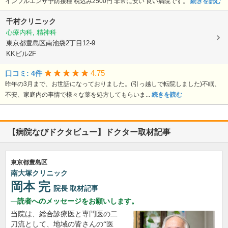
インフルエンザ予防接種 税込み2500円 非常に安い 良い病院です。
続きを読む
千村クリニック
心療内科, 精神科
東京都豊島区南池袋2丁目12-9
KKビル2F
4.75
口コミ: 4件
昨年の3月まで、お世話になっておりました。(引っ越しで転院しました)不眠、
不安、家庭内の事情で様々な薬を処方してもらいま...
続きを読む
【病院なびドクタビュー】ドクター取材記事
東京都豊島区
南大塚クリニック
岡本 完
院長
取材記事
読者へのメッセージをお願いします。
当院は、総合診療医と専門医の二
刀流として、地域の皆さんの“医