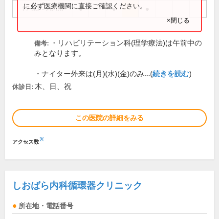
に必ず医療機関に直接ご確認ください。
17:30～20:00
●
●
●
×閉じる
・リハビリテーション科(理学療法)は午前中の
備考:
みとなります。
・ナイター外来は(月)(水)(金)のみ...(
続きを読む
)
木、日、祝
休診日:
この医院の詳細をみる
※
アクセス数
しおばら内科循環器クリニック
所在地・電話番号