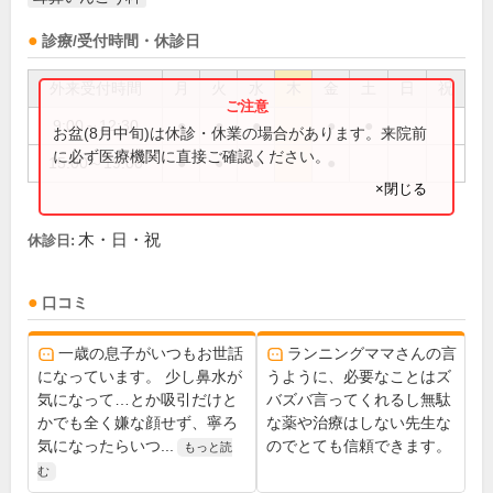
診療/受付時間・休診日
外来受付時間
月
火
水
木
金
土
日
祝
9:00～12:30
●
●
●
●
●
お盆(8月中旬)は休診・休業の場合があります。来院前
に必ず医療機関に直接ご確認ください。
15:00～19:00
●
●
●
●
×閉じる
木・日・祝
休診日:
口コミ
一歳の息子がいつもお世話
ランニングママさんの言
になっています。 少し鼻水が
うように、必要なことはズ
気になって…とか吸引だけと
バズバ言ってくれるし無駄
かでも全く嫌な顔せず、寧ろ
な薬や治療はしない先生な
気になったらいつ...
のでとても信頼できます。
もっと読
む