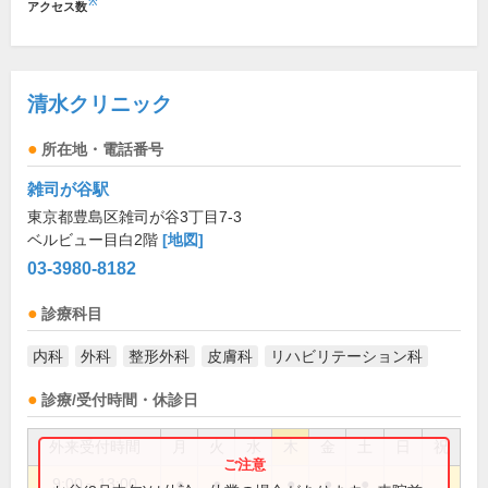
※
アクセス数
清水クリニック
所在地・電話番号
雑司が谷駅
東京都豊島区雑司が谷3丁目7-3
ベルビュー目白2階
[地図]
03-3980-8182
診療科目
内科
外科
整形外科
皮膚科
リハビリテーション科
診療/受付時間・休診日
外来受付時間
月
火
水
木
金
土
日
祝
9:00～13:00
●
●
●
●
●