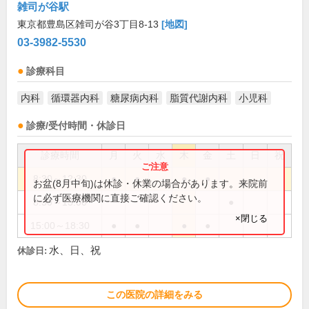
雑司が谷駅
東京都豊島区雑司が谷3丁目8-13
[地図]
03-3982-5530
診療科目
内科
循環器内科
糖尿病内科
脂質代謝内科
小児科
診療/受付時間・休診日
診療時間
月
火
水
木
金
土
日
祝
8:30～12:30
●
●
●
●
お盆(8月中旬)は休診・休業の場合があります。来院前
に必ず医療機関に直接ご確認ください。
8:30～13:00
●
×閉じる
15:00～18:30
●
●
●
●
水、日、祝
休診日:
この医院の詳細をみる