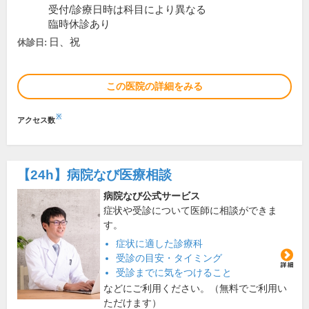
受付/診療日時は科目により異なる
臨時休診あり
日、祝
休診日:
この医院の詳細をみる
※
アクセス数
【24h】
病院なび医療相談
病院なび公式サービス
症状や受診について医師に相談ができま
す。
症状に適した診療科
受診の目安・タイミング
受診までに気をつけること
などにご利用ください。（無料でご利用い
ただけます）