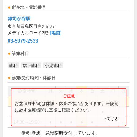
所在地・電話番号
雑司が谷駅
東京都豊島区目白2-5-27
メディカルロード2階
[地図]
03-5979-2533
診療科目
歯科
矯正歯科
小児歯科
診療/受付時間・休診日
診療時間
月
火
水
木
金
土
日
祝
9:00～12:30
●
●
●
●
●
●
お盆(8月中旬)は休診・休業の場合があります。来院前
に必ず医療機関に直接ご確認ください。
14:00～17:00
●
×閉じる
14:00～19:00
●
●
●
●
●
新患・急患随時受付しています。
備考: