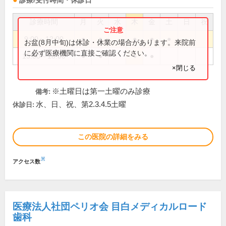
診療/受付時間・休診日
診療時間
月
火
水
木
金
土
日
祝
9:00～12:00
●
●
●
●
●
お盆(8月中旬)は休診・休業の場合があります。来院前
に必ず医療機関に直接ご確認ください。
15:00～18:00
●
●
●
●
×閉じる
※土曜日は第一土曜のみ診療
備考:
水、日、祝、第2.3.4.5土曜
休診日:
この医院の詳細をみる
※
アクセス数
医療法人社団ペリオ会 目白メディカルロード
歯科