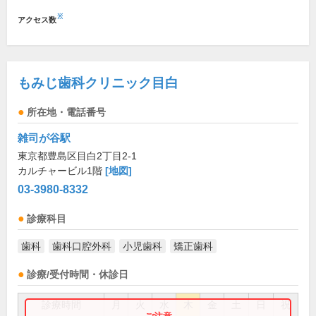
※
アクセス数
もみじ歯科クリニック目白
所在地・電話番号
雑司が谷駅
東京都豊島区目白2丁目2-1
カルチャービル1階
[地図]
03-3980-8332
診療科目
歯科
歯科口腔外科
小児歯科
矯正歯科
診療/受付時間・休診日
診療時間
月
火
水
木
金
土
日
祝