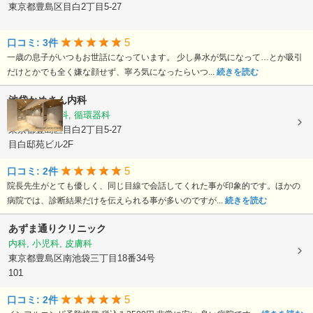
東京都豊島区目白2丁目5-27
5
口コミ: 3件
一歳の息子がいつもお世話になっています。 少し鼻水が気になって…とか吸引
だけとかでも全く嫌な顔せず、寧ろ気になったらいつ...
続きを読む
池袋かめさん内科
内科, 消化器科, 循環器科
東京都豊島区目白2丁目5-27
目白邸苑ビル2F
5
口コミ: 2件
院長先生がとても優しく、同じ目線で会話してくれた事が印象的です。ほかの
病院では、診断結果だけを伝えられる事が多いのですが...
続きを読む
あずま通りクリニック
内科, 小児科, 皮膚科
東京都豊島区南池袋三丁目18番34号
101
5
口コミ: 2件