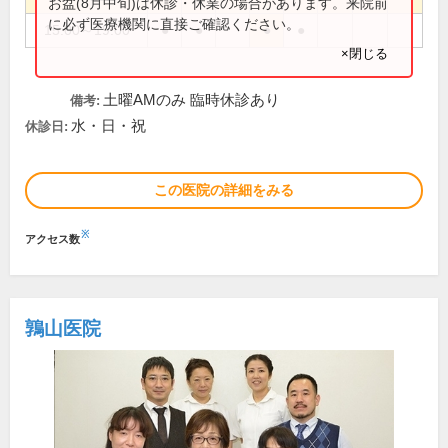
お盆(8月中旬)は休診・休業の場合があります。来院前
に必ず医療機関に直接ご確認ください。
15:00～19:00
●
●
●
●
×閉じる
土曜AMのみ 臨時休診あり
備考:
水・日・祝
休診日:
この医院の詳細をみる
※
アクセス数
鶉山医院