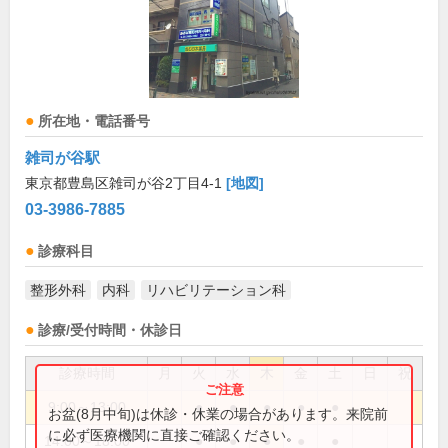
所在地・電話番号
雑司が谷駅
東京都豊島区雑司が谷2丁目4-1
[地図]
03-3986-7885
診療科目
整形外科
内科
リハビリテーション科
診療/受付時間・休診日
診療時間
月
火
水
木
金
土
日
祝
9:00～13:00
●
●
●
●
●
お盆(8月中旬)は休診・休業の場合があります。来院前
に必ず医療機関に直接ご確認ください。
14:00～18:00
●
●
●
●
●