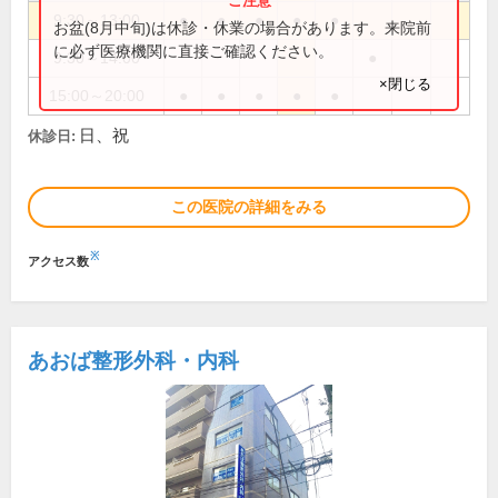
9:30～13:00
●
●
●
●
●
お盆(8月中旬)は休診・休業の場合があります。来院前
に必ず医療機関に直接ご確認ください。
9:30～14:00
●
×閉じる
15:00～20:00
●
●
●
●
●
日、祝
休診日:
この医院の詳細をみる
※
アクセス数
あおば整形外科・内科