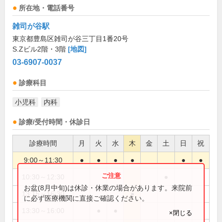
所在地・電話番号
雑司が谷駅
東京都豊島区雑司が谷三丁目1番20号
S.Zビル2階・3階
[地図]
03-6907-0037
診療科目
小児科
内科
診療/受付時間・休診日
診療時間
月
火
水
木
金
土
日
祝
9:00～11:30
●
●
●
●
●
●
10:30～12:30
●
お盆(8月中旬)は休診・休業の場合があります。来院前
13:15～16:30
●
に必ず医療機関に直接ご確認ください。
13:30～16:00
●
●
×閉じる