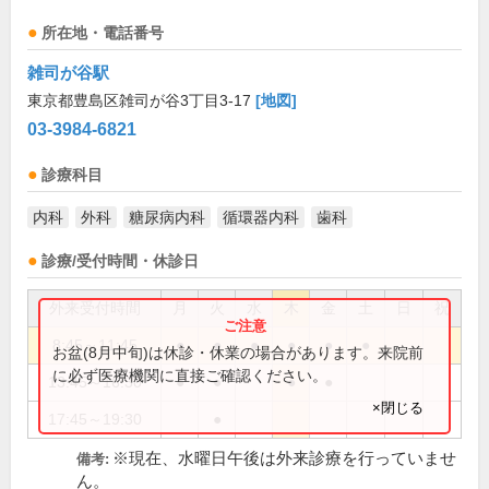
所在地・電話番号
雑司が谷駅
東京都豊島区雑司が谷3丁目3-17
[地図]
03-3984-6821
診療科目
内科
外科
糖尿病内科
循環器内科
歯科
診療/受付時間・休診日
外来受付時間
月
火
水
木
金
土
日
祝
8:45～11:45
●
●
●
●
●
●
お盆(8月中旬)は休診・休業の場合があります。来院前
に必ず医療機関に直接ご確認ください。
13:45～16:30
●
●
●
●
×閉じる
17:45～19:30
●
※現在、水曜日午後は外来診療を行っていませ
備考:
ん。