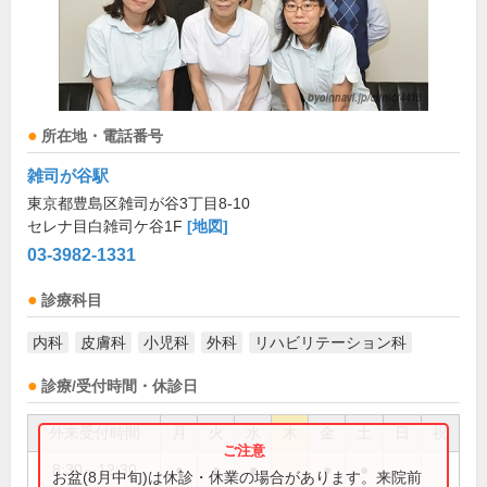
所在地・電話番号
雑司が谷駅
東京都豊島区雑司が谷3丁目8-10
セレナ目白雑司ケ谷1F
[地図]
03-3982-1331
診療科目
内科
皮膚科
小児科
外科
リハビリテーション科
診療/受付時間・休診日
外来受付時間
月
火
水
木
金
土
日
祝
8:30～12:30
●
●
●
●
●
お盆(8月中旬)は休診・休業の場合があります。来院前