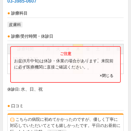
03-3985-0607
診療科目
皮膚科
診療/受付時間・休診日
診療時間
月
火
水
木
金
土
日
祝
10:00～12:30
●
●
●
●
●
お盆(8月中旬)は休診・休業の場合があります。来院前
に必ず医療機関に直接ご確認ください。
15:00～18:30
●
●
●
●
×閉じる
水、日、祝
休診日:
口コミ
こちらの病院に初めてかかったのですが、優しく丁寧に
対応していただいてとても嬉しかったです。平日のお昼前に