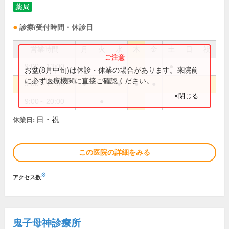
薬局
診療/受付時間・休診日
営業時間
月
火
水
木
金
土
日
祝
9:00～13:00
●
お盆(8月中旬)は休診・休業の場合があります。来院前
に必ず医療機関に直接ご確認ください。
9:00～17:00
●
●
●
●
×閉じる
9:00～20:00
●
日・祝
休業日:
この医院の詳細をみる
※
アクセス数
鬼子母神診療所