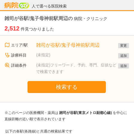
病院なび
人で選べる医院検索
雑司が谷駅/鬼子母神前駅周辺の
病院・クリニック
2,512
件見つかりました
雑司が谷駅/鬼子母神前駅周辺
エリア/駅
変更
(未指定)
診療科目
追加
(未指定)フリーワード、予約、専門、症状など
詳細条件
追加
で検索できます
検索する
※このページの医療機関・薬局は
雑司が谷駅(東京メトロ副都心線)
を中心に
直線距離の近い順で表示されています
以下の各駅(各路線)と共通の検索結果です