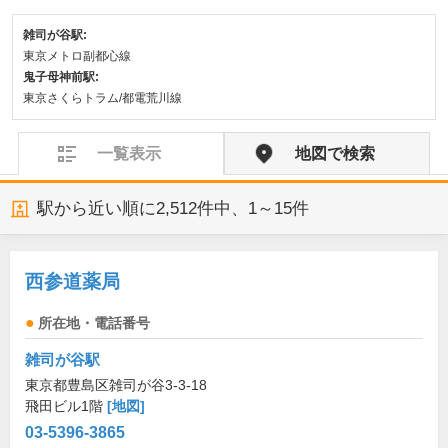
雑司が谷駅:
東京メトロ副都心線
鬼子母神前駅:
東京さくらトラム/都電荒川線
一覧表示
地図で検索
駅から近い順に
2,512
件中、
1～15件
西参道薬局
所在地・電話番号
雑司が谷駅
東京都豊島区雑司が谷3-3-18
飛田ビル1階
[地図]
03-5396-3865