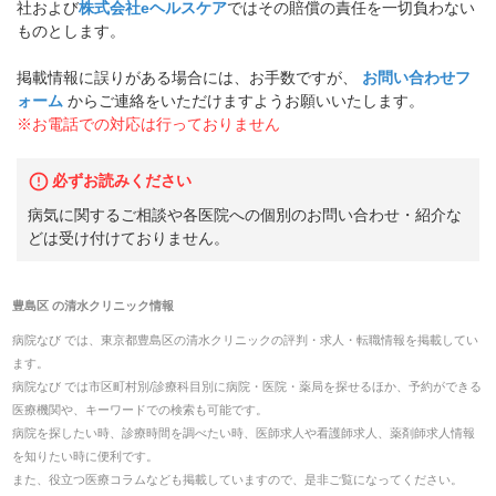
社および
株式会社eヘルスケア
ではその賠償の責任を一切負わない
ものとします。
掲載情報に誤りがある場合には、お手数ですが、
お問い合わせフ
ォーム
からご連絡をいただけますようお願いいたします。
※お電話での対応は行っておりません
必ずお読みください
病気に関するご相談や各医院への個別のお問い合わせ・紹介な
どは受け付けておりません。
豊島区
の
清水クリニック
情報
病院なび では、
東京都
豊島区
の
清水クリニック
の
評判・求人・転職
情報を掲載してい
ます。
病院なび では市区町村別/診療科目別に病院・医院・薬局を探せるほか、予約ができる
医療機関や、キーワードでの検索も可能です。
病院を探したい時、診療時間を調べたい時、医師求人や看護師求人、薬剤師求人情報
を知りたい時に便利です。
また、役立つ医療コラムなども掲載していますので、是非ご覧になってください。