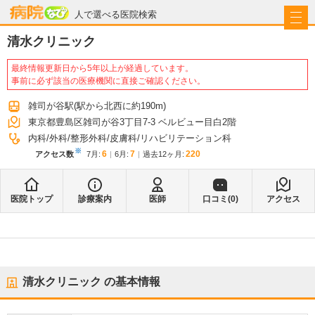
病院なび
人で選べる医院検索
清水クリニック
最終情報更新日から5年以上が経過しています。
事前に必ず該当の医療機関に直接ご確認ください。
雑司が谷駅
(駅から
北西に約190m
)
東京都豊島区雑司が谷3丁目7-3 ベルビュー目白2階
内科
外科
整形外科
皮膚科
リハビリテーション科
※
6
7
220
アクセス数
7月
:
6月
:
過去12ヶ月:
医院トップ
診療案内
医師
口コミ(
0
)
アクセス
清水クリニック
の基本情報