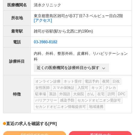
医療機関名
清水クリニック
東京都豊島区雑司が谷3丁目7-3 ベルビュー目白2階
所在地
[アクセス]
最寄駅
雑司が谷駅
(駅から
北西に約190m
)
電話
03-3980-8182
内科
、
外科
、
整形外科
、
皮膚科
、
リハビリテーション
科
診療科目
近くの医療機関を診療科目から探す
オンライン診療
ネット受付
電話予約
夜間
日祝
女性医師
スマホ保険証
入院可
キッズ
クレカ
特徴
駐車場
英語
外国語
大病院
がん
在宅
訪問
DPC
バリアフリー
感染予防
セカンドオピニオン受診可
セカンドオピニオン情報提供可
地域連携
直近の求人を確認する
[PR]