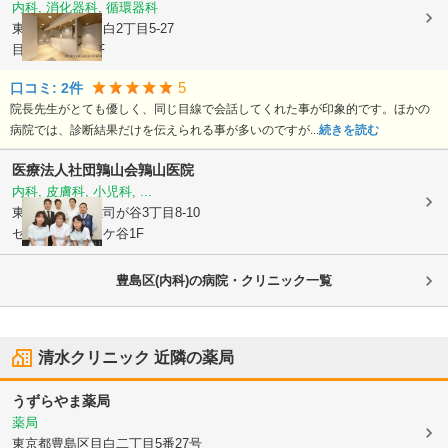
内科, 消化器科, 循環器科
東京都豊島区
目白2丁目5-27
目白邸苑ビル2F
5
口コミ:
2
件
院長先生がとても優しく、同じ目線で会話してくれた事が印象的です。ほかの
病院では、診断結果だけを伝えられる事が多いのですが...
続きを読む
医療法人社団鶉山会
鶉山医院
内科, 皮膚科, 小児科, ...
東京都豊島区
雑司が谷3丁目8-10
セレナ目白雑司ケ谷1F
豊島区(内科)の病院・クリニック一覧
清水クリニック
近隣の薬局
うずらやま薬局
薬局
東京都豊島区
目白二丁目5番27号