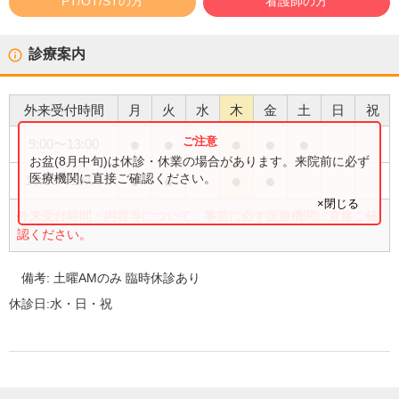
PT/OT/STの方
看護師の方
診療案内
外来受付時間
月
火
水
木
金
土
日
祝
●
●
●
●
●
9:00
〜
13:00
お盆(8月中旬)は休診・休業の場合があります。来院前に必ず
●
●
●
●
医療機関に直接ご確認ください。
15:00
〜
19:00
×閉じる
外来受付時間・内容等について、事前に必ず医療機関に直接ご確
認ください。
備考:
土曜AMのみ 臨時休診あり
休診日:
水・日・祝