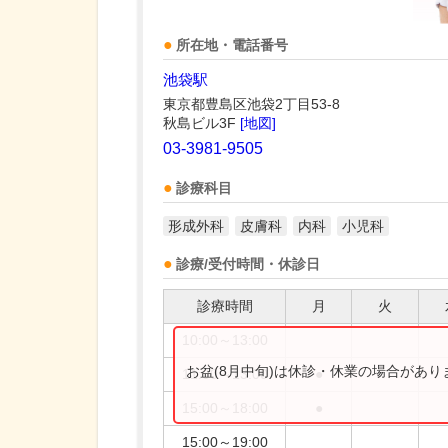
所在地・電話番号
池袋駅
東京都豊島区池袋2丁目53-8
秋島ビル3F
[地図]
03-3981-9505
診療科目
形成外科
皮膚科
内科
小児科
診療/受付時間・休診日
診療時間
月
火
10:00～13:00
お盆(8月中旬)は休診・休業の場合があ
11:00～13:00
●
15:00～18:00
●
15:00～19:00