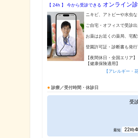
オンライン診
【 24h 】 今から受診できる
ニキビ、アトピーや水虫な
ご自宅・オフィスで受診出
お薬はお近くの薬局、宅配
登園許可証・診断書も発行
【夜間休日・全国エリア】
【健康保険適用】
【アレルギー・
診療／受付時間・休診日
受
22
4
時
最短