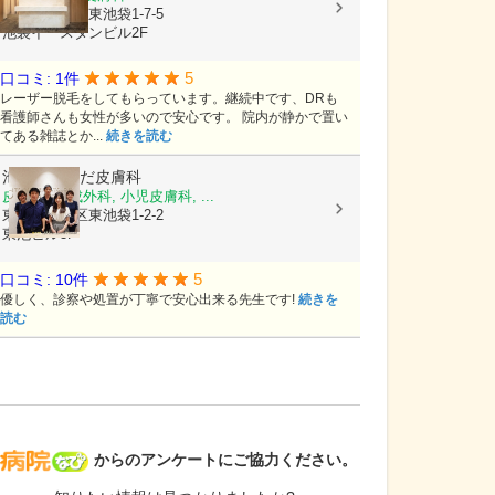
東京都豊島区東池袋1-7-5
池袋イースタンビル2F
5
口コミ: 1件
レーザー脱毛をしてもらっています。継続中です、DRも
看護師さんも女性が多いので安心です。 院内が静かで置い
てある雑誌とか...
続きを読む
池袋駅前のだ皮膚科
皮膚科, 形成外科, 小児皮膚科, ...
東京都豊島区東池袋1-2-2
東池ビル3F
5
口コミ: 10件
優しく、診察や処置が丁寧で安心出来る先生です!
続きを
読む
病院なび
からのアンケートにご協力ください。