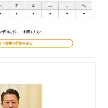
水
木
金
土
日
祝
●
●
●
●
●
●
が困難な際にご利用ください
イン診療の詳細をみる