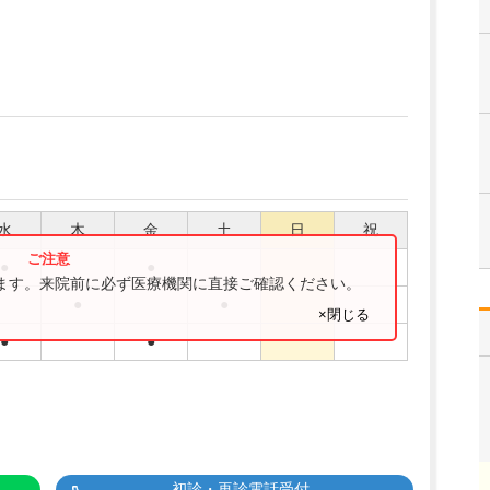
水
木
金
土
日
祝
●
●
ります。来院前に必ず医療機関に直接ご確認ください。
●
●
×閉じる
●
●
初診・再診電話受付