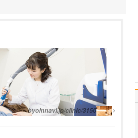
当院は、総合診療医と専
門医の二刀流として、地
域の皆さんの“医療の総合
窓口”となり、健康を支え
るパートナーでありたい
と考えています。どんな
小さなお悩みでも気軽に
相談できる場所と思って
いただけるよう、患者…
>>記事全文を読む