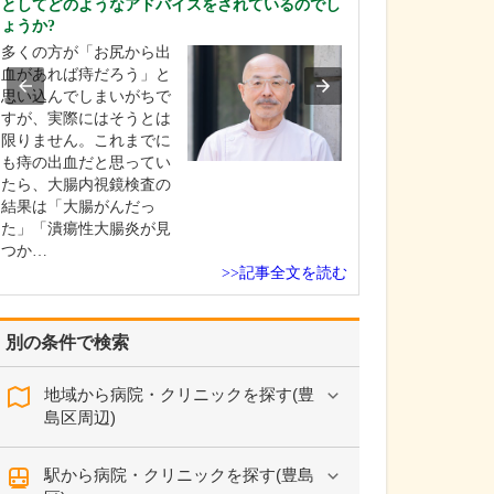
としてどのようなアドバイスをされているのでし
患者さんに気軽
ょうか?
ていただけるよ
多くの方が「お尻から出
んなときも笑顔
血があれば痔だろう」と
ことを心がけて
思い込んでしまいがちで
さまざまな症状
すが、実際にはそうとは
も、子育て上の
限りません。これまでに
ても、自分だけ
も痔の出血だと思ってい
んでいても事態
たら、大腸内視鏡検査の
りません。また
結果は「大腸がんだっ
のニ…
た」「潰瘍性大腸炎が見
つか…
>>記事全文を読む
別の条件で検索
地域から病院・クリニックを探す(豊
島区周辺)
駅から病院・クリニックを探す(豊島