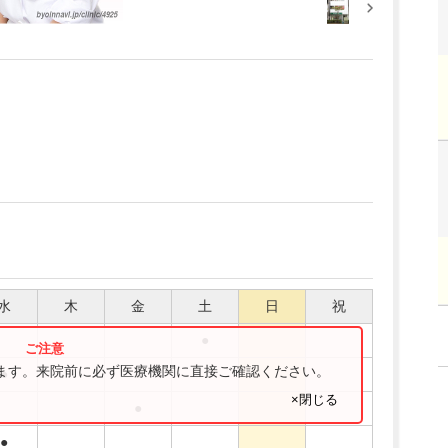
水
木
金
土
日
祝
●
ります。来院前に必ず医療機関に直接ご確認ください。
●
●
×閉じる
●
●