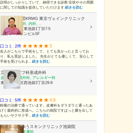
説明がしっかりしていて、納得できる診察 症状やその周囲
に関しての知識を提供していただけます
続きを読む
医療法人社団KRMG
東京ヴェインクリニック
血管外科, 外科, 内科, ...
東京都豊島区東池袋1丁目7-5
池袋イースタンビル5F
5
口コミ: 2件
友人がこちらで手術をして、とても良かったと言ってお
り、私も受診しました。 先生がとても優しくて、安心して
手術を受けられま...
続きを読む
立教通り皮フ科形成外科
皮膚科, 形成外科, アレルギー科
東京都豊島区西池袋3丁目29-9
4.8
口コミ: 5件
粉瘤の治療で通っています。皮膚科をダラダラと通ったあ
げく最終的に形成へ。こちらの病院ですぱっと膿を出して
もらいサクサク手...
続きを読む
池袋皮膚科ゆうスキンクリニック池袋院
皮膚科, 美容皮膚科