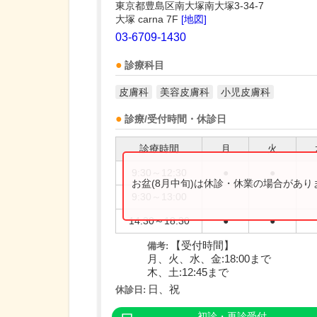
東京都豊島区南大塚南大塚3-34-7
大塚 carna 7F
[地図]
03-6709-1430
診療科目
皮膚科
美容皮膚科
小児皮膚科
診療/受付時間・休診日
診療時間
月
火
9:30～12:30
●
●
お盆(8月中旬)は休診・休業の場合があ
9:30～13:00
14:30～18:30
●
●
【受付時間】
備考:
月、火、水、金:18:00まで
木、土:12:45まで
日、祝
休診日:
初診・再診受付