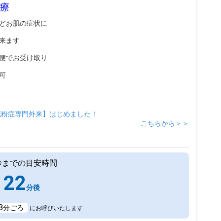
療
どお肌の症状に
来ます
便でお受け取り
可
花粉症専門外来】はじめました！
こちらから＞＞
診までの目安時間
22
分後
8
分ごろ
にお呼びいたします