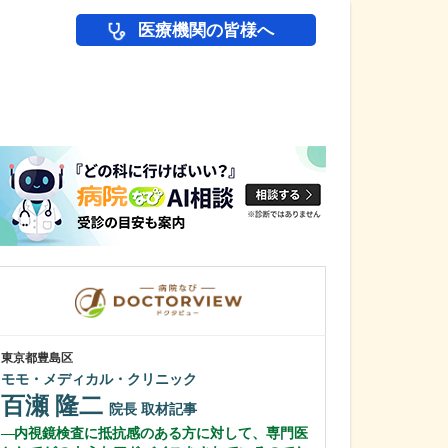
医療機関の皆様へ
医師(ドクター)の
東京都豊島区
東京都杉並区
モモ・メディカル・クリニック
ファミリークリ
百瀬 隆二
根岸 舞
院長
取材記事
医
内視鏡検査に抵抗感のある方に対して、専門医
毎日の診察で心