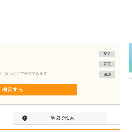
変更
変更
門、症状などで検索できます
追加
検索する
東京都豊島区
南大塚クリニック
地図で検索
岡本 完
院長
取材記事
読者へのメッセージをお願いします。