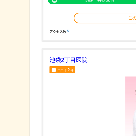
こ
※
アクセス数
池袋2丁目医院
2
口コミ
件