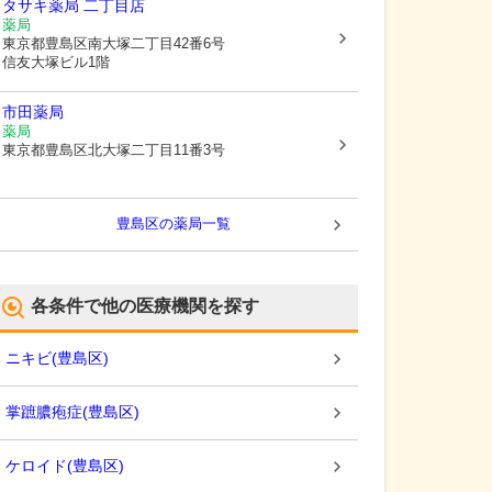
タサキ薬局 二丁目店
薬局
東京都豊島区
南大塚二丁目42番6号
信友大塚ビル1階
市田薬局
薬局
東京都豊島区
北大塚二丁目11番3号
豊島区
の薬局一覧
各条件で他の医療機関を探す
ニキビ
(
豊島区
)
掌蹠膿疱症
(
豊島区
)
ケロイド
(
豊島区
)