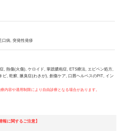
足口病
突発性発疹
症
熱傷(火傷)
ケロイド
掌蹠膿疱症
ETS療法
エピペン処方
キビ
乾癬
腋臭症(わきが)
創傷ケア
口唇ヘルペスのPIT
イン
治療内容や適用制限により自由診療となる場合があります。
情報に関するご注意】