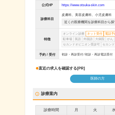
公式HP
https://www.otsuka-skin.com
皮膚科
、
美容皮膚科
、
小児皮膚科
診療科目
近くの医療機関を診療科目から探
オンライン診療
ネット受付
電話予
特徴
駐車場
英語
外国語
大病院
がん
セカンドオピニオン受診可
セカンド
予約 / 受付
初診・再診受付
初診・再診電話受付
直近の求人を確認する
[PR]
医師の方
診療案内
診療時間
月
火