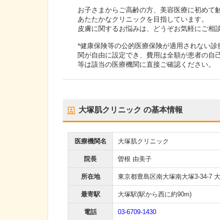
お子さまからご高齢の方、美容医療に初めて
あたたかなクリニックを目指しています。
皮膚に関するお悩みは、どうぞお気軽にご相
*健康保険等の公的医療保険が適用されない
関が自由に設定でき、費用は全額が患者の自
等は該当の医療機関に直接ご確認ください。
大塚肌クリニック
の基本情報
医療機関名
大塚肌クリニック
院長
曽根 由美子
所在地
東京都豊島区南大塚南大塚3-34-7 大塚 
最寄駅
大塚駅
(駅から
西に約90m
)
電話
03-6709-1430