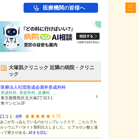
医療機関の皆様へ
大塚肌クリニック
近隣の病院・クリニ
ック
医療法人社団形成会
酒井形成外科
形成外科, 美容外科, 皮膚科, ...
東京都豊島区
北大塚2丁目3-1
角マンビル2F
4.75
口コミ:
4
件
あごが引っ込んでいるのがコンプレックスで、こちらでカ
ルシウムアパタイト製剤注入しました。 ヒアルロン酸と違
って硬さがある...
続きを読む