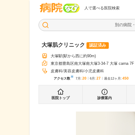
病院なび
人で選べる医院検索
大塚肌クリニック
認証済み
大塚駅
(駅から
西に約90m
)
東京都豊島区南大塚南大塚3-34-7 大塚 carna 7F
皮膚科
美容皮膚科
小児皮膚科
※
20
27
450
アクセス数
7月
:
6月
:
過去12ヶ月:
医院トップ
診療案内