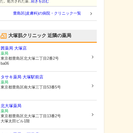
た。処方された薬...
続きを読む
豊島区(皮膚科)の病院・クリニック一覧
大塚肌クリニック
近隣の薬局
茜薬局 大塚店
薬局
東京都豊島区
北大塚二丁目2番2号
ba06
タサキ薬局 大塚駅前店
薬局
東京都豊島区
南大塚三丁目53番5号
北大塚薬局
薬局
東京都豊島区
北大塚二丁目13番2号
大塚太田ビル1階