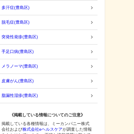
多汗症
(
豊島区
)
脱毛症
(
豊島区
)
突発性発疹
(
豊島区
)
手足口病
(
豊島区
)
メラノーマ
(
豊島区
)
皮膚がん
(
豊島区
)
脂漏性湿疹
(
豊島区
)
《掲載している情報についてのご注意》
掲載している各種情報は、ミーカンパニー株式
会社および
株式会社eヘルスケア
が調査した情報