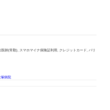
性医師(常勤)
スマホマイナ保険証利用
クレジットカード
バリ
大塚病院