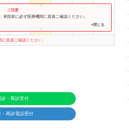
●
●
●
●
す。来院前に必ず医療機関に直接ご確認ください。
×閉じる
●
●
関に直接ご確認ください。
初診・再診受付
診・再診電話受付