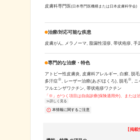
皮膚科専門医
(日本専門医機構または日本皮膚科学会)
治療/対応可能な疾患
皮膚がん
メラノーマ
脂漏性湿疹
帯状疱疹
手
専門的な治療・特色
アトピー性皮膚炎
皮膚科アレルギー
白癬
脱毛
※
※
多汗症
レーザー治療(あざ/ほくろ)
脱毛
ニ
フルエンザワクチン
帯状疱疹ワクチン
「※」がつく項目は自由診療(保険適用外)、または
詳しく見る
本情報に関するご注意
【掲載