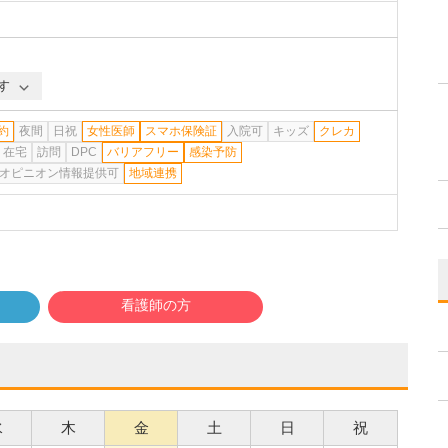
す
約
夜間
日祝
女性医師
スマホ保険証
入院可
キッズ
クレカ
在宅
訪問
DPC
バリアフリー
感染予防
オピニオン情報提供可
地域連携
看護師の方
水
木
金
土
日
祝