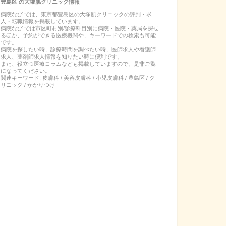
豊島区
の
大塚肌クリニック
情報
病院なび では、
東京都
豊島区
の
大塚肌クリニック
の
評判・求
人・転職
情報を掲載しています。
病院なび では市区町村別/診療科目別に病院・医院・薬局を探せ
るほか、予約ができる医療機関や、キーワードでの検索も可能
です。
病院を探したい時、診療時間を調べたい時、医師求人や看護師
求人、薬剤師求人情報を知りたい時に便利です。
また、役立つ医療コラムなども掲載していますので、是非ご覧
になってください。
関連キーワード:
皮膚科 / 美容皮膚科 / 小児皮膚科 / 豊島区 / ク
リニック / かかりつけ