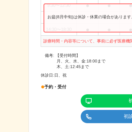
●
●
9:30
〜
12:30
お盆(8月中旬)は休診・休業の場合がありま
9:30
〜
13:00
●
●
14:30
〜
18:30
診療時間・内容等について、事前に必ず医療機
備考:
【受付時間】
月、火、水、金:18:00まで
木、土:12:45まで
休診日:
日、祝
予約・受付
初