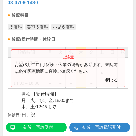
03-6709-1430
診療科目
皮膚科
美容皮膚科
小児皮膚科
診療/受付時間・休診日
診療時間
月
火
水
木
金
土
日
祝
9:30～12:30
●
●
●
●
お盆(8月中旬)は休診・休業の場合があります。来院前
に必ず医療機関に直接ご確認ください。
9:30～13:00
●
●
×閉じる
14:30～18:30
●
●
●
●
【受付時間】
備考:
月、火、水、金:18:00まで
木、土:12:45まで
日、祝
休診日:
初診・再診受付
初診・再診電話受付