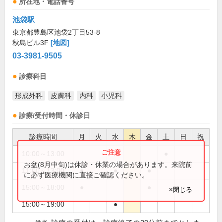
所在地・電話番号
池袋駅
東京都豊島区池袋2丁目53-8
秋島ビル3F
[地図]
03-3981-9505
診療科目
形成外科
皮膚科
内科
小児科
診療/受付時間・休診日
診療時間
月
火
水
木
金
土
日
祝
10:00～13:00
●
お盆(8月中旬)は休診・休業の場合があります。来院前
11:00～13:00
●
●
●
に必ず医療機関に直接ご確認ください。
15:00～18:00
●
●
×閉じる
15:00～19:00
●