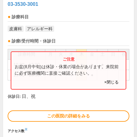
03-3530-3001
診療科目
皮膚科
アレルギー科
診療/受付時間・休診日
診療時間
月
火
水
木
金
土
日
祝
10:00～13:00
●
●
●
●
●
●
お盆(8月中旬)は休診・休業の場合があります。来院前
に必ず医療機関に直接ご確認ください。
15:00～18:30
●
●
●
●
●
×閉じる
日、祝
休診日:
この医院の詳細をみる
※
アクセス数