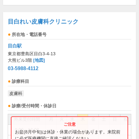
目白れい皮膚科クリニック
所在地・電話番号
目白駅
東京都豊島区目白3-4-13
大熊ビル3階
[地図]
03-5988-4112
診療科目
皮膚科
診療/受付時間・休診日
外来受付時間
月
火
水
木
金
土
日
祝
9:00～12:00
●
●
●
●
お盆(8月中旬)は休診・休業の場合があります。来院前
に必ず医療機関に直接ご確認ください。