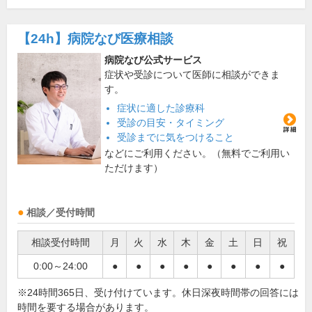
【24h】
病院なび医療相談
病院なび公式サービス
症状や受診について医師に相談ができま
す。
症状に適した診療科
受診の目安・タイミング
受診までに気をつけること
などにご利用ください。（無料でご利用い
ただけます）
相談／受付時間
相談受付時間
月
火
水
木
金
土
日
祝
0:00～24:00
●
●
●
●
●
●
●
●
※24時間365日、受け付けています。休日深夜時間帯の回答には
時間を要する場合があります。