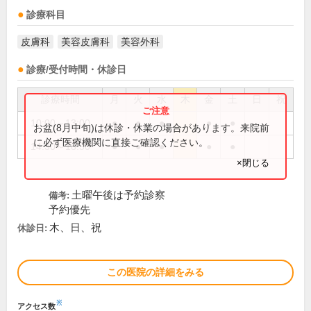
診療科目
皮膚科
美容皮膚科
美容外科
診療/受付時間・休診日
診療時間
月
火
水
木
金
土
日
祝
10:00～13:00
●
●
●
●
●
お盆(8月中旬)は休診・休業の場合があります。来院前
に必ず医療機関に直接ご確認ください。
14:30～18:30
●
●
●
●
●
×閉じる
土曜午後は予約診察
備考:
予約優先
木、日、祝
休診日:
この医院の詳細をみる
※
アクセス数