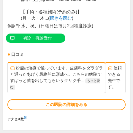
【手術・各種施術(予約のみ)】
(月・火・木...(
続きを読む
)
水、祝、(日曜日は毎月2回程度診療)
休診日:
初診・再診受付
口コミ
粉瘤の治療で通っています。皮膚科をダラダラ
信頼
と通ったあげく最終的に形成へ。こちらの病院で
できる
すぱっと膿を出してもらいサクサク手...
先生で
もっと読
す。
む
この医院の詳細をみる
※
アクセス数