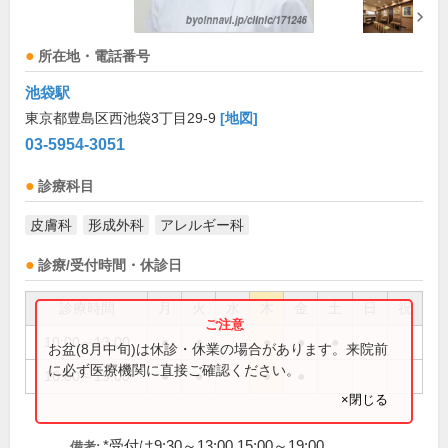
所在地・電話番号
池袋駅
東京都豊島区西池袋3丁目29-9
[地図]
03-5954-3051
診療科目
皮膚科
形成外科
アレルギー科
診療/受付時間・休診日
診療時間
月
火
水
木
金
土
日
祝
10:00～13:00
●
●
●
●
●
お盆(8月中旬)は休診・休業の場合があります。来院前
に必ず医療機関に直接ご確認ください。
16:00～19:00
●
●
●
●
×閉じる
*受付は9:30～13:00 15:00～19:00
備考: