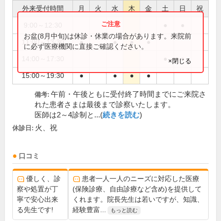
外来受付時間
月
火
水
木
金
土
日
祝
9:00～12:30
●
●
お盆(8月中旬)は休診・休業の場合があります。来院前
11:00～13:30
●
●
●
●
に必ず医療機関に直接ご確認ください。
14:00～17:30
●
●
×閉じる
15:00～19:30
●
●
●
●
午前・午後ともに受付終了時間までにご来院さ
備考:
れた患者さまは最後まで診察いたします。
医師は2～4診制と...(
続きを読む
)
火、祝
休診日:
口コミ
優しく、診
患者一人一人のニーズに対応した医療
察や処置が丁
(保険診療、自由診療など含め)を提供して
寧で安心出来
くれます。院長先生は若いですが、知識、
る先生です!
経験豊富...
もっと読む