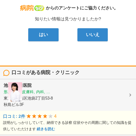
病院なび
からのアンケートにご協力ください。
知りたい情報は見つかりましたか?
はい
いいえ
口コミがある病院・クリニック
池袋2丁目医院
形成外科, 皮膚科, 内科, ...
東京都豊島区池袋2丁目53-8
秋島ビル3F
4
口コミ: 2件
説明がしっかりしていて、納得できる診察 症状やその周囲に関しての知識を提
供していただけます
続きを読む