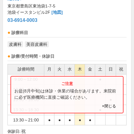
東京都豊島区東池袋1-7-5
池袋イースタンビル2F
[地図]
03-6914-0003
診療科目
皮膚科
美容皮膚科
診療/受付時間・休診日
診療時間
月
火
水
木
金
土
日
祝
9:00～12:00
●
10:00～12:30
●
●
●
●
●
●
お盆(8月中旬)は休診・休業の場合があります。来院前
に必ず医療機関に直接ご確認ください。
13:30～18:00
●
×閉じる
13:30～18:30
●
13:30～21:00
●
●
●
●
●
祝
休診日: