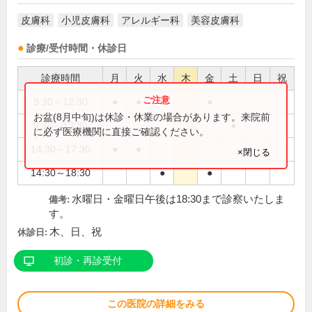
皮膚科
小児皮膚科
アレルギー科
美容皮膚科
診療/受付時間・休診日
診療時間
月
火
水
木
金
土
日
祝
9:30～12:30
●
●
●
●
お盆(8月中旬)は休診・休業の場合があります。来院前
9:30～13:30
●
に必ず医療機関に直接ご確認ください。
14:30～17:30
●
●
×閉じる
14:30～18:30
●
●
水曜日・金曜日午後は18:30まで診察いたしま
備考:
す。
木、日、祝
休診日:
初診・再診受付
この医院の詳細をみる