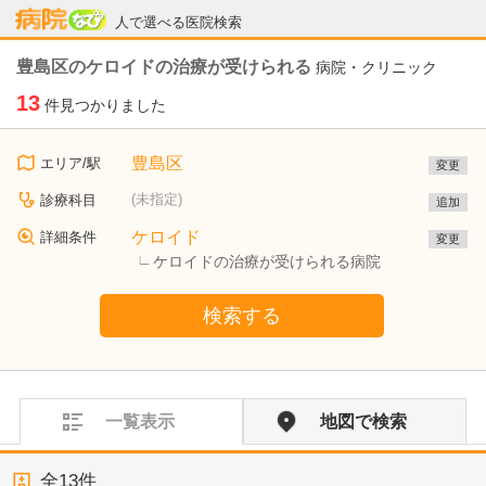
病院なび
人で選べる医院検索
豊島区のケロイドの治療が受けられる
病院・クリニック
13
件見つかりました
豊島区
エリア/駅
変更
(未指定)
診療科目
追加
ケロイド
詳細条件
変更
ケロイドの治療が受けられる病院
検索する
一覧表示
地図で検索
全
13
件