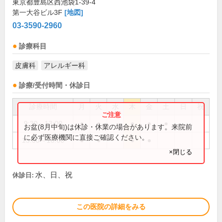
東京都豊島区西池袋1-39-4
第一大谷ビル3F
[地図]
03-3590-2960
診療科目
皮膚科
アレルギー科
診療/受付時間・休診日
診療時間
月
火
水
木
金
土
日
祝
9:30～13:00
●
●
●
●
●
お盆(8月中旬)は休診・休業の場合があります。来院前
に必ず医療機関に直接ご確認ください。
15:00～18:00
●
●
●
●
×閉じる
水、日、祝
休診日:
この医院の詳細をみる