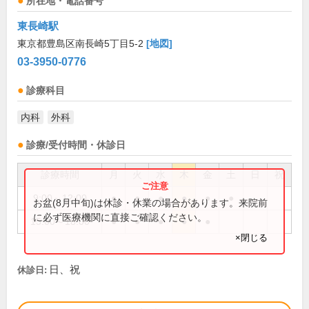
所在地・電話番号
東長崎駅
東京都豊島区南長崎5丁目5-2
[地図]
03-3950-0776
診療科目
内科
外科
診療/受付時間・休診日
診療時間
月
火
水
木
金
土
日
祝
9:00～12:00
●
●
●
●
●
●
お盆(8月中旬)は休診・休業の場合があります。来院前
に必ず医療機関に直接ご確認ください。
15:00～18:00
●
●
●
●
●
×閉じる
日、祝
休診日: