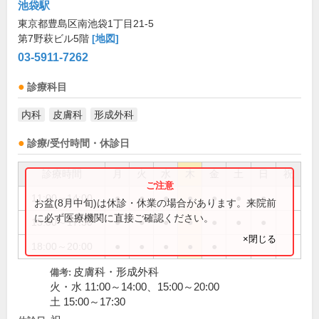
池袋駅
東京都豊島区南池袋1丁目21-5
第7野萩ビル5階
[地図]
03-5911-7262
診療科目
内科
皮膚科
形成外科
診療/受付時間・休診日
診療時間
月
火
水
木
金
土
日
祝
11:00～14:00
●
●
●
●
●
●
●
お盆(8月中旬)は休診・休業の場合があります。来院前
に必ず医療機関に直接ご確認ください。
15:00～17:30
●
●
●
●
●
●
●
×閉じる
18:00～20:00
●
●
●
●
●
皮膚科・形成外科
備考:
火・水 11:00～14:00、15:00～20:00
土 15:00～17:30