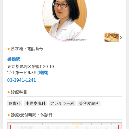
所在地・電話番号
巣鴨駅
東京都豊島区巣鴨1-20-10
宝生第一ビル5F
[地図]
03-3941-1241
診療科目
皮膚科
小児皮膚科
アレルギー科
美容皮膚科
診療/受付時間・休診日
診療時間
月
火
水
木
金
土
日
祝