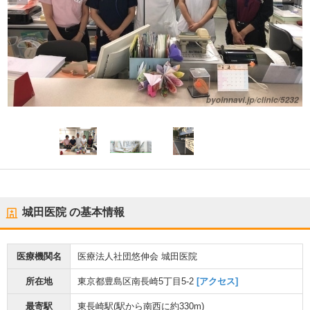
城田医院
の基本情報
医療機関名
医療法人社団悠伸会 城田医院
所在地
東京都豊島区南長崎5丁目5-2
[アクセス]
最寄駅
東長崎駅
(駅から
南西に約330m
)