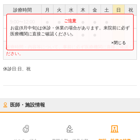
診療時間
月
火
水
木
金
土
日
祝
●
●
●
●
●
●
9:00
〜
12:00
お盆(8月中旬)は休診・休業の場合があります。来院前に必ず
●
●
●
●
●
医療機関に直接ご確認ください。
15:00
〜
18:00
×閉じる
診療時間・内容等について、事前に必ず医療機関に直接ご確認く
ださい。
休診日:
日、祝
医師・施設情報