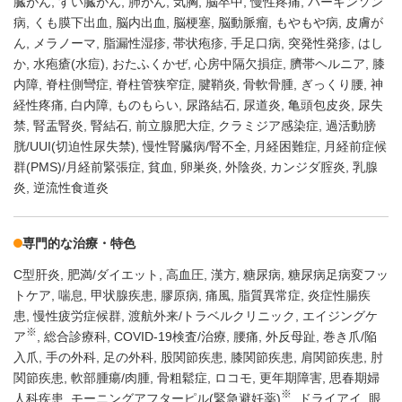
臓がん
すい臓がん
肺がん
気胸
脳卒中
慢性疼痛
パーキンソン
病
くも膜下出血
脳内出血
脳梗塞
脳動脈瘤
もやもや病
皮膚が
ん
メラノーマ
脂漏性湿疹
帯状疱疹
手足口病
突発性発疹
はし
か
水疱瘡(水痘)
おたふくかぜ
心房中隔欠損症
臍帯ヘルニア
膝
内障
脊柱側彎症
脊柱管狭窄症
腱鞘炎
骨軟骨腫
ぎっくり腰
神
経性疼痛
白内障
ものもらい
尿路結石
尿道炎
亀頭包皮炎
尿失
禁
腎盂腎炎
腎結石
前立腺肥大症
クラミジア感染症
過活動膀
胱/UUI(切迫性尿失禁)
慢性腎臓病/腎不全
月経困難症
月経前症候
群(PMS)/月経前緊張症
貧血
卵巣炎
外陰炎
カンジダ腟炎
乳腺
炎
逆流性食道炎
専門的な治療・特色
C型肝炎
肥満/ダイエット
高血圧
漢方
糖尿病
糖尿病足病変フッ
トケア
喘息
甲状腺疾患
膠原病
痛風
脂質異常症
炎症性腸疾
患
慢性疲労症候群
渡航外来/トラベルクリニック
エイジングケ
※
ア
総合診療科
COVID-19検査/治療
腰痛
外反母趾
巻き爪/陥
入爪
手の外科
足の外科
股関節疾患
膝関節疾患
肩関節疾患
肘
関節疾患
軟部腫瘍/肉腫
骨粗鬆症
ロコモ
更年期障害
思春期婦
※
人科疾患
モーニングアフターピル(緊急避妊薬)
ドライアイ
眼