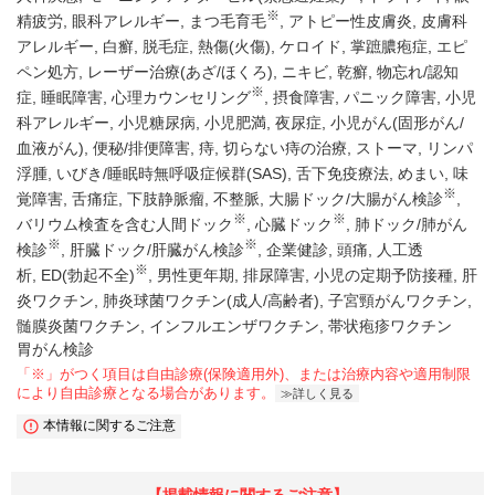
※
精疲労
眼科アレルギー
まつ毛育毛
アトピー性皮膚炎
皮膚科
アレルギー
白癬
脱毛症
熱傷(火傷)
ケロイド
掌蹠膿疱症
エピ
ペン処方
レーザー治療(あざ/ほくろ)
ニキビ
乾癬
物忘れ/認知
※
症
睡眠障害
心理カウンセリング
摂食障害
パニック障害
小児
科アレルギー
小児糖尿病
小児肥満
夜尿症
小児がん(固形がん/
血液がん)
便秘/排便障害
痔
切らない痔の治療
ストーマ
リンパ
浮腫
いびき/睡眠時無呼吸症候群(SAS)
舌下免疫療法
めまい
味
※
覚障害
舌痛症
下肢静脈瘤
不整脈
大腸ドック/大腸がん検診
※
※
バリウム検査を含む人間ドック
心臓ドック
肺ドック/肺がん
※
※
検診
肝臓ドック/肝臓がん検診
企業健診
頭痛
人工透
※
析
ED(勃起不全)
男性更年期
排尿障害
小児の定期予防接種
肝
炎ワクチン
肺炎球菌ワクチン(成人/高齢者)
子宮頸がんワクチン
髄膜炎菌ワクチン
インフルエンザワクチン
帯状疱疹ワクチン
胃がん検診
「※」がつく項目は自由診療(保険適用外)、または治療内容や適用制限
により自由診療となる場合があります。
詳しく見る
本情報に関するご注意