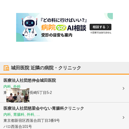
城田医院
近隣の病院・クリニック
医療法人社団悠伸会
城田医院
内科, 外科
東京都豊島区
南長崎5丁目5-2
医療法人社団慈梁会やない胃腸科クリニック
内科, 胃腸科, 外科, ...
東京都新宿区
西落合四丁目3番9号
パロ西落合101号