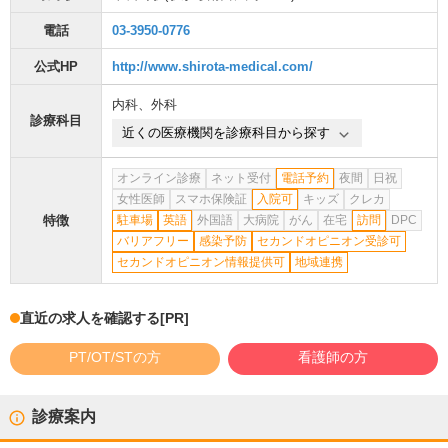
電話
03-3950-0776
公式HP
http://www.shirota-medical.com/
内科
、
外科
診療科目
近くの医療機関を診療科目から探す
オンライン診療
ネット受付
電話予約
夜間
日祝
女性医師
スマホ保険証
入院可
キッズ
クレカ
特徴
駐車場
英語
外国語
大病院
がん
在宅
訪問
DPC
バリアフリー
感染予防
セカンドオピニオン受診可
セカンドオピニオン情報提供可
地域連携
直近の求人を確認する
[PR]
PT/OT/STの方
看護師の方
診療案内