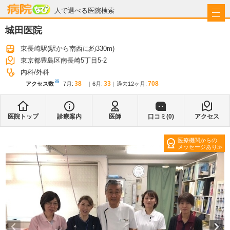
病院なび
人で選べる医院検索
城田医院
東長崎駅
(駅から
南西に約330m
)
東京都豊島区南長崎5丁目5-2
内科
外科
※
38
33
708
アクセス数
7月
:
6月
:
過去12ヶ月:
医院トップ
診療案内
医師
口コミ(
0
)
アクセス
医療機関からの
メッセージあり