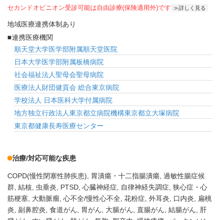
セカンドオピニオン受診可能
は自由診療(保険適用外)です
詳しく見る
地域医療連携体制あり
連携医療機関
順天堂大学医学部附属順天堂医院
日本大学医学部附属板橋病院
社会福祉法人聖母会聖母病院
医療法人財団健貢会 総合東京病院
学校法人 日本医科大学付属病院
地方独立行政法人東京都立病院機構東京都立大塚病院
東京都健康長寿医療センター
治療/対応可能な疾患
COPD(慢性閉塞性肺疾患)
胃潰瘍・十二指腸潰瘍
過敏性腸症候
群
結核
虫垂炎
PTSD
心臓神経症
自律神経失調症
狭心症・心
筋梗塞
大動脈瘤
心不全/慢性心不全
花粉症
外耳炎
口内炎
扁桃
炎
副鼻腔炎
食道がん
胃がん
大腸がん
直腸がん
結腸がん
肝