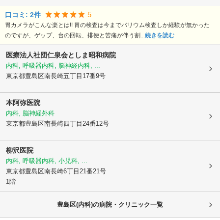
5
口コミ:
2
件
胃カメラがこんな楽とは!! 胃の検査は今までバリウム検査しか経験が無かった
のですが、ゲップ、台の回転、排便と苦痛が伴う割...
続きを読む
医療法人社団仁泉会としま昭和病院
内科, 呼吸器内科, 脳神経内科, ...
東京都豊島区
南長崎五丁目17番9号
本阿弥医院
内科, 脳神経外科
東京都豊島区
南長崎四丁目24番12号
柳沢医院
内科, 呼吸器内科, 小児科, ...
東京都豊島区
南長崎6丁目21番21号
1階
豊島区(内科)の病院・クリニック一覧