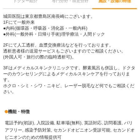
ドクター紹介
専門分野・得意分野
施設・設備の特徴
城田医院は東京都豊島区南長崎にございます。
1Fにて一般外来
●内科(循環器・呼吸器・消化器・一般内科)
●外科(一般外科・日帰り手術)理学療法・人間ドック
2Fにて人工透析、血漿交換療法などを行っております。
透析患者様の送迎サービスもございますのでご相談ください。
(外国人可・旅行の際の臨時透析可)。
3Fはメディカルスキンクリニックです。酵素風呂も併設し、ドクタ
ーのカウンセリングによるメディカルスキンケアを行っておりま
す。
ホクロ・シミ・シワ・ニキビ、レーザー脱毛など何でもご相談くだ
さい。
機能・特徴
電話予約(初診)
入院設備
駐車場(無料)
英語対応
訪問看護
バリ
アフリー
感染予防対策
セカンドオピニオン受診可能
セカンドオ
ピニオンのための情報提供可