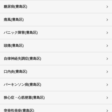
糖尿病
(
豊島区
)
痛風
(
豊島区
)
パニック障害
(
豊島区
)
頭痛
(
豊島区
)
自律神経失調症
(
豊島区
)
口内炎
(
豊島区
)
パーキンソン病
(
豊島区
)
狭心症・心筋梗塞
(
豊島区
)
突発性発疹
(
豊島区
)