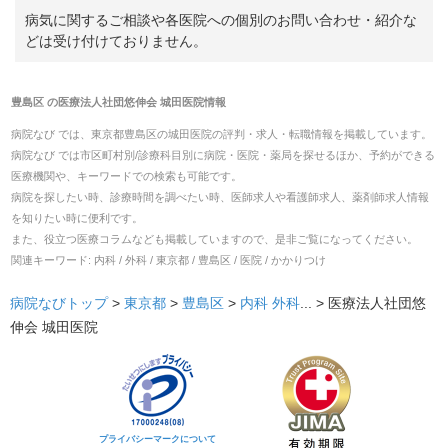
病気に関するご相談や各医院への個別のお問い合わせ・紹介な
どは受け付けておりません。
豊島区
の
医療法人社団悠伸会 城田医院
情報
病院なび では、
東京都
豊島区
の
城田医院
の
評判・求人・転職
情報を掲載しています。
病院なび では市区町村別/診療科目別に病院・医院・薬局を探せるほか、予約ができる
医療機関や、キーワードでの検索も可能です。
病院を探したい時、診療時間を調べたい時、医師求人や看護師求人、薬剤師求人情報
を知りたい時に便利です。
また、役立つ医療コラムなども掲載していますので、是非ご覧になってください。
関連キーワード:
内科 / 外科 / 東京都 / 豊島区 / 医院 / かかりつけ
病院なびトップ
>
東京都
>
豊島区
>
内科
外科
... >
医療法人社団悠
伸会 城田医院
プライバシーマークについて