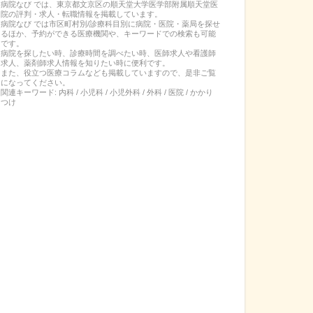
病院なび では、
東京都
文京区
の
順天堂大学医学部附属順天堂医
院
の
評判・求人・転職
情報を掲載しています。
病院なび では市区町村別/診療科目別に病院・医院・薬局を探せ
るほか、予約ができる医療機関や、キーワードでの検索も可能
です。
病院を探したい時、診療時間を調べたい時、医師求人や看護師
求人、薬剤師求人情報を知りたい時に便利です。
また、役立つ医療コラムなども掲載していますので、是非ご覧
になってください。
関連キーワード:
内科 / 小児科 / 小児外科 / 外科 / 医院 / かかり
つけ