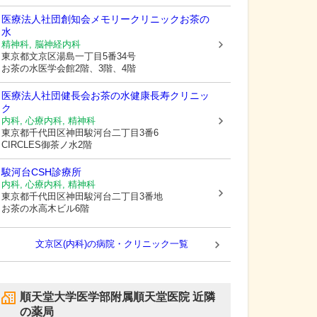
医療法人社団創知会メモリークリニックお茶の
水
精神科, 脳神経内科
東京都文京区
湯島一丁目5番34号
お茶の水医学会館2階、3階、4階
医療法人社団健長会お茶の水健康長寿クリニッ
ク
内科, 心療内科, 精神科
東京都千代田区
神田駿河台二丁目3番6
CIRCLES御茶ノ水2階
駿河台CSH診療所
内科, 心療内科, 精神科
東京都千代田区
神田駿河台二丁目3番地
お茶の水高木ビル6階
文京区(内科)の病院・クリニック一覧
順天堂大学医学部附属順天堂医院
近隣
の薬局