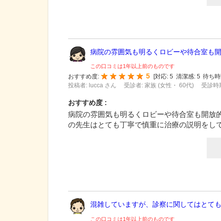
病院の雰囲気も明るくロビーや待合室も開放
この口コミは1年以上前のものです
5
おすすめ度:
[
対応:
5
清潔感:
5
待ち時
投稿者: lucca さん
受診者: 家族 (女性・ 60代)
受診時期
おすすめ度 :
病院の雰囲気も明るくロビーや待合室も開放
の先生はとても丁寧で慎重に治療の説明をし
混雑していますが、診察に関してはとても丁
この口コミは1年以上前のものです