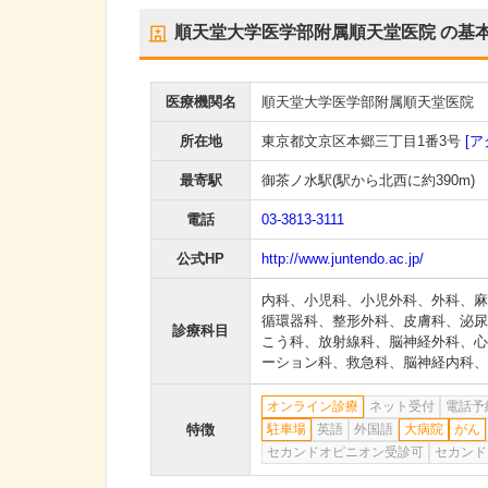
順天堂大学医学部附属順天堂医院
の基
医療機関名
順天堂大学医学部附属順天堂医院
所在地
東京都文京区本郷三丁目1番3号
[ア
最寄駅
御茶ノ水駅
(駅から
北西に約390m
)
電話
03-3813-3111
公式HP
http://www.juntendo.ac.jp/
内科
、
小児科
、
小児外科
、
外科
、
麻
循環器科
、
整形外科
、
皮膚科
、
泌尿
診療科目
こう科
、
放射線科
、
脳神経外科
、
心
ーション科
、
救急科
、
脳神経内科
、
オンライン診療
ネット受付
電話予
特徴
駐車場
英語
外国語
大病院
がん
セカンドオピニオン受診可
セカンド