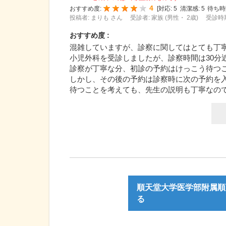
4
おすすめ度:
[
対応:
5
清潔感:
5
待ち時
投稿者: まりも さん
受診者: 家族 (男性・ 2歳)
受診時期
おすすめ度 :
混雑していますが、診察に関してはとても丁
小児外科を受診しましたが、診察時間は30分
診察が丁寧な分、初診の予約はけっこう待つ
しかし、その後の予約は診察時に次の予約を
待つことを考えても、先生の説明も丁寧なの
順天堂大学医学部附属順
る