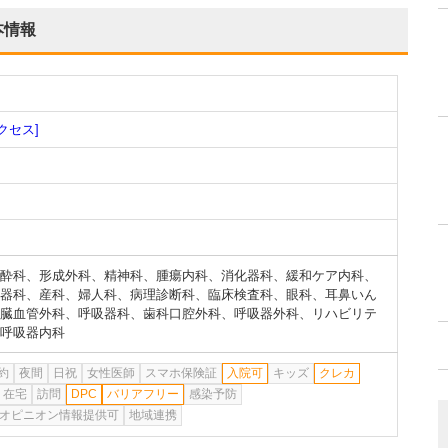
本情報
クセス]
酔科
、
形成外科
、
精神科
、
腫瘍内科
、
消化器科
、
緩和ケア内科
、
器科
、
産科
、
婦人科
、
病理診断科
、
臨床検査科
、
眼科
、
耳鼻いん
臓血管外科
、
呼吸器科
、
歯科口腔外科
、
呼吸器外科
、
リハビリテ
呼吸器内科
約
夜間
日祝
女性医師
スマホ保険証
入院可
キッズ
クレカ
在宅
訪問
DPC
バリアフリー
感染予防
オピニオン情報提供可
地域連携