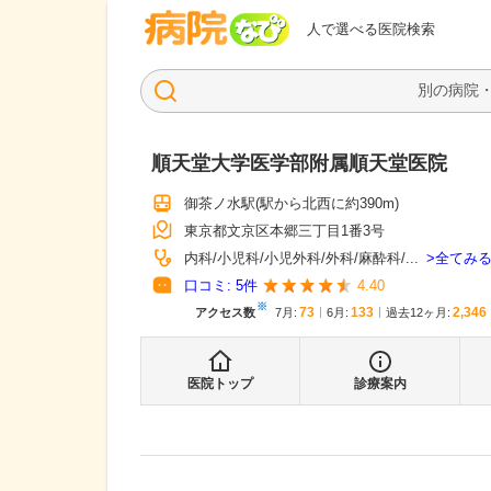
病院なび
人で選べる医院検索
順天堂大学医学部附属順天堂医院
御茶ノ水駅
(駅から
北西に約390m
)
東京都文京区本郷三丁目1番3号
全てみ
内科
小児科
小児外科
外科
麻酔科
...
口コミ:
5
件
4.40
※
73
133
2,346
アクセス数
7月
:
6月
:
過去12ヶ月:
医院トップ
診療案内