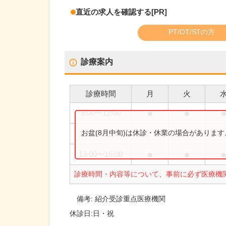
直近の求人を確認する
[PR]
PT/OT/STの方
診療案内
診療時間
月
火
●
●
9:00
〜
12:00
お盆(8月中旬)は休診・休業の場合がありま
13:00
〜
15:00
●
●
13:00
〜
16:00
診療時間・内容等について、事前に必ず医療機
備考:
紹介受診重点医療機関
休診日:
日・祝