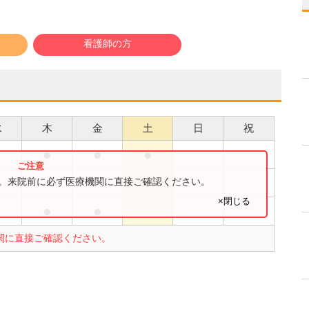
看護師の方
水
木
金
土
日
祝
●
●
●
●
●
す。来院前に必ず医療機関に直接ご確認ください。
×閉じる
●
●
●
関に直接ご確認ください。