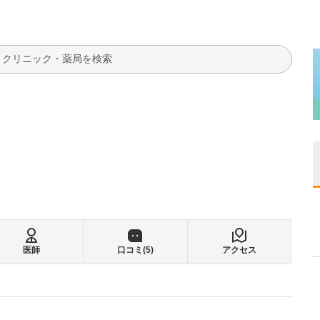
検索
る
医師
口コミ(
5
)
アクセス