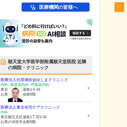
医療機関の皆様へ
順天堂大学医学部附属順天堂医院
近隣
の病院・クリニック
医療法人社団湖歩会
ゆしまクリニック
内科, 循環器内科, 呼吸器内科, ...
東京都文京区
湯島1-5-34
お茶の水医学会館6階
医療法人
東京在宅ケアクリニック
内科
東京都文京区
湯島1丁目5-34
お茶の水医学会館5階