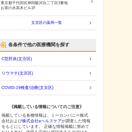
東京都千代田区
神田駿河台二丁目3番地
お茶の水高木ビル1F
文京区
の薬局一覧
各条件で他の医療機関を探す
C型肝炎
(
文京区
)
リウマチ
(
文京区
)
COVID-19検査/治療
(
文京区
)
《掲載している情報についてのご注意》
掲載している各種情報は、ミーカンパニー株式
会社および
株式会社eヘルスケア
が調査した情報
をもとにしています。 正確な情報掲載に努めて