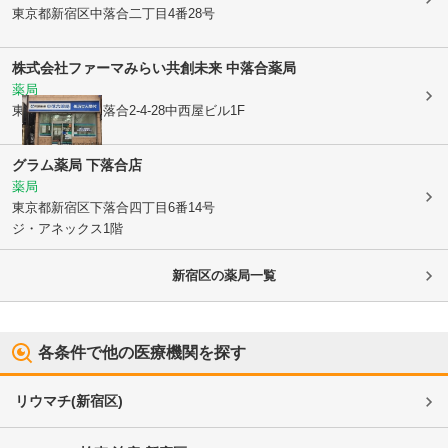
東京都新宿区
中落合二丁目4番28号
株式会社ファーマみらい
共創未来 中落合薬局
薬局
東京都新宿区
中落合2-4-28中西屋ビル1F
グラム薬局 下落合店
薬局
東京都新宿区
下落合四丁目6番14号
ジ・アネックス1階
新宿区
の薬局一覧
各条件で他の医療機関を探す
リウマチ
(
新宿区
)