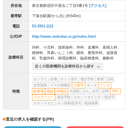
所在地
東京都新宿区中落合二丁目5番1号
[アクセス]
最寄駅
下落合駅
(駅から
北に約540m
)
電話
03-3951-1111
公式HP
http://www.seibokai.or.jp/index.html
内科
、
小児科
、
放射線科
、
外科
、
皮膚科
、
産婦人科
、
精神科
、
耳鼻いんこう科
、
眼科
、
整形外科
、
泌尿器
診療科目
科
、
乳腺外科
、
病理診断科
、
臨床検査科
、
麻酔科
近くの医療機関を診療科目から探す
オンライン診療
ネット受付
電話予約
夜間
日祝
女性医師
スマホ保険証
入院可
キッズ
クレカ
特徴
駐車場
英語
外国語
大病院
がん
在宅
訪問
DPC
バリアフリー
感染予防
セカンドオピニオン受診可
セカンドオピニオン情報提供可
地域連携
直近の求人を確認する
[PR]