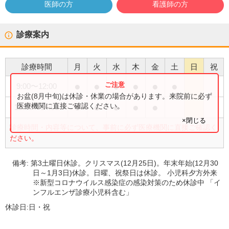
医師の方
看護師の方
診療案内
診療時間
月
火
水
木
金
土
日
祝
●
●
●
●
●
●
9:00
〜
12:00
お盆(8月中旬)は休診・休業の場合があります。来院前に必ず
●
●
●
●
●
医療機関に直接ご確認ください。
13:00
〜
14:00
×閉じる
診療時間・内容等について、事前に必ず医療機関に直接ご確認く
ださい。
備考:
第3土曜日休診。クリスマス(12月25日)。年末年始(12月30
日～1月3日)休診。日曜、祝祭日は休診。 小児科夕方外来
※新型コロナウイルス感染症の感染対策のため休診中 「イ
ンフルエンザ診療小児科含む」
休診日:
日・祝