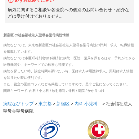
病気に関するご相談や各医院への個別のお問い合わせ・紹介な
どは受け付けておりません。
新宿区
の
社会福祉法人聖母会聖母病院
情報
病院なび では、
東京都
新宿区
の
社会福祉法人聖母会聖母病院
の
評判・求人・転職
情報
を掲載しています。
病院なび では市区町村別/診療科目別に病院・医院・薬局を探せるほか、予約ができる
医療機関や、キーワードでの検索も可能です。
病院を探したい時、診療時間を調べたい時、医師求人や看護師求人、薬剤師求人情報
を知りたい時に便利です。
また、役立つ医療コラムなども掲載していますので、是非ご覧になってください。
関連キーワード:
内科 / 小児科 / 放射線科 / 外科 / 病院 / かかりつけ
病院なびトップ
>
東京都
>
新宿区
>
内科
小児科
... >
社会福祉法人
聖母会聖母病院