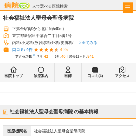
病院なび
人で選べる医院検索
社会福祉法人聖母会聖母病院
下落合駅
(駅から
北に約540m
)
東京都新宿区中落合二丁目5番1号
全てみる
内科
小児科
放射線科
外科
皮膚科
...
口コミ:
4
件
4.25
※
42
40
841
アクセス数
7月
:
6月
:
過去12ヶ月:
医院トップ
診療案内
医師
口コミ(
4
)
アクセス
社会福祉法人聖母会聖母病院
の基本情報
医療機関名
社会福祉法人聖母会聖母病院