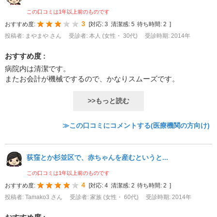
この口コミは1年以上前のものです
3
おすすめ度:
[
対応:
3
清潔感:
5
待ち時間:
2
]
投稿者: まやまや さん
受診者: 本人 (女性・ 30代)
受診時期: 2014年
おすすめ度 :
病院内は清潔です。
またお会計が機械でするので、かなりスムーズです。
>>もっと読む
≫この口コミにコメントする(医療機関の方向け)
荻窪とか杉並区で、赤ちゃんを産むというと...
この口コミは1年以上前のものです
4
おすすめ度:
[
対応:
4
清潔感:
2
待ち時間:
2
]
投稿者: Tamako3 さん
受診者: 家族 (女性・ 60代)
受診時期: 2014年