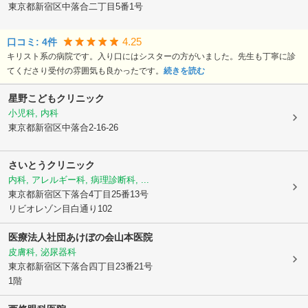
東京都新宿区
中落合二丁目5番1号
4.25
口コミ:
4
件
キリスト系の病院です。入り口にはシスターの方がいました。先生も丁寧に診
てくださり受付の雰囲気も良かったです。
続きを読む
星野こどもクリニック
小児科, 内科
東京都新宿区
中落合2-16-26
さいとうクリニック
内科, アレルギー科, 病理診断科, ...
東京都新宿区
下落合4丁目25番13号
リビオレゾン目白通り102
医療法人社団あけぼの会山本医院
皮膚科, 泌尿器科
東京都新宿区
下落合四丁目23番21号
1階