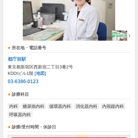
所在地・電話番号
都庁前駅
東京都新宿区西新宿二丁目3番2号
KDDIビル1階
[地図]
03-6386-0123
診療科目
内科
糖尿病内科
循環器内科
消化器内科
内視鏡内科
呼吸器内科
診療/受付時間・休診日