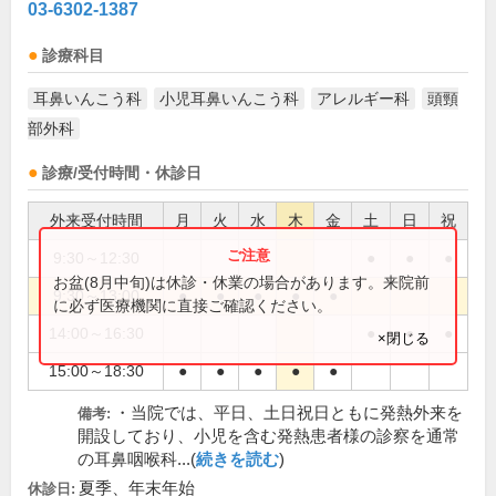
03-6302-1387
診療科目
耳鼻いんこう科
小児耳鼻いんこう科
アレルギー科
頭頸
部外科
診療/受付時間・休診日
外来受付時間
月
火
水
木
金
土
日
祝
9:30～12:30
●
●
●
お盆(8月中旬)は休診・休業の場合があります。来院前
9:30～13:00
●
●
●
●
●
に必ず医療機関に直接ご確認ください。
14:00～16:30
●
●
●
×閉じる
15:00～18:30
●
●
●
●
●
・当院では、平日、土日祝日ともに発熱外来を
備考:
開設しており、小児を含む発熱患者様の診察を通常
の耳鼻咽喉科...(
続きを読む
)
夏季、年末年始
休診日: