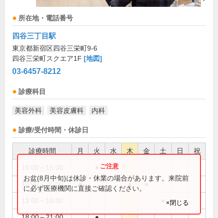
所在地・電話番号
四谷三丁目駅
東京都新宿区四谷三栄町9-6
四谷三栄町スクエア1F
[地図]
03-6457-8212
診療科目
美容外科
美容皮膚科
内科
診療/受付時間・休診日
診療時間
月
火
水
木
金
土
日
祝
10:00～15:00
●
●
お盆(8月中旬)は休診・休業の場合があります。来院前
10:00～21:00
●
●
●
に必ず医療機関に直接ご確認ください。
13:00～16:00
●
×閉じる
18:00～21:00
●