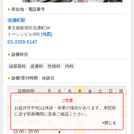
所在地・電話番号
信濃町駅
東京都新宿区信濃町34
トーシンビル305
[地図]
03-3359-5147
診療科目
泌尿器科
皮膚科
性病科
内科
診療/受付時間・休診日
診療時間
月
火
水
木
金
土
日
祝
9:00～12:00
●
お盆(8月中旬)は休診・休業の場合があります。来院前
9:00～13:00
●
●
●
に必ず医療機関に直接ご確認ください。
15:00～18:00
●
●
●
×閉じる
15:00～20:00
●