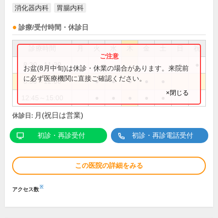
消化器内科
胃腸内科
診療/受付時間・休診日
診療時間
月
火
水
木
金
土
日
祝
8:30～11:30
●
●
お盆(8月中旬)は休診・休業の場合があります。来院前
に必ず医療機関に直接ご確認ください。
8:30～12:00
●
●
●
●
●
×閉じる
12:45～15:00
●
●
●
●
●
月(祝日は営業)
休診日:
初診・再診受付
初診・再診電話受付
この医院の詳細をみる
※
アクセス数