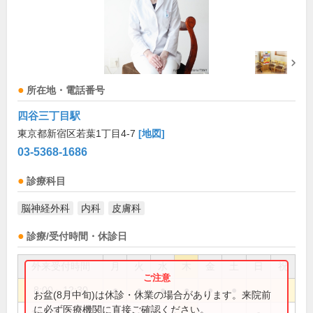
所在地・電話番号
四谷三丁目駅
東京都新宿区若葉1丁目4-7
[地図]
03-5368-1686
診療科目
脳神経外科
内科
皮膚科
診療/受付時間・休診日
外来受付時間
月
火
水
木
金
土
日
祝
8:00～12:30
●
●
●
●
●
●
お盆(8月中旬)は休診・休業の場合があります。来院前
に必ず医療機関に直接ご確認ください。