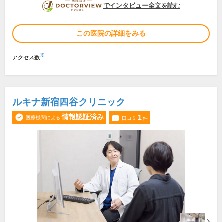
DOCTORVIEW
でインタビュー全文を読む
この医院の詳細をみる
※
アクセス数
ルキナ新宿四谷クリニック
情報認証済み
1
医療機関による
口コミ
件