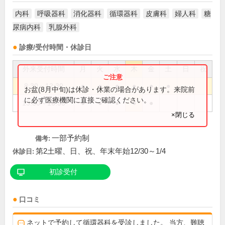
内科
呼吸器科
消化器科
循環器科
皮膚科
婦人科
糖
尿病内科
乳腺外科
診療/受付時間・休診日
外来受付時間
月
火
水
木
金
土
日
祝
8:30～12:30
●
●
●
●
●
●
お盆(8月中旬)は休診・休業の場合があります。来院前
に必ず医療機関に直接ご確認ください。
13:30～16:30
●
●
●
●
●
×閉じる
一部予約制
備考:
第2土曜、日、祝、年末年始12/30～1/4
休診日:
初診受付
口コミ
ネットで予約して循環器科を受診しました。 当方、難聴