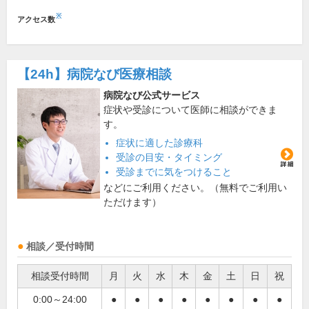
※
アクセス数
【24h】
病院なび医療相談
病院なび公式サービス
症状や受診について医師に相談ができま
す。
症状に適した診療科
受診の目安・タイミング
受診までに気をつけること
などにご利用ください。（無料でご利用い
ただけます）
相談／受付時間
相談受付時間
月
火
水
木
金
土
日
祝
0:00～24:00
●
●
●
●
●
●
●
●