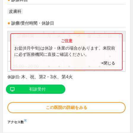
皮膚科
診療/受付時間・休診日
診療時間
月
火
水
木
金
土
日
祝
11:00～14:00
●
●
●
●
●
お盆(8月中旬)は休診・休業の場合があります。来院前
に必ず医療機関に直接ご確認ください。
11:00～20:00
●
×閉じる
15:00～20:00
●
●
●
●
●
木、祝、第2・3水、第4火
休診日:
初診受付
この医院の詳細をみる
※
アクセス数