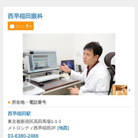
西早稲田眼科
5
口コミ
件
所在地・電話番号
西早稲田駅
東京都新宿区高田馬場1-1-1
メトロシティ西早稲田2F
[地図]
03-6380-2466