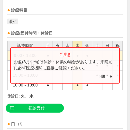
診療科目
眼科
診療/受付時間・休診日
診療時間
月
火
水
木
金
土
日
祝
9:00～13:00
●
●
●
お盆(8月中旬)は休診・休業の場合があります。来院前
10:00～13:00
●
●
●
に必ず医療機関に直接ご確認ください。
15:00～18:00
●
●
●
×閉じる
16:00～19:00
●
●
●
火、水
休診日:
初診受付
口コミ