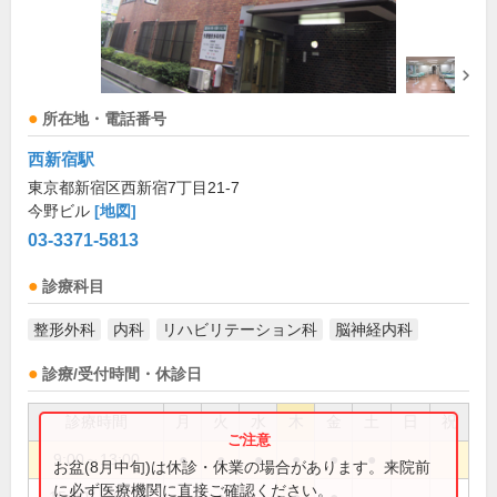
所在地・電話番号
西新宿駅
東京都新宿区西新宿7丁目21-7
今野ビル
[地図]
03-3371-5813
診療科目
整形外科
内科
リハビリテーション科
脳神経内科
診療/受付時間・休診日
診療時間
月
火
水
木
金
土
日
祝
9:00～13:00
●
●
●
●
●
●
お盆(8月中旬)は休診・休業の場合があります。来院前
に必ず医療機関に直接ご確認ください。