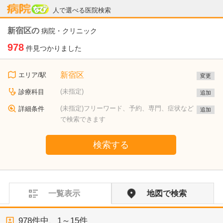
病院なび
人で選べる医院検索
新宿区の
病院・クリニック
978
件見つかりました
新宿区
エリア/駅
変更
(未指定)
診療科目
追加
(未指定)フリーワード、予約、専門、症状など
詳細条件
追加
で検索できます
検索する
一覧表示
地図で検索
978
件中、
1～15件