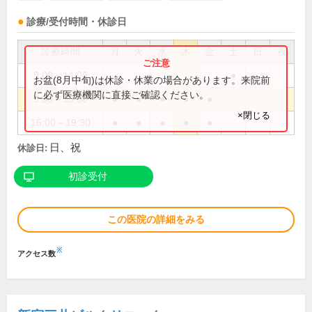
診療/受付時間・休診日
診療時間
月
火
水
木
金
土
日
祝
9:00～14:00
●
お盆(8月中旬)は休診・休業の場合があります。来院前
に必ず医療機関に直接ご確認ください。
9:30～13:30
●
●
●
●
●
×閉じる
15:00～19:30
●
●
●
●
●
日、祝
休診日:
初診受付
この医院の詳細をみる
※
アクセス数