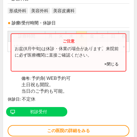
形成外科
美容外科
美容皮膚科
診療/受付時間・休診日
診療時間
月
火
水
木
金
土
日
祝
10:00～18:00
●
●
●
●
●
●
●
●
お盆(8月中旬)は休診・休業の場合があります。来院前
に必ず医療機関に直接ご確認ください。
×閉じる
予約制 WEB予約可
備考:
土日祝も開院。
当日のご予約も可能。
不定休
休診日:
初診受付
この医院の詳細をみる