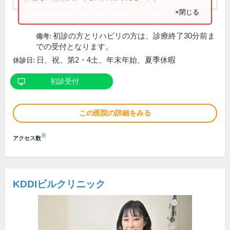
15:00～18:00
●
●
●
●
×閉じる
初診の方とリハビリの方は、診療終了30分前ま
備考:
での受付となります。
日、祝、第2・4土、年末年始、夏季休暇
休診日:
初診受付
この医院の詳細をみる
※
アクセス数
KDDIビルクリニック