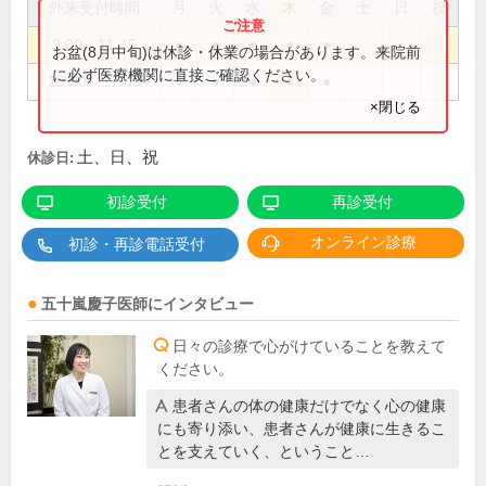
外来受付時間
月
火
水
木
金
土
日
祝
9:00～11:45
●
●
●
●
●
お盆(8月中旬)は休診・休業の場合があります。来院前
に必ず医療機関に直接ご確認ください。
15:00～17:45
●
●
●
●
●
×閉じる
土、日、祝
休診日:
初診受付
再診受付
オンライン診療
初診・再診電話受付
五十嵐慶子
医師
にインタビュー
日々の診療で心がけていることを教えて
ください。
患者さんの体の健康だけでなく心の健康
にも寄り添い、患者さんが健康に生きるこ
とを支えていく、ということ…