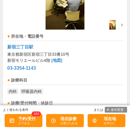
所在地・電話番号
新宿三丁目駅
東京都新宿区新宿三丁目33番10号
新宿モリエールビル4階
[地図]
03-3354-1143
診療科目
内科
呼吸器内科
診療/受付時間・休診日
条件変更
163
診療時間
月
火
水
木
金
土
日
祝
予約/受付
現在診療
現在地
10:00～13:00
●
●
●
●
●
お盆(8月中旬)は休診・休業の場合があります。来院前