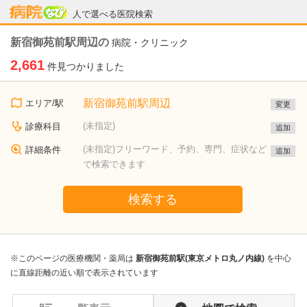
病院なび
人で選べる医院検索
新宿御苑前駅周辺の
病院・クリニック
2,661
件見つかりました
新宿御苑前駅周辺
エリア/駅
変更
(未指定)
診療科目
追加
(未指定)フリーワード、予約、専門、症状など
詳細条件
追加
で検索できます
検索する
※このページの医療機関・薬局は
新宿御苑前駅(東京メトロ丸ノ内線)
を中心
に直線距離の近い順で表示されています