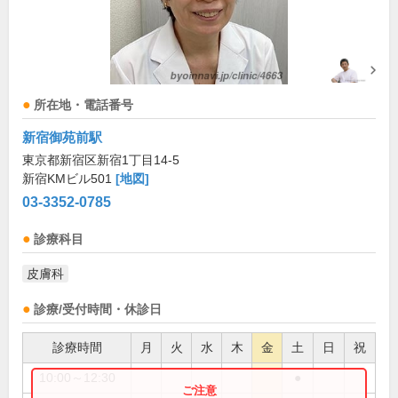
所在地・電話番号
新宿御苑前駅
東京都新宿区新宿1丁目14-5
新宿KMビル501
[地図]
03-3352-0785
診療科目
皮膚科
診療/受付時間・休診日
診療時間
月
火
水
木
金
土
日
祝
10:00～12:30
●