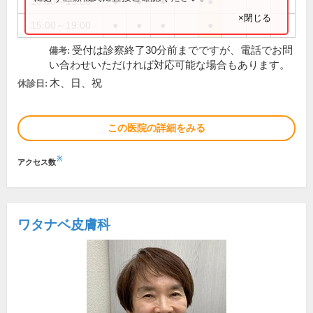
10:00～13:00
●
●
●
●
×閉じる
15:00～19:00
●
●
●
●
受付は診察終了30分前までですが、電話でお問
備考:
い合わせいただければ対応可能な場合もあります。
木、日、祝
休診日:
この医院の詳細をみる
※
アクセス数
ワタナベ皮膚科