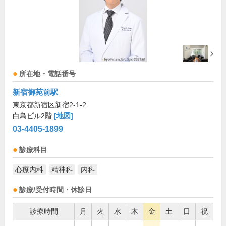
所在地・電話番号
新宿御苑前駅
東京都新宿区新宿2-1-2
白鳥ビル2階
[地図]
03-4405-1899
診療科目
心療内科
精神科
内科
診療/受付時間・休診日
診療時間
月
火
水
木
金
土
日
祝