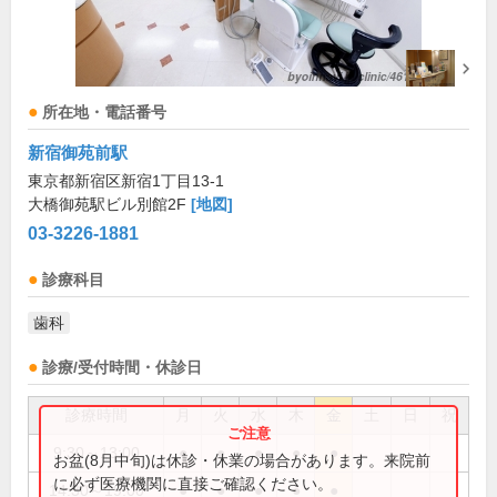
所在地・電話番号
新宿御苑前駅
東京都新宿区新宿1丁目13-1
大橋御苑駅ビル別館2F
[地図]
03-3226-1881
診療科目
歯科
診療/受付時間・休診日
診療時間
月
火
水
木
金
土
日
祝
9:30～13:00
●
●
●
●
●
お盆(8月中旬)は休診・休業の場合があります。来院前
に必ず医療機関に直接ご確認ください。
14:30～19:00
●
●
●
●
●