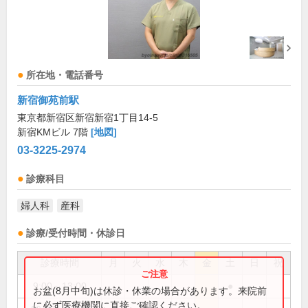
所在地・電話番号
新宿御苑前駅
東京都新宿区新宿新宿1丁目14-5
新宿KMビル 7階
[地図]
03-3225-2974
診療科目
婦人科
産科
診療/受付時間・休診日
診療時間
月
火
水
木
金
土
日
祝
9:00～13:00
●
お盆(8月中旬)は休診・休業の場合があります。来院前
に必ず医療機関に直接ご確認ください。