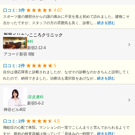
4.67
口コミ: 3件
スポーツ後の腰部分からの謎の痛みに不安を覚え初めて訪れました。建物こそ
古かったですが、スタッフの方の雰囲気も良く、診察し...
続きを読む
新宿ペリカンこころクリニック
心療内科, 精神科
東京都新宿区新宿2-12-4
アコード新宿 8階
5
口コミ: 2件
自分は適応障害と診断されましたが、なぜその診断なのかきちんと説明してく
れたので、納得できました。治療法も選択肢をあげなが...
続きを読む
K clinic
内科, 眼科, 美容皮膚科
東京都新宿区新宿5-6-2
神谷ビル402
4.5
口コミ: 2件
飛蚊症の心配で来院。マンションの一室でこじんまりと営んでおられるようで
すが、眼科の検査器械は揃っていて「昼休みの一時間で...
続きを読む