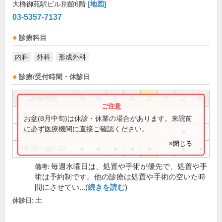
大橋御苑駅ビル別館6階
[地図]
03-5357-7137
診療科目
内科
外科
形成外科
診療/受付時間・休診日
診療時間
月
火
水
木
金
土
日
祝
9:00～12:00
●
お盆(8月中旬)は休診・休業の場合があります。来院前
に必ず医療機関に直接ご確認ください。
12:00～15:00
●
×閉じる
18:00～翌2:00
●
●
●
●
●
●
●
毎週水曜日は、処置や手術が優先で、処置や手
備考:
術は予約制です。他の診療は処置や手術の空いた時
間にさせてい...(
続きを読む
)
土
休診日: