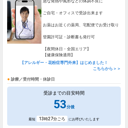
急な発熱や風邪などの体調不良に
ご自宅・オフィスで受診出来ます
お薬はお近くの薬局、宅配便でお受け取り
登園許可証・診断書も発行可
【夜間休日・全国エリア】
【健康保険適用】
【アレルギー・花粉症専門外来】はじめました！
こちらから＞＞
診療／受付時間・休診日
受診までの目安時間
53
分後
13
27
時
分ごろ
最短
にお呼びいたします