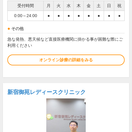
受付時間
月
火
水
木
金
土
日
祝
0:00～24:00
●
●
●
●
●
●
●
●
その他
急な発熱、悪天候など直接医療機関に掛かる事が困難な際にご
利用ください
オンライン診療の詳細をみる
新宿御苑レディースクリニック