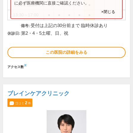
に必ず医療機関に直接ご確認ください。
9:00～12:30
●
●
●
●
●
×閉じる
13:30～17:00
●
●
●
●
●
受付は上記の30分前まで 臨時休診あり
備考:
第2・4・5土曜、日、祝
休診日:
この医院の詳細をみる
※
アクセス数
ブレインケアクリニック
2
口コミ
件