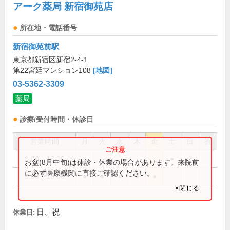
アーク薬局 新宿御苑店
所在地・電話番号
新宿御苑前駅
東京都新宿区新宿2-4-1
第22宮廷マンション108
[地図]
03-5362-3309
薬局
診療/受付時間・休診日
営業時間
月
火
水
木
金
土
日
祝
9:00～13:00
●
お盆(8月中旬)は休診・休業の場合があります。来院前
に必ず医療機関に直接ご確認ください。
9:00～18:00
●
●
●
●
●
×閉じる
日、祝
休業日: