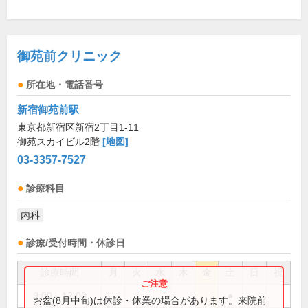
御苑前クリニック
所在地・電話番号
新宿御苑前駅
東京都新宿区新宿2丁目1-11
御苑スカイビル2階
[地図]
03-3357-7527
診療科目
内科
診療/受付時間・休診日
診療時間
月
火
水
木
金
土
日
祝
9:00～12:00
●
お盆(8月中旬)は休診・休業の場合があります。来院前