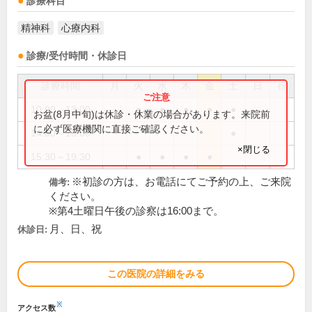
診療科目
精神科
心療内科
診療/受付時間・休診日
診療時間
月
火
水
木
金
土
日
祝
10:00～13:00
●
●
●
●
●
お盆(8月中旬)は休診・休業の場合があります。来院前
に必ず医療機関に直接ご確認ください。
14:00～18:00
●
×閉じる
15:30～19:30
●
●
●
●
※初診の方は、お電話にてご予約の上、ご来院
備考:
ください。
※第4土曜日午後の診察は16:00まで。
月、日、祝
休診日:
この医院の詳細をみる
※
アクセス数