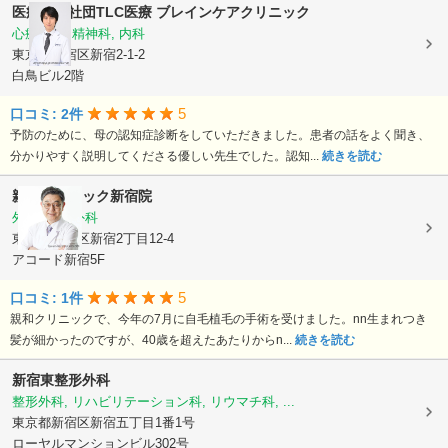
医療法人社団TLC医療
ブレインケアクリニック
心療内科, 精神科, 内科
東京都新宿区新宿2-1-2
白鳥ビル2階
5
口コミ: 2件
予防のために、母の認知症診断をしていただきました。患者の話をよく聞き、
分かりやすく説明してくださる優しい先生でした。認知...
続きを読む
親和クリニック新宿院
外科, 形成外科
東京都新宿区新宿2丁目12-4
アコード新宿5F
5
口コミ: 1件
親和クリニックで、今年の7月に自毛植毛の手術を受けました。nn生まれつき
髪が細かったのですが、40歳を超えたあたりからn...
続きを読む
新宿東整形外科
整形外科, リハビリテーション科, リウマチ科, ...
東京都新宿区新宿五丁目1番1号
ローヤルマンションビル302号