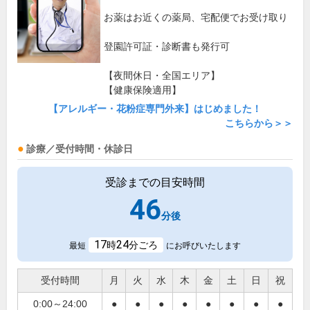
お薬はお近くの薬局、宅配便でお受け取り
登園許可証・診断書も発行可
【夜間休日・全国エリア】
【健康保険適用】
【アレルギー・花粉症専門外来】はじめました！
こちらから＞＞
診療／受付時間・休診日
受診までの目安時間
46
分後
17
24
時
分ごろ
最短
にお呼びいたします
受付時間
月
火
水
木
金
土
日
祝
0:00～24:00
●
●
●
●
●
●
●
●