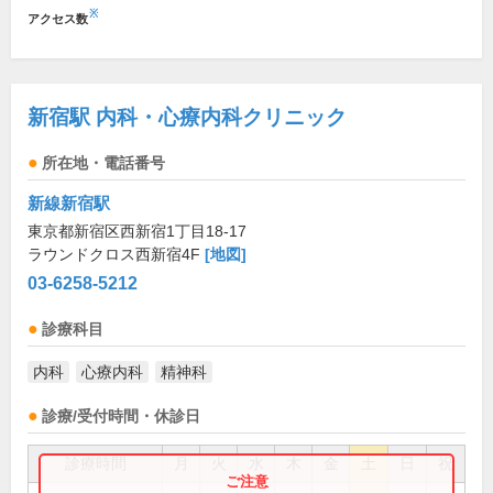
※
アクセス数
新宿駅 内科・心療内科クリニック
所在地・電話番号
新線新宿駅
東京都新宿区西新宿1丁目18-17
ラウンドクロス西新宿4F
[地図]
03-6258-5212
診療科目
内科
心療内科
精神科
診療/受付時間・休診日
診療時間
月
火
水
木
金
土
日
祝