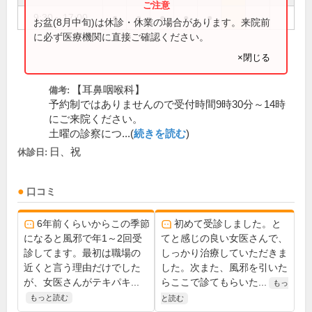
9:30～17:00
●
●
●
●
●
お盆(8月中旬)は休診・休業の場合があります。来院前
に必ず医療機関に直接ご確認ください。
×閉じる
【耳鼻咽喉科】
備考:
予約制ではありませんので受付時間9時30分～14時
にご来院ください。
土曜の診察につ...(
続きを読む
)
日、祝
休診日:
口コミ
6年前くらいからこの季節
初めて受診しました。と
になると風邪で年1～2回受
てと感じの良い女医さんで、
診してます。最初は職場の
しっかり治療していただきま
近くと言う理由だけでした
した。次また、風邪を引いた
が、女医さんがテキパキ...
らここで診てもらいた...
もっ
もっと読む
と読む