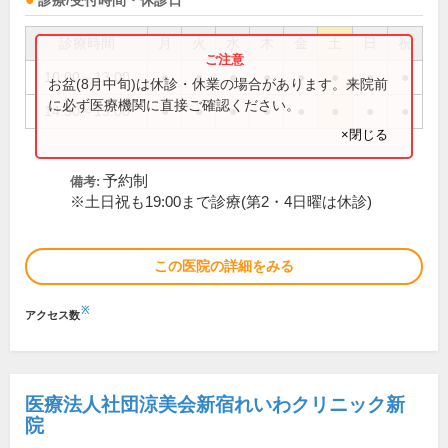
診療/受付時間・休診日
診療時間
月
火
水
木
金
土
日
祝
10:00～13:00
●
●
●
●
●
●
●
●
お盆(8月中旬)は休診・休業の場合があります。来院前
に必ず医療機関に直接ご確認ください。
14:30～19:00
●
●
●
●
●
●
●
●
×閉じる
予約制
備考:
※土日祝も19:00まで診療(第2・4日曜は休診)
この医院の詳細をみる
※
アクセス数
医療法人社団涼美会新宿れいわクリニック新
院