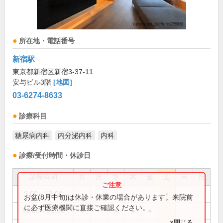
所在地・電話番号
新宿駅
東京都新宿区新宿3-37-11
安与ビル3階
[地図]
03-6274-8633
診療科目
糖尿病内科
内分泌内科
内科
診療/受付時間・休診日
診療時間
月
火
水
木
金
土
日
祝
9:00～13:00
●
お盆(8月中旬)は休診・休業の場合があります。来院前
に必ず医療機関に直接ご確認ください。
10:00～13:30
●
●
●
●
×閉じる