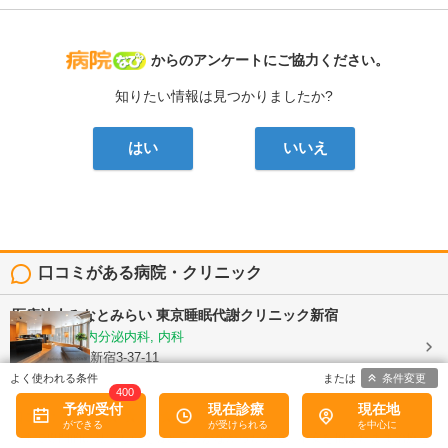
病院なび
からのアンケートにご協力ください。
知りたい情報は見つかりましたか?
はい
いいえ
口コミがある病院・クリニック
医療法人みなとみらい
東京睡眠代謝クリニック新宿
糖尿病内科, 内分泌内科, 内科
東京都新宿区新宿3-37-11
安与ビル3階
条件変更
400
予約/受付
現在診療
現在地
5
口コミ: 1件
今まで専門的に見てもらえるところがなかったので、不安を抱えたまま治療を