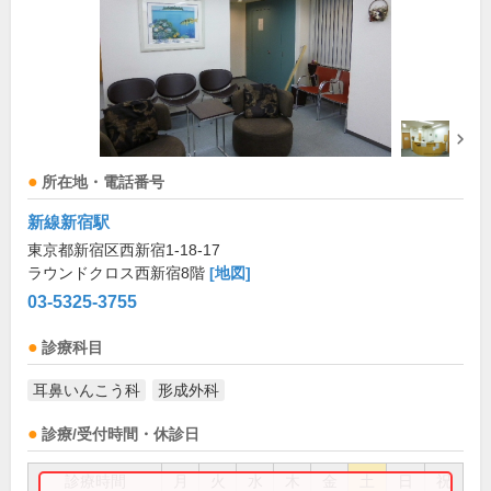
所在地・電話番号
新線新宿駅
東京都新宿区西新宿1-18-17
ラウンドクロス西新宿8階
[地図]
03-5325-3755
診療科目
耳鼻いんこう科
形成外科
診療/受付時間・休診日
診療時間
月
火
水
木
金
土
日
祝