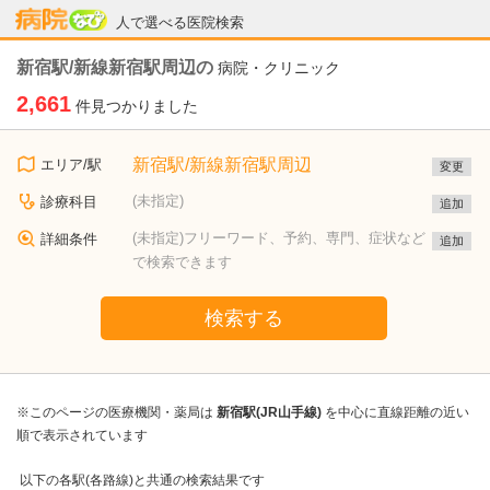
病院なび
人で選べる医院検索
新宿駅/新線新宿駅周辺の
病院・クリニック
2,661
件見つかりました
新宿駅/新線新宿駅周辺
エリア/駅
変更
(未指定)
診療科目
追加
(未指定)フリーワード、予約、専門、症状など
詳細条件
追加
で検索できます
検索する
※このページの医療機関・薬局は
新宿駅(JR山手線)
を中心に直線距離の近い
順で表示されています
以下の各駅(各路線)と共通の検索結果です