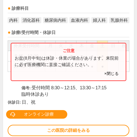
診療科目
内科
消化器科
糖尿病内科
血液内科
婦人科
乳腺外科
診療/受付時間・休診日
外来受付時間
月
火
水
木
金
土
日
祝
8:45～12:30
●
●
●
●
●
●
お盆(8月中旬)は休診・休業の場合があります。来院前
に必ず医療機関に直接ご確認ください。
13:45～17:30
●
●
●
●
●
●
×閉じる
受付時間 8:30～12:15、13:30～17:15
備考:
臨時休診あり
日、祝
休診日:
オンライン診療
この医院の詳細をみる