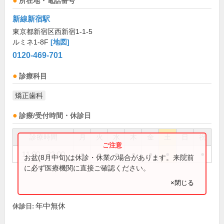
所在地・電話番号
新線新宿駅
東京都新宿区西新宿1-1-5
ルミネ1-8F
[地図]
0120-469-701
診療科目
矯正歯科
診療/受付時間・休診日
診療時間
月
火
水
木
金
土
日
祝
11:00～22:00
●
●
●
●
●
●
●
●
お盆(8月中旬)は休診・休業の場合があります。来院前
に必ず医療機関に直接ご確認ください。
×閉じる
年中無休
休診日: