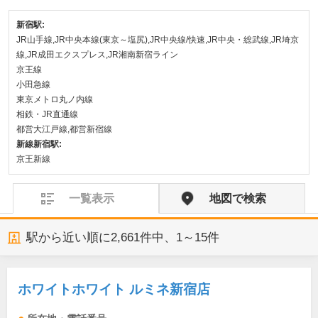
新宿駅:
JR山手線,JR中央本線(東京～塩尻),JR中央線/快速,JR中央・総武線,JR埼京
線,JR成田エクスプレス,JR湘南新宿ライン
京王線
小田急線
東京メトロ丸ノ内線
相鉄・JR直通線
都営大江戸線,都営新宿線
新線新宿駅:
京王新線
一覧表示
地図で検索
駅から近い順に
2,661
件中、
1～15件
ホワイトホワイト ルミネ新宿店