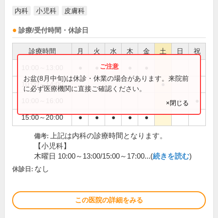
内科
小児科
皮膚科
診療/受付時間・休診日
診療時間
月
火
水
木
金
土
日
祝
10:00～13:00
●
●
●
●
●
お盆(8月中旬)は休診・休業の場合があります。来院前
10:00～14:00
●
に必ず医療機関に直接ご確認ください。
10:00～16:00
●
●
×閉じる
15:00～20:00
●
●
●
●
●
上記は内科の診療時間となります。
備考:
【小児科】
木曜日 10:00～13:00/15:00～17:00...(
続きを読む
)
なし
休診日:
この医院の詳細をみる