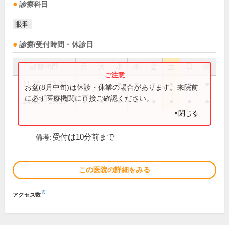
診療科目
眼科
診療/受付時間・休診日
診療時間
月
火
水
木
金
土
日
祝
11:30～13:00
●
●
●
●
●
●
●
●
お盆(8月中旬)は休診・休業の場合があります。来院前
に必ず医療機関に直接ご確認ください。
14:00～19:30
●
●
●
●
●
●
●
●
×閉じる
受付は10分前まで
備考:
この医院の詳細をみる
※
アクセス数