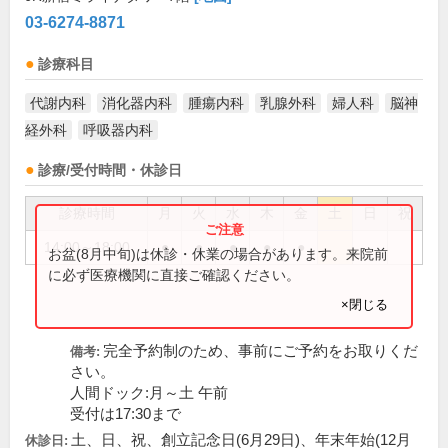
03-6274-8871
診療科目
代謝内科
消化器内科
腫瘍内科
乳腺外科
婦人科
脳神
経外科
呼吸器内科
診療/受付時間・休診日
診療時間
月
火
水
木
金
土
日
祝
14:00～18:00
●
●
●
●
●
お盆(8月中旬)は休診・休業の場合があります。来院前
に必ず医療機関に直接ご確認ください。
×閉じる
完全予約制のため、事前にご予約をお取りくだ
備考:
さい。
人間ドック:月～土 午前
受付は17:30まで
土、日、祝、創立記念日(6月29日)、年末年始(12月
休診日: