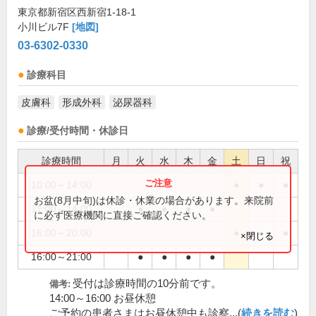
東京都新宿区西新宿1-18-1
小川ビル7F
[地図]
03-6302-0330
診療科目
皮膚科
形成外科
泌尿器科
診療/受付時間・休診日
診療時間
月
火
水
木
金
土
日
祝
10:00～14:00
●
●
●
お盆(8月中旬)は休診・休業の場合があります。来院前
11:00～14:00
●
●
●
●
に必ず医療機関に直接ご確認ください。
16:00～20:00
●
●
●
×閉じる
16:00～21:00
●
●
●
●
受付は診療時間の10分前です。
備考:
14:00～16:00 お昼休憩
ご予約の患者さまはお昼休憩中も診察...(
続きを読む
)