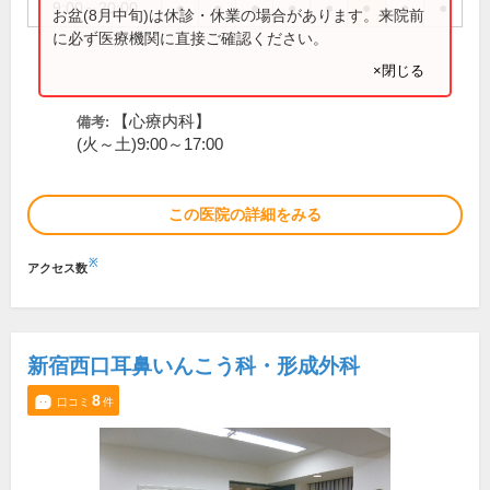
9:00～20:00
●
●
●
●
●
●
●
●
お盆(8月中旬)は休診・休業の場合があります。来院前
に必ず医療機関に直接ご確認ください。
×閉じる
【心療内科】
備考:
(火～土)9:00～17:00
この医院の詳細をみる
※
アクセス数
新宿西口耳鼻いんこう科・形成外科
8
口コミ
件