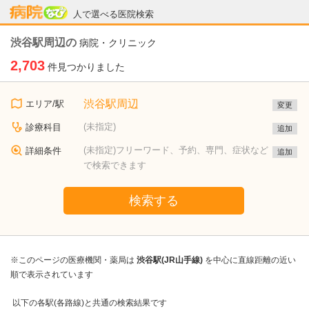
病院なび
人で選べる医院検索
渋谷駅周辺の
病院・クリニック
2,703
件見つかりました
渋谷駅周辺
エリア/駅
変更
(未指定)
診療科目
追加
(未指定)フリーワード、予約、専門、症状など
詳細条件
追加
で検索できます
検索する
※このページの医療機関・薬局は
渋谷駅(JR山手線)
を中心に直線距離の近い
順で表示されています
以下の各駅(各路線)と共通の検索結果です