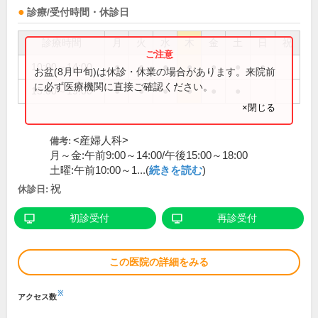
診療/受付時間・休診日
診療時間
月
火
水
木
金
土
日
祝
10:00～14:00
●
●
●
●
●
●
●
お盆(8月中旬)は休診・休業の場合があります。来院前
に必ず医療機関に直接ご確認ください。
15:00～19:00
●
●
●
●
●
●
×閉じる
<産婦人科>
備考:
月～金:午前9:00～14:00/午後15:00～18:00
土曜:午前10:00～1...(
続きを読む
)
祝
休診日:
初診受付
再診受付
この医院の詳細をみる
※
アクセス数