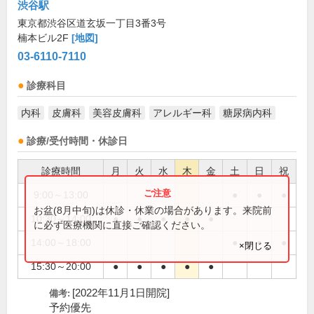
渋谷駅
東京都渋谷区道玄坂一丁目3番3号
楠本ビル2F
[地図]
03-6110-7110
診療科目
内科
皮膚科
美容皮膚科
アレルギー科
糖尿病内科
診療/受付時間・休診日
診療時間
月
火
水
木
金
土
日
祝
9:00～13:00
●
●
●
お盆(8月中旬)は休診・休業の場合があります。来院前
10:30～14:00
●
●
●
●
●
に必ず医療機関に直接ご確認ください。
14:00～18:00
●
●
●
×閉じる
15:30～20:00
●
●
●
●
●
[2022年11月1日開院]
備考:
予約優先