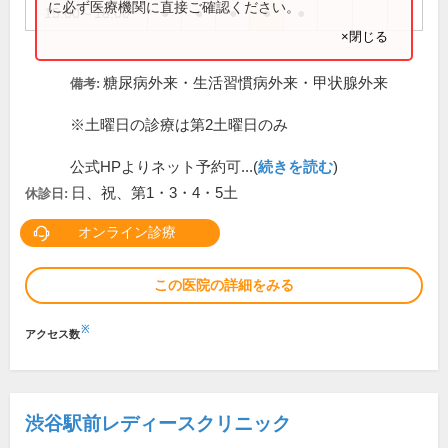
に必ず医療機関に直接ご確認ください。
15:00～18:00
●
●
●
●
●
×閉じる
糖尿病外来・生活習慣病外来・甲状腺外来
備考:
※土曜日の診療は第2土曜日のみ
公式HPよりネット予約可...(
続きを読む
)
日、祝、第1・3・4・5土
休診日:
オンライン診療
この医院の詳細をみる
※
アクセス数
渋谷駅前レディースクリニック