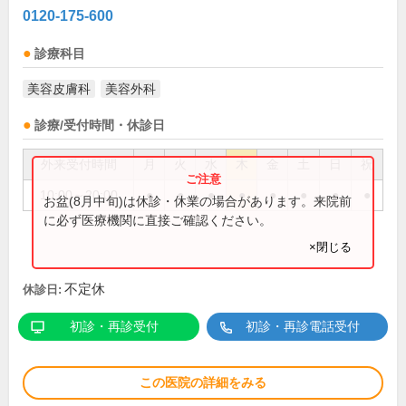
0120-175-600
診療科目
美容皮膚科
美容外科
診療/受付時間・休診日
外来受付時間
月
火
水
木
金
土
日
祝
10:00～20:00
●
●
●
●
●
●
●
●
お盆(8月中旬)は休診・休業の場合があります。来院前
に必ず医療機関に直接ご確認ください。
×閉じる
不定休
休診日:
初診・再診受付
初診・再診電話受付
この医院の詳細をみる