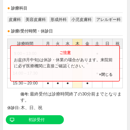
診療科目
皮膚科
美容皮膚科
形成外科
小児皮膚科
アレルギー科
診療/受付時間・休診日
診療時間
月
火
水
木
金
土
日
祝
9:00～13:00
●
お盆(8月中旬)は休診・休業の場合があります。来院前
11:00～14:00
●
●
●
●
に必ず医療機関に直接ご確認ください。
14:00～17:30
●
×閉じる
15:30～20:00
●
●
●
●
最終受付は診療時間終了の30分前までとなりま
備考:
す。
木、日、祝
休診日:
初診受付