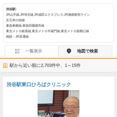
渋谷駅:
JR山手線,JR埼京線,JR成田エクスプレス,JR湘南新宿ライン
京王井の頭線
東急東横線,東急田園都市線
東京メトロ銀座線,東京メトロ半蔵門線,東京メトロ副都心線
相鉄・JR直通線
一覧表示
地図で検索
駅から近い順に
2,703
件中、
1～15件
渋谷駅東口ひろばクリニック