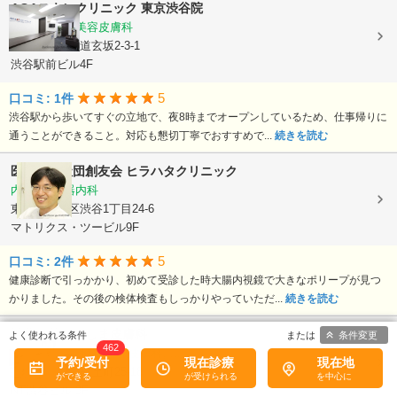
AGAスキンクリニック 東京渋谷院
頭部皮膚科, 美容皮膚科
東京都渋谷区道玄坂2-3-1
渋谷駅前ビル4F
5
口コミ: 1件
渋谷駅から歩いてすぐの立地で、夜8時までオープンしているため、仕事帰りに
通うことができること。対応も懇切丁寧でおすすめで...
続きを読む
医療法人社団創友会
ヒラハタクリニック
内科, 消化器内科
東京都渋谷区渋谷1丁目24-6
マトリクス・ツービル9F
5
口コミ: 2件
健康診断で引っかかり、初めて受診した時大腸内視鏡で大きなポリープが見つ
かりました。その後の検体検査もしっかりやっていただ...
続きを読む
渋谷駅前おおしま皮膚科
条件変更
462
皮膚科, 形成外科, 小児皮膚科, ...
予約/受付
現在診療
現在地
東京都渋谷区桜丘町25-18
NT渋谷ビル 3F