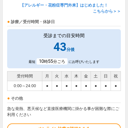
【アレルギー・花粉症専門外来】はじめました！
こちらから＞＞
診療／受付時間・休診日
受診までの目安時間
43
分後
10
55
時
分ごろ
最短
にお呼びいたします
受付時間
月
火
水
木
金
土
日
祝
0:00～24:00
●
●
●
●
●
●
●
●
その他
急な発熱、悪天候など直接医療機関に掛かる事が困難な際にご
利用ください