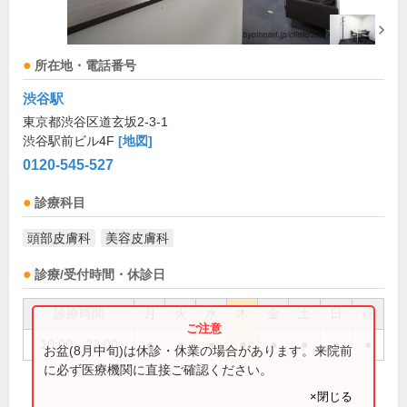
所在地・電話番号
渋谷駅
東京都渋谷区道玄坂2-3-1
渋谷駅前ビル4F
[地図]
0120-545-527
診療科目
頭部皮膚科
美容皮膚科
診療/受付時間・休診日
診療時間
月
火
水
木
金
土
日
祝
10:00～22:00
●
●
●
●
●
●
●
●
お盆(8月中旬)は休診・休業の場合があります。来院前
に必ず医療機関に直接ご確認ください。
×閉じる