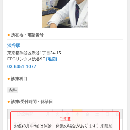
所在地・電話番号
渋谷駅
東京都渋谷区渋谷1丁目24-15
FPGリンクス渋谷9F
[地図]
03-6451-1077
診療科目
内科
診療/受付時間・休診日
診療時間
月
火
水
木
金
土
日
祝
9:00～13:00
●
●
●
●
●
●
お盆(8月中旬)は休診・休業の場合があります。来院前