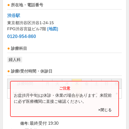
所在地・電話番号
渋谷駅
東京都渋谷区渋谷1-24-15
FPG渋谷宮益ビル7階
[地図]
0120-954-860
診療科目
婦人科
診療/受付時間・休診日
診療時間
月
火
水
木
金
土
日
祝
10:00～20:00
●
●
●
●
●
●
●
●
お盆(8月中旬)は休診・休業の場合があります。来院前
に必ず医療機関に直接ご確認ください。
×閉じる
最終受付 19:30
備考: