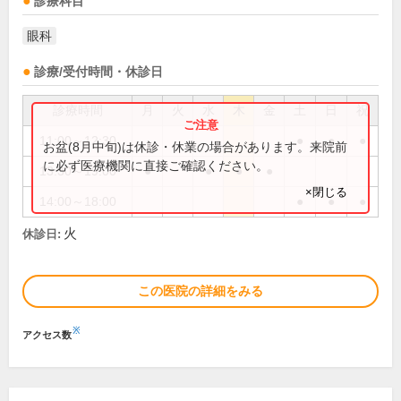
診療科目
眼科
診療/受付時間・休診日
診療時間
月
火
水
木
金
土
日
祝
11:00～12:30
●
●
●
お盆(8月中旬)は休診・休業の場合があります。来院前
に必ず医療機関に直接ご確認ください。
13:30～19:00
●
●
●
●
×閉じる
14:00～18:00
●
●
●
火
休診日:
この医院の詳細をみる
※
アクセス数