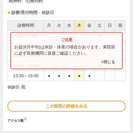
精神科
心療内科
診療/受付時間・休診日
診療時間
月
火
水
木
金
土
日
祝
9:00～12:00
●
10:00～12:30
●
●
●
●
●
●
お盆(8月中旬)は休診・休業の場合があります。来院前
に必ず医療機関に直接ご確認ください。
13:30～18:00
●
×閉じる
13:30～18:30
●
13:30～19:00
●
●
●
●
●
祝
休診日:
この医院の詳細をみる
※
アクセス数