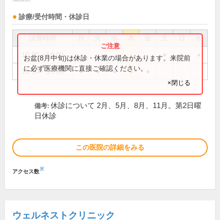
診療/受付時間・休診日
診療時間
月
火
水
木
金
土
日
祝
10:30～18:00
●
●
●
お盆(8月中旬)は休診・休業の場合があります。来院前
に必ず医療機関に直接ご確認ください。
10:30～19:00
●
●
●
●
●
×閉じる
休診について 2月、5月、8月、11月。第2日曜
備考:
日休診
この医院の詳細をみる
※
アクセス数
ウェルネストクリニック