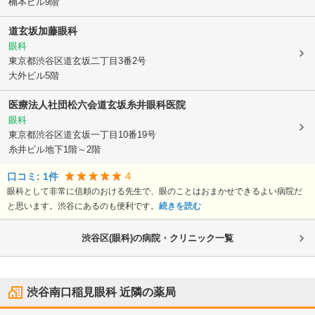
楠本ビル9階
道玄坂加藤眼科
眼科
東京都渋谷区
道玄坂二丁目3番2号
大外ビル5階
医療法人社団松六会道玄坂糸井眼科医院
眼科
東京都渋谷区
道玄坂一丁目10番19号
糸井ビル地下1階～2階
4
口コミ:
1
件
眼科として非常に信頼のおける先生で、眼のことはおまかせできるよい病院だ
と思います。渋谷にあるのも便利です。
続きを読む
渋谷区(眼科)の病院・クリニック一覧
渋谷南口稲見眼科
近隣の薬局