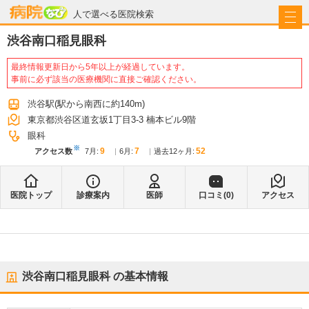
病院なび
人で選べる医院検索
渋谷南口稲見眼科
最終情報更新日から5年以上が経過しています。
事前に必ず該当の医療機関に直接ご確認ください。
渋谷駅
(駅から
南西に約140m
)
東京都渋谷区道玄坂1丁目3-3 楠本ビル9階
眼科
※
9
7
52
アクセス数
7月
:
6月
:
過去12ヶ月:
医院トップ
診療案内
医師
口コミ(
0
)
アクセス
渋谷南口稲見眼科
の基本情報