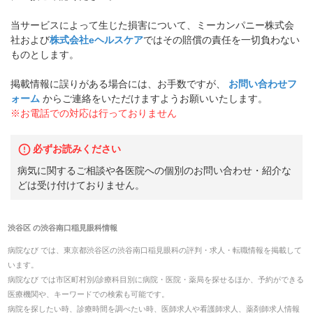
当サービスによって生じた損害について、ミーカンパニー株式会
社および
株式会社eヘルスケア
ではその賠償の責任を一切負わない
ものとします。
掲載情報に誤りがある場合には、お手数ですが、
お問い合わせフ
ォーム
からご連絡をいただけますようお願いいたします。
※お電話での対応は行っておりません
必ずお読みください
病気に関するご相談や各医院への個別のお問い合わせ・紹介な
どは受け付けておりません。
渋谷区
の
渋谷南口稲見眼科
情報
病院なび では、
東京都
渋谷区
の
渋谷南口稲見眼科
の
評判・求人・転職
情報を掲載して
います。
病院なび では市区町村別/診療科目別に病院・医院・薬局を探せるほか、予約ができる
医療機関や、キーワードでの検索も可能です。
病院を探したい時、診療時間を調べたい時、医師求人や看護師求人、薬剤師求人情報