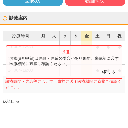
医師の方
看護師の方
診療案内
診療時間
月
火
水
木
金
土
日
祝
●
●
●
11:00
〜
12:30
●
●
●
●
お盆(8月中旬)は休診・休業の場合があります。来院前に必ず
13:30
〜
19:00
医療機関に直接ご確認ください。
●
●
●
14:00
〜
18:00
×閉じる
診療時間・内容等について、事前に必ず医療機関に直接ご確認く
ださい。
休診日:
火