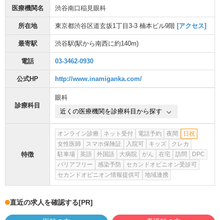
医療機関名
渋谷南口稲見眼科
所在地
東京都渋谷区道玄坂1丁目3-3 楠本ビル9階
[アクセス]
最寄駅
渋谷駅
(駅から
南西に約140m
)
電話
03-3462-0930
公式HP
http://www.inamiganka.com/
眼科
診療科目
近くの医療機関を診療科目から探す
オンライン診療
ネット受付
電話予約
夜間
日祝
女性医師
スマホ保険証
入院可
キッズ
クレカ
特徴
駐車場
英語
外国語
大病院
がん
在宅
訪問
DPC
バリアフリー
感染予防
セカンドオピニオン受診可
セカンドオピニオン情報提供可
地域連携
直近の求人を確認する
[PR]