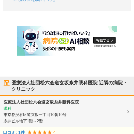
医療法人社団松六会道玄坂糸井眼科医院
近隣の病院・
クリニック
医療法人社団松六会道玄坂糸井眼科医院
眼科
東京都渋谷区
道玄坂一丁目10番19号
糸井ビル地下1階～2階
4
口コミ:
1
件