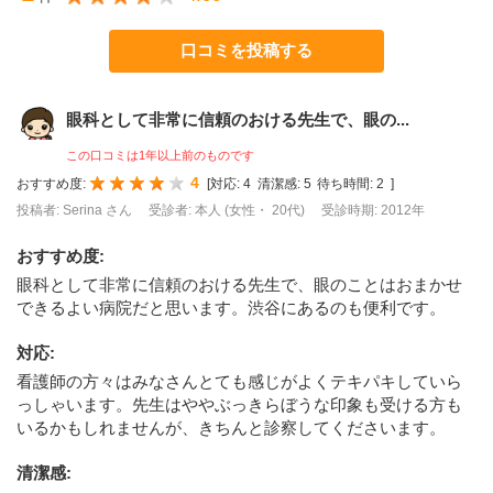
口コミを投稿する
眼科として非常に信頼のおける先生で、眼の...
この口コミは1年以上前のものです
4
おすすめ度:
[
対応:
4
清潔感:
5
待ち時間:
2
]
投稿者: Serina さん
受診者: 本人 (女性・ 20代)
受診時期: 2012年
おすすめ度
:
眼科として非常に信頼のおける先生で、眼のことはおまかせ
できるよい病院だと思います。渋谷にあるのも便利です。
対応
:
看護師の方々はみなさんとても感じがよくテキパキしていら
っしゃいます。先生はややぶっきらぼうな印象も受ける方も
いるかもしれませんが、きちんと診察してくださいます。
清潔感
: