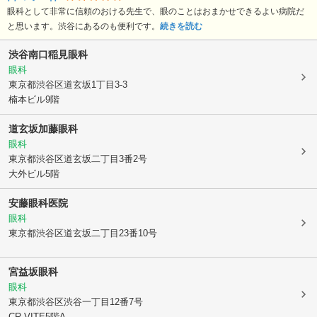
眼科として非常に信頼のおける先生で、眼のことはおまかせできるよい病院だ
と思います。渋谷にあるのも便利です。
続きを読む
渋谷南口稲見眼科
眼科
東京都渋谷区
道玄坂1丁目3-3
楠本ビル9階
道玄坂加藤眼科
眼科
東京都渋谷区
道玄坂二丁目3番2号
大外ビル5階
安藤眼科医院
眼科
東京都渋谷区
道玄坂二丁目23番10号
宮益坂眼科
眼科
東京都渋谷区
渋谷一丁目12番7号
CR-VITE5階A