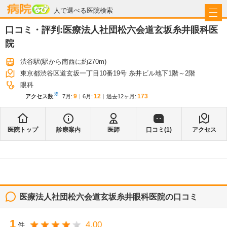
病院なび
人で選べる医院検索
口コミ・評判:
医療法人社団松六会道玄坂糸井眼科医
院
渋谷駅
(駅から
南西に約270m
)
東京都渋谷区道玄坂一丁目10番19号 糸井ビル地下1階～2階
眼科
※
9
12
173
アクセス数
7月
:
6月
:
過去12ヶ月:
医院トップ
診療案内
医師
口コミ(
1
)
アクセス
医療法人社団松六会道玄坂糸井眼科医院
の口コミ
1
4.00
件