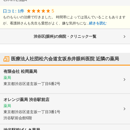
5
口コミ:
1
件
ものもらいの治療で行きました。 時間帯によっては混んでいることもあります
が、看護師さんも先生も愛想がよく、嫌な気持ちにな...
続きを読む
渋谷区(眼科)の病院・クリニック一覧
医療法人社団松六会道玄坂糸井眼科医院
近隣の薬局
有限会社 松岡薬局
薬局
東京都渋谷区
道玄坂一丁目6番2号
オレンジ薬局 渋谷駅前店
薬局
東京都渋谷区
道玄坂一丁目3番1号
渋谷駅前会館6階