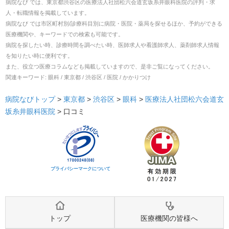
病院なび では、
東京都
渋谷区
の
医療法人社団松六会道玄坂糸井眼科医院
の
評判・求
人・転職
情報を掲載しています。
病院なび では市区町村別/診療科目別に病院・医院・薬局を探せるほか、予約ができる
医療機関や、キーワードでの検索も可能です。
病院を探したい時、診療時間を調べたい時、医師求人や看護師求人、薬剤師求人情報
を知りたい時に便利です。
また、役立つ医療コラムなども掲載していますので、是非ご覧になってください。
関連キーワード:
眼科 / 東京都 / 渋谷区 / 医院 / かかりつけ
病院なびトップ
>
東京都
>
渋谷区
>
眼科
>
医療法人社団松六会道玄
坂糸井眼科医院
>
口コミ
プライバシーマークについて
トップ
医療機関の皆様へ